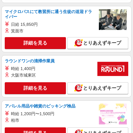
通費全支給(ガソリン代含む)＞
横浜市金沢区 金沢文庫駅⇒車5分
マイクロバスにて教習所に通う生徒の送迎ドラ
イバー
詳細を見る
キープ
日給 15,850円
箕面市
派遣社員
株式会社kotrio /●YK-H-1502515
詳細を見る
とりあえずキープ
＼ゆったりと働きたい方／京急富岡＊病院でシ
ーツ交換など
ラウンドワンの清掃作業員
時給1600円〜2250円 ◆日払い/週払いOK/交
通費全支給（ガソリン代含む）◆
時給 1,400円
金沢区≪最寄り駅：京急富岡駅≫
大阪市城東区
詳細を見る
詳細を見る
とりあえずキープ
キープ
職業紹介
アパレル用品や雑貨のピッキング検品
株式会社kotrio /●YK-S-2114661
時給 1,200円〜1,500円
能見台駅＊未経験で月給24万円〜！安定性の
ある正社員＊看護助手
柏市
【正社員】月給240,000〜400,000円 ・基本
給：200,000円〜220,000円 ・資格手当：10,000〜