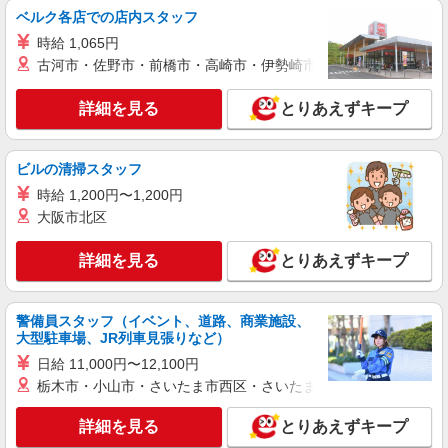
給：200,000円〜220,000円 ・資格手当：10,000〜
ベルク各店での店内スタッフ
30,000円 ・役職手当：10,000〜70,000円 ・処遇改
神奈川県横浜市金沢区
時給 1,065円
善手当：20,000〜60,000円（勤続年数、保有資格
古河市・佐野市・前橋市・高崎市・伊勢崎市・太田市・館林市・
により変動） ・固定残業手当：20,000円（10時
詳細を見る
キープ
間） ※固定残業時間を超過する場合には超過勤務
手当として別途支給 ・夜勤手当：10,000円/1回
詳細を見る
とりあえずキープ
（上記給与とは別に支給） 下記資格をお持ちの方
職業紹介
歓迎 ・認知症介護基礎研修 ・初任者研修 ・実務
株式会社kotrio /●YK-S-2023389
者研修 ・介護福祉士 など
ビルの清掃スタッフ
【金沢文庫駅】看護助手募集(パート)＊柔軟性
がある働き方♪
時給 1,200円〜1,200円
大阪市北区
時給1550円〜2312円 ＜交通費全支給(ガソリ
ン代含む)＞
詳細を見る
金沢区内多数 最寄駅：金沢文庫
とりあえずキープ
詳細を見る
キープ
警備員スタッフ（イベント、道路、商業施設、
大型駐車場、JR列車見張りなど）
派遣社員
日給 11,000円〜12,100円
株式会社kotrio /●YK-H-1956089
栃木市・小山市・さいたま市西区・さいたま市岩槻区・久喜市・
≪金沢文庫駅／看護助手≫子育て世代活躍中！
働きやすい環境♪
詳細を見る
とりあえずキープ
時給1600円〜2250円 ＜日払い有/週払い有/交