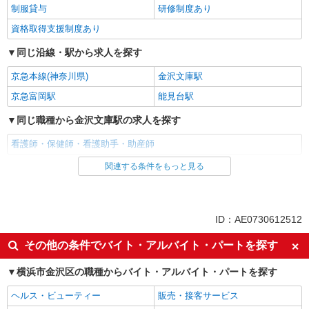
制服貸与
研修制度あり
資格取得支援制度あり
同じ沿線・駅から求人を探す
京急本線(神奈川県)
金沢文庫駅
京急富岡駅
能見台駅
同じ職種から金沢文庫駅の求人を探す
看護師・保健師・看護助手・助産師
関連する条件をもっと見る
同じ雇用形態から金沢文庫駅の求人を探す
職業紹介
同じ特徴から金沢文庫駅の求人を探す
ID：AE0730612512
入社日応相談
未経験歓迎
その他の条件でバイト・アルバイト・パートを探す
経験者・有資格者歓迎
新卒・第二新卒歓迎
横浜市金沢区の職種からバイト・アルバイト・パートを探す
女性活躍中
主婦・主夫歓迎
ヘルス・ビューティー
販売・接客サービス
フリーター歓迎
学歴不問