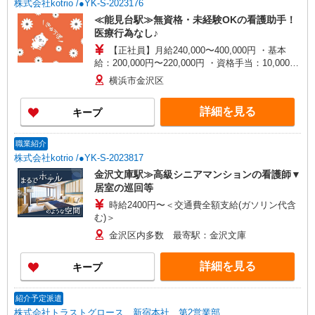
株式会社kotrio /●YK-S-2023176
≪能見台駅≫無資格・未経験OKの看護助手！
医療行為なし♪
【正社員】月給240,000〜400,000円 ・基本
給：200,000円〜220,000円 ・資格手当：10,000〜
30,000円 ・役職手当：10,000〜70,000円 ・処遇改
横浜市金沢区
善手当：20,000〜60,000円（勤続年数、保有資格
により変動） ・固定残業手当：20,000円（10時
詳細を見る
キープ
間） ※固定残業時間を超過する場合には超過勤務
手当として別途支給 ・夜勤手当：10,000円/1回
（上記給与とは別に支給） 下記資格をお持ちの方
職業紹介
歓迎 ・認知症介護基礎研修 ・初任者研修 ・実務
株式会社kotrio /●YK-S-2023817
者研修 ・介護福祉士 など
金沢文庫駅≫高級シニアマンションの看護師▼
居室の巡回等
時給2400円〜＜交通費全額支給(ガソリン代含
む)＞
金沢区内多数 最寄駅：金沢文庫
詳細を見る
キープ
紹介予定派遣
株式会社トラストグロース 新宿本社 第2営業部