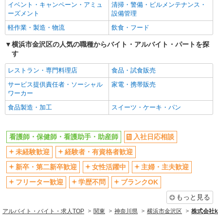
イベント・キャンペーン・アミュ
清掃・警備・ビルメンテナンス・
ブランクOK
ミドル（40代～）活躍中
ーズメント
設備管理
エルダー（50代～）活躍中
シニア（60代～）活躍中
軽作業・製造・物流
飲食・フード
高収入・高額
ボーナス・賞与あり
横浜市金沢区の人気の職種からバイト・アルバイト・パートを探
昇給あり
完全週休2日制
す
フルタイム歓迎
禁煙・分煙
レストラン・専門料理店
食品・試食販売
駅直結・駅チカ
車通勤OK
サービス提供責任者・ソーシャル
家電・携帯販売
バイク通勤OK
自転車通勤OK
ワーカー
残業少なめ（月20h未満）
交通費支給
食品製造・加工
スイーツ・ケーキ・パン
社会保険あり
産休・育休取得実績あり
退職金・財形貯蓄制度あり
各種手当（家族・役職・インセン
看護師・保健師・看護助手・助産師
入社日応相談
ティブなど）あり
未経験歓迎
経験者・有資格者歓迎
制服貸与
研修制度あり
新卒・第二新卒歓迎
女性活躍中
主婦・主夫歓迎
資格取得支援制度あり
フリーター歓迎
学歴不問
ブランクOK
同じ職種から求人を探す
もっと見る
医療・介護・福祉
アルバイト・バイト・求人TOP
関東
神奈川県
横浜市金沢区
株式会社ko