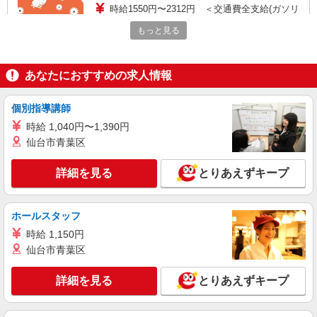
時給1550円〜2312円 ＜交通費全支給(ガソリ
ン代含む)＞
もっと見る
横浜市金沢区
詳細を見る
キープ
あなたにおすすめの求人情報
職業紹介
個別指導講師
株式会社kotrio /●YK-S-2097355
時給 1,040円〜1,390円
能見台駅│チーム医療の一員。未経験でも力に
仙台市青葉区
なれる看護助手
【正社員】月給240,000〜400,000円 ・基本
詳細を見る
とりあえずキープ
給：200,000円〜220,000円 ・資格手当：10,000〜
30,000円 ・役職手当：10,000〜70,000円 ・処遇改
神奈川県横浜市金沢区
善手当：20,000〜60,000円（勤続年数、保有資格
ホールスタッフ
により変動） ・固定残業手当：20,000円（10時
詳細を見る
キープ
間） ※固定残業時間を超過する場合には超過勤務
時給 1,150円
手当として別途支給 ・夜勤手当：10,000円/1回
仙台市青葉区
（上記給与とは別に支給） 下記資格をお持ちの方
派遣社員
歓迎 ・認知症介護基礎研修 ・初任者研修 ・実務
株式会社kotrio /●YK-H-2100854
者研修 ・介護福祉士 など
詳細を見る
とりあえずキープ
＜高時給＞金沢文庫駅近くの病院で安定した働
き方を★看護助手♪