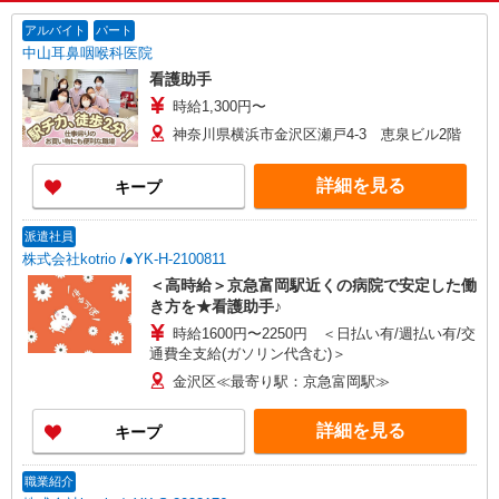
アルバイト
パート
中山耳鼻咽喉科医院
看護助手
時給1,300円〜
神奈川県横浜市金沢区瀬戸4-3 恵泉ビル2階
詳細を見る
キープ
派遣社員
株式会社kotrio /●YK-H-2100811
＜高時給＞京急富岡駅近くの病院で安定した働
き方を★看護助手♪
時給1600円〜2250円 ＜日払い有/週払い有/交
通費全支給(ガソリン代含む)＞
金沢区≪最寄り駅：京急富岡駅≫
詳細を見る
キープ
職業紹介