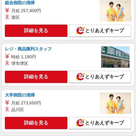
時給1600円〜2250円 ＜日払い有/週払い有/交
総合病院の清掃
通費全支給(ガソリン代含む)＞
月給 257,400円
横浜市金沢区 金沢文庫駅⇒車5分
港区
詳細を見る
キープ
詳細を見る
とりあえずキープ
派遣社員
株式会社kotrio /●YK-H-2067796
レジ・商品陳列スタッフ
＜京急富岡駅＞元気もプライベートも諦めない
時給 1,180円
＊週3〜OK/看護助手
堺市堺区
時給1600円〜2250円 ＜日払い有/週払い有/交
通費全支給(ガソリン代含む)＞
詳細を見る
とりあえずキープ
金沢区≪最寄り駅：京急富岡駅≫
詳細を見る
大学病院の清掃
キープ
月給 273,650円
職業紹介
品川区
株式会社kotrio /●YK-S-2098602
能見台駅◆病院の補助STAFF◆患者さん支援/
詳細を見る
とりあえずキープ
消毒など≪経験不問≫
【正社員】月給240,000〜400,000円 ・基本