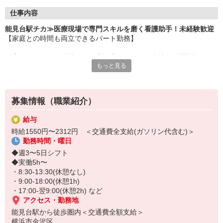
仕事内容
能見台駅チカ≫医療現場で専門スキルを磨く看護助手！未経験歓迎
【家庭との時間も両立できるパート勤務】
一度身についた介助技術や医療知識は、どこの病院や介護施設でも
もっと見る
通用する一生モノの武器に！
未経験からプロの看護助手を目指せます☆
〜仕事内容〜
募集情報（職業紹介）
◆療養環境の提供： 病室の清掃やベッドメイクを通じた衛生管理
◆生活介助業務： 患者様の身体状況に合わせた介助全般
給与
◆医療周辺業務： 医療器具のセッティング、滅菌・消毒処理
時給1550円〜2312円 ＜交通費全支給(ガソリン代含む)＞
◆物品管理： 院内備品の在庫管理・発注、搬送業務
勤務時間・曜日
など
◆週3〜5日シフト
◆実働5h〜
・8:30-13:30(休憩なし)
・9:00-18:00(休憩1h)
・17:00-翌9:00(休憩2h) など
アクセス・勤務地
能見台駅から徒歩圏内＜交通費全額支給＞
横浜市金沢区