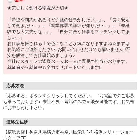
備考
★安心して働ける環境が大切★
『希望や制約があるけど介護の仕事がしたい…』、『長く安定
して働きたい…』、『就業部署の詳細が知りたい…』、『未経
験でも大丈夫かな…』、『自分に合う仕事をマッチングしてほ
しい…』
お仕事を探される上で色々なことが気になりますよね☆まずは
お気軽にご連絡ください!!お問い合わせだけでも構いません!!不
安を解消してお仕事始めましょう♪
当社はスタッフの皆様お一人お一人に専属の担当がおります。
就業前から就業中も全力でサポートいたします!!
応募方法
「応募する」ボタンをクリックしてください。（お電話でのご応募
も承っております）来社不要・電話のみで面談が可能です。お気軽
にお申し付け下さい。
連絡先住所
【横浜支店】神奈川県横浜市神奈川区栄町5-1 横浜クリエーション
スクエア7F