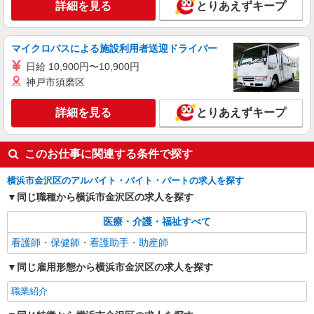
詳細を見る
とりあえずキープ
詳細を見る
キープ
マイクロバスによる施設利用者送迎ドライバー
職業紹介
日給 10,900円〜10,900円
株式会社kotrio /●YK-S-2022961
神戸市須磨区
能見台駅＊病院の看護助手│シフト相談OK！
経験不問・資格不問◎
詳細を見る
とりあえずキープ
時給1550円〜2312円 ＜交通費全支給(ガソリ
ン代含む)＞
横浜市金沢区
このお仕事に関連する条件で探す
横浜市金沢区のアルバイト・バイト・パートの求人を探す
詳細を見る
キープ
同じ職種から横浜市金沢区の求人を探す
医療・介護・福祉すべて
看護師・保健師・看護助手・助産師
同じ雇用形態から横浜市金沢区の求人を探す
職業紹介