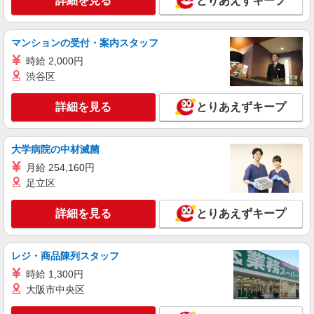
詳細を見る
とりあえずキープ
30,000円 ・役職手当：10,000〜70,000円 ・処遇改
横浜市金沢区
善手当：20,000〜60,000円（勤続年数、保有資格
により変動） ・固定残業手当：20,000円（10時
マンションの受付・案内スタッフ
詳細を見る
キープ
間） ※固定残業時間を超過する場合には超過勤務
時給 2,000円
手当として別途支給 ・夜勤手当：10,000円/1回
（上記給与とは別に支給） 下記資格をお持ちの方
渋谷区
職業紹介
歓迎 ・認知症介護基礎研修 ・初任者研修 ・実務
株式会社トラストグロース 新宿本社 第2営業部
者研修 ・介護福祉士 など
詳細を見る
とりあえずキープ
介護老人保健施設での夜専看護師
一夜勤：30000円〜33000円 ※資格・経験によ
る
大学病院の中材滅菌
神奈川県横浜市金沢区
月給 254,160円
足立区
詳細を見る
キープ
詳細を見る
とりあえずキープ
派遣社員
株式会社kotrio /●YK-H-1902082
金沢文庫駅＊医療現場を支える看護助手＊嬉し
レジ・商品陳列スタッフ
い高時給◎研修あり
時給 1,300円
時給1600円〜2250円 ＜日払い有/週払い有/交
大阪市中央区
通費全支給(ガソリン代含む)＞
横浜市金沢区 金沢文庫駅⇒車5分