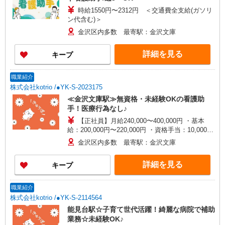
時給1550円〜2312円 ＜交通費全支給(ガソリ
ン代含む)＞
金沢区内多数 最寄駅：金沢文庫
詳細を見る
キープ
職業紹介
株式会社kotrio /●YK-S-2023175
≪金沢文庫駅≫無資格・未経験OKの看護助
手！医療行為なし♪
【正社員】月給240,000〜400,000円 ・基本
給：200,000円〜220,000円 ・資格手当：10,000〜
30,000円 ・役職手当：10,000〜70,000円 ・処遇改
金沢区内多数 最寄駅：金沢文庫
善手当：20,000〜60,000円（勤続年数、保有資格
により変動） ・固定残業手当：20,000円（10時
詳細を見る
キープ
間） ※固定残業時間を超過する場合には超過勤務
手当として別途支給 ・夜勤手当：10,000円/1回
（上記給与とは別に支給） 下記資格をお持ちの方
職業紹介
歓迎 ・認知症介護基礎研修 ・初任者研修 ・実務
株式会社kotrio /●YK-S-2114564
者研修 ・介護福祉士 など
能見台駅☆子育て世代活躍！綺麗な病院で補助
業務☆未経験OK♪