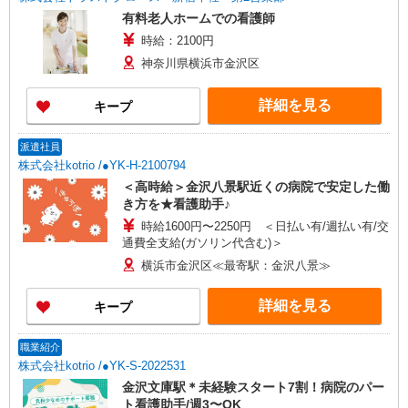
有料老人ホームでの看護師
時給：2100円
神奈川県横浜市金沢区
詳細を見る
キープ
派遣社員
株式会社kotrio /●YK-H-2100794
＜高時給＞金沢八景駅近くの病院で安定した働
き方を★看護助手♪
時給1600円〜2250円 ＜日払い有/週払い有/交
通費全支給(ガソリン代含む)＞
横浜市金沢区≪最寄駅：金沢八景≫
詳細を見る
キープ
職業紹介
株式会社kotrio /●YK-S-2022531
金沢文庫駅＊未経験スタート7割！病院のパー
ト看護助手/週3〜OK