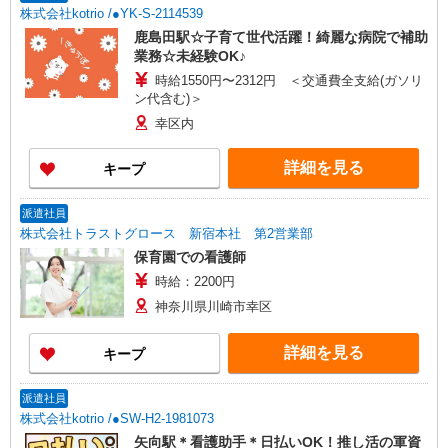
株式会社kotrio /●YK-S-2114539
鹿島田駅☆子育て世代活躍！綺麗な病院で補助
業務☆未経験OK♪
時給1550円〜2312円 ＜交通費全支給(ガソリ
ン代含む)＞
幸区内
詳細を見る
キープ
派遣社員
株式会社トラストグロース 新宿本社 第2営業部
保育園での看護師
時給：2200円
神奈川県川崎市幸区
詳細を見る
キープ
派遣社員
株式会社kotrio /●SW-H2-1981073
矢向駅＊看護助手＊日払いOK！推し活の軍資