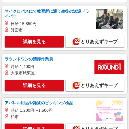
通費全支給(ガソリン代含む)＞
川崎市幸区 ＜最寄駅：矢向＞
マイクロバスにて教習所に通う生徒の送迎ドラ
イバー
詳細を見る
キープ
日給 15,850円
箕面市
職業紹介
株式会社kotrio /●YK-S-2023783
詳細を見る
とりあえずキープ
鹿島田駅≫高級シニアマンションの看護師▼居
室の巡回等
ラウンドワンの清掃作業員
時給2400円〜＜交通費全額支給(ガソリン代含
む)＞
時給 1,400円
幸区内
大阪市城東区
詳細を見る
キープ
詳細を見る
とりあえずキープ
派遣社員
アパレル用品や雑貨のピッキング検品
株式会社kotrio /●SW-H2-1985916
時給 1,200円〜1,500円
新川崎駅＊夜勤専従＊日収4.3万円〜！高時給
な看護スタッフ
柏市
時給2400円〜3000円 ＜日払い有/週払い有/交
通費全支給(ガソリン代含む)＞