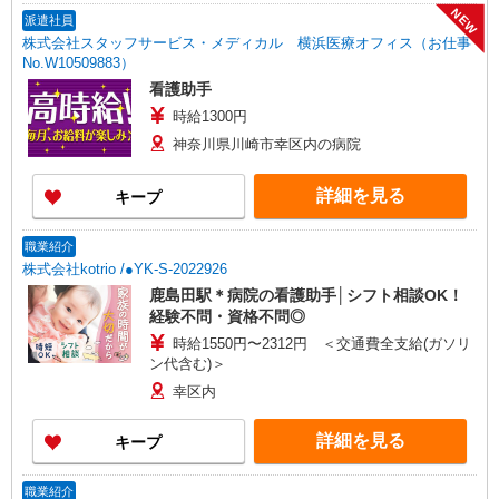
当支給（超過1分〜） ◎賞与 基本給2.08ヶ月分/
NEW
派遣社員
年支給
株式会社スタッフサービス・メディカル 横浜医療オフィス（お仕事
No.W10509883）
看護助手
時給1300円
神奈川県川崎市幸区内の病院
詳細を見る
キープ
職業紹介
株式会社kotrio /●YK-S-2022926
鹿島田駅＊病院の看護助手│シフト相談OK！
経験不問・資格不問◎
時給1550円〜2312円 ＜交通費全支給(ガソリ
ン代含む)＞
幸区内
詳細を見る
キープ
職業紹介