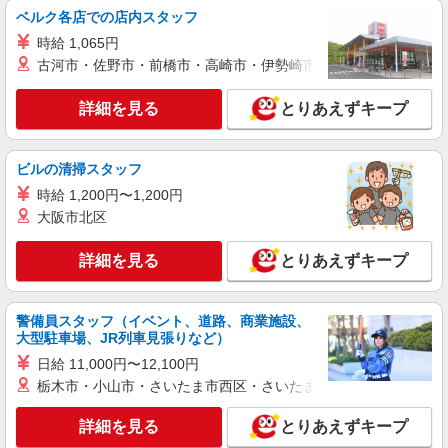
通費全支給(ガソリン代含む)＞
ベルク各店での店内スタッフ
川崎市幸区 ＜最寄駅：矢向＞
時給 1,065円
古河市・佐野市・前橋市・高崎市・伊勢崎市・太田市・館林市・
詳細を見る
キープ
詳細を見る
とりあえずキープ
派遣社員
株式会社kotrio /●SW-H2-2024171
ビルの清掃スタッフ
≪矢向駅≫年齢不問！０からスタートでも活躍
できる看護助手♪
時給 1,200円〜1,200円
時給1650円〜2312円 ＜日払い有/週払い有/交
大阪市北区
通費全支給(ガソリン代含む)＞
川崎市幸区 ＜最寄駅：矢向＞
詳細を見る
とりあえずキープ
詳細を見る
キープ
警備員スタッフ（イベント、道路、商業施設、
大型駐車場、JR列車見張りなど）
派遣社員
日給 11,000円〜12,100円
株式会社kotrio /●SW-H2-2024040
栃木市・小山市・さいたま市西区・さいたま市岩槻区・久喜市・
高収入を目指したい方必見！未経験でも日収
1.2万〜可！看護助手
詳細を見る
とりあえずキープ
時給1650円〜2312円 ＜日払い有/週払い有/交