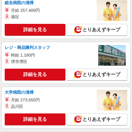
時給1650円〜2312円 ＜日払い有/週払い有/交
総合病院の清掃
通費全支給(ガソリン代含む)＞
月給 257,400円
川崎市幸区 来社不要♪
港区
詳細を見る
キープ
詳細を見る
とりあえずキープ
派遣社員
株式会社kotrio /●SW-H2-2099320
レジ・商品陳列スタッフ
矢向駅★病院でお掃除/食事の配膳など♪★激募
時給 1,180円
★
堺市堺区
時給1650円〜2312円 ＜日払い有/週払い有/交
通費全支給(ガソリン代含む)＞
詳細を見る
とりあえずキープ
川崎市幸区 ＜最寄駅：矢向＞
詳細を見る
キープ
大学病院の清掃
月給 273,650円
派遣社員
品川区
株式会社kotrio /●SW-H2-1855728
矢向駅≫タイパ重視で稼げる看護助手＊無料資
詳細を見る
とりあえずキープ
格支援で時給UP
時給1650円〜2312円 ＜日払い有/週払い有/交