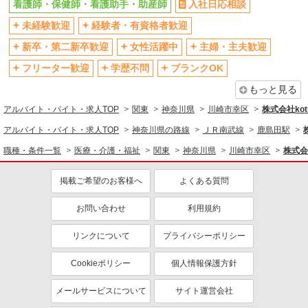
看護師・保健師・看護助手・助産師
入社日応相談
社会保険あり
産休・育休取得実績あり
未経験歓迎
経験者・有資格者歓迎
退職金・財形貯蓄制度あり
各種手当（家族・役職・インセン
ティブなど）あり
新卒・第二新卒歓迎
女性活躍中
主婦・主夫歓迎
制服貸与
研修制度あり
フリーター歓迎
学歴不問
ブランクOK
資格取得支援制度あり
もっと見る
同じ職種から求人を探す
アルバイト・バイト・求人TOP
関東
神奈川県
川崎市幸区
株式会社kotr
医療・介護・福祉
アルバイト・バイト・求人TOP
神奈川県の路線
ＪＲ南武線
鹿島田駅
看護師・保健師・看護助手・助産師
職種・条件一覧
医療・介護・福祉
関東
神奈川県
川崎市幸区
株式会社
同じ特徴から求人を探す
掲載ご希望のお客様へ
よくある質問
未経験歓迎
ミドル（40代～）活躍中
お問い合わせ
利用規約
ボーナス・賞与あり
車通勤OK
交通費支給
社会保険あり
リンクについて
プライバシーポリシー
産休・育休取得実績あり
Cookieポリシー
個人情報保護方針
メールサービスについて
サイト運営会社