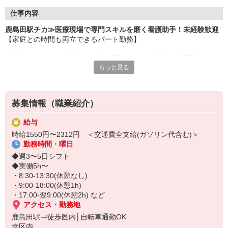
仕事内容
鹿島田駅チカ≫医療現場で専門スキルを磨く看護助手！未経験歓迎
【家庭との時間も両立できるパート勤務】
一度身についた介助技術や医療知識は、どこの病院や介護施設でも
もっと見る
通用する一生モノの武器に！
未経験からプロの看護助手を目指せます☆
〜仕事内容〜
募集情報（職業紹介）
◆療養環境の提供： 病室の清掃やベッドメイクを通じた衛生管理
◆生活介助業務： 患者様の身体状況に合わせた介助全般
給与
◆医療周辺業務： 医療器具のセッティング、滅菌・消毒処理
時給1550円〜2312円 ＜交通費全支給(ガソリン代含む)＞
◆物品管理： 院内備品の在庫管理・発注、搬送業務
勤務時間・曜日
など
◆週3〜5日シフト
◆実働5h〜
・8:30-13:30(休憩なし)
・9:00-18:00(休憩1h)
・17:00-翌9:00(休憩2h) など
アクセス・勤務地
鹿島田駅⇒徒歩圏内│自転車通勤OK
幸区内