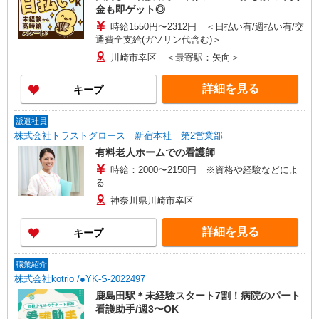
金も即ゲット◎
時給1550円〜2312円 ＜日払い有/週払い有/交
通費全支給(ガソリン代含む)＞
川崎市幸区 ＜最寄駅：矢向＞
詳細を見る
キープ
派遣社員
株式会社トラストグロース 新宿本社 第2営業部
有料老人ホームでの看護師
時給：2000〜2150円 ※資格や経験などによ
る
神奈川県川崎市幸区
詳細を見る
キープ
職業紹介
株式会社kotrio /●YK-S-2022497
鹿島田駅＊未経験スタート7割！病院のパート
看護助手/週3〜OK