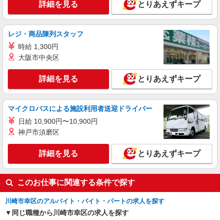
30,000円 ・役職手当：10,000〜70,000円 ・処遇改
詳細を見る
とりあえずキープ
幸区内
善手当：20,000〜60,000円（勤続年数、保有資格
により変動） ・固定残業手当：20,000円（10時
詳細を見る
キープ
間） ※固定残業時間を超過する場合には超過勤務
レジ・商品陳列スタッフ
手当として別途支給 ・夜勤手当：10,000円/1回
時給 1,300円
（上記給与とは別に支給） 下記資格をお持ちの方
派遣社員
歓迎 ・認知症介護基礎研修 ・初任者研修 ・実務
大阪市中央区
株式会社kotrio /●SW-H2-2001251
者研修 ・介護福祉士 など
お試し勤務OK♪矢向駅▼病院で看護助手▼補助
詳細を見る
とりあえずキープ
作業のみ！面接なし
時給1550円〜2312円 ＜日払い有/週払い有/交
通費全支給(ガソリン代含む)＞
マイクロバスによる施設利用者送迎ドライバー
川崎市幸区 ＜最寄駅：矢向＞
日給 10,900円〜10,900円
神戸市須磨区
詳細を見る
キープ
詳細を見る
とりあえずキープ
このお仕事に関連する条件で探す
川崎市幸区のアルバイト・バイト・パートの求人を探す
同じ職種から川崎市幸区の求人を探す