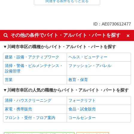
関連する条件をもっと見る
同じ雇用形態から鹿島田駅の求人を探す
職業紹介
同じ特徴から鹿島田駅の求人を探す
ID：AE0730612477
入社日応相談
未経験歓迎
その他の条件でバイト・アルバイト・パートを探す
経験者・有資格者歓迎
新卒・第二新卒歓迎
川崎市幸区の職種からバイト・アルバイト・パートを探す
女性活躍中
主婦・主夫歓迎
建築・設備・アクティブワーク
ヘルス・ビューティー
フリーター歓迎
学歴不問
清掃・警備・ビルメンテナンス・
ファッション・アパレル
ブランクOK
ミドル（40代～）活躍中
設備管理
エルダー（50代～）活躍中
シニア（60代～）活躍中
営業
教育・保育
高収入・高額
ボーナス・賞与あり
川崎市幸区の人気の職種からバイト・アルバイト・パートを探す
昇給あり
完全週休2日制
清掃・ハウスクリーニング
フォークリフト
フルタイム歓迎
禁煙・分煙
家電・携帯販売
食品・試食販売
駅直結・駅チカ
車通勤OK
フロント・受付・フロア案内
コールセンター
バイク通勤OK
自転車通勤OK
残業少なめ（月20h未満）
交通費支給