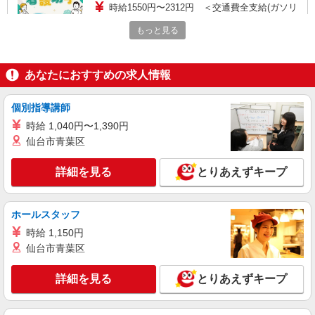
時給1550円〜2312円 ＜交通費全支給(ガソリ
ン代含む)＞
もっと見る
幸区内
詳細を見る
キープ
あなたにおすすめの求人情報
派遣社員
個別指導講師
株式会社kotrio /●SW-H2-2098893
時給 1,040円〜1,390円
新川崎駅＊サ高住＊シフト融通が利くため子育
仙台市青葉区
て世代から大人気♪
時給2400円〜3000円 ＜日払い有/週払い有/交
詳細を見る
とりあえずキープ
通費全支給(ガソリン代含む)＞
川崎市幸区 ＜最寄駅：新川崎駅＞
ホールスタッフ
詳細を見る
キープ
時給 1,150円
仙台市青葉区
派遣社員
株式会社kotrio /●SW-H2-2099321
詳細を見る
とりあえずキープ
新川崎駅★病院でお掃除/食事の配膳など♪★激
募★