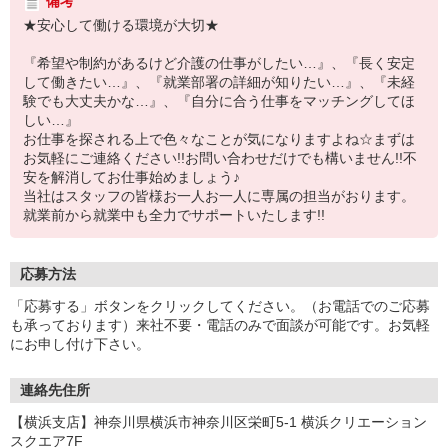
備考
★安心して働ける環境が大切★
『希望や制約があるけど介護の仕事がしたい…』、『長く安定
して働きたい…』、『就業部署の詳細が知りたい…』、『未経
験でも大丈夫かな…』、『自分に合う仕事をマッチングしてほ
しい…』
お仕事を探される上で色々なことが気になりますよね☆まずは
お気軽にご連絡ください!!お問い合わせだけでも構いません!!不
安を解消してお仕事始めましょう♪
当社はスタッフの皆様お一人お一人に専属の担当がおります。
就業前から就業中も全力でサポートいたします!!
応募方法
「応募する」ボタンをクリックしてください。（お電話でのご応募
も承っております）来社不要・電話のみで面談が可能です。お気軽
にお申し付け下さい。
連絡先住所
【横浜支店】神奈川県横浜市神奈川区栄町5-1 横浜クリエーション
スクエア7F