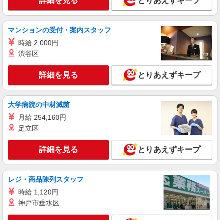
詳細を見る
とりあえずキープ
川崎市幸区 ＜最寄駅：新川崎駅＞
マンションの受付・案内スタッフ
詳細を見る
キープ
時給 2,000円
渋谷区
派遣社員
株式会社kotrio /●SW-H2-2024302
詳細を見る
とりあえずキープ
＜矢向駅＞元気も、プライベートも諦めない＊
週3〜OK/看護助手
時給1650円〜2312円 ＜日払い有/週払い有/交
大学病院の中材滅菌
通費全支給(ガソリン代含む)＞
月給 254,160円
川崎市幸区 ＜最寄駅：矢向＞
足立区
詳細を見る
キープ
詳細を見る
とりあえずキープ
職業紹介
株式会社kotrio /●YK-S-2023141
レジ・商品陳列スタッフ
≪鹿島田駅≫無資格・未経験OKの看護助手！
時給 1,120円
医療行為なし♪
神戸市垂水区
【正社員】月給240,000〜400,000円 ・基本
給：200,000円〜220,000円 ・資格手当：10,000〜