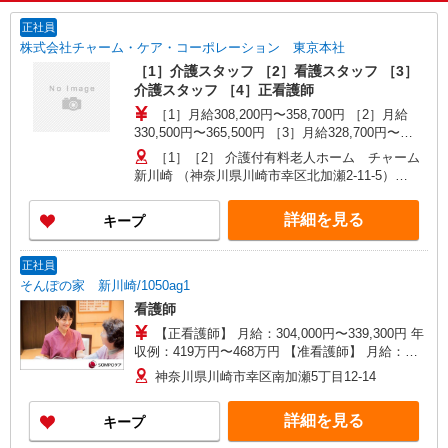
正社員
株式会社チャーム・ケア・コーポレーション 東京本社
［1］介護スタッフ ［2］看護スタッフ ［3］
介護スタッフ ［4］正看護師
［1］月給308,200円〜358,700円 ［2］月給
330,500円〜365,500円 ［3］月給328,700円〜
358,700円 ［4］月給335,500円〜365,500円 ※経
［1］［2］ 介護付有料老人ホーム チャーム
験・能力による
新川崎 （神奈川県川崎市幸区北加瀬2-11-5）
［3］［4］ 和音（看護小規模多機能型居宅介護）
（神奈川県川崎市幸区北加瀬2-11-5）
詳細を見る
キープ
正社員
そんぽの家 新川崎/1050ag1
看護師
【正看護師】 月給：304,000円〜339,300円 年
収例：419万円〜468万円 【准看護師】 月給：
278,300円〜313,600円 年収例：383万円〜432万円
神奈川県川崎市幸区南加瀬5丁目12-14
【賞与】あり（年2回） ※月給は職務手当、働き
がい向上手当、日祝手当（月平均2回分）等、 毎
詳細を見る
キープ
月平均的に支払われる手当を含みます。 ◎月給は
経験により異なります。 ◎残業時は別途時間外手