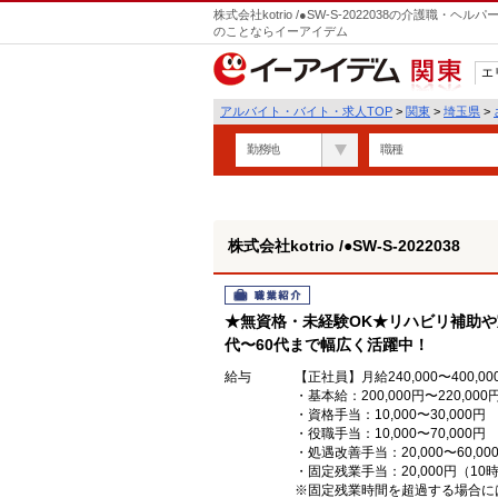
株式会社kotrio /●SW-S-2022038の介護職
のことならイーアイデム
エ
関東
アルバイト・バイト・求人TOP
>
関東
>
埼玉県
>
勤務地
職種
株式会社kotrio /●SW-S-2022038
職業紹介
★無資格・未経験OK★リハビリ補助や
代〜60代まで幅広く活躍中！
給与
【正社員】月給240,000〜400,00
・基本給：200,000円〜220,000
・資格手当：10,000〜30,000円
・役職手当：10,000〜70,000円
・処遇改善手当：20,000〜60
・固定残業手当：20,000円（10
※固定残業時間を超過する場合に