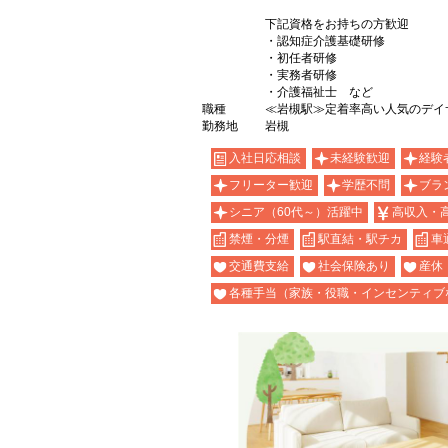
下記資格をお持ちの方歓迎
・認知症介護基礎研修
・初任者研修
・実務者研修
・介護福祉士 など
職種
≪岩槻駅≫定着率高い人気のデイ
勤務地
岩槻
入社日応相談
未経験歓迎
経験
フリーター歓迎
学歴不問
ブラ
シニア（60代～）活躍中
高収入・
禁煙・分煙
駅直結・駅チカ
車
交通費支給
社会保険あり
産休
各種手当（家族・役職・インセンティブ