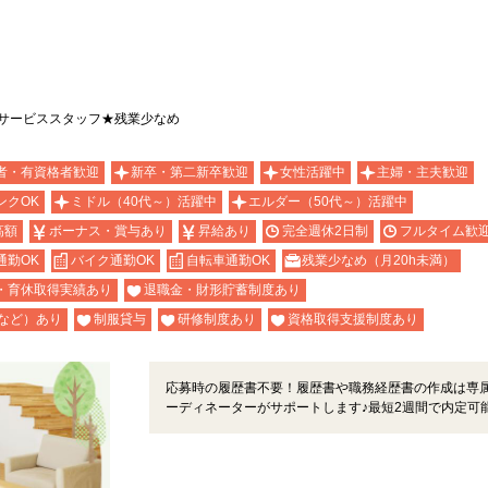
サービススタッフ★残業少なめ
者・有資格者歓迎
新卒・第二新卒歓迎
女性活躍中
主婦・主夫歓迎
ンクOK
ミドル（40代～）活躍中
エルダー（50代～）活躍中
高額
ボーナス・賞与あり
昇給あり
完全週休2日制
フルタイム歓
通勤OK
バイク通勤OK
自転車通勤OK
残業少なめ（月20h未満）
・育休取得実績あり
退職金・財形貯蓄制度あり
など）あり
制服貸与
研修制度あり
資格取得支援制度あり
応募時の履歴書不要！履歴書や職務経歴書の作成は専
ーディネーターがサポートします♪最短2週間で内定可