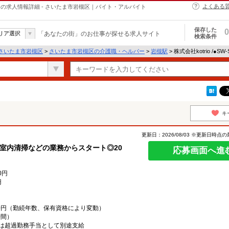
よくある
・ヘルパーの求人情報詳細 - さいたま市岩槻区｜バイト・アルバイト
保存した
0
リア選択
「あなたの街」のお仕事が探せる求人サイト
検索条件
さいたま市岩槻区
>
さいたま市岩槻区の介護職・ヘルパー
>
岩槻駅
> 株式会社kotrio /●S
キ
更新日：2026/08/03 ※更新日時点
室内清掃などの業務からスタート◎20
応募画面へ進
0円
円
,000円（勤続年数、保有資格により変動）
時間）
は超過勤務手当として別途支給