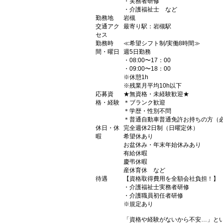
・実務者研修
・介護福祉士 など
勤務地
岩槻
交通アク
最寄り駅：岩槻駅
セス
勤務時
≪希望シフト制/実働8時間≫
間・曜日
週5日勤務
・08:00〜17：00
・09:00〜18：00
※休憩1h
※残業月平均10h以下
応募資
★無資格・未経験歓迎★
格・経験
＊ブランク歓迎
＊学歴・性別不問
＊普通自動車普通免許お持ちの方（
休日・休
完全週休2日制（日曜定休）
暇
希望休あり
お盆休み・年末年始休みあり
有給休暇
慶弔休暇
産休育休 など
待遇
【資格取得費用を全額会社負担！】
・介護福祉士実務者研修
・介護職員初任者研修
※規定あり
「資格や経験がないから不安…」と