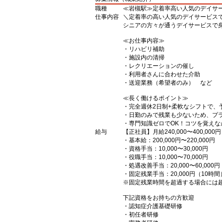
職種
≪岩槻駅≫定着率高い人気のデイサ
仕事内容
＼定着率の高い人気のデイサービス
シニアの方々が通うデイサービスで
≪お仕事内容≫
・リハビリ補助
・施設内の清掃
・レクリエーションの催し
・利用者さんに合わせた介助
・送迎業務（希望者のみ） など
≪長く働けるポイント≫
・完全週休2日制+柔軟なシフトで、
・日勤のみで残業も少ないため、プ
・専門知識ゼロでOK！コツを覚えな
給与
【正社員】月給240,000〜400,000円
・基本給：200,000円〜220,000円
・資格手当：10,000〜30,000円
・役職手当：10,000〜70,000円
・処遇改善手当：20,000〜60,0
・固定残業手当：20,000円（10時間
※固定残業時間を超過する場合には
下記資格をお持ちの方歓迎
・認知症介護基礎研修
・初任者研修