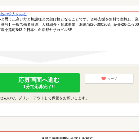
の他の求人をみる
いと思う志高い方と施設様との架け橋となることです。資格支援を無料で実施し、業
一般労働者派遣、人材紹介・育成事業 派遣/派26-300203、紹介/26-ユ-300
小路町843-2 日本生命京都ヤサカビル8F
応募画面へ進む
キープ
1分で応募完了!!
せんので、プリントアウトして保管をお願いします。
同じ雇用形態から求人を探す