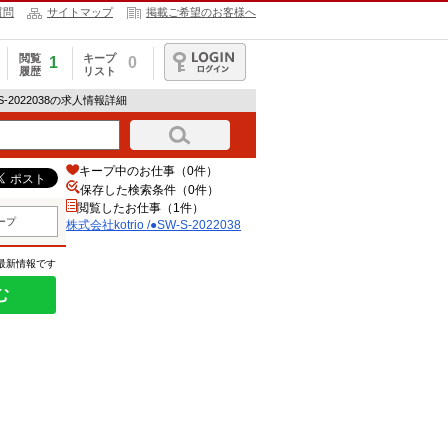
質問
サイトマップ
掲載ご希望のお客様へ
閲覧
キープ
1
0
履歴
リスト
ログイン
W-S-2022038の求人情報詳細
キープ中のお仕事（0件）
保存した検索条件（
0
件）
閲覧したお仕事（1件）
ープ
株式会社kotrio /●SW-S-2022038
の最新情報です
む