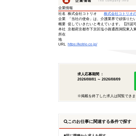
企業情報
社名
株式会社コトリオ
株式会社コトリオ
企業
「当社の使命」は、介護業界で頑張りた
概要
促していきたいと考えています。【許認可番号】
本社
京都府京都市下京区塩小路通西洞院東入東塩
所在
地
URL
https://kotrio.co.jp/
求人応募期間 ：
2026/08/01 ～ 2026/08/09
※掲載を終了した求人は閲覧できま
このお仕事に関連する条件で探す
同じ職種から求人を探す