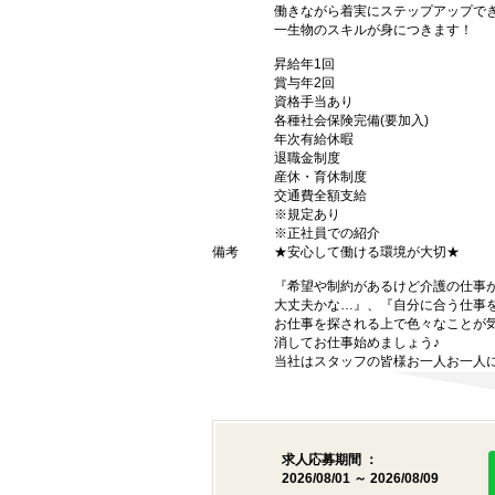
働きながら着実にステップアップで
一生物のスキルが身につきます！
昇給年1回
賞与年2回
資格手当あり
各種社会保険完備(要加入)
年次有給休暇
退職金制度
産休・育休制度
交通費全額支給
※規定あり
※正社員での紹介
備考
★安心して働ける環境が大切★
『希望や制約があるけど介護の仕事
大丈夫かな…』、『自分に合う仕事
お仕事を探される上で色々なことが気
消してお仕事始めましょう♪
当社はスタッフの皆様お一人お一人に
求人応募期間 ：
2026/08/01 ～ 2026/08/09