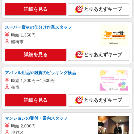
介護スタッフ
詳細を見る
とりあえずキープ
【介護福祉士】 月給：305,300円 年収例：410
万円〜 ※下記毎月平均的に支払われる手当を含み
ます。 ・職務手当 ・特別職務手当 ・特別地域手
東京都板橋区徳丸6丁目1-11
当 ・（東京都）居住支援特別手当 ・働きがい向上
スーパー資材の仕分け作業スタッフ
手当 ・特別夜勤手当 ・日祝手当（月平均2回分）
時給 1,350円
詳細を見る
キープ
・夜勤手当（月平均5回分） ※居住支援特別手当
船橋市
は勤続5年目までの方はさらに1万円支給（再入社
は除く） ◎賞与：基本給2.08ヶ月分/年支給 ◎残
正社員
業時は別途時間外手当支給（超過1分〜）
詳細を見る
とりあえずキープ
SOMPOケア ラヴィーレ光が丘公園/5007aa1
介護スタッフ
【介護福祉士】 月給：305,300円 年収例：410
アパレル用品や雑貨のピッキング検品
万円〜 ※下記毎月平均的に支払われる手当を含み
ます。 ・職務手当 ・特別職務手当 ・特別地域手
時給 1,200円〜1,500円
東京都板橋区赤塚新町2-7-16
当 ・（東京都）居住支援特別手当 ・働きがい向上
柏市
手当 ・特別夜勤手当 ・日祝手当（月平均2回分）
詳細を見る
キープ
・夜勤手当（月平均5回分） ※居住支援特別手当
詳細を見る
とりあえずキープ
は勤続5年目までの方はさらに1万円支給（再入社
は除く） ◎賞与：基本給2.08ヶ月分/年支給 ◎残
正社員
業時は別途時間外手当支給（超過1分〜）
そんぽの家S ときわ台南/2045ba1
マンションの受付・案内スタッフ
介護スタッフ
時給 2,000円
【介護福祉士】 月給：302,300円 年収例：400
渋谷区