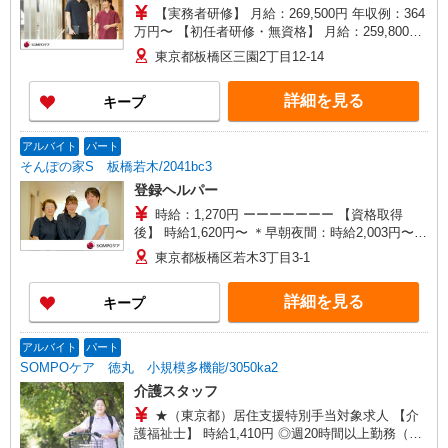
【実務者研修】 月給：269,500円 年収例：364
万円〜 【初任者研修・無資格】 月給：259,800円
年収例：351万円〜 ※職務手当、（東京都）居住
東京都板橋区三園2丁目12-14
支援特別手当、日祝手当（月平均2回分）、夜勤手
当（月平均5回分）等、毎月平均的に支払われる手
詳細を見る
キープ
当を含みます。 ※居住支援特別手当は勤続5年目
までの方はさらに1万円支給（再入社は除く） ◎
賞与：基本給2.08ヶ月分/年支給 ◎残業時は別途時
アルバイト
パート
間外手当支給（超過1分〜）
そんぽの家S 板橋若木/2041bc3
登録ヘルパー
時給：1,270円 ーーーーーーー 【資格取得
後】 時給1,620円〜 ＊早朝夜間：時給2,003円〜
＊日曜祝日：時給1,920円〜 ーーーーーーー
東京都板橋区若木3丁目3-1
詳細を見る
キープ
アルバイト
パート
SOMPOケア 徳丸 小規模多機能/3050ka2
介護スタッフ
★（東京都）居住支援特別手当対象求人 【介
護福祉士】 時給1,410円 ◎週20時間以上勤務（社