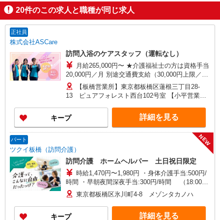
20
件のこの求人と職種が同じ求人
正社員
株式会社ASCare
訪問入浴のケアスタッフ（運転なし）
月給265,000円〜 ★介護福祉士の方は資格手当
20,000円／月 別途交通費支給（30,000円上限／
月） 別途残業手当（月平均残業時間15時間）残業
【板橋営業所】東京都板橋区蓮根三丁目28-
代全額支給
13 ピュアフォレスト西台102号室 【小平営業
所】東京都小平市仲町571番地2 ラリーマンショ
ン1F東 【在宅介護センター調布】東京都調布市国
詳細を見る
キープ
領町五丁目4-17 パレス調布1990A館 【在宅介護
センター府中】東京都府中市武蔵台二丁目20-16
NEW
メゾンド樹庵1階 【立川営業所】東京都立川市富
パート
士見町一丁目21-18 野村ビル101号室 【在宅介護
ツクイ板橋（訪問介護）
センター成瀬】東京都町田市南成瀬五丁目1-6 コ
訪問介護 ホームヘルパー 土日祝日限定
ーポ台益ナルセ B1F
時給1,470円〜1,980円 ・身体介護手当:500円/
時間 ・早朝夜間深夜手当:300円/時間 （18:00〜
翌07:59の時間帯） ・ICT手当:2,000円/月 ・ケア
東京都板橋区氷川町4-8 メゾンタカノハ
→ケアの移動時間も賃金（時給）を支給 ・土日祝
日手当:100円/時間含む ※給与幅は資格・経験等に
詳細を見る
キープ
よる