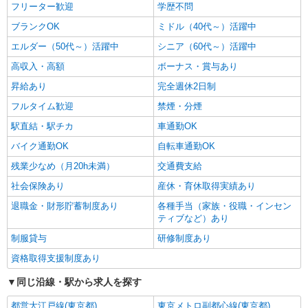
フリーター歓迎
学歴不問
ブランクOK
ミドル（40代～）活躍中
エルダー（50代～）活躍中
シニア（60代～）活躍中
高収入・高額
ボーナス・賞与あり
昇給あり
完全週休2日制
フルタイム歓迎
禁煙・分煙
駅直結・駅チカ
車通勤OK
バイク通勤OK
自転車通勤OK
残業少なめ（月20h未満）
交通費支給
社会保険あり
産休・育休取得実績あり
退職金・財形貯蓄制度あり
各種手当（家族・役職・インセン
ティブなど）あり
制服貸与
研修制度あり
資格取得支援制度あり
同じ沿線・駅から求人を探す
都営大江戸線(東京都)
東京メトロ副都心線(東京都)