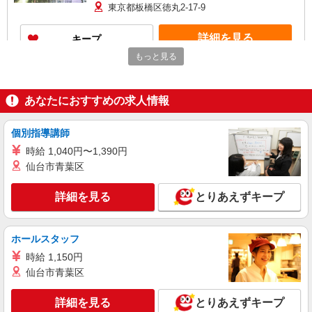
保加入者）の場合は時給1,460円 【実務者研修・
東京都板橋区徳丸2-17-9
初任者研修（ヘルパー1級・2級）】 時給1,330円
◎週20時間以上勤務（社保加入者）の場合は時給
詳細を見る
キープ
1,380円 ※居住支援特別手当は勤続5年目までの方
はさらに時給＋50円（再入社者は除く） ◎夜勤1
もっと見る
勤務（時給制）：26,280円〜28,360円
正社員
SOMPOケア ラヴィーレ高島平/5004aa1
あなたにおすすめの求人情報
介護スタッフ
【実務者研修】 月給：269,500円 年収例：364
万円〜 【初任者研修・無資格】 月給：259,800円
個別指導講師
年収例：351万円〜 ※職務手当、（東京都）居住
東京都板橋区坂下3-5-2
時給 1,040円〜1,390円
支援特別手当、日祝手当（月平均2回分）、夜勤手
仙台市青葉区
当（月平均5回分）等、毎月平均的に支払われる手
詳細を見る
キープ
当を含みます。 ※居住支援特別手当は勤続5年目
までの方はさらに1万円支給（再入社は除く） ◎
詳細を見る
とりあえずキープ
賞与：基本給2.08ヶ月分/年支給 ◎残業時は別途時
正社員
間外手当支給（超過1分〜）
SOMPOケア ラヴィーレ光が丘公園/5007aa1
ホールスタッフ
介護スタッフ
時給 1,150円
【実務者研修】 月給：269,500円 年収例：364
万円〜 【初任者研修・無資格】 月給：259,800円
仙台市青葉区
年収例：351万円〜 ※職務手当、（東京都）居住
東京都板橋区赤塚新町2-7-16
支援特別手当、日祝手当（月平均2回分）、夜勤手
詳細を見る
とりあえずキープ
当（月平均5回分）等、毎月平均的に支払われる手