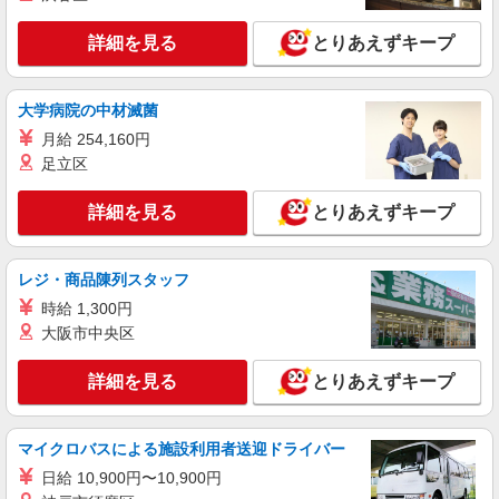
万円〜 ※下記毎月平均的に支払われる手当を含み
ます。 ・職務手当 ・特別職務手当 ・特別地域手
東京都板橋区東新町1丁目29-6
詳細を見る
とりあえずキープ
当 ・（東京都）居住支援特別手当 ・働きがい向上
手当 ・特別夜勤手当 ・日祝手当（月平均2回分）
詳細を見る
キープ
・夜勤手当（月平均5回分） ※居住支援特別手当
は勤続5年目までの方はさらに1万円支給（再入社
大学病院の中材滅菌
は除く） ◎賞与：基本給2.08ヶ月分/年支給 ◎残
正社員
月給 254,160円
業時は別途時間外手当支給（超過1分〜）
SOMPOケア ラヴィーレ赤塚公園/5010aa1
足立区
介護スタッフ
【介護福祉士】 月給：305,300円 年収例：410
詳細を見る
とりあえずキープ
万円〜 ※下記毎月平均的に支払われる手当を含み
ます。 ・職務手当 ・特別職務手当 ・特別地域手
東京都板橋区大門7-5
当 ・（東京都）居住支援特別手当 ・働きがい向上
レジ・商品陳列スタッフ
手当 ・特別夜勤手当 ・日祝手当（月平均2回分）
詳細を見る
キープ
・夜勤手当（月平均5回分） ※居住支援特別手当
時給 1,300円
は勤続5年目までの方はさらに1万円支給（再入社
大阪市中央区
は除く） ◎賞与：基本給2.08ヶ月分/年支給 ◎残
正社員
業時は別途時間外手当支給（超過1分〜）
そんぽの家S ときわ台南/2045ba1
詳細を見る
とりあえずキープ
介護スタッフ
【実務者研修】 月給：255,000円 年収例：350
マイクロバスによる施設利用者送迎ドライバー
万円〜 【初任者研修】 月給：245,300円 年収例：
335万円〜 ※職務手当、（東京都）居住支援特別
日給 10,900円〜10,900円
東京都板橋区東新町1丁目29-6
手当、働きがい向上手当、日祝手当（月平均2回