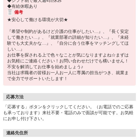
◆シフト制で最大週4日休み
◆有給休暇あり
備考
★安心して働ける環境が大切★
『希望や制約があるけど介護の仕事がしたい…』、『長く安定
して働きたい…』、『就業部署の詳細が知りたい…』、『未経
験でも大丈夫かな…』、『自分に合う仕事をマッチングしてほ
しい…』
お仕事を探される上で色々なことが気になりますよね☆まずは
お気軽にご連絡ください！お問い合わせだけでも構いません！
不安を解消してお仕事を始めましょう♪
当社は求職者の皆様お一人お一人に専属の担当がつき、就業ま
で全力でサポートいたします！
応募方法
「応募する」ボタンをクリックしてください。（お電話でのご応募
も承っております）来社不要・電話のみで面談が可能です。お気軽
にお申し付け下さい。
連絡先住所