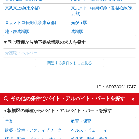
東武東上線(東京都)
東京メトロ有楽町線・副都心線(東
京都)
東京メトロ有楽町線(東京都)
光が丘駅
地下鉄成増駅
成増駅
同じ職種から地下鉄成増駅の求人を探す
介護職・ヘルパー
関連する条件をもっと見る
同じ雇用形態から地下鉄成増駅の求人を探す
職業紹介
同じ特徴から地下鉄成増駅の求人を探す
ID：AE0730611747
入社日応相談
未経験歓迎
その他の条件でバイト・アルバイト・パートを探す
経験者・有資格者歓迎
新卒・第二新卒歓迎
板橋区の職種からバイト・アルバイト・パートを探す
女性活躍中
主婦・主夫歓迎
営業
教育・保育
フリーター歓迎
学歴不問
建築・設備・アクティブワーク
ヘルス・ビューティー
ブランクOK
ミドル（40代～）活躍中