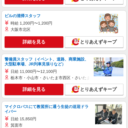
は除く） ◎賞与：基本給2.08ヶ月分/年支給 ◎残
正社員
業時は別途時間外手当支給（超過1分〜）
SOMPOケア ラヴィーレ赤塚公園/5010aa1
介護スタッフ
ビルの清掃スタッフ
【実務者研修】 月給：269,500円 年収例：364
時給 1,200円〜1,200円
万円〜 【初任者研修・無資格】 月給：259,800円
大阪市北区
年収例：351万円〜 ※職務手当、（東京都）居住
東京都板橋区大門7-5
支援特別手当、日祝手当（月平均2回分）、夜勤手
詳細を見る
とりあえずキープ
当（月平均5回分）等、毎月平均的に支払われる手
詳細を見る
キープ
当を含みます。 ※居住支援特別手当は勤続5年目
までの方はさらに1万円支給（再入社は除く） ◎
賞与：基本給2.08ヶ月分/年支給 ◎残業時は別途時
警備員スタッフ（イベント、道路、商業施設、
正社員
間外手当支給（超過1分〜）
大型駐車場、JR列車見張りなど）
そんぽの家 板橋徳丸/1007aa1
日給 11,000円〜12,100円
介護スタッフ
栃木市・小山市・さいたま市西区・さいたま市岩槻区・久喜市・
【実務者研修】 月給：269,500円 年収例：364
万円〜 【初任者研修・無資格】 月給：259,800円
詳細を見る
とりあえずキープ
年収例：351万円〜 ※職務手当、（東京都）居住
東京都板橋区徳丸6丁目1-11
支援特別手当、日祝手当（月平均2回分）、夜勤手
当（月平均5回分）等、毎月平均的に支払われる手
詳細を見る
キープ
当を含みます。 ※居住支援特別手当は勤続5年目
マイクロバスにて教習所に通う生徒の送迎ドラ
までの方はさらに1万円支給（再入社は除く） ◎
イバー
賞与：基本給2.08ヶ月分/年支給 ◎残業時は別途時
正社員
日給 15,850円
間外手当支給（超過1分〜）
そんぽの家 板橋徳丸/1007aa1
箕面市