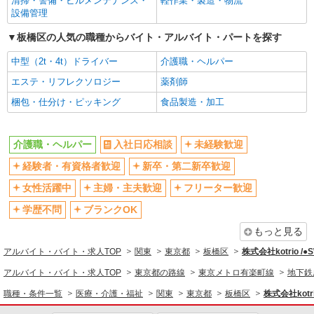
清掃・警備・ビルメンテナンス・
軽作業・製造・物流
エルダー（50代～）活躍中
シニア（60代～）活躍中
設備管理
高収入・高額
ボーナス・賞与あり
板橋区の人気の職種からバイト・アルバイト・パートを探す
昇給あり
完全週休2日制
中型（2t・4t）ドライバー
介護職・ヘルパー
フルタイム歓迎
禁煙・分煙
エステ・リフレクソロジー
薬剤師
駅直結・駅チカ
車通勤OK
梱包・仕分け・ピッキング
食品製造・加工
バイク通勤OK
自転車通勤OK
残業少なめ（月20h未満）
交通費支給
介護職・ヘルパー
入社日応相談
未経験歓迎
社会保険あり
産休・育休取得実績あり
経験者・有資格者歓迎
新卒・第二新卒歓迎
退職金・財形貯蓄制度あり
各種手当（家族・役職・インセン
ティブなど）あり
女性活躍中
主婦・主夫歓迎
フリーター歓迎
制服貸与
研修制度あり
学歴不問
ブランクOK
資格取得支援制度あり
もっと見る
同じ職種から求人を探す
アルバイト・バイト・求人TOP
関東
東京都
板橋区
株式会社kotrio /
医療・介護・福祉
アルバイト・バイト・求人TOP
東京都の路線
東京メトロ有楽町線
地下鉄
介護職・ヘルパー
職種・条件一覧
医療・介護・福祉
関東
東京都
板橋区
株式会社kotr