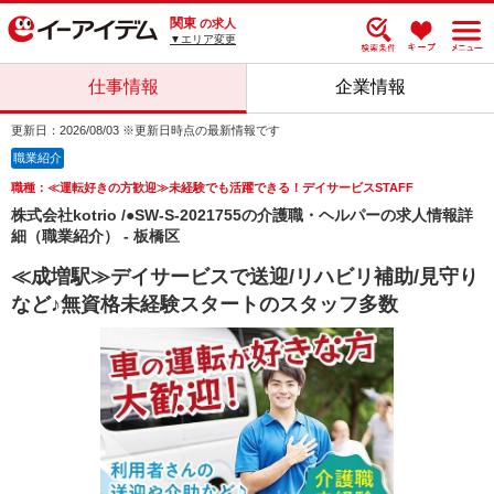
関東
の求人
▼エリア変更
仕事情報
企業情報
更新日：2026/08/03 ※更新日時点の最新情報です
職業紹介
職種：≪運転好きの方歓迎≫未経験でも活躍できる！デイサービスSTAFF
株式会社kotrio /●SW-S-2021755の介護職・ヘルパーの求人情報詳
細（職業紹介） - 板橋区
≪成増駅≫デイサービスで送迎/リハビリ補助/見守り
など♪無資格未経験スタートのスタッフ多数