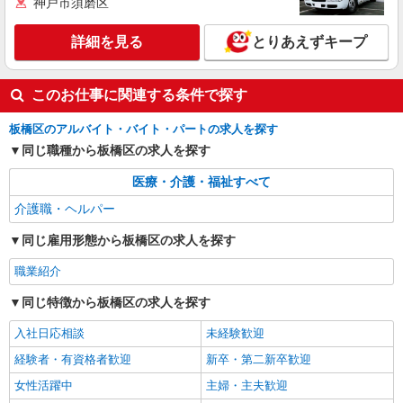
神戸市須磨区
分）、夜勤手当（月平均5回分）等、毎月平均的に
詳細を見る
キープ
支払われる手当を含みます。 ※居住支援特別手当
詳細を見る
とりあえずキープ
は勤続5年目までの方はさらに1万円支給（再入社
は除く） ◎賞与：基本給2.08ヶ月分/年支給 ◎残
業時は別途時間外手当支給（超過1分〜）
このお仕事に関連する条件で探す
板橋区のアルバイト・バイト・パートの求人を探す
同じ職種から板橋区の求人を探す
医療・介護・福祉すべて
介護職・ヘルパー
同じ雇用形態から板橋区の求人を探す
職業紹介
同じ特徴から板橋区の求人を探す
入社日応相談
未経験歓迎
経験者・有資格者歓迎
新卒・第二新卒歓迎
女性活躍中
主婦・主夫歓迎