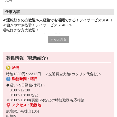
仕事内容
≪運転好きの方歓迎≫未経験でも活躍できる！デイサービスSTAFF
≪働きやすさ抜群！デイサービスSTAFF≫
運転好きな方大歓迎！
配送や送迎の経験がある方は優遇◎
もっと見る
▼仕事内容
・見守り業務
・リハビリ補助
募集情報（職業紹介）
・生活介助
・利用者さんの送迎業務（出来る方のみ） など
給与
時給1550円〜2312円 ＜交通費全支給(ガソリン代含む)＞
未経験でも研修制度やいつでも相談できる環境が整っているので、
勤務時間・曜日
介護経験がない方でも安心して働けます♪
◆週3〜5日勤務/休憩1h
お気軽にご応募ください◎
・8:00〜17:00
・9:00〜18:00 など
※8:00〜13:00(実働5h)などの時短勤務も応相談
アクセス・勤務地
成増駅から徒歩10分
板橋区