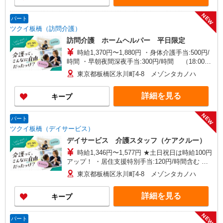
NEW
パート
ツクイ板橋（訪問介護）
訪問介護 ホームヘルパー 平日限定
時給1,370円〜1,880円 ・身体介護手当:500円/
時間 ・早朝夜間深夜手当:300円/時間 （18:00〜
翌07:59の時間帯） ・ICT手当:2,000円/月 ・ケア
東京都板橋区氷川町4-8 メゾンタカノハ
→ケアの移動時間も賃金（時給）を支給 ※給与幅
は資格・経験等による
詳細を見る
キープ
NEW
パート
ツクイ板橋（デイサービス）
デイサービス 介護スタッフ（ケアクルー）
時給1,346円〜1,577円 ★土日祝日は時給100円
アップ！ ・居住支援特別手当:120円/時間含む ※
給与幅は資格・経験等による
東京都板橋区氷川町4-8 メゾンタカノハ
詳細を見る
キープ
NEW
パート