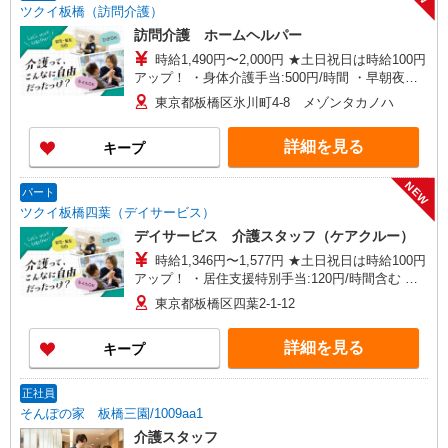
ツクイ板橋（訪問介護）
訪問介護 ホームヘルパー
時給1,490円〜2,000円 ★土日祝日は時給100円
アップ！ ・身体介護手当:500円/時間 ・早朝夜間
深夜手当:300円/時間 （18:00〜翌07:59の時間
東京都板橋区氷川町4-8 メゾンタカノハ
帯） ・ICT手当:2,000円/月 ・深夜割増は別途支給
・ケア→ケアの移動時間も賃金（時給）を支給 ・
詳細を見る
キープ
居住支援特別手当:120円/時間含む ※給与幅は資
格・経験等による
NEW
パート
ツクイ板橋四葉（デイサービス）
デイサービス 介護スタッフ（ケアクルー）
時給1,346円〜1,577円 ★土日祝日は時給100円
アップ！ ・居住支援特別手当:120円/時間含む ※
給与幅は資格・経験等による
東京都板橋区四葉2-1-12
詳細を見る
キープ
正社員
そんぽの家 板橋三園/1009aa1
介護スタッフ