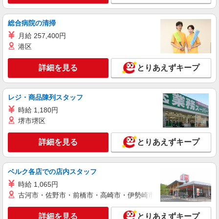
詳細を見る
キープ
当を含みます。 ※居住支援特別手当は勤続5年目
までの方はさらに1万円支給（再入社は除く） ◎
総合病院の清掃
賞与：基本給2.08ヶ月分/年支給 ◎残業時は別途時
正社員
間外手当支給（超過1分〜）
月給 257,400円
そんぽの家 板橋三園/1009aa1
港区
介護スタッフ
【介護福祉士】 月給：305,300円 年収例：410
詳細を見る
とりあえずキープ
万円〜 ※下記毎月平均的に支払われる手当を含み
ます。 ・職務手当 ・特別職務手当 ・特別地域手
東京都板橋区三園2丁目12-14
当 ・（東京都）居住支援特別手当 ・働きがい向上
手当 ・特別夜勤手当 ・日祝手当（月平均2回分）
レジ・商品陳列スタッフ
詳細を見る
キープ
・夜勤手当（月平均5回分） ※居住支援特別手当
時給 1,180円
は勤続5年目までの方はさらに1万円支給（再入社
堺市堺区
は除く） ◎賞与：基本給2.08ヶ月分/年支給 ◎残
正社員
業時は別途時間外手当支給（超過1分〜）
SOMPOケア ラヴィーレ高島平/5004aa1
詳細を見る
とりあえずキープ
介護スタッフ
【介護福祉士】 月給：305,300円 年収例：410
万円〜 ※下記毎月平均的に支払われる手当を含み
ベルク各店での店内スタッフ
ます。 ・職務手当 ・特別職務手当 ・特別地域手
東京都板橋区坂下3-5-2
時給 1,065円
当 ・（東京都）居住支援特別手当 ・働きがい向上
手当 ・特別夜勤手当 ・日祝手当（月平均2回分）
古河市・佐野市・前橋市・高崎市・伊勢崎市・太田市・館林市・
詳細を見る
キープ
・夜勤手当（月平均5回分） ※居住支援特別手当
は勤続5年目までの方はさらに1万円支給（再入社
詳細を見る
とりあえずキープ