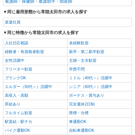
看護師・保健師・看護助手・助産師
同じ雇用形態から常陸太田市の求人を探す
派遣社員
同じ特徴から常陸太田市の求人を探す
入社日応相談
未経験歓迎
経験者・有資格者歓迎
新卒・第二新卒歓迎
女性活躍中
主婦・主夫歓迎
フリーター歓迎
学歴不問
ブランクOK
ミドル（40代～）活躍中
エルダー（50代～）活躍中
シニア（60代～）活躍中
高収入・高額
ボーナス・賞与あり
昇給あり
完全週休2日制
フルタイム歓迎
禁煙・分煙
駅直結・駅チカ
車通勤OK
バイク通勤OK
自転車通勤OK