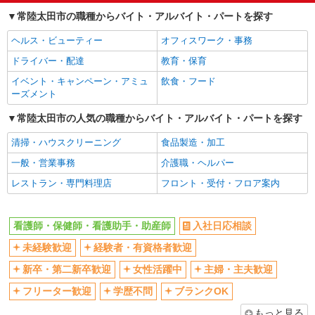
経験者・有資格者歓迎
新卒・第二新卒歓迎
常陸太田市の職種からバイト・アルバイト・パートを探す
女性活躍中
主婦・主夫歓迎
ヘルス・ビューティー
オフィスワーク・事務
フリーター歓迎
学歴不問
ドライバー・配達
教育・保育
ブランクOK
ミドル（40代～）活躍中
イベント・キャンペーン・アミュ
飲食・フード
エルダー（50代～）活躍中
シニア（60代～）活躍中
ーズメント
高収入・高額
ボーナス・賞与あり
常陸太田市の人気の職種からバイト・アルバイト・パートを探す
昇給あり
完全週休2日制
清掃・ハウスクリーニング
食品製造・加工
フルタイム歓迎
禁煙・分煙
一般・営業事務
介護職・ヘルパー
駅直結・駅チカ
車通勤OK
レストラン・専門料理店
フロント・受付・フロア案内
バイク通勤OK
自転車通勤OK
残業少なめ（月20h未満）
交通費支給
看護師・保健師・看護助手・助産師
入社日応相談
社会保険あり
産休・育休取得実績あり
未経験歓迎
経験者・有資格者歓迎
退職金・財形貯蓄制度あり
各種手当（家族・役職・インセン
ティブなど）あり
新卒・第二新卒歓迎
女性活躍中
主婦・主夫歓迎
制服貸与
研修制度あり
フリーター歓迎
学歴不問
ブランクOK
資格取得支援制度あり
もっと見る