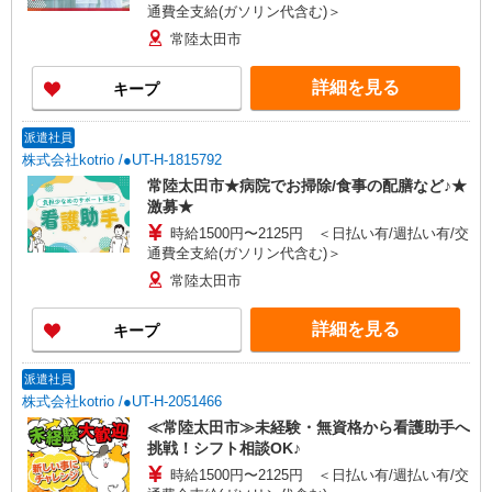
通費全支給(ガソリン代含む)＞
常陸太田市
詳細を見る
キープ
派遣社員
株式会社kotrio /●UT-H-1815792
常陸太田市★病院でお掃除/食事の配膳など♪★
激募★
時給1500円〜2125円 ＜日払い有/週払い有/交
通費全支給(ガソリン代含む)＞
常陸太田市
詳細を見る
キープ
派遣社員
株式会社kotrio /●UT-H-2051466
≪常陸太田市≫未経験・無資格から看護助手へ
挑戦！シフト相談OK♪
時給1500円〜2125円 ＜日払い有/週払い有/交