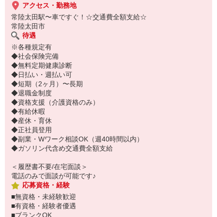
アクセス・勤務地
常陸太田駅〜車ですぐ！☆交通費全額支給☆
常陸太田市
待遇
※各種規定有
◆社会保険完備
◆無料定期健康診断
◆日払い・週払い可
◆短期（2ヶ月）〜長期
◆退職金制度
◆資格支援（介護資格のみ）
◆有給休暇
◆産休・育休
◆正社員登用
◆副業・Wワーク相談OK（週40時間以内）
◆ガソリン代含め交通費全額支給
＜履歴書不要/在宅面談＞
電話のみで面談が可能です♪
応募資格・経験
■無資格・未経験歓迎
■有資格・経験者優遇
■ブランクOK