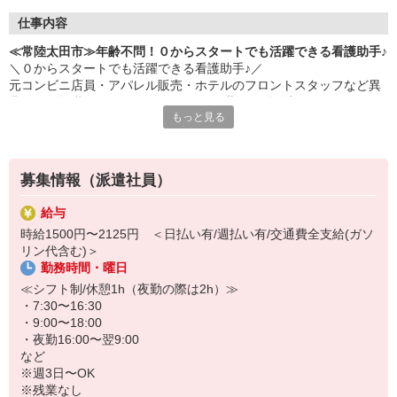
仕事内容
≪常陸太田市≫年齢不問！０からスタートでも活躍できる看護助手♪
＼０からスタートでも活躍できる看護助手♪／
元コンビニ店員・アパレル販売・ホテルのフロントスタッフなど異
業種から転職された40・50代のミドル世代が活躍中♪
もっと見る
＜おもな仕事内容＞
＊備品管理
＊シーツ交換
募集情報（派遣社員）
＊患者さんの誘導
＊入浴や食事などの介助 など
給与
時給1500円〜2125円 ＜日払い有/週払い有/交通費全支給(ガソ
環境、待遇どちらも良好◎
リン代含む)＞
病院勤務が初めての方の定着率も高め☆
勤務時間・曜日
お試し2ヶ月〜の勤務も大歓迎です♪
≪シフト制/休憩1h（夜勤の際は2h）≫
・7:30〜16:30
・9:00〜18:00
・夜勤16:00〜翌9:00
など
※週3日〜OK
※残業なし