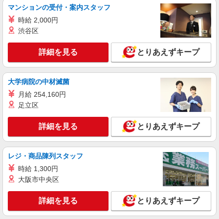
詳細を見る
キープ
※上記金額に消費税を加えた金額をお支払いいた
マンションの受付・案内スタッフ
します ※交通費・電話代は弊社負担。その他、支
時給 2,000円
援内容により細則あり。
業務委託
渋谷区
SOMPOヘルスサポート株式会社 全支援対応コース
保健師・管理栄養士 特定保健指導
詳細を見る
とりあえずキープ
報酬：出来高制 報酬額（消費税抜き）： ・事
業所一括面談(対面) 1日：10,000円〜14,716円 ・
個別訪問(対面) 1件：4,286円〜5,239円 ・遠隔面
【活動エリア】茨城県常陸太田市及びその周辺
大学病院の中材滅菌
談 1件：1,500〜1,691円 ・電話支援 1件：
1,000円〜1,429円 ・ICTメール支援 1件：500円
月給 254,160円
詳細を見る
キープ
※上記金額に消費税を加えた金額をお支払いいた
足立区
します ※交通費・電話代は弊社負担。その他、支
援内容により細則あり。
詳細を見る
とりあえずキープ
レジ・商品陳列スタッフ
時給 1,300円
大阪市中央区
詳細を見る
とりあえずキープ