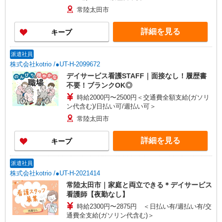
常陸太田市
詳細を見る
キープ
派遣社員
株式会社kotrio /●UT-H-2099672
デイサービス看護STAFF｜面接なし！履歴書
不要！ブランクOK◎
時給2000円〜2500円＜交通費全額支給(ガソリ
ン代含む)/日払い可/週払い可＞
常陸太田市
詳細を見る
キープ
派遣社員
株式会社kotrio /●UT-H-2021414
常陸太田市｜家庭と両立できる＊デイサービス
看護師【夜勤なし】
時給2300円〜2875円 ＜日払い有/週払い有/交
通費全支給(ガソリン代含む)＞