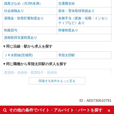
残業少なめ（月20h未満）
交通費支給
社会保険あり
産休・育休取得実績あり
退職金・財形貯蓄制度あり
各種手当（家族・役職・インセン
ティブなど）あり
制服貸与
研修制度あり
資格取得支援制度あり
同じ沿線・駅から求人を探す
ＪＲ水郡線(茨城県)
常陸太田駅
同じ職種から常陸太田駅の求人を探す
看護師・保健師・看護助手・助産師
関連する条件をもっと見る
同じ雇用形態から常陸太田駅の求人を探す
派遣社員
同じ特徴から常陸太田駅の求人を探す
ID：AE0730610791
入社日応相談
未経験歓迎
その他の条件でバイト・アルバイト・パートを探す