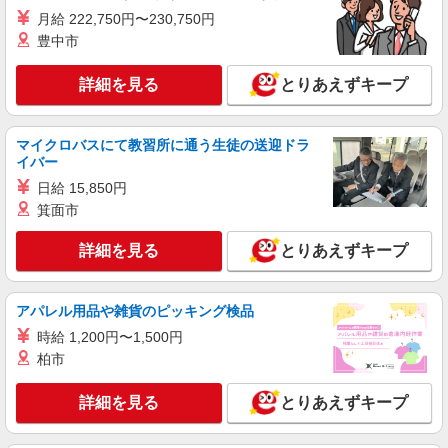
月給 222,750円〜230,750円
詳細を見る
キープ
豊中市
派遣社員
詳細を見る
とりあえずキープ
株式会社kotrio /●UT-H-1855986
常陸太田市▼デイサービスの看護師▼ラクラク
業務♪時短相談OK
マイクロバスにて教習所に通う生徒の送迎ドラ
イバー
時給2000円〜 ＜日払い有/週払い有/交通費全
支給(ガソリン代含む)＞
日給 15,850円
常陸太田市
箕面市
詳細を見る
とりあえずキープ
詳細を見る
キープ
業務委託
アパレル用品や雑貨のピッキング検品
SOMPOヘルスサポート株式会社 全支援対応コース
時給 1,200円〜1,500円
特定保健指導（保健師・管理栄養士）
柏市
報酬：完全出来高制 報酬額（消費税抜き）：
・事業所一括面談(対面) 1日：10,000円〜14,716
詳細を見る
円 ・個別訪問(対面) 1件：4,286円〜5,239円 ・
とりあえずキープ
【活動エリア】茨城県常陸太田市及びその周辺
遠隔面談 1件：1500〜1691円 ・電話支援 1
件：1,000円〜1,429円 ・メール支援 1件：500円