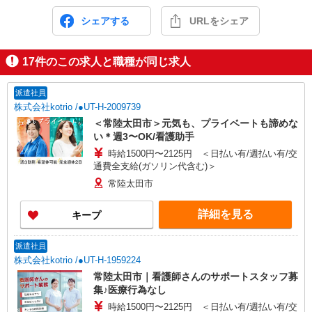
シェアする
URLをシェア
17
件のこの求人と職種が同じ求人
派遣社員
株式会社kotrio /●UT-H-2009739
＜常陸太田市＞元気も、プライベートも諦めな
い＊週3〜OK/看護助手
時給1500円〜2125円 ＜日払い有/週払い有/交
通費全支給(ガソリン代含む)＞
常陸太田市
詳細を見る
キープ
派遣社員
株式会社kotrio /●UT-H-1959224
常陸太田市｜看護師さんのサポートスタッフ募
集♪医療行為なし
時給1500円〜2125円 ＜日払い有/週払い有/交