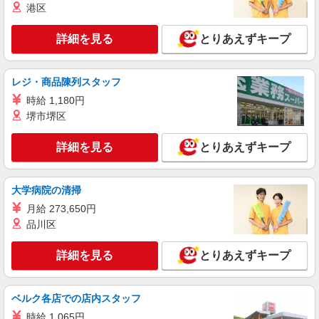
常陸太田市
港区
詳細を見る
キープ
詳細を見る
とりあえずキープ
派遣社員
株式会社kotrio /●UT-H-1906719
レジ・商品陳列スタッフ
常陸太田市≫タイパ重視で稼げる看護助手＊無
時給 1,180円
料資格支援で時給UP
堺市堺区
時給1500円〜2125円 ＜日払い有/週払い有/交
通費全支給(ガソリン代含む)＞
詳細を見る
とりあえずキープ
常陸太田市
大学病院の清掃
詳細を見る
キープ
月給 273,650円
派遣社員
品川区
株式会社kotrio /●UT-H-2069519
看護助手／資格も経験も必要なし＊やさしい気
詳細を見る
とりあえずキープ
持ちがあれば十分◎
時給1500円〜2125円 ＜日払い有/週払い有/交
ベルク各店での店内スタッフ
通費全支給(ガソリン代含む)＞
常陸太田市
時給 1,065円