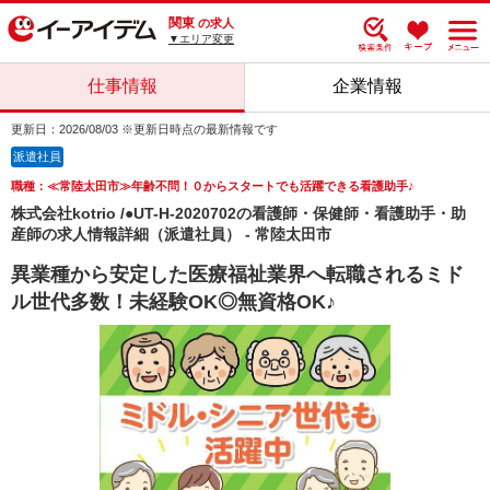
関東
の求人
▼エリア変更
仕事情報
企業情報
更新日：2026/08/03 ※更新日時点の最新情報です
派遣社員
職種：≪常陸太田市≫年齢不問！０からスタートでも活躍できる看護助手♪
株式会社kotrio /●UT-H-2020702の看護師・保健師・看護助手・助
産師の求人情報詳細（派遣社員） - 常陸太田市
異業種から安定した医療福祉業界へ転職されるミド
ル世代多数！未経験OK◎無資格OK♪