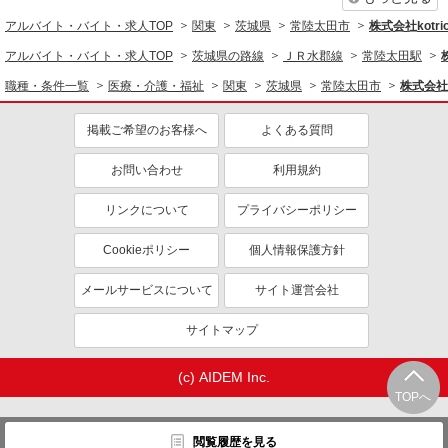
同じ職種から求人を探す
アルバイト・バイト・求人TOP
関東
茨城県
常陸太田市
株式会社kotri
医療・介護・福祉
アルバイト・バイト・求人TOP
茨城県の路線
ＪＲ水郡線
常陸太田駅
看護師・保健師・看護助手・助産師
職種・条件一覧
医療・介護・福祉
関東
茨城県
常陸太田市
株式会社k
同じ特徴から求人を探す
掲載ご希望のお客様へ
よくある質問
未経験歓迎
ミドル（40代～）活躍中
お問い合わせ
利用規約
ボーナス・賞与あり
車通勤OK
交通費支給
社会保険あり
リンクについて
プライバシーポリシー
産休・育休取得実績あり
Cookieポリシー
個人情報保護方針
メールサービスについて
サイト運営会社
サイトマップ
(c) AIDEM Inc.
TOPへ
閲覧履歴を見る