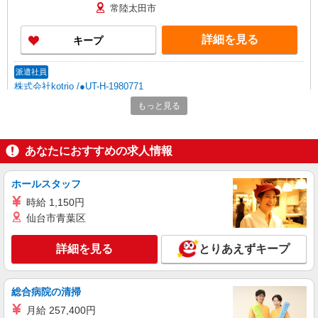
常陸太田市
詳細を見る
キープ
派遣社員
株式会社kotrio /●UT-H-1980771
常陸太田市＊看護助手＊日払いOK！推し活の
もっと見る
軍資金も即ゲット◎
時給1500円〜2125円 ＜日払い有/週払い有/交
通費全支給(ガソリン代含む)＞
あなたにおすすめの求人情報
常陸太田市
ホールスタッフ
詳細を見る
キープ
時給 1,150円
仙台市青葉区
派遣社員
株式会社kotrio /●UT-H-1978149
詳細を見る
とりあえずキープ
デイサービスの看護師＊日払いOK！推し活の
軍資金も即ゲット◎
時給2000円〜2500円＜交通費全額支給(ガソリ
総合病院の清掃
ン代含む)/日払い可/週払い可＞
月給 257,400円