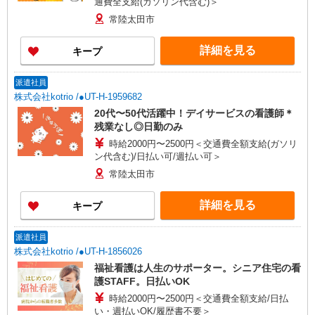
通費全支給(ガソリン代含む)＞
常陸太田市
詳細を見る
キープ
派遣社員
株式会社kotrio /●UT-H-1959682
20代〜50代活躍中！デイサービスの看護師＊
残業なし◎日勤のみ
時給2000円〜2500円＜交通費全額支給(ガソリ
ン代含む)/日払い可/週払い可＞
常陸太田市
詳細を見る
キープ
派遣社員
株式会社kotrio /●UT-H-1856026
福祉看護は人生のサポーター。シニア住宅の看
護STAFF。日払いOK
時給2000円〜2500円＜交通費全額支給/日払
い・週払いOK/履歴書不要＞