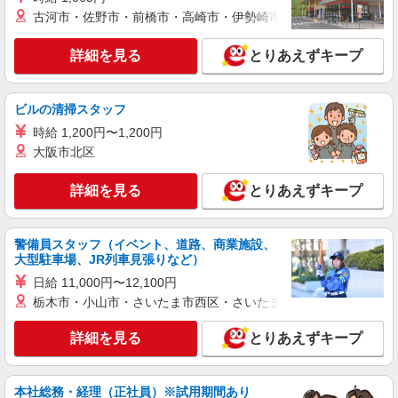
古河市・佐野市・前橋市・高崎市・伊勢崎市・太田市・館林市・
詳細を見る
キープ
詳細を見る
とりあえずキープ
派遣社員
株式会社kotrio /●UT-H-1909022
ビルの清掃スタッフ
常陸太田市＊病院のサポート役♪高時給＆充実
の研修で安心スタート
時給 1,200円〜1,200円
大阪市北区
時給1500円〜2125円 ＜日払い有/週払い有/交
通費全支給(ガソリン代含む)＞
詳細を見る
とりあえずキープ
常陸太田市
詳細を見る
キープ
警備員スタッフ（イベント、道路、商業施設、
大型駐車場、JR列車見張りなど）
派遣社員
日給 11,000円〜12,100円
株式会社kotrio /●UT-H-1977348
栃木市・小山市・さいたま市西区・さいたま市岩槻区・久喜市・
≪常陸太田市／看護助手≫子育て世代活躍中！
働きやすい環境♪
詳細を見る
とりあえずキープ
時給1500円〜2125円 ＜日払い有/週払い有/交
通費全支給(ガソリン代含む)＞
常陸太田市
本社総務・経理（正社員）※試用期間あり