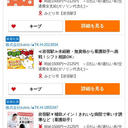
時給1500円〜2125円 ＜日払い有/週払い有/交
通費全支給(ガソリン代含む)＞
みどり市【岩宿駅】
詳細を見る
キープ
派遣社員
株式会社kotrio /●TK-H-2013834
≪岩宿駅≫未経験・無資格から看護助手へ挑
戦！シフト相談OK♪
時給1500円〜2125円 ＜日払い有/週払い有/交
通費全支給(ガソリン代含む)＞
みどり市【岩宿駅】
詳細を見る
キープ
派遣社員
株式会社kotrio /●TK-H-1855347
岩宿駅▼補助メイン！きれいな病院で車いす誘
導など［看護助手］
時給1500円〜2125円 ＜日払い有/週払い有/交