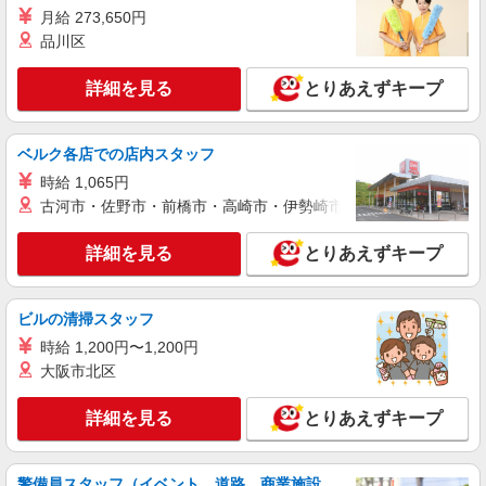
みどり市 ◆来社不要/面接なし
月給 273,650円
品川区
詳細を見る
キープ
詳細を見る
とりあえずキープ
派遣社員
株式会社kotrio /●TK-H-2014366
ベルク各店での店内スタッフ
≪岩宿駅≫年齢不問！０からスタートでも活躍
できる看護助手♪
時給 1,065円
古河市・佐野市・前橋市・高崎市・伊勢崎市・太田市・館林市・
時給1500円〜2125円 ＜日払い有/週払い有/交
通費全支給(ガソリン代含む)＞
詳細を見る
とりあえずキープ
みどり市【岩宿駅】
詳細を見る
キープ
ビルの清掃スタッフ
時給 1,200円〜1,200円
派遣社員
大阪市北区
株式会社kotrio /●TK-H-2099693
＜高時給＞岩宿駅近くの病院で安定した働き方
詳細を見る
とりあえずキープ
を★看護助手♪
時給1400円〜2125円 ＜日払い有/週払い有/交
通費全支給(ガソリン代含む)＞
警備員スタッフ（イベント、道路、商業施設、