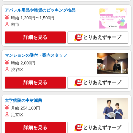
詳細を見る
キープ
※上記金額に消費税を加えた金額をお支払いいた
します ※交通費・電話代は弊社負担。その他、支
アパレル用品や雑貨のピッキング検品
援内容により細則あり。
時給 1,200円〜1,500円
柏市
詳細を見る
とりあえずキープ
マンションの受付・案内スタッフ
時給 2,000円
渋谷区
詳細を見る
とりあえずキープ
大学病院の中材滅菌
月給 254,160円
足立区
詳細を見る
とりあえずキープ