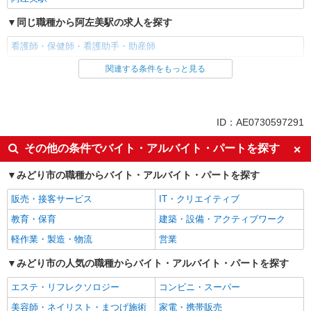
同じ職種から阿左美駅の求人を探す
看護師・保健師・看護助手・助産師
関連する条件をもっと見る
同じ雇用形態から阿左美駅の求人を探す
派遣社員
同じ特徴から阿左美駅の求人を探す
ID：AE0730597291
入社日応相談
未経験歓迎
その他の条件でバイト・アルバイト・パートを探す
経験者・有資格者歓迎
新卒・第二新卒歓迎
みどり市の職種からバイト・アルバイト・パートを探す
女性活躍中
主婦・主夫歓迎
販売・接客サービス
IT・クリエイティブ
フリーター歓迎
学歴不問
教育・保育
建築・設備・アクティブワーク
ブランクOK
ミドル（40代～）活躍中
軽作業・製造・物流
営業
エルダー（50代～）活躍中
シニア（60代～）活躍中
高収入・高額
みどり市の人気の職種からバイト・アルバイト・パートを探す
ボーナス・賞与あり
昇給あり
完全週休2日制
エステ・リフレクソロジー
コンビニ・スーパー
フルタイム歓迎
禁煙・分煙
美容師・ネイリスト・まつげ施術
家電・携帯販売