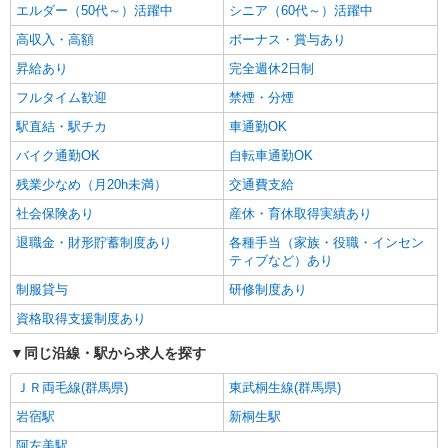
エルダー（50代～）活躍中
シニア（60代～）活躍中
高収入・高額
ボーナス・賞与あり
昇給あり
完全週休2日制
フルタイム歓迎
禁煙・分煙
駅直結・駅チカ
車通勤OK
バイク通勤OK
自転車通勤OK
残業少なめ（月20h未満）
交通費支給
社会保険あり
産休・育休取得実績あり
退職金・財形貯蓄制度あり
各種手当（家族・役職・インセン
ティブなど）あり
制服貸与
研修制度あり
資格取得支援制度あり
同じ沿線・駅から求人を探す
ＪＲ両毛線(群馬県)
東武桐生線(群馬県)
岩宿駅
新桐生駅
阿左美駅