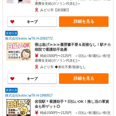
通費全支給(ガソリン代含む)＞
みどり市【岩宿駅】
詳細を見る
キープ
派遣社員
株式会社kotrio /●TK-H-2093772
善は急げ≫≫≫履歴書不要＆面接なし！駅チカ
病院で看護助手急募
時給1500円〜2125円 ＜日払い有/週払い有/交
通費全支給(ガソリン代含む)＞
みどり市 ◆来社不要/面接なし
詳細を見る
キープ
派遣社員
株式会社kotrio /●TK-H-1990917
岩宿駅＊看護助手＊日払いOK！推し活の軍資
金も即ゲット◎
時給1500円〜2125円 ＜日払い有/週払い有/交