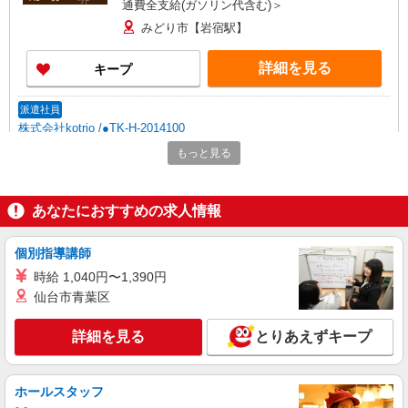
通費全支給(ガソリン代含む)＞
みどり市【岩宿駅】
詳細を見る
キープ
派遣社員
株式会社kotrio /●TK-H-2014100
高収入を目指したい方必見！未経験でも日収
もっと見る
1.1万〜可！看護助手
時給1500円〜2125円 ＜日払い有/週払い有/交
通費全支給(ガソリン代含む)＞
あなたにおすすめの求人情報
みどり市【岩宿駅】
個別指導講師
詳細を見る
キープ
時給 1,040円〜1,390円
仙台市青葉区
派遣社員
株式会社kotrio /●TK-H-1856103
詳細を見る
とりあえずキープ
福祉看護は人生のサポーター。シニア住宅の看
護STAFF。日払いOK
時給2000円〜2500円＜交通費全額支給/日払
ホールスタッフ
い・週払いOK/履歴書不要＞