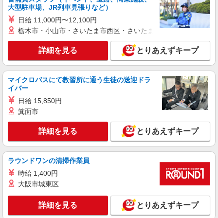
みどり市 ◆来社不要/面接なし
大型駐車場、JR列車見張りなど）
日給 11,000円〜12,100円
詳細を見る
キープ
栃木市・小山市・さいたま市西区・さいたま市岩槻区・久喜市・
業務委託
詳細を見る
とりあえずキープ
SOMPOヘルスサポート株式会社 全支援対応コース
保健師・管理栄養士 特定保健指導
マイクロバスにて教習所に通う生徒の送迎ドラ
報酬：出来高制 報酬額（消費税抜き）： ・事
イバー
業所一括面談(対面) 1日：10,000円〜14,716円 ・
個別訪問(対面) 1件：4,286円〜5,239円 ・遠隔面
日給 15,850円
【活動エリア】群馬県みどり市及びその周辺
談 1件：1,500〜1,691円 ・電話支援 1件：
箕面市
1,000円〜1,429円 ・ICTメール支援 1件：500円
詳細を見る
キープ
※上記金額に消費税を加えた金額をお支払いいた
詳細を見る
とりあえずキープ
します ※交通費・電話代は弊社負担。その他、支
援内容により細則あり。
業務委託
SOMPOヘルスサポート株式会社 全支援対応コース
ラウンドワンの清掃作業員
特定保健指導（保健師・管理栄養士）
時給 1,400円
報酬：完全出来高制 報酬額（消費税抜き）：
大阪市城東区
・事業所一括面談(対面) 1日：10,000円〜14,716
円 ・個別訪問(対面) 1件：4,286円〜5,239円 ・
【活動エリア】群馬県みどり市及びその周辺
遠隔面談 1件：1500〜1691円 ・電話支援 1
詳細を見る
とりあえずキープ
件：1,000円〜1,429円 ・メール支援 1件：500円