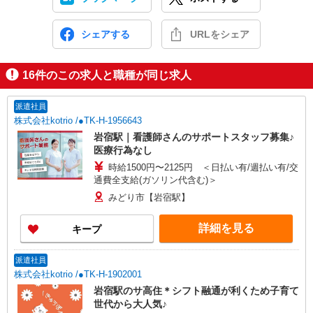
シェアする
URLをシェア
16
件のこの求人と職種が同じ求人
派遣社員
株式会社kotrio /●TK-H-1956643
岩宿駅｜看護師さんのサポートスタッフ募集♪
医療行為なし
時給1500円〜2125円 ＜日払い有/週払い有/交
通費全支給(ガソリン代含む)＞
みどり市【岩宿駅】
詳細を見る
キープ
派遣社員
株式会社kotrio /●TK-H-1902001
岩宿駅のサ高住＊シフト融通が利くため子育て
世代から大人気♪