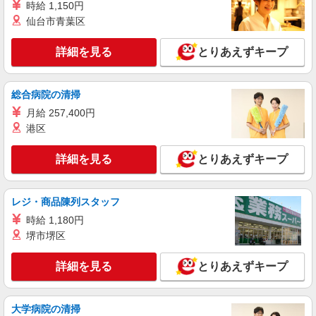
時給 1,150円
みどり市【岩宿駅】
仙台市青葉区
詳細を見る
キープ
詳細を見る
とりあえずキープ
派遣社員
株式会社kotrio /●TK-H-1855128
総合病院の清掃
岩宿駅＊看護助手(資格経験不問)募集♪食事配
月給 257,400円
膳などの補助業務
港区
時給1500円〜2125円 ＜日払い有/週払い有/交
通費全支給(ガソリン代含む)＞
詳細を見る
とりあえずキープ
みどり市【岩宿駅】
レジ・商品陳列スタッフ
詳細を見る
キープ
時給 1,180円
派遣社員
堺市堺区
株式会社kotrio /●TK-H-2099842
岩宿駅近く＊綺麗な病院で看護助手デビュー♪
詳細を見る
とりあえずキープ
無資格・未経験OK
時給1500円〜2125円 ＜日払い有/週払い有/交
大学病院の清掃
通費全支給(ガソリン代含む)＞