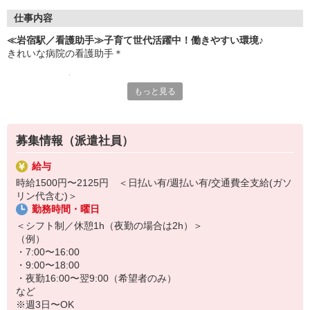
仕事内容
≪岩宿駅／看護助手≫子育て世代活躍中！働きやすい環境♪
きれいな病院の看護助手＊
≪おもなお仕事≫
もっと見る
・患者さんのサポート、介助
・医療器具の消毒
・病室の清掃
・シーツ交換
募集情報（派遣社員）
など
給与
子育て世代（20代・30代・40代・50代）活躍中◎
時給1500円〜2125円 ＜日払い有/週払い有/交通費全支給(ガソ
「子どもが熱を出してしまって…」といった急なお休みや、「この
リン代含む)＞
日は学校の行事があって…」といったシフトの相談など、柔軟に対
勤務時間・曜日
応します！
＜シフト制／休憩1h（夜勤の場合は2h）＞
未経験スタートの先輩スタッフも多数！難しいことは特にないの
（例）
で、全く経験がなくても問題ありません♪わからないことは先輩スタ
・7:00〜16:00
ッフにすぐ聞ける環境です◎
・9:00〜18:00
・夜勤16:00〜翌9:00（希望者のみ）
など
※週3日〜OK