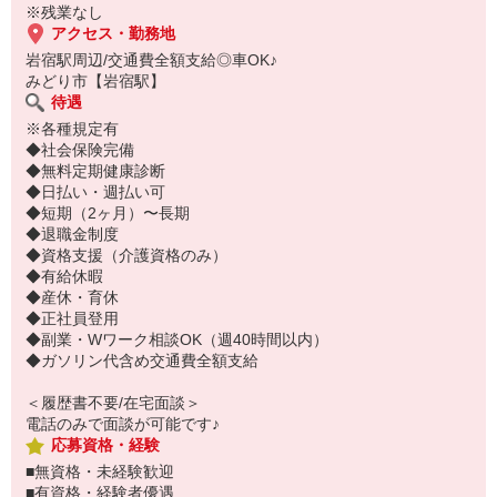
※残業なし
アクセス・勤務地
岩宿駅周辺/交通費全額支給◎車OK♪
みどり市【岩宿駅】
待遇
※各種規定有
◆社会保険完備
◆無料定期健康診断
◆日払い・週払い可
◆短期（2ヶ月）〜長期
◆退職金制度
◆資格支援（介護資格のみ）
◆有給休暇
◆産休・育休
◆正社員登用
◆副業・Wワーク相談OK（週40時間以内）
◆ガソリン代含め交通費全額支給
＜履歴書不要/在宅面談＞
電話のみで面談が可能です♪
応募資格・経験
■無資格・未経験歓迎
■有資格・経験者優遇