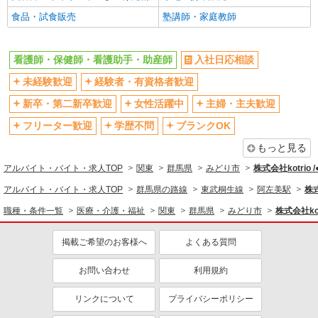
駅直結・駅チカ
車通勤OK
食品・試食販売
塾講師・家庭教師
バイク通勤OK
自転車通勤OK
残業少なめ（月20h未満）
交通費支給
看護師・保健師・看護助手・助産師
入社日応相談
社会保険あり
産休・育休取得実績あり
未経験歓迎
経験者・有資格者歓迎
退職金・財形貯蓄制度あり
各種手当（家族・役職・インセン
新卒・第二新卒歓迎
女性活躍中
主婦・主夫歓迎
ティブなど）あり
フリーター歓迎
学歴不問
ブランクOK
制服貸与
研修制度あり
もっと見る
資格取得支援制度あり
アルバイト・バイト・求人TOP
関東
群馬県
みどり市
株式会社kotrio 
同じ職種から求人を探す
アルバイト・バイト・求人TOP
群馬県の路線
東武桐生線
阿左美駅
株式
医療・介護・福祉
職種・条件一覧
医療・介護・福祉
関東
群馬県
みどり市
株式会社kot
看護師・保健師・看護助手・助産師
掲載ご希望のお客様へ
よくある質問
同じ特徴から求人を探す
未経験歓迎
ミドル（40代～）活躍中
お問い合わせ
利用規約
ボーナス・賞与あり
車通勤OK
リンクについて
プライバシーポリシー
交通費支給
社会保険あり