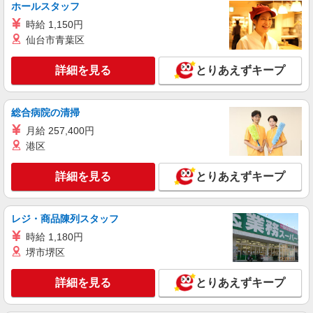
ホールスタッフ
アルバイト
パート
時給 1,150円
ジョリーパスタ 草加市立病院前店
仙台市青葉区
キッチン（フード）スタッフ
時給1200円 ※22:00以降は時給1500円 ※高校
詳細を見る
とりあえずキープ
生時給1160円 ※労働組合費あり（基本時給×月間
時間数×1.8％） ■土日・祝手当 土日・祝は時給＋
埼玉県草加市草加三丁目5番6号
50円
総合病院の清掃
詳細を見る
キープ
月給 257,400円
港区
アルバイト
パート
株式会社HITOWA フードサービスカンパニー
詳細を見る
とりあえずキープ
福祉施設での調理員【アルバイト・パート】
時給1,300円以上 ※経験によりスタート時給は
レジ・商品陳列スタッフ
変動します。 ※AP評価制度：あり 年1回の評価
により時給を見直します。 ※アルバイト賞与（寸
ALSOKケアホーム草加谷塚 （埼玉県草加市谷
時給 1,180円
志）：あり 年2回。勤続年数により金額UP。
塚町1943-1）
堺市堺区
詳細を見る
キープ
詳細を見る
とりあえずキープ
アルバイト
パート