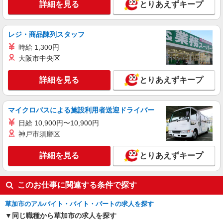
時給1200円〜
詳細を見る
とりあえずキープ
埼玉県草加市遊馬町２－１島忠ホームズ草加舎
人１Ｆ
レジ・商品陳列スタッフ
詳細を見る
キープ
時給 1,300円
大阪市中央区
アルバイト
パート
ファミリー食堂 山田うどん食堂 原町店（店舗番号017）
詳細を見る
とりあえずキープ
うどん食堂のホールスタッフ
5:15〜9:00／時給1200円 9:00〜21:30／時給
マイクロバスによる施設利用者送迎ドライバー
1150円 高校生／時給1150円 日・祝日は時給50円
アップ！（9時〜22時）
日給 10,900円〜10,900円
ファミリー食堂 山田うどん食堂 原町店
（埼玉県草加市原町2-9-33）
神戸市須磨区
詳細を見る
キープ
詳細を見る
とりあえずキープ
このお仕事に関連する条件で探す
草加市のアルバイト・バイト・パートの求人を探す
同じ職種から草加市の求人を探す