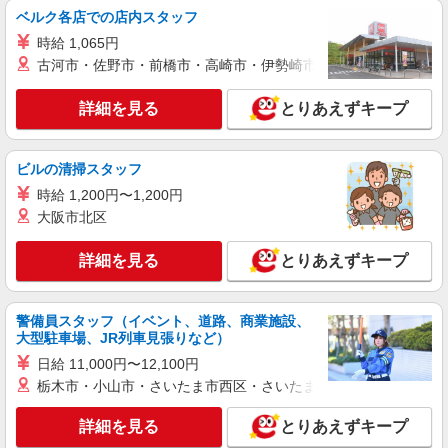
ベルク各店での店内スタッフ
すき家 草加松江店
すき家の店舗スタッフ（接客・調理・清掃な
時給 1,065円
ど）
古河市・佐野市・前橋市・高崎市・伊勢崎市・太田市・館林市・
時給1,500円
詳細を見る
とりあえずキープ
埼玉県草加市松江3-7-5
詳細を見る
キープ
ビルの清掃スタッフ
時給 1,200円〜1,200円
アルバイト
パート
大阪市北区
株式会社HITOWA フードサービスカンパニー
福祉施設での調理補助【アルバイト・パート】
詳細を見る
とりあえずキープ
時給1,200円以上 ※経験によりスタート時給は
変動します。 ※AP評価制度：あり 年1回の評価
により時給を見直します。 ※アルバイト賞与（寸
ALSOKケアホーム草加谷塚 （埼玉県草加市谷
警備員スタッフ（イベント、道路、商業施設、
志）：あり 年2回。勤続年数により金額UP。
塚町1943-1）
大型駐車場、JR列車見張りなど）
日給 11,000円〜12,100円
詳細を見る
キープ
栃木市・小山市・さいたま市西区・さいたま市岩槻区・久喜市・
アルバイト
パート
詳細を見る
とりあえずキープ
ピザハット 草加店