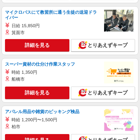
ピザの宅配／デリバリー・配達
マイクロバスにて教習所に通う生徒の送迎ドラ
時給1,222円以上 平日 時給1,222円以上 研修
イバー
期間30hは時給1150円
日給 15,850円
埼玉県草加市神明2-3-5 リレントクイーン草
加102
箕面市
詳細を見る
詳細を見る
とりあえずキープ
キープ
アルバイト
パート
スーパー資材の仕分け作業スタッフ
すき家 草加八幡店
時給 1,350円
すき家の店舗スタッフ（接客・調理・清掃な
ど）
船橋市
時給1,500円
詳細を見る
とりあえずキープ
埼玉県草加市八幡町26-1
詳細を見る
キープ
アパレル用品や雑貨のピッキング検品
時給 1,200円〜1,500円
正社員
柏市
株式会社HITOWA フードサービスカンパニー
福祉施設での調理師【正社員】