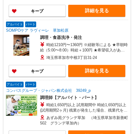
詳細を見る
キープ
アルバイト
パート
SOMPOケア ラヴィーレ 草加松原
調理・食器洗浄・発注
時給1210円〜1360円 ※経験等による ★早朝時
給（5:00〜8:00）時給＋100円 ★希望収入があり
ましたら、ご相談いただければ希望条件に合うか
埼玉県草加市中根3丁目31-24
の確認もいたします。 ★時間外手当別途支給 ★上
記金額は働きがい向上手当を含みます。 ★働きが
詳細を見る
キープ
い向上手当※26年6月改定（地域により異なる）
社会保険加入者は更に＋50円
アルバイト
パート
コンパスグループ・ジャパン株式会社 39249_p
調理師【アルバイト・パート】
時給1,650円以上 試用期間中 時給1,650円以上
(試用期間2ヶ月) 残業が発生した場合、残業代を1
分単位で別途支給します。
あずみ苑グランデ草加 （埼玉県草加市新善町
502 グランデ草加内）