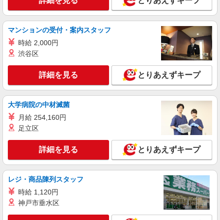
詳細を見る
とりあえずキープ
月給23万1,000円〜26万円 ※給与は経験や前職
給与に応じて決定します。 賞与年2回
ALSOKケアホーム草加谷塚 （埼玉県草加市谷
マンションの受付・案内スタッフ
塚町1943-1）
時給 2,000円
渋谷区
詳細を見る
キープ
詳細を見る
とりあえずキープ
アルバイト
パート
すき家 草加八幡店
すき家の店舗スタッフ（接客・調理・清掃な
大学病院の中材滅菌
ど）
月給 254,160円
時給1,200円 ※22:00〜翌5:00：時給1,500円 ※
足立区
高校生時給1,150円 ※早朝手当（5:00〜9:00）時給
＋150円
埼玉県草加市八幡町26-1
詳細を見る
とりあえずキープ
詳細を見る
キープ
レジ・商品陳列スタッフ
アルバイト
パート
時給 1,120円
丸亀製麺島忠ホームズ草加舎人店
神戸市垂水区
キッチン・ホールスタッフ