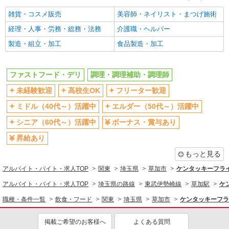
扶養内勤務OK
交通費支給
雑貨・コスメ販売
美容師・ネイリスト・まつげ施術
社会保険あり
まかない・食事補助
経理・人事・労務・総務・法務
介護職・ヘルパー
社員登用あり
製造・組立・加工
食品製造・加工
同じ職種から求人を探す
飲食・フード
ファストフード・デリ
調理・調理補助・調理師
ファストフード・デリ
調理・調理補助・調理師
未経験歓迎
高校生OK
フリーター歓迎
同じ特徴から求人を探す
ミドル（40代～）活躍中
エルダー（50代～）活躍中
未経験歓迎
高校生OK
シニア（60代～）活躍中
ボーナス・賞与あり
ミドル（40代～）活躍中
ボーナス・賞与あり
昇給あり
週1日勤務OK
週2～3日勤務OK
もっと見る
短時間勤務（1日4h以内）OK
上場企業・上場企業のグループ会
アルバイト・バイト・求人TOP
関東
埼玉県
草加市
ケンタッキーフラ
社
アルバイト・バイト・求人TOP
埼玉県の路線
東武伊勢崎線
草加駅
ケ
扶養内勤務OK
交通費支給
職種・条件一覧
飲食・フード
関東
埼玉県
草加市
ケンタッキーフラ
社会保険あり
まかない・食事補助
社員登用あり
掲載ご希望のお客様へ
よくある質問