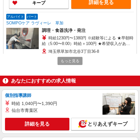
詳細を見る
キープ
アルバイト
パート
SOMPOケア ラヴィーレ 草加
調理・食器洗浄・発注
時給1230円〜1380円 ※経験等による ★早朝時
給（5:00〜8:00）時給＋100円 ★希望収入があり
ましたら、ご相談いただければ希望条件に合うか
埼玉県草加市北谷3丁目36-8
の確認もいたします。 ★時間外手当別途支給 ★上
記金額は働きがい向上手当を含みます。 ★働きが
もっと見る
詳細を見る
キープ
い向上手当※26年6月改定（地域により異なる）
社会保険加入者は更に＋50円
アルバイト
パート
あなたにおすすめの求人情報
株式会社HITOWA フードサービスカンパニー
福祉施設での調理補助【アルバイト・パート】
個別指導講師
時給1,200円以上 ※経験によりスタート時給は
時給 1,040円〜1,390円
変動します。 ※AP評価制度：あり 年1回の評価
仙台市青葉区
により時給を見直します。 ※アルバイト賞与（寸
ALSOKケアホーム草加谷塚 （埼玉県草加市谷
志）：あり 年2回。勤続年数により金額UP。
塚町1943-1）
詳細を見る
とりあえずキープ
詳細を見る
キープ