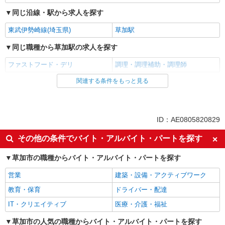
同じ沿線・駅から求人を探す
東武伊勢崎線(埼玉県)
草加駅
同じ職種から草加駅の求人を探す
ファストフード・デリ
調理・調理補助・調理師
関連する条件をもっと見る
同じ雇用形態から草加駅の求人を探す
アルバイト
パート
同じ特徴から草加駅の求人を探す
ID：AE0805820829
未経験歓迎
高校生OK
その他の条件でバイト・アルバイト・パートを探す
フリーター歓迎
ミドル（40代～）活躍中
草加市の職種からバイト・アルバイト・パートを探す
エルダー（50代～）活躍中
シニア（60代～）活躍中
営業
建築・設備・アクティブワーク
ボーナス・賞与あり
昇給あり
教育・保育
ドライバー・配達
週1日勤務OK
週2～3日勤務OK
IT・クリエイティブ
医療・介護・福祉
短時間勤務（1日4h以内）OK
上場企業・上場企業のグループ会
社
草加市の人気の職種からバイト・アルバイト・パートを探す