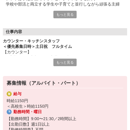
学校や部活と両立する学生や子育てと並行しながら頑張る主婦
（夫）など、
もっと見る
みんなから「働きやすい！」という声が上がっています♪
毎週希望を遠慮なくご相談ください！
＜ 未経験でも心配ナシ ＞
仕事内容
タブレットで動画や画像を見せながら丁寧に指導します！
カウンター・キッチンスタッフ
先輩によるレクチャーもあるので、
＜優先募集日時＞土日祝 フルタイム
久しぶりのお仕事のパートさんや初アルバイトの学生さんも安心
【カウンター】
です♪
■お客様からの注文伺い、商品の用意
もっと見る
■サンド・ポテトの調理
オトクな従業員割引があるのも必見！まずは気軽にご応募を☆
■定期的な店内チェック・清掃
カフェ感覚で楽しく働けます♪
募集情報（アルバイト・パート）
【キッチン】 ※対面や接客はなし！
■チキンの調理
給与
こだわりの詰まったKFCのチキンをつくるお仕事です。
時給1150円
ひとつひとつ丁寧に粉をまぶして揚げる作業をお任せします。
＜高校生＞時給1150円
カンタンな作業なので初めての方もスグに覚えられますし、
勤務時間・曜日
作業については丁寧に教えるから心配はいりません
【勤務時間】9:00〜21:30／2時間以上
【出勤日数】週1日以上
【勤務時間帯】不問