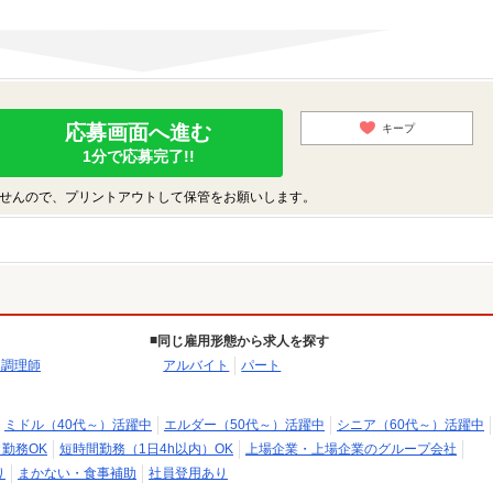
応募画面へ進む
キープ
1分で応募完了!!
せんので、プリントアウトして保管をお願いします。
同じ雇用形態から求人を探す
・調理師
アルバイト
パート
ミドル（40代～）活躍中
エルダー（50代～）活躍中
シニア（60代～）活躍中
日勤務OK
短時間勤務（1日4h以内）OK
上場企業・上場企業のグループ会社
り
まかない・食事補助
社員登用あり