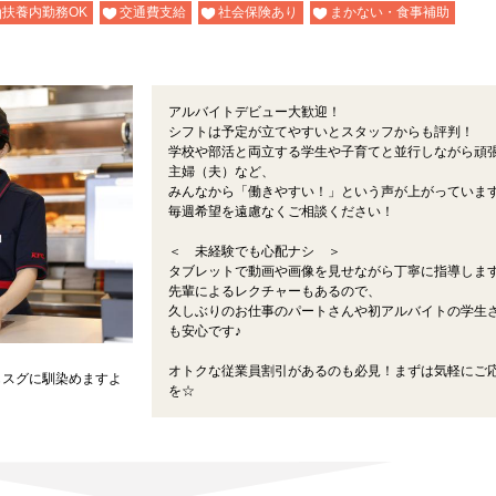
扶養内勤務OK
交通費支給
社会保険あり
まかない・食事補助
アルバイトデビュー大歓迎！
シフトは予定が立てやすいとスタッフからも評判！
学校や部活と両立する学生や子育てと並行しながら頑
主婦（夫）など、
みんなから「働きやすい！」という声が上がっています
毎週希望を遠慮なくご相談ください！
＜ 未経験でも心配ナシ ＞
タブレットで動画や画像を見せながら丁寧に指導しま
先輩によるレクチャーもあるので、
久しぶりのお仕事のパートさんや初アルバイトの学生
も安心です♪
オトクな従業員割引があるのも必見！まずは気軽にご
もスグに馴染めますよ
を☆