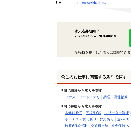
URL
https://www.kfc.co.jp/
求人応募期間 ：
2026/08/05 ～ 2026/08/19
※掲載を終了した求人は閲覧できま
このお仕事に関連する条件で探す
同じ職種から求人を探す
ファストフード・デリ
調理・調理補助
同じ特徴から求人を探す
未経験歓迎
高校生OK
フリーター歓迎
ボーナス・賞与あり
昇給あり
週2～3
扶養内勤務OK
交通費支給
社会保険あ