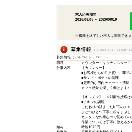
求人応募期間 ：
2026/08/05 ～ 2026/08/19
※掲載を終了した求人は閲覧できま
募集情報（アルバイト・パート）
職種
カウンター・キッチンスタッフ
仕事内容
【カウンター】
■お客様からの注文伺い、商品
■サンド・ポテトの調理
■定期的な店内チェック・清掃
カフェ感覚で楽しく働けます♪
【キッチン】 ※対面や接客は
■チキンの調理
こだわりの詰まったKFCのチ
ひとつひとつ丁寧に粉をまぶし
カンタンな作業なので初めての
作業については丁寧に教えるか
給与
時給1070円