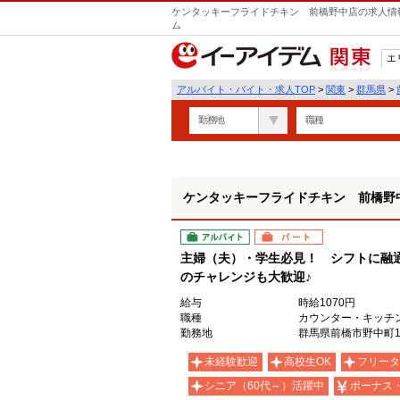
ケンタッキーフライドチキン 前橋野中店の求人情報
ム
エ
関東
アルバイト・バイト・求人TOP
>
関東
>
群馬県
>
勤務地
職種
ケンタッキーフライドチキン 前橋野
アルバイト
パート
主婦（夫）・学生必見！ シフトに融
のチャレンジも大歓迎♪
給与
時給1070円
職種
カウンター・キッチ
勤務地
群馬県前橋市野中町10
未経験歓迎
高校生OK
フリータ
シニア（60代～）活躍中
ボーナス