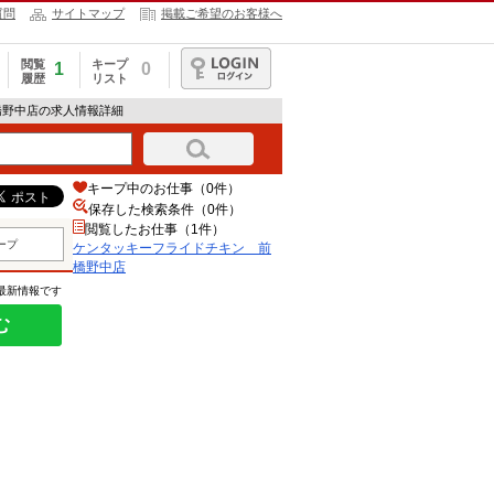
質問
サイトマップ
掲載ご希望のお客様へ
閲覧
キープ
1
0
履歴
リスト
ログイン
橋野中店の求人情報詳細
キープ中のお仕事（0件）
保存した検索条件（
0
件）
閲覧したお仕事（1件）
ープ
ケンタッキーフライドチキン 前
橋野中店
の最新情報です
む