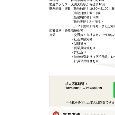
勤務地
群馬県前橋市野中町104-1
交通アクセス
天川大島駅から徒歩10分
勤務時間・曜日
【勤務時間】10:30〜21:00／
【出勤日数】週2日以上
【勤務時間帯】不問
【勤務期間】2ヶ月以上
【シフト提出】毎月（または毎
応募資格・経験
高校生可
待遇
・交通費：当社規定内で支給あ
・社会保険完備
・制服貸与
・従業員値引あり
・昇給あり
・特典値引あり（宿泊施設、レ
・社員登用制度あり
求人応募期間 ：
2026/08/05 ～ 2026/08/19
※掲載を終了した求人は閲覧できま