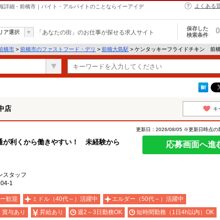
よくある
詳細 - 前橋市｜バイト・アルバイトのことならイーアイデ
保存した
0
リア選択
「あなたの街」のお仕事が探せる求人サイト
検索条件
前橋市
>
前橋市のファストフード・デリ
>
前橋大島駅
> ケンタッキーフライドチキン 前
中店
キ
更新日：2026/08/05 ※更新日時点
通が利くから働きやすい！ 未経験から
応募画面へ進
ンスタッフ
4-1
ー歓迎
ミドル（40代～）活躍中
エルダー（50代～）活躍中
・賞与あり
昇給あり
週2～3日勤務OK
短時間勤務（1日4h以内）OK