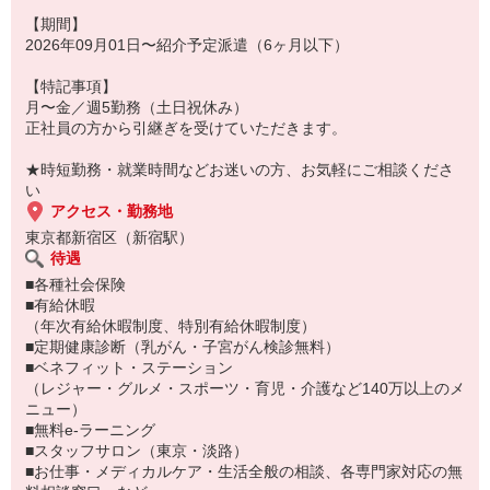
雇用形態／正社員
入社予定時期／1〜3ヵ月後
【期間】
給与形態／月給制
2026年09月01日〜紹介予定派遣（6ヶ月以下）
給与情報／4000000〜5000000
上記は、紹介時に明示される労働条件の内容と異なる場合がありま
【特記事項】
す。
月〜金／週5勤務（土日祝休み）
正社員の方から引継ぎを受けていただきます。
★時短勤務・就業時間などお迷いの方、お気軽にご相談くださ
い
アクセス・勤務地
東京都新宿区（新宿駅）
待遇
■各種社会保険
■有給休暇
（年次有給休暇制度、特別有給休暇制度）
■定期健康診断（乳がん・子宮がん検診無料）
■ベネフィット・ステーション
（レジャー・グルメ・スポーツ・育児・介護など140万以上のメ
ニュー）
■無料e-ラーニング
■スタッフサロン（東京・淡路）
■お仕事・メディカルケア・生活全般の相談、各専門家対応の無