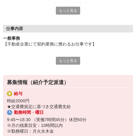
≪正社員や契約社員が目指せる紹介予定派遣！≫
もっと見る
紹介予定派遣制度とは、
正社員や契約社員などの直接雇用を前提に、
一定期間を派遣社員として働く制度。
仕事内容
派遣社員として、職場での勤務を実際に
一般事務
経験していただくので、入社後のミスマッチを
【不動産企業にて契約業務に携わるお仕事です】
防げるのも、大きなメリットです！
・売買契約に関する書類作成
大手企業や未経験OKなど様々お仕事をご用意！
もっと見る
・各役所へ書類取得
あなたに合った働き方やキャリアを実現しましょう。
・司法書士とのやり取り、決済の日程調整
・精算書及び領収書の発行
・販売図面の作成
募集情報（紹介予定派遣）
・販売物件の情報をシミュレーションソフトへの入力
給与
＜おすすめポイント＞
時給2000円
◎残業ほぼなし♪
★交通費規定に基づき交通費支給
◎紹介予定派遣のお仕事です！
勤務時間・曜日
（お仕事番号：600117206001）
9:45〜18:30 （実働7時間45分）休憩60分
※月の残業目安：10時間以内
■採用後■
※勤務曜日：月火水木金