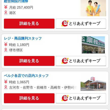
詳細を見る
総合病院の清掃
キープ
月給 257,400円
正社員
職業紹介
港区
ニッセイ・ビジネス・サービス株式会社
総合保険代理店・業務管理課の一般事務
詳細を見る
とりあえずキープ
月給：257,000円 〜284,000円 予定年収：
3,850,000円 〜 4,260,000円 （賃金内訳） 基本
給 ：232,000円 〜 259,000円 職位手当：10,000
レジ・商品陳列スタッフ
東京都新宿区西新宿２－４－１ 新宿ＮＳビル
円 ライフプラン手当：10,000円 リモートワーク手
７階 本社オフィス 就業場所の変更範囲｜転居を
時給 1,180円
当： 5,000円 賃金締日・支給日：月末締め／当月
伴わない通勤範囲内のオフィス
堺市堺区
25日支給（一部手当は翌月支給） 昇給：あり（年
詳細を見る
キープ
1回） 賞与：あり（年2回）前年度実績3.2か月分
詳細を見る
とりあえずキープ
アルバイト
パート
職業紹介
株式会社フルキャスト東京支社/EA0401G-AS
ベルク各店での店内スタッフ
仕分け・シール貼りなどの簡単軽作業
時給 1,065円
時給1600円〜1800円（22:00〜翌5:00の深夜手
当で時給UP） ※給与幅は経験・能力による
古河市・佐野市・前橋市・高崎市・伊勢崎市・太田市・館林市・
東京都新宿区
詳細を見る
とりあえずキープ
詳細を見る
キープ