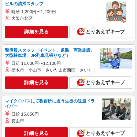
ビルの清掃スタッフ
アルバイト
パート
職業紹介
時給 1,200円〜1,200円
株式会社フルキャスト東京支社/EA0401G-AAK
大阪市北区
カンタン軽作業スタッフ（仕分け・シール貼り
など）
詳細を見る
とりあえずキープ
時給1600円〜1800円（22:00〜翌5:00の深夜手
当で時給UP） ※給与幅は経験・能力による
東京都新宿区
警備員スタッフ（イベント、道路、商業施設、
大型駐車場、JR列車見張りなど）
詳細を見る
キープ
日給 11,000円〜12,100円
栃木市・小山市・さいたま市西区・さいたま市岩槻区・久喜市・
アルバイト
パート
職業紹介
株式会社フルキャスト東京支社/EA0401G-AAE
詳細を見る
とりあえずキープ
未経験OK♪カンタン事務ワーク
時給1600円〜1800円（22:00〜翌5:00の深夜手
当で時給UP） ※給与幅は経験・能力による
マイクロバスにて教習所に通う生徒の送迎ドラ
イバー
東京都新宿区
日給 15,850円
箕面市
詳細を見る
キープ
詳細を見る
とりあえずキープ
アルバイト
パート
職業紹介