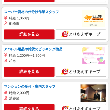
株式会社フルキャスト東京支社/EA0401G-AA
仕分け シール貼り 倉庫内軽作業 オフィスワー
スーパー資材の仕分け作業スタッフ
ク イベントスタッフ等
時給 1,350円
時給1600円〜1800円（22:00〜翌5:00の深夜手
船橋市
当で時給UP） ※給与幅は経験・能力による
東京都新宿区
詳細を見る
とりあえずキープ
詳細を見る
キープ
アパレル用品や雑貨のピッキング検品
アルバイト
パート
職業紹介
時給 1,200円〜1,500円
株式会社フルキャスト東京支社/EA0401G-AM
柏市
＼大人気♪／オフィスワーク！！その他イメベ
ントスタッフ、仕分け等もあります！
詳細を見る
とりあえずキープ
時給1600円〜1800円（22:00〜翌5:00の深夜手
当で時給UP） ※給与幅は経験・能力による
東京都新宿区
マンションの受付・案内スタッフ
時給 2,000円
詳細を見る
キープ
渋谷区
NEW
紹介予定派遣
詳細を見る
とりあえずキープ