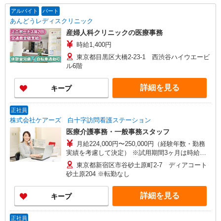
アルバイト
パート
あんどうレディスクリニック
産婦人科クリニックの医療事務
時給1,400円
東京都目黒区大橋2-23-1 西渋谷ハイウエービ
ル6階
詳細を見る
キープ
正社員
株式会社ケアーズ 白十字訪問看護ステーション
医療介護事務・一般事務スタッフ
月給224,000円〜250,000円（経験年数・勤務
実績を考慮して決定） ※試用期間3ヶ月は時給
1,300円 ※固定残業代10時間16,900円含む。 10
東京都新宿区市谷砂土原町2-7 ディアコート
時間を超える場合は割増賃金として全額支給しま
砂土原204 ※転勤なし
す。
詳細を見る
キープ
正社員