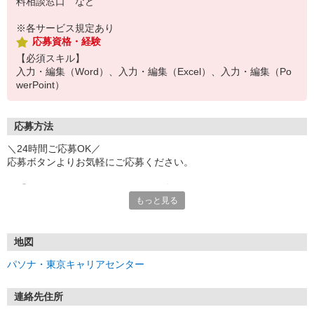
料相談窓口 など
※各サービス規定あり
応募資格・経験
【必須スキル】
入力・編集（Word）、入力・編集（Excel）、入力・編集（Po
werPoint）
応募方法
＼24時間ご応募OK／
応募ボタンよりお気軽にご応募ください。
※「@pasona.co.jp」のドメイン解除をお願いいたします。
もっと見る
※メールが届かない場合、迷惑メールフォルダもご確認ください。
【お仕事開始までの流れ】
▼イーアイデムから応募
地図
▼ご案内可能な方に弊社からマイページ作成（プロフィール入力）
パソナ・東京キャリアセンター
のご連絡
▼面談 ※WEB、来社を選択可能です
▼お仕事紹介
連絡先住所
▼お仕事開始