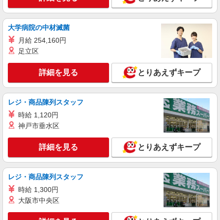
株式会社パソナ・東京キャリアセンター/KT6001171966
一般事務
時給2000円 ★交通費規定に基づき交通費支給
大学病院の中材滅菌
東京都新宿区（新宿駅）
月給 254,160円
足立区
詳細を見る
キープ
詳細を見る
とりあえずキープ
NEW
派遣社員
株式会社パソナ・東京キャリアセンター/KT600117058303
レジ・商品陳列スタッフ
一般事務
時給 1,120円
月給258200円 ★交通費規定に基づき交通費支
神戸市垂水区
給
東京都新宿区（東京メトロ丸ノ内線新宿御苑前
詳細を見る
とりあえずキープ
駅）
詳細を見る
キープ
レジ・商品陳列スタッフ
NEW
時給 1,300円
派遣社員
大阪市中央区
株式会社パソナ・東京キャリアセンター/KT600117747901
一般事務