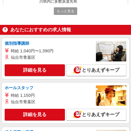
川県内に多数派遣先有
もっと見る
詳細を見る
キープ
派遣社員
あなたにおすすめの求人情報
LAPI-Staff株式会社 本社/軽作業窓口
一般事務
個別指導講師
時給1,900円 研修期間2ヵ月／時給1,700円
時給 1,040円〜1,390円
東京都新宿区 ★上記以外にも東京都内・神奈
仙台市青葉区
川県内に多数派遣先有
詳細を見る
とりあえずキープ
詳細を見る
キープ
派遣社員
ホールスタッフ
LAPI-Staff株式会社 本社/軽作業窓口
時給 1,150円
一般事務
仙台市青葉区
時給1,900円 研修期間2ヵ月／時給1,700円
東京都新宿区 ★上記以外にも東京都内・神奈
詳細を見る
とりあえずキープ
川県内に多数派遣先有