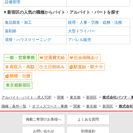
設備管理
新宿区の人気の職種からバイト・アルバイト・パートを探す
食品製造・加工
経理・人事・労務・総務・法務
薬剤師
大型ドライバー
清掃・ハウスクリーニング
アパレル販売
一般・営業事務
交通費支給
社会保険あり
高収入・高額
土日祝休み
駅直結・駅チカ
禁煙・分煙
東京都新宿区
アルバイト・バイト・求人TOP
関東
東京都
新宿区
株式会社パソナ・東京
職種・条件一覧
オフィスワーク・事務
関東
東京都
新宿区
株式会社
掲載ご希望のお客様へ
よくある質問
お問い合わせ
利用規約