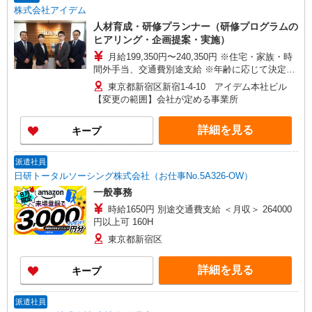
株式会社アイデム
人材育成・研修プランナー（研修プログラムの
ヒアリング・企画提案・実施）
月給199,350円〜240,350円 ※住宅・家族・時
間外手当、交通費別途支給 ※年齢に応じて決定い
たします
東京都新宿区新宿1-4-10 アイデム本社ビル
【変更の範囲】会社が定める事業所
詳細を見る
キープ
派遣社員
日研トータルソーシング株式会社（お仕事No.5A326-OW）
一般事務
時給1650円 別途交通費支給 ＜月収＞ 264000
円以上可 160H
東京都新宿区
詳細を見る
キープ
派遣社員