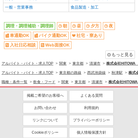
一般・営業事務
食品製造・加工
エルダー（50代～）活躍中
シニア（60代～）活躍中
ボーナス・賞与あり
昇給あり
調理・調理補助・調理師
朝
昼
夕方
夜
時間固定シフト制
時間や曜日が選べる・シフト自由
車通勤OK
バイク通勤OK
社宅・寮あり
禁煙・分煙
交通費支給
社会保険あり
家賃補助・住宅手当有
入社日応相談
Web面接OK
まかない・食事補助
産休・育休取得実績あり
もっと見る
退職金・財形貯蓄制度あり
各種手当（家族・役職・インセン
アルバイト・バイト・求人TOP
関東
東京都
清瀬市
株式会社HITOW
ティブなど）あり
アルバイト・バイト・求人TOP
東京都の路線
西武池袋線
秋津駅
株式
社割・特典あり
制服貸与
職種・条件一覧
飲食・フード
関東
東京都
清瀬市
株式会社HITO
研修制度あり
社員登用あり
掲載ご希望のお客様へ
よくある質問
同じ職種から求人を探す
飲食・フード
お問い合わせ
利用規約
調理・調理補助・調理師
リンクについて
プライバシーポリシー
同じ特徴から求人を探す
Cookieポリシー
個人情報保護方針
車通勤OK
社宅・寮あり