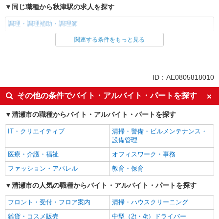
同じ職種から秋津駅の求人を探す
調理・調理補助・調理師
関連する条件をもっと見る
同じ雇用形態から秋津駅の求人を探す
正社員
同じ特徴から秋津駅の求人を探す
ID：AE0805818010
朝
昼
その他の条件でバイト・アルバイト・パートを探す
夕方
夜
清瀬市の職種からバイト・アルバイト・パートを探す
車通勤OK
バイク通勤OK
IT・クリエイティブ
清掃・警備・ビルメンテナンス・
社宅・寮あり
入社日応相談
設備管理
Web面接OK
友達と応募OK
医療・介護・福祉
オフィスワーク・事務
職場見学OKまたは説明会あり
未経験歓迎
ファッション・アパレル
教育・保育
経験者・有資格者歓迎
新卒・第二新卒歓迎
清瀬市の人気の職種からバイト・アルバイト・パートを探す
女性活躍中
主婦・主夫歓迎
フロント・受付・フロア案内
清掃・ハウスクリーニング
フリーター歓迎
学歴不問
雑貨・コスメ販売
中型（2t・4t）ドライバー
ブランクOK
ミドル（40代～）活躍中