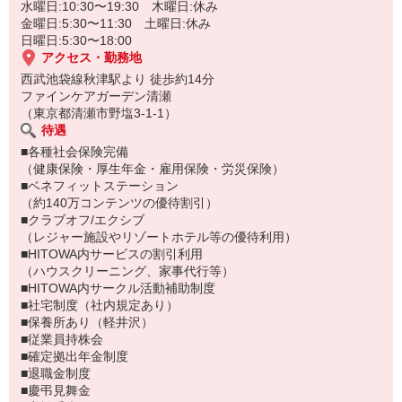
水曜日:10:30〜19:30 木曜日:休み
金曜日:5:30〜11:30 土曜日:休み
日曜日:5:30〜18:00
アクセス・勤務地
西武池袋線秋津駅より 徒歩約14分
ファインケアガーデン清瀬
（東京都清瀬市野塩3-1-1）
待遇
■各種社会保険完備
（健康保険・厚生年金・雇用保険・労災保険）
■ベネフィットステーション
（約140万コンテンツの優待割引）
■クラブオフ/エクシブ
（レジャー施設やリゾートホテル等の優待利用）
■HITOWA内サービスの割引利用
（ハウスクリーニング、家事代行等）
■HITOWA内サークル活動補助制度
■社宅制度（社内規定あり）
■保養所あり（軽井沢）
■従業員持株会
■確定拠出年金制度
■退職金制度
■慶弔見舞金