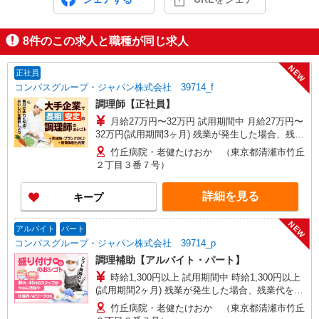
8
件のこの求人と職種が同じ求人
NEW
正社員
コンパスグループ・ジャパン株式会社 39714_f
調理師【正社員】
月給27万円〜32万円 試用期間中 月給27万円〜
32万円(試用期間3ヶ月) 残業が発生した場合、残業
代を1分単位で別途支給します。 ※給与は経験や
竹丘病院・老健たけおか （東京都清瀬市竹丘
前職給与に応じて決定します。
２丁目３番７号）
詳細を見る
キープ
NEW
アルバイト
パート
コンパスグループ・ジャパン株式会社 39714_p
調理補助【アルバイト・パート】
時給1,300円以上 試用期間中 時給1,300円以上
(試用期間2ヶ月) 残業が発生した場合、残業代を1
分単位で別途支給します。
竹丘病院・老健たけおか （東京都清瀬市竹丘