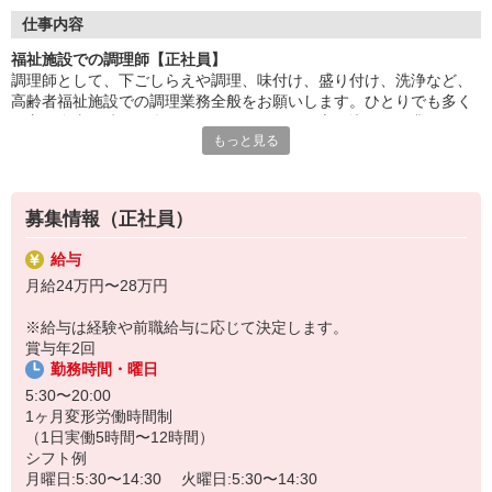
調理に集中できる環境で、仕込み・調理・盛付けなどの業務に専
仕事内容
念。
福祉施設での調理師【正社員】
チームで協力しながら、安心・安全な食事を提供します。
調理師として、下ごしらえや調理、味付け、盛り付け、洗浄など、
高齢者福祉施設での調理業務全般をお願いします。ひとりでも多く
「美味しかった」「ありがとう」の言葉が、何よりの喜び。
の方に食事の時間を楽しんでいただけるよう心を込めて作業するか
食を通じて人の心に寄り添える、やりがいのある仕事です。
もっと見る
らこそ、利用者さまの笑顔を見られたときには達成感を感じられま
す。食を通して健康を支えられるのもやりがいです。
HITOWAのフードサービスカンパニーは、全国300以上の施設で
給食運営を行う業界大手。
社員の成長を支える研修制度も整っており、長期的なキャリア形
募集情報（正社員）
成が可能です。
給与
月給24万円〜28万円
※給与は経験や前職給与に応じて決定します。
賞与年2回
勤務時間・曜日
5:30〜20:00
1ヶ月変形労働時間制
（1日実働5時間〜12時間）
シフト例
月曜日:5:30〜14:30 火曜日:5:30〜14:30