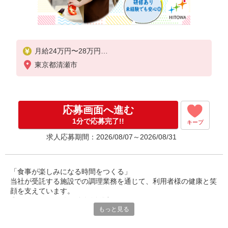
月給24万円〜28万円
東京都清瀬市
※給与は経験や前職給与に応じて決定します。
賞与年2回
応募画面へ進む
1分で応募完了!!
キープ
求人応募期間：2026/08/07～2026/08/31
「食事が楽しみになる時間をつくる」
当社が受託する施設での調理業務を通じて、利用者様の健康と笑
顔を支えています。
◎30〜50代の男女が多数活躍中。
もっと見る
調理師としての経験を活かし、安定した環境で長く働ける職場で
す。