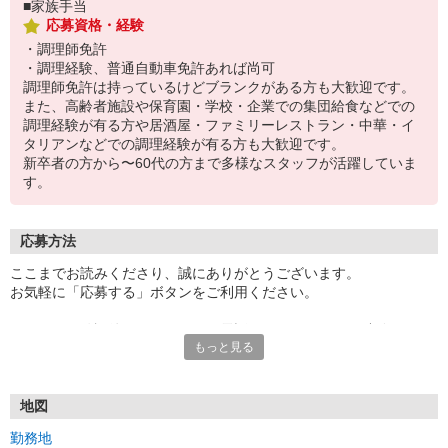
■家族手当
応募資格・経験
・調理師免許
・調理経験、普通自動車免許あれば尚可
調理師免許は持っているけどブランクがある方も大歓迎です。
また、高齢者施設や保育園・学校・企業での集団給食などでの
調理経験が有る方や居酒屋・ファミリーレストラン・中華・イ
タリアンなどでの調理経験が有る方も大歓迎です。
新卒者の方から〜60代の方まで多様なスタッフが活躍していま
す。
応募方法
ここまでお読みくださり、誠にありがとうございます。
お気軽に「応募する」ボタンをご利用ください。
エントリー確認後、こちらよりお電話またはSMSにてご連絡をさせ
もっと見る
ていただきます。
★WEBエントリーは24時間いつでも受付できます。
お電話の際は「イーアイデムを見た」と伝えるとスムーズです。
地図
面接時には履歴書（写真貼付）をご持参ください。
勤務地