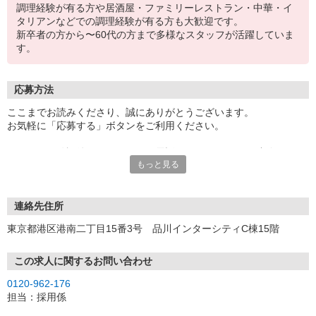
調理経験が有る方や居酒屋・ファミリーレストラン・中華・イ
タリアンなどでの調理経験が有る方も大歓迎です。
新卒者の方から〜60代の方まで多様なスタッフが活躍していま
す。
応募方法
ここまでお読みくださり、誠にありがとうございます。
お気軽に「応募する」ボタンをご利用ください。
エントリー確認後、こちらよりお電話またはSMSにてご連絡をさせ
もっと見る
ていただきます。
★WEBエントリーは24時間いつでも受付できます。
お電話の際は「イーアイデムを見た」と伝えるとスムーズです。
連絡先住所
面接時には履歴書（写真貼付）をご持参ください。
東京都港区港南二丁目15番3号 品川インターシティC棟15階
この求人に関するお問い合わせ
0120-962-176
担当：採用係