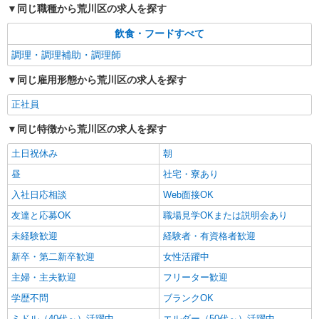
同じ職種から荒川区の求人を探す
詳細を見る
キープ
飲食・フードすべて
調理・調理補助・調理師
同じ雇用形態から荒川区の求人を探す
正社員
同じ特徴から荒川区の求人を探す
土日祝休み
朝
昼
社宅・寮あり
入社日応相談
Web面接OK
友達と応募OK
職場見学OKまたは説明会あり
未経験歓迎
経験者・有資格者歓迎
新卒・第二新卒歓迎
女性活躍中
主婦・主夫歓迎
フリーター歓迎
学歴不問
ブランクOK
ミドル（40代～）活躍中
エルダー（50代～）活躍中