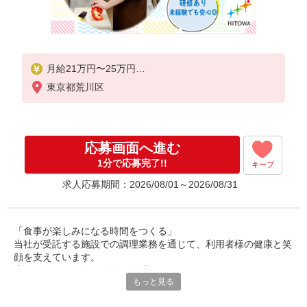
月給21万円〜25万円
東京都荒川区
※給与は経験や前職給与に応じて決定します。
賞与年2回
応募画面へ進む
1分で応募完了!!
キープ
求人応募期間：2026/08/01～2026/08/31
「食事が楽しみになる時間をつくる」
当社が受託する施設での調理業務を通じて、利用者様の健康と笑
顔を支えています。
◎30〜50代の男女が多数活躍中。
もっと見る
調理師としての経験を活かし、安定した環境で長く働ける職場で
す。