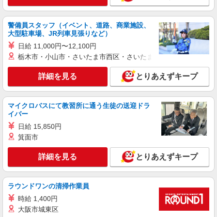
契約社員
イフスコヘルスケア株式会社
栄養士または調理師／保育園
警備員スタッフ（イベント、道路、商業施設、
大型駐車場、JR列車見張りなど）
月給210,000円〜250,000円 ※経験・能力に
よる
日給 11,000円〜12,100円
荒川区立南千住七丁目保育園 （東京都荒川区
栃木市・小山市・さいたま市西区・さいたま市岩槻区・久喜市・
南千住）
詳細を見る
とりあえずキープ
詳細を見る
キープ
マイクロバスにて教習所に通う生徒の送迎ドラ
パート
イバー
一冨士フードサービス株式会社 関東支社
日給 15,850円
調理・調理補助／施設での調理・盛付・他
箕面市
時給1226円〜1320円（勤務時間によって変
動） ※経験者優遇・資格手当あり
詳細を見る
とりあえずキープ
東京都荒川区町屋7-10-6 特養 さくら館
詳細を見る
キープ
ラウンドワンの清掃作業員
時給 1,400円
アルバイト
パート
大阪市城東区
株式会社清島食品