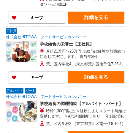
タワー三河島1F
詳細を見る
キープ
正社員
株式会社HITOWA フードサービスカンパニー
学校給食の栄養士【正社員】
月給21万円〜25万円 ※給与は経験や前職給与
に応じて決定します。 賞与年2回
荒川区内学校4 （東京都荒川区南千住7-25-1）
詳細を見る
キープ
アルバイト
パート
株式会社HITOWA フードサービスカンパニー
学校給食の調理補助【アルバイト・パート】
時給1,300円以上 ※経験によりスタート時給は
変動します。 ※AP評価制度：あり 年1回の評価
により時給を見直します。 ※アルバイト賞与（寸
荒川区内学校2 （東京都荒川区南千住8-10-1）
志）：あり 年2回。勤続年数により金額UP。