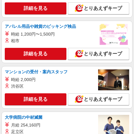
介護施設の調理補助
詳細を見る
とりあえずキープ
時給1,300円
東京都荒川区荒川7丁目2-3 ファミリー・ホ
スピス荒川ハウス（清島食品）
アパレル用品や雑貨のピッキング検品
時給 1,200円〜1,500円
詳細を見る
キープ
柏市
契約社員
詳細を見る
とりあえずキープ
三河島ケアセンターそよ風：RO33075
調理スタッフ
マンションの受付・案内スタッフ
【月給】240,000円〜260,000円 ▼下記別途支
給 通勤手当 年末年始手当：380円/時 寸志あり：
時給 2,000円
年2回（6月・12月） ※業績による 特別報酬：平
東京都荒川区荒川5-3-3
渋谷区
均26.7万円（最高額95.8万円） ※2025年6月支給
実績
詳細を見る
詳細を見る
とりあえずキープ
キープ
正社員
大学病院の中材滅菌
三河島ケアセンターそよ風：RO35070
月給 254,160円
調理スタッフ
足立区
【月給】240,000円〜260,000円 ▼給与詳細 資