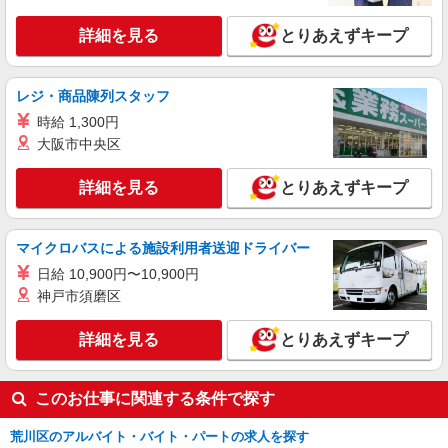
格手当：0円〜15,000円 住宅手当：規定あり 地域
手当：0〜15,000円 精勤手当：8,000円 調整手当：
詳細を見る
とりあえずキープ
東京都荒川区荒川5-3-3
0〜150,000円 ※経験による ▼下記別途支給 通勤
手当 年末年始手当：380円/時 賞与年2回（6月・
詳細を見る
キープ
12月） 昇給年1回（4月） 特別報酬：平均26.7万
レジ・商品陳列スタッフ
円（最高額95.8万円） ※2025年6月支給実績
時給 1,300円
パート
大阪市中央区
三河島ケアセンターそよ風：RO17403
調理スタッフ
詳細を見る
とりあえずキープ
【時給】1,300円〜1,400円 ▼下記別途支給 通
勤手当 年末年始手当：380円/時 寸志あり：年2回
（6月・12月） ※業績による
東京都荒川区荒川5-3-3
マイクロバスによる施設利用者送迎ドライバー
日給 10,900円〜10,900円
詳細を見る
キープ
神戸市須磨区
契約社員
詳細を見る
とりあえずキープ
株式会社東洋食品/荒川区
学校給食の調理員
このお仕事に関連する条件で探す
月給207,000円〜 試用期間：3か月 ※給与変動
なし
荒川区のアルバイト・バイト・パートの求人を探す
東京都荒川区の小学校 （東京都荒川区）