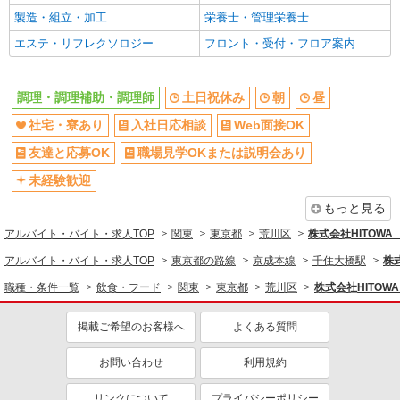
シニア（60代～）活躍中
ボーナス・賞与あり
製造・組立・加工
栄養士・管理栄養士
昇給あり
時間固定シフト制
エステ・リフレクソロジー
フロント・受付・フロア案内
時間や曜日が選べる・シフト自由
禁煙・分煙
交通費支給
社会保険あり
調理・調理補助・調理師
土日祝休み
朝
昼
家賃補助・住宅手当有
まかない・食事補助
社宅・寮あり
入社日応相談
Web面接OK
産休・育休取得実績あり
退職金・財形貯蓄制度あり
友達と応募OK
職場見学OKまたは説明会あり
各種手当（家族・役職・インセン
社割・特典あり
ティブなど）あり
未経験歓迎
制服貸与
研修制度あり
もっと見る
社員登用あり
アルバイト・バイト・求人TOP
関東
東京都
荒川区
株式会社HITOW
同じ職種から求人を探す
アルバイト・バイト・求人TOP
東京都の路線
京成本線
千住大橋駅
株
職種・条件一覧
飲食・フード
関東
東京都
荒川区
株式会社HITO
飲食・フード
調理・調理補助・調理師
掲載ご希望のお客様へ
よくある質問
同じ特徴から求人を探す
お問い合わせ
利用規約
土日祝休み
社宅・寮あり
リンクについて
プライバシーポリシー