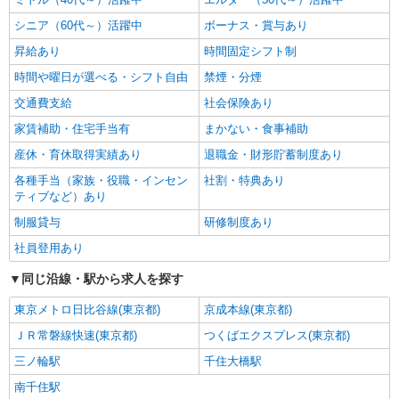
シニア（60代～）活躍中
ボーナス・賞与あり
昇給あり
時間固定シフト制
時間や曜日が選べる・シフト自由
禁煙・分煙
交通費支給
社会保険あり
家賃補助・住宅手当有
まかない・食事補助
産休・育休取得実績あり
退職金・財形貯蓄制度あり
各種手当（家族・役職・インセン
社割・特典あり
ティブなど）あり
制服貸与
研修制度あり
社員登用あり
同じ沿線・駅から求人を探す
東京メトロ日比谷線(東京都)
京成本線(東京都)
ＪＲ常磐線快速(東京都)
つくばエクスプレス(東京都)
三ノ輪駅
千住大橋駅
南千住駅