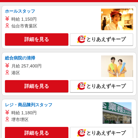
ホールスタッフ
アルバイト
パート
すき家 新三河島駅東店
時給 1,150円
すき家の店舗スタッフ（接客・調理・清掃な
仙台市青葉区
ど）
詳細を見る
時給1,300円 ※22:00〜翌5:00：時給1,625円 ※
とりあえずキープ
高校生時給1,230円 ※早朝手当（5:00〜9:00）時給
＋150円
東京都荒川区西日暮里1-1-1パレスいしかわ1F
総合病院の清掃
詳細を見る
月給 257,400円
キープ
港区
アルバイト
パート
詳細を見る
とりあえずキープ
株式会社HITOWA フードサービスカンパニー
学校給食の調理補助【アルバイト・パート】
時給1,226円 ※経験によりスタート時給は変動
レジ・商品陳列スタッフ
します。 ※AP評価制度：あり 年1回の評価によ
り時給を見直します。 ※アルバイト賞与（寸
時給 1,180円
荒川区内学校4 （東京都荒川区南千住7-25-1）
志）：あり 年2回。勤続年数により金額UP。
堺市堺区
詳細を見る
キープ
詳細を見る
とりあえずキープ