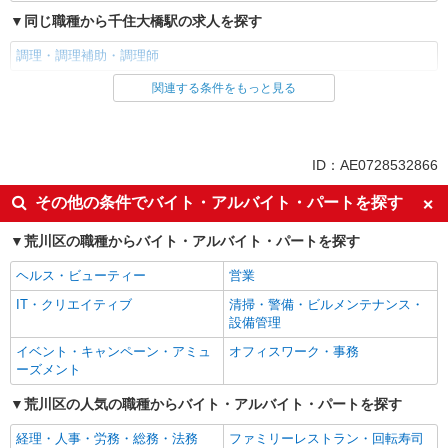
同じ職種から千住大橋駅の求人を探す
調理・調理補助・調理師
関連する条件をもっと見る
同じ雇用形態から千住大橋駅の求人を探す
正社員
同じ特徴から千住大橋駅の求人を探す
ID：AE0728532866
土日祝休み
朝
その他の条件でバイト・アルバイト・パートを探す
昼
社宅・寮あり
荒川区の職種からバイト・アルバイト・パートを探す
入社日応相談
Web面接OK
ヘルス・ビューティー
営業
友達と応募OK
職場見学OKまたは説明会あり
IT・クリエイティブ
清掃・警備・ビルメンテナンス・
未経験歓迎
経験者・有資格者歓迎
設備管理
新卒・第二新卒歓迎
女性活躍中
イベント・キャンペーン・アミュ
オフィスワーク・事務
主婦・主夫歓迎
フリーター歓迎
ーズメント
学歴不問
ブランクOK
荒川区の人気の職種からバイト・アルバイト・パートを探す
ミドル（40代～）活躍中
エルダー（50代～）活躍中
経理・人事・労務・総務・法務
ファミリーレストラン・回転寿司