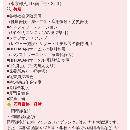
（東京都荒川区南千住7-25-1）
待遇
■各種社会保険完備
（健康保険・厚生年金・雇用保険・労災保険）
■ベネフィットステーション
（約140万コンテンツの優待割引）
■クラブオフ/エクシブ
（レジャー施設やリゾートホテル等の優待利用）
■HITOWA内サービスの割引利用
（ハウスクリーニング、家事代行等）
■HITOWA内サークル活動補助制度
■社宅制度（社内規定あり）
■保養所あり（軽井沢）
■従業員持株会
■確定拠出年金制度
■退職金制度
■慶弔見舞金
■家族手当
応募資格・経験
・調理師免許
・調理経験必須
調理師免許は持っているけどブランクがある方も大歓迎です。
また、高齢者施設や保育園・学校・企業での集団給食などでの