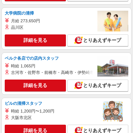
正社員
株式会社HITOWA フードサービスカンパニー
大学病院の清掃
学校給食の栄養士【正社員】
月給 273,650円
月給21万円〜25万円 ※給与は経験や前職給与
品川区
に応じて決定します。 賞与年2回
荒川区内学校5 （東京都荒川区町屋8丁目19-
詳細を見る
とりあえずキープ
12）
詳細を見る
キープ
ベルク各店での店内スタッフ
時給 1,065円
パート
古河市・佐野市・前橋市・高崎市・伊勢崎市・太田市・館林市・
株式会社ニッコクトラスト 荒川区立第二東日暮里保育園（3084）
保育園・保育所の調理補助
詳細を見る
とりあえずキープ
時給1,250〜1,400円 ※経験、能力による ※詳
細は面接の際にご説明いたします 【試用期間】 試
用期間：有（2ヶ月） 試用期間中の労働条件：変
東京都荒川区東日暮里1-17-21 都営東日暮里
ビルの清掃スタッフ
更なし
一丁目アパート21号棟
時給 1,200円〜1,200円
大阪市北区
詳細を見る
キープ
詳細を見る
とりあえずキープ