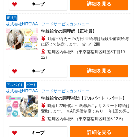
詳細を見る
キープ
正社員
株式会社HITOWA フードサービスカンパニー
学校給食の調理師【正社員】
月給20万円〜25万円 ※給与は経験や前職給与
に応じて決定します。 賞与年2回
荒川区内学校5 （東京都荒川区町屋8丁目19-
12）
詳細を見る
キープ
アルバイト
パート
株式会社HITOWA フードサービスカンパニー
学校給食の調理補助【アルバイト・パート】
時給1,226円以上 ※経験によりスタート時給は
変動します。 ※AP評価制度：あり 年1回の評価
により時給を見直します。 ※アルバイト賞与（寸
荒川区内学校6 （東京都荒川区町屋5-12-6）
志）：あり 年2回。勤続年数により金額UP。
詳細を見る
キープ