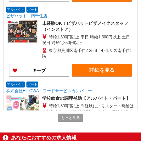
アルバイト
パート
ピザハット 南千住店
未経験OK！ピザハットピザメイクスタッフ
（インストア）
時給1,300円以上 平日 時給1,300円以上 土日・
祝日 時給1,350円以上
東京都荒川区南千住2-25-8 セルサス南千住1
階
詳細を見る
キープ
アルバイト
パート
株式会社HITOWA フードサービスカンパニー
学校給食の調理補助【アルバイト・パート】
時給1,300円以上 ※経験によりスタート時給は
変動します。 ※AP評価制度：あり 年1回の評価
により時給を見直します。 ※アルバイト賞与（寸
もっと見る
荒川区内学校5 （東京都荒川区町屋8丁目19-
志）：あり 年2回。勤続年数により金額UP。
12）
あなたにおすすめの求人情報
詳細を見る
キープ