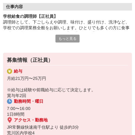
調理に集中できる環境で、仕込み・調理・盛付けなどの業務に専
仕事内容
念。
学校給食の調理師【正社員】
チームで協力しながら、安心・安全な食事を提供します。
調理師として、下ごしらえや調理、味付け、盛り付け、洗浄など、
学校での調理業務全般をお願いします。ひとりでも多くの方に食事
「美味しかった」「ありがとう」の言葉が、何よりの喜び。
の時間を楽しんでいただけるよう心を込めて作業するからこそ、
食を通じて人の心に寄り添える、やりがいのある仕事です。
もっと見る
「美味しかった」の笑顔を見られたときには達成感を感じられま
す。食を通して健康を支えられるのもやりがいです。
HITOWAのフードサービスカンパニーは、全国300以上の施設で
給食運営を行う業界大手。
社員の成長を支える研修制度も整っており、長期的なキャリア形
募集情報（正社員）
成が可能です。
給与
月給21万円〜25万円
※給与は経験や前職給与に応じて決定します。
賞与年2回
勤務時間・曜日
7:00〜16:00
1日8時間
アクセス・勤務地
JR常磐線快速南千住駅より 徒歩約3分
荒川区内学校4