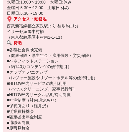
水曜日:10:00〜19:00 木曜日:休み
金曜日:5:30〜12:00 土曜日:休み
日曜日:5:30〜19:00
アクセス・勤務地
西武新宿線都立家政駅より 徒歩約11分
イリーゼ練馬中村橋
（東京都練馬区中村南2‐1‐11）
待遇
■各種社会保険完備
（健康保険・厚生年金・雇用保険・労災保険）
■ベネフィットステーション
（約140万コンテンツの優待割引）
■クラブオフ/エクシブ
（レジャー施設やリゾートホテル等の優待利用）
■HITOWA内サービスの割引利用
（ハウスクリーニング、家事代行等）
■HITOWA内サークル活動補助制度
■社宅制度（社内規定あり）
■保養所あり（軽井沢）
■従業員持株会
■確定拠出年金制度
■退職金制度
■慶弔見舞金