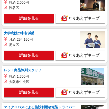
時給 2,000円
渋谷区
詳細を見る
キープ
詳細を見る
とりあえずキープ
アルバイト
パート
コンパスグループ・ジャパン株式会社 39601_p
調理補助【アルバイト・パート】
大学病院の中材滅菌
時給1,300円以上 試用期間中 時給1,300円以上
月給 254,160円
(試用期間2ヶ月) 残業が発生した場合、残業代を1
足立区
分単位で別途支給します。
医療法人志匠会 練馬志匠会病院 （東京都練
馬区土支田1丁目13番20号）
詳細を見る
とりあえずキープ
詳細を見る
キープ
レジ・商品陳列スタッフ
アルバイト
パート
時給 1,300円
コンパスグループ・ジャパン株式会社 39498_p
大阪市中央区
調理補助【アルバイト・パート】
時給1,300円以上 試用期間中 時給1,300円以上
詳細を見る
とりあえずキープ
(試用期間2ヶ月) 残業が発生した場合、残業代を1
分単位で別途支給します。
グランダ練馬 （東京都練馬区豊玉南2-27-
12）
マイクロバスによる施設利用者送迎ドライバー