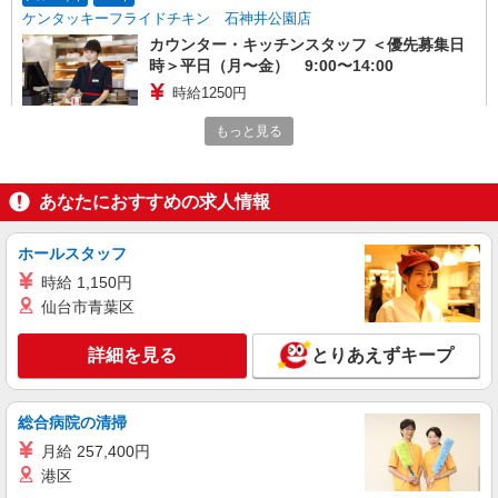
ケンタッキーフライドチキン 石神井公園店
カウンター・キッチンスタッフ ＜優先募集日
時＞平日（月〜金） 9:00〜14:00
時給1250円
東京都練馬区石神井町3-20-16
もっと見る
詳細を見る
キープ
あなたにおすすめの求人情報
アルバイト
パート
ケンタッキーフライドチキン 練馬駅前店
ホールスタッフ
カウンター・キッチンスタッフ ＜優先募集日
時給 1,150円
時＞土日祝 18:00〜23:00
仙台市青葉区
時給1250円
東京都練馬区豊玉北5-19-13
詳細を見る
とりあえずキープ
詳細を見る
キープ
総合病院の清掃
アルバイト
パート
月給 257,400円
ケンタッキーフライドチキン 練馬駅前店
港区
カウンター・キッチンスタッフ ＜優先募集日