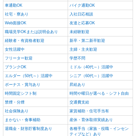
車通勤OK
バイク通勤OK
社宅・寮あり
入社日応相談
Web面接OK
友達と応募OK
職場見学OKまたは説明会あり
未経験歓迎
経験者・有資格者歓迎
新卒・第二新卒歓迎
女性活躍中
主婦・主夫歓迎
フリーター歓迎
学歴不問
ブランクOK
ミドル（40代～）活躍中
エルダー（50代～）活躍中
シニア（60代～）活躍中
ボーナス・賞与あり
昇給あり
時間固定シフト制
時間や曜日が選べる・シフト自由
禁煙・分煙
交通費支給
社会保険あり
家賃補助・住宅手当有
まかない・食事補助
産休・育休取得実績あり
退職金・財形貯蓄制度あり
各種手当（家族・役職・インセン
ティブなど）あり