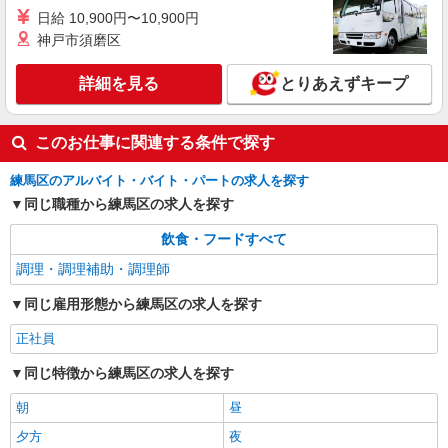
日給 10,900円〜10,900円
詳細を見る
キープ
神戸市須磨区
アルバイト
パート
詳細を見る
とりあえずキープ
コンパスグループ・ジャパン株式会社 39601_p
調理員【アルバイト・パート】
このお仕事に関連する条件で探す
時給1,400円以上 試用期間中 時給1,400円以上
(試用期間2ヶ月) 残業が発生した場合、残業代を1
練馬区のアルバイト・バイト・パートの求人を探す
分単位で別途支給します。
医療法人志匠会 練馬志匠会病院 （東京都練
同じ職種から練馬区の求人を探す
馬区土支田1丁目13番20号）
飲食・フードすべて
詳細を見る
キープ
調理・調理補助・調理師
同じ雇用形態から練馬区の求人を探す
正社員
同じ特徴から練馬区の求人を探す
朝
昼
夕方
夜