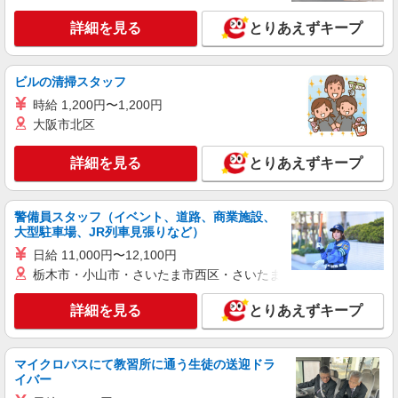
入がありましたら、ご相談いただければ希望条件
に合うかの確認もいたします。 ★時間外手当別途
詳細を見る
とりあえずキープ
東京都練馬区土支田1丁目15-16
支給 ★上記金額は働きがい向上手当を含みます。
★働きがい向上手当※26年6月改定（地域により異
詳細を見る
キープ
なる） 社会保険加入者は更に＋50円
ビルの清掃スタッフ
時給 1,200円〜1,200円
アルバイト
パート
大阪市北区
コンパスグループ・ジャパン株式会社 39328_p
調理員【アルバイト・パート】
詳細を見る
とりあえずキープ
時給1,500円以上 試用期間中 時給1,500円以上
(試用期間2ヶ月) 残業が発生した場合、残業代を1
分単位で別途支給します。
グランダ平和台 （東京都練馬区早宮2-18）
警備員スタッフ（イベント、道路、商業施設、
大型駐車場、JR列車見張りなど）
詳細を見る
キープ
日給 11,000円〜12,100円
栃木市・小山市・さいたま市西区・さいたま市岩槻区・久喜市・
アルバイト
パート
コンパスグループ・ジャパン株式会社 39478_p
詳細を見る
とりあえずキープ
調理補助【アルバイト・パート】
時給1,300円以上 試用期間中 時給1,300円以上
マイクロバスにて教習所に通う生徒の送迎ドラ
(試用期間2ヶ月) 残業が発生した場合、残業代を1
イバー
分単位で別途支給します。
グレースメイト鷺ノ宮参番館 （東京都練馬区