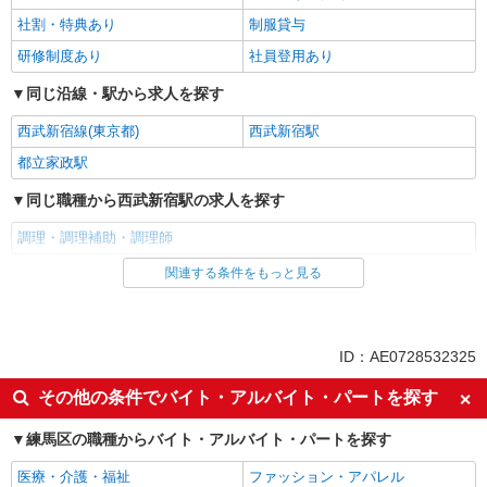
社割・特典あり
制服貸与
研修制度あり
社員登用あり
同じ沿線・駅から求人を探す
西武新宿線(東京都)
西武新宿駅
都立家政駅
同じ職種から西武新宿駅の求人を探す
調理・調理補助・調理師
関連する条件をもっと見る
同じ雇用形態から西武新宿駅の求人を探す
正社員
同じ特徴から西武新宿駅の求人を探す
ID：AE0728532325
朝
昼
その他の条件でバイト・アルバイト・パートを探す
夕方
夜
練馬区の職種からバイト・アルバイト・パートを探す
車通勤OK
バイク通勤OK
医療・介護・福祉
ファッション・アパレル
社宅・寮あり
入社日応相談