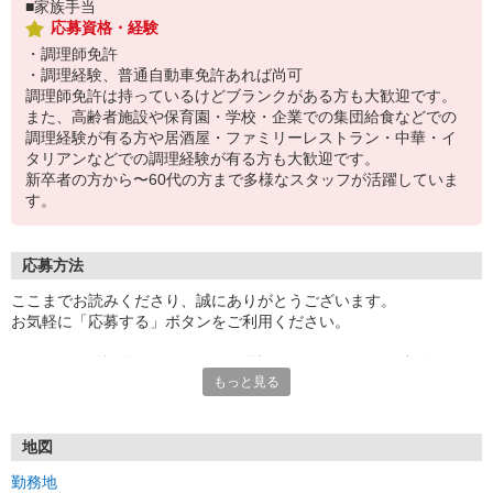
■家族手当
応募資格・経験
・調理師免許
・調理経験、普通自動車免許あれば尚可
調理師免許は持っているけどブランクがある方も大歓迎です。
また、高齢者施設や保育園・学校・企業での集団給食などでの
調理経験が有る方や居酒屋・ファミリーレストラン・中華・イ
タリアンなどでの調理経験が有る方も大歓迎です。
新卒者の方から〜60代の方まで多様なスタッフが活躍していま
す。
応募方法
ここまでお読みくださり、誠にありがとうございます。
お気軽に「応募する」ボタンをご利用ください。
エントリー確認後、こちらよりお電話またはSMSにてご連絡をさせ
もっと見る
ていただきます。
★WEBエントリーは24時間いつでも受付できます。
お電話の際は「イーアイデムを見た」と伝えるとスムーズです。
地図
面接時には履歴書（写真貼付）をご持参ください。
勤務地