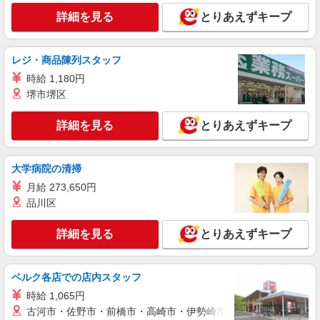
時＞土日祝 18:00〜23:00
詳細を見る
とりあえずキープ
時給1250円
東京都練馬区豊玉北5-19-13
レジ・商品陳列スタッフ
詳細を見る
時給 1,180円
キープ
堺市堺区
アルバイト
パート
コンパスグループ・ジャパン株式会社 39187_p
詳細を見る
とりあえずキープ
調理補助【アルバイト・パート】
時給1,280円以上 試用期間中 時給1,280円以上
大学病院の清掃
(試用期間2ヶ月) 残業が発生した場合、残業代を1
分単位で別途支給します。
月給 273,650円
くらら大泉学園 （東京都練馬区東大泉1-17-
品川区
3 くらら大泉学園内）
詳細を見る
とりあえずキープ
詳細を見る
キープ
アルバイト
パート
ベルク各店での店内スタッフ
そんぽの家 光が丘
時給 1,065円
調理補助スタッフ
古河市・佐野市・前橋市・高崎市・伊勢崎市・太田市・館林市・
時給1290円〜1340円 ※経験等による ★希望収