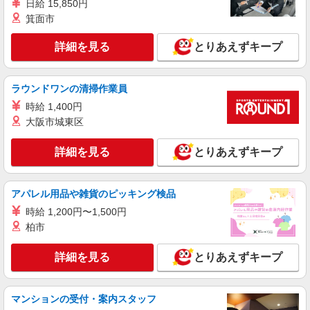
日給 15,850円
中村南3-24-12）
箕面市
詳細を見る
キープ
詳細を見る
とりあえずキープ
アルバイト
パート
コンパスグループ・ジャパン株式会社 39274_p
ラウンドワンの清掃作業員
調理師【アルバイト・パート】
時給 1,400円
時給1,600円以上 試用期間中 時給1,600円以上
大阪市城東区
(試用期間2ヶ月) 残業が発生した場合、残業代を1
分単位で別途支給します。
グランダ武蔵関 （東京都練馬区関町北3-11-
詳細を見る
とりあえずキープ
18）
詳細を見る
キープ
アパレル用品や雑貨のピッキング検品
時給 1,200円〜1,500円
アルバイト
パート
柏市
コンパスグループ・ジャパン株式会社 39513_p
調理補助【アルバイト・パート】
詳細を見る
とりあえずキープ
時給1,250円以上 試用期間中 時給1,250円以上
(試用期間2ヶ月) 残業が発生した場合、残業代を1
分単位で別途支給します。
ボンセジュール南大泉練馬 （東京都練馬区南
マンションの受付・案内スタッフ
大泉1-21-1）