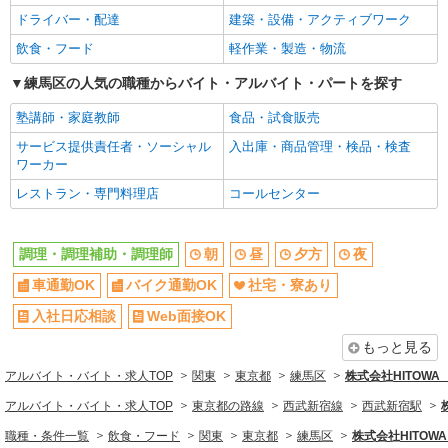
ドライバー・配達
建築・設備・アクティブワーク
Web面接OK
友達と応募OK
飲食・フード
軽作業・製造・物流
職場見学OKまたは説明会あり
未経験歓迎
経験者・有資格者歓迎
練馬区の人気の職種からバイト・アルバイト・パートを探す
新卒・第二新卒歓迎
女性活躍中
主婦・主夫歓迎
塾講師・家庭教師
食品・試食販売
フリーター歓迎
学歴不問
サービス提供責任者・ソーシャル
入出庫・商品管理・検品・検査
ワーカー
ブランクOK
ミドル（40代～）活躍中
レストラン・専門料理店
コールセンター
エルダー（50代～）活躍中
シニア（60代～）活躍中
ボーナス・賞与あり
昇給あり
調理・調理補助・調理師
朝
昼
夕方
夜
時間固定シフト制
時間や曜日が選べる・シフト自由
車通勤OK
バイク通勤OK
社宅・寮あり
禁煙・分煙
交通費支給
社会保険あり
家賃補助・住宅手当有
入社日応相談
Web面接OK
まかない・食事補助
産休・育休取得実績あり
もっと見る
退職金・財形貯蓄制度あり
各種手当（家族・役職・インセン
アルバイト・バイト・求人TOP
関東
東京都
練馬区
株式会社HITOW
ティブなど）あり
アルバイト・バイト・求人TOP
東京都の路線
西武新宿線
西武新宿駅
社割・特典あり
制服貸与
職種・条件一覧
飲食・フード
関東
東京都
練馬区
株式会社HITO