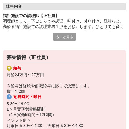
調理に集中できる環境で、仕込み・調理・盛付けなどの業務に専
仕事内容
念。
福祉施設での調理師【正社員】
チームで協力しながら、安心・安全な食事を提供します。
調理師として、下ごしらえや調理、味付け、盛り付け、洗浄など、
高齢者福祉施設での調理業務全般をお願いします。ひとりでも多く
「美味しかった」「ありがとう」の言葉が、何よりの喜び。
の方に食事の時間を楽しんでいただけるよう心を込めて作業するか
食を通じて人の心に寄り添える、やりがいのある仕事です。
もっと見る
らこそ、利用者さまの笑顔を見られたときには達成感を感じられま
す。食を通して健康を支えられるのもやりがいです。
HITOWAのフードサービスカンパニーは、全国300以上の施設で
給食運営を行う業界大手。
社員の成長を支える研修制度も整っており、長期的なキャリア形
募集情報（正社員）
成が可能です。
給与
月給24万円〜27万円
※給与は経験や前職給与に応じて決定します。
賞与年2回
勤務時間・曜日
5:30〜19:00
1ヶ月変形労働時間制
（1日実働5時間〜12時間）
＜シフト例＞
月曜日:5:30〜14:30 火曜日:5:30〜14:30