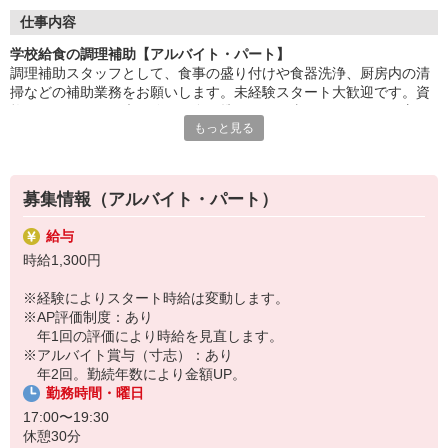
盛付け・配膳・洗浄など、調理師のサポートが中心。
仕事内容
丁寧な研修があるので、未経験・ブランクのある方も安心です。
学校給食の調理補助【アルバイト・パート】
調理補助スタッフとして、食事の盛り付けや食器洗浄、厨房内の清
「ありがとう」の言葉が、毎日の励みに。誰かの暮らしを支え
掃などの補助業務をお願いします。未経験スタート大歓迎です。資
る、
格も不要なため、未経験から食に携わるお仕事がしたいという方か
あたたかいお仕事です。
もっと見る
らの応募をお待ちしています。先輩が丁寧にサポートしますのでご
安心ください。
HITOWAのフードサービスカンパニーは、全国300以上の施設で
給食運営を行う業界大手。
地域に根ざしたサービスを展開し、安心・安全な食事づくりを支
募集情報（アルバイト・パート）
えています。
給与
時給1,300円
※経験によりスタート時給は変動します。
※AP評価制度：あり
年1回の評価により時給を見直します。
※アルバイト賞与（寸志）：あり
年2回。勤続年数により金額UP。
勤務時間・曜日
17:00〜19:30
休憩30分