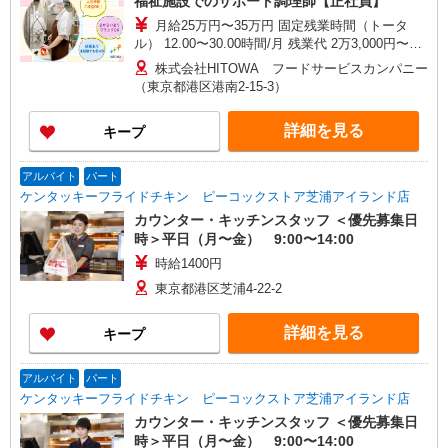
福祉施設でのサポート調理師【正社員】
月給25万円〜35万円 固定残業時間（トータ
ル） 12.00〜30.00時間/月 残業代 2万3,000円〜6
万3,000円 ※給与は経験や前職給与に応じて決定
株式会社HITOWA フードサービスカンパニー
します。 賞与年2回
（東京都港区港南2-15-3）
詳細を見る
キープ
アルバイト
パート
ケンタッキーフライドチキン ピーコックストア芝浦アイランド店
カウンター・キッチンスタッフ ＜優先募集日
時＞平日（月〜金） 9:00〜14:00
時給1400円
東京都港区芝浦4-22-2
詳細を見る
キープ
アルバイト
パート
ケンタッキーフライドチキン ピーコックストア芝浦アイランド店
カウンター・キッチンスタッフ ＜優先募集日
時＞平日（月〜金） 9:00〜14:00