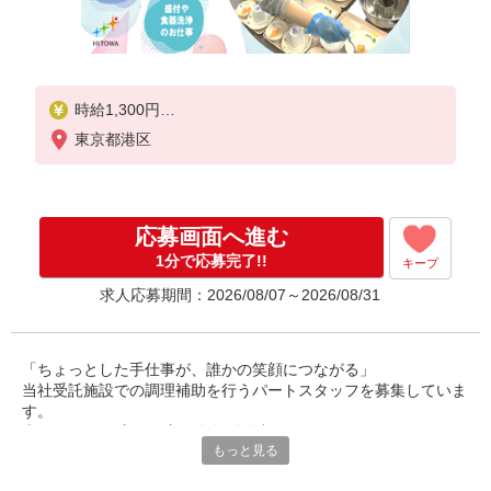
時給1,300円
東京都港区
※経験によりスタート時給は変動します。
※AP評価制度：あり
年1回の評価により時給を見直します。
※アルバイト賞与（寸志）：あり
応募画面へ進む
年2回。勤続年数により金額UP。
1分で応募完了!!
キープ
求人応募期間：2026/08/07～2026/08/31
「ちょっとした手仕事が、誰かの笑顔につながる」
当社受託施設での調理補助を行うパートスタッフを募集していま
す。
◎40〜60代の主婦の方が多数活躍中。
もっと見る
ご家庭での経験を活かして、社会とつながりながら、無理なく働
けるお仕事です。