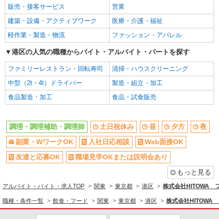
産休・育休取得実績あり
社員登用あり
販売・接客サービス
営業
建築・設備・アクティブワーク
医療・介護・福祉
軽作業・製造・物流
ファッション・アパレル
港区の人気の職種からバイト・アルバイト・パートを探す
ファミリーレストラン・回転寿司
清掃・ハウスクリーニング
中型（2t・4t）ドライバー
製造・組立・加工
食品製造・加工
食品・試食販売
調理・調理補助・調理師
土日祝休み
昼
夕方
夜
副業・WワークOK
入社日応相談
Web面接OK
友達と応募OK
職場見学OKまたは説明会あり
もっと見る
アルバイト・バイト・求人TOP
関東
東京都
港区
株式会社HITOWA
職種・条件一覧
飲食・フード
関東
東京都
港区
株式会社HITOW