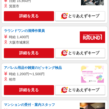
詳細を見る
日給 15,850円
キープ
箕面市
アルバイト
パート
詳細を見る
とりあえずキープ
コンパスグループ・ジャパン株式会社 21633_p
調理補助【アルバイト・パート】
時給1,280円以上 試用期間中 時給1,280円以上
ラウンドワンの清掃作業員
(試用期間2ヶ月) 残業が発生した場合、残業代を1
時給 1,400円
分単位で別途支給します。
鹿島建設本社 （東京都港区元赤坂1-3-1）
大阪市城東区
詳細を見る
キープ
詳細を見る
とりあえずキープ
正社員
コンパスグループ・ジャパン株式会社 21854_f
アパレル用品や雑貨のピッキング検品
調理師【正社員】
時給 1,200円〜1,500円
月給27万円〜30万円 試用期間中 月給27万円〜
柏市
30万円(試用期間3ヶ月) 残業が発生した場合、残業
代を1分単位で別途支給します。 ※給与は経験や
世界的大手グローバル金融企業 （東京都港区
詳細を見る
とりあえずキープ
前職給与に応じて決定します。
虎ノ門2-6-1 虎ノ門ヒルズステーションタワー）
詳細を見る
キープ
マンションの受付・案内スタッフ