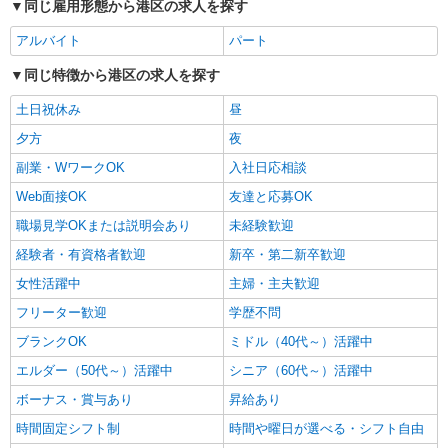
同じ雇用形態から港区の求人を探す
アルバイト
パート
同じ特徴から港区の求人を探す
土日祝休み
昼
夕方
夜
副業・WワークOK
入社日応相談
Web面接OK
友達と応募OK
職場見学OKまたは説明会あり
未経験歓迎
経験者・有資格者歓迎
新卒・第二新卒歓迎
女性活躍中
主婦・主夫歓迎
フリーター歓迎
学歴不問
ブランクOK
ミドル（40代～）活躍中
エルダー（50代～）活躍中
シニア（60代～）活躍中
ボーナス・賞与あり
昇給あり
時間固定シフト制
時間や曜日が選べる・シフト自由