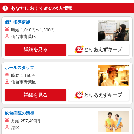
あなたにおすすめの求人情報
詳細を見る
キープ
個別指導講師
アルバイト
パート
コンパスグループ・ジャパン株式会社 21650_p
時給 1,040円〜1,390円
仙台市青葉区
調理補助【アルバイト・パート】
時給1,400円以上 試用期間中 時給1,400円以上
詳細を見る
(試用期間2ヶ月) 残業が発生した場合、残業代を1
とりあえずキープ
分単位で別途支給します。
楽天品川タワー （東京都港区港南2丁目16-
5 NBF品川タワー16階）
ホールスタッフ
詳細を見る
時給 1,150円
キープ
仙台市青葉区
正社員
詳細を見る
とりあえずキープ
コンパスグループ・ジャパン株式会社 20540_f
社員食堂の調理師【正社員】
月給28万円〜30万円 試用期間中 月給28万円〜
総合病院の清掃
30万円(試用期間3ヶ月) 残業が発生した場合、残業
代を1分単位で別途支給します。 ※給与は経験や
月給 257,400円
ソニー本社キャフェ （東京都港区港南1-7-
前職給与に応じて決定します。
港区
1 ソニー本社内12F）