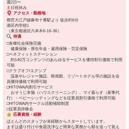
週2日〜
土日祝休み
アクセス・勤務地
都営大江戸線麻布十番駅より 徒歩約6分
港区内学校1
（東京都港区六本木6-16-36）
待遇
□各種社会保険完備
健康保険・厚生年金・雇用保険・労災保険
□ベネフィットステーション
約140万コンテンツのあらゆるサービスを優待割引価格で利用
可能
□クラブオフ/エクシブ
温泉やレジャー施設、映画館、リゾートホテル等の施設を会
員優待価格で利用可能
□HITOWA内割引サービス
おそうじ本舗（ハウスクリーニング）、マイ暮らす（家事代
行）・ベビーシッティングなどを従業員割引価格で利用可能
□HITOWA内サークル活動補助制度
□従業員持株会
応募資格・経験
ほとんどのスタッフが未経験からスタートしています。
まずは盛り付けや食器洗浄など簡単な業務から順を追って覚え