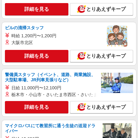
詳細を見る
キープ
詳細を見る
とりあえずキープ
アルバイト
パート
コンパスグループ・ジャパン株式会社 21754_p
ビルの清掃スタッフ
調理補助【アルバイト・パート】
時給 1,200円〜1,200円
時給1,400円以上 試用期間中 時給1,400円以上
大阪市北区
(試用期間2ヶ月) 残業が発生した場合、残業代を1
分単位で別途支給します。
KDDI本社 （東京都港区高輪２丁目２１ ４
詳細を見る
とりあえずキープ
街区 ノースタワー 社員食堂）
詳細を見る
キープ
警備員スタッフ（イベント、道路、商業施設、
大型駐車場、JR列車見張りなど）
アルバイト
パート
日給 11,000円〜12,100円
コンパスグループ・ジャパン株式会社 21771_p
栃木市・小山市・さいたま市西区・さいたま市岩槻区・久喜市・
調理補助【アルバイト・パート】
時給1,500円以上 試用期間中 時給1,500円以上
詳細を見る
とりあえずキープ
(試用期間2ヶ月) 残業が発生した場合、残業代を1
分単位で別途支給します。
港区立港南小学校 （東京都港区港南４丁目３
番２８号）
マイクロバスにて教習所に通う生徒の送迎ドラ
イバー