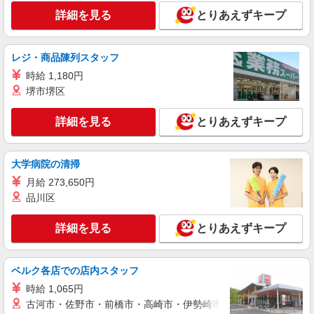
詳細を見る
とりあえずキープ
詳細を見る
キープ
アルバイト
パート
レジ・商品陳列スタッフ
コンパスグループ・ジャパン株式会社 20540_p
時給 1,180円
調理師【アルバイト・パート】
堺市堺区
時給1,600円以上 試用期間中 時給1,600円以上
(試用期間2ヶ月) 残業が発生した場合、残業代を1
詳細を見る
分単位で別途支給します。
とりあえずキープ
ソニー本社キャフェ （東京都港区港南1-7-
1 ソニー本社内12F）
大学病院の清掃
詳細を見る
キープ
月給 273,650円
品川区
アルバイト
パート
コンパスグループ・ジャパン株式会社 20763_p
詳細を見る
とりあえずキープ
調理師【アルバイト・パート】
時給1,700円以上 試用期間中 時給1,700円以上
(試用期間2ヶ月) 残業が発生した場合、残業代を1
ベルク各店での店内スタッフ
分単位で別途支給します。
富士フイルムＴＭＴ本社 （東京都港区赤坂9-
時給 1,065円
7-3 富士フイルム東京ミッドタウン本社内）
古河市・佐野市・前橋市・高崎市・伊勢崎市・太田市・館林市・