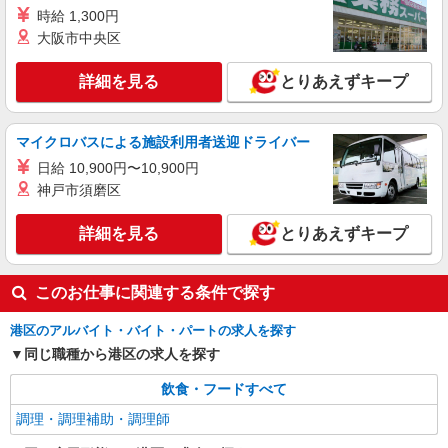
時給 1,300円
アルバイト
パート
大阪市中央区
コンパスグループ・ジャパン株式会社 22052_p
パントリースタッフ【アルバイト・パート】
詳細を見る
とりあえずキープ
時給1,500円以上 試用期間中 時給1,500円以上
(試用期間2ヶ月) 残業が発生した場合、残業代を1
分単位で別途支給します。
ソニー本社パントリー （東京都港区港南１－
マイクロバスによる施設利用者送迎ドライバー
７－１ ソニー本社ビル１２階）
日給 10,900円〜10,900円
神戸市須磨区
詳細を見る
キープ
詳細を見る
とりあえずキープ
このお仕事に関連する条件で探す
港区のアルバイト・バイト・パートの求人を探す
同じ職種から港区の求人を探す
飲食・フードすべて
調理・調理補助・調理師