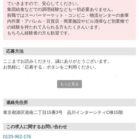
ていきますので、安心してください。
集団給食などでの調理経験なども一切必要ありません。
前職ではスーパーマーケット・コンビニ・物流センターの倉庫
内作業・アパレル・百貨店・商業施設やビル清掃など別業種で
の経験を持たれて入られる方もたくさんいます。
もちろん経験者の方も歓迎です。
応募方法
ここまでお読みくださり、誠にありがとうございます。
お気軽に「応募する」ボタンをご利用ください。
エントリー確認後、こちらよりお電話またはSMSにてご連絡をさせ
もっと見る
ていただきます。
★WEBエントリーは24時間いつでも受付できます。
お電話の際は「イーアイデムを見た」と伝えるとスムーズです。
連絡先住所
面接時には履歴書（写真貼付）をご持参ください。
東京都港区港南二丁目15番3号 品川インターシティC棟15階
この求人に関するお問い合わせ
0120-962-176