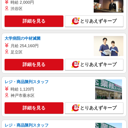
時給 2,000円
アルバイト
パート
渋谷区
コンパスグループ・ジャパン株式会社 20540_p
社員食堂のパントリースタッフ【アルバイト・
詳細を見る
とりあえずキープ
パート】
時給1,500円以上 試用期間中 時給1,500円以上
(試用期間2ヶ月) 残業が発生した場合、残業代を1
大学病院の中材滅菌
分単位で別途支給します。
ソニー本社キャフェ （東京都港区港南1-7-
月給 254,160円
1 ソニー本社内12F）
足立区
詳細を見る
キープ
詳細を見る
とりあえずキープ
正社員
コンパスグループ・ジャパン株式会社 39504_f
レジ・商品陳列スタッフ
料理長【正社員】
時給 1,120円
月給30万円〜38万円 試用期間中 月給30万円〜
神戸市垂水区
38万円(試用期間3ヶ月) 残業が発生した場合、残業
代を1分単位で別途支給します。 ▼理論年収（基
グランクレール芝浦 （東京都港区芝浦4-18-
詳細を見る
とりあえずキープ
本給12ヵ月＋賞与） 4,200,000〜5,320,000円 ▼
25）
想定年収（理論年収＋残業20H/月）
4,723,256〜5,982,791円 ※給与は経験や前職給与
詳細を見る
キープ
に応じて決定します。
レジ・商品陳列スタッフ