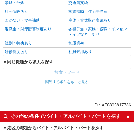
禁煙・分煙
交通費支給
社会保険あり
家賃補助・住宅手当有
まかない・食事補助
産休・育休取得実績あり
退職金・財形貯蓄制度あり
各種手当（家族・役職・インセン
ティブなど）あり
社割・特典あり
制服貸与
研修制度あり
社員登用あり
同じ職種から求人を探す
飲食・フード
調理・調理補助・調理師
関連する条件をもっと見る
同じ特徴から求人を探す
土日祝休み
副業・WワークOK
ID：AE0805817786
未経験歓迎
ミドル（40代～）活躍中
その他の条件でバイト・アルバイト・パートを探す
ボーナス・賞与あり
交通費支給
港区の職種からバイト・アルバイト・パートを探す
社会保険あり
まかない・食事補助