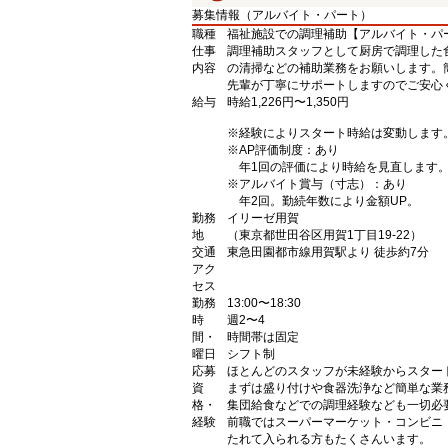
募集情報（アルバイト・パート）
職種
福祉施設での調理補助【アルバイト・パ
仕事
調理補助スタッフとして厨房で調理した
内容
の清掃などの補助業務をお願いします。
先輩が丁寧にサポートしますのでご安心
給与
時給1,226円〜1,350円
※経験によりスタート時給は変動します
※AP評価制度：あり
年1回の評価により時給を見直します
※アルバイト賞与（寸志）：あり
年2回。勤続年数により金額UP。
勤務
イリーゼ用賀
地
（東京都世田谷区用賀1丁目19-22）
交通
東急田園都市線用賀駅より 徒歩約7分
アク
セス
勤務
13:00〜18:30
時
週2〜4
間・
時間帯は固定
曜日
シフト制
応募
ほとんどのスタッフが未経験からスター
資
まずは盛り付けや食器洗浄など簡単な業
格・
集団給食などでの調理経験なども一切必
経験
前職ではスーパーマーケット・コンビニ
たれて入られる方もたくさんいます。