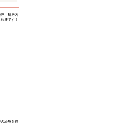
洗浄、厨房内
大歓迎です！
での経験を持