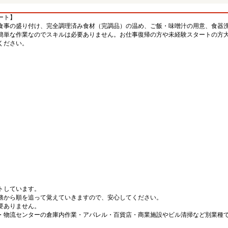
ート】
食事の盛り付け、完全調理済み食材（完調品）の温め、ご飯・味噌汁の用意、食器
簡単な作業なのでスキルは必要ありません。お仕事復帰の方や未経験スタートの方
ください。
。
。
トしています。
務から順を追って覚えていきますので、安心してください。
要ありません。
・物流センターの倉庫内作業・アパレル・百貨店・商業施設やビル清掃など別業種