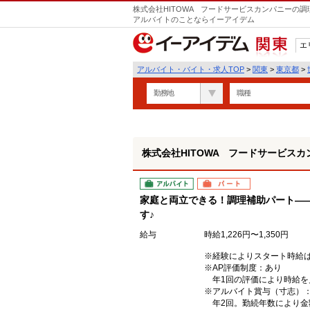
株式会社HITOWA フードサービスカンパニーの調
アルバイトのことならイーアイデム
エ
関東
アルバイト・バイト・求人TOP
>
関東
>
東京都
>
勤務地
職種
株式会社HITOWA フードサービスカ
アルバイト
パート
家庭と両立できる！調理補助パート―
す♪
給与
時給1,226円〜1,350円
※経験によりスタート時給
※AP評価制度：あり
年1回の評価により時給を
※アルバイト賞与（寸志）
年2回。勤続年数により金