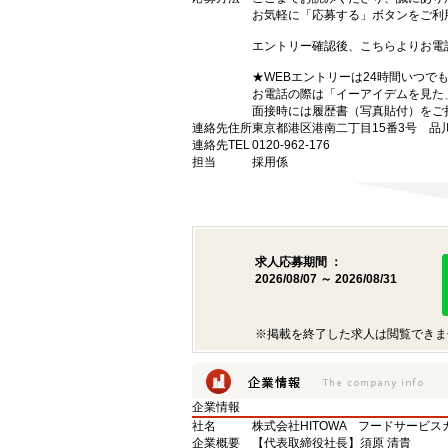
お気軽に「応募する」ボタンをご利
エントリー確認後、こちらよりお電
★WEBエントリーは24時間いつで
お電話の際は「イーアイデムを見た
面接時には履歴書（写真貼付）をご
連絡先住所
東京都港区港南二丁目15番3号 品
連絡先TEL
0120-962-176
担当
採用係
求人応募期間 ：
2026/08/07 ～ 2026/08/31
※掲載を終了した求人は閲覧できま
企業情報
社名
株式会社HITOWA フードサービ
企業概要
【代表取締役社長】須原 清貴