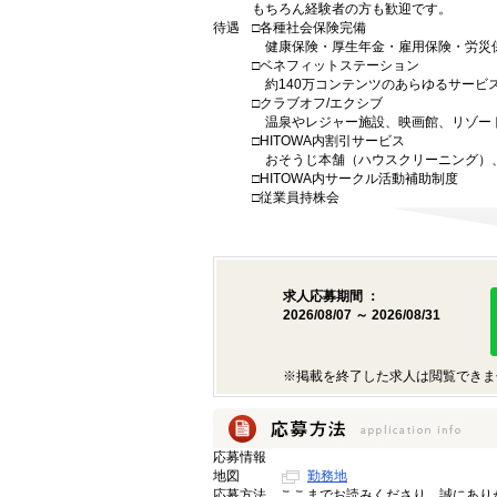
もちろん経験者の方も歓迎です。
待遇
□各種社会保険完備
健康保険・厚生年金・雇用保険・労災
□ベネフィットステーション
約140万コンテンツのあらゆるサービ
□クラブオフ/エクシブ
温泉やレジャー施設、映画館、リゾー
□HITOWA内割引サービス
おそうじ本舗（ハウスクリーニング）、
□HITOWA内サークル活動補助制度
□従業員持株会
求人応募期間 ：
2026/08/07 ～ 2026/08/31
※掲載を終了した求人は閲覧できま
応募情報
地図
勤務地
応募方法
ここまでお読みくださり、誠にあり