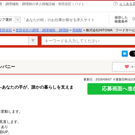
よくある
理・調理補助・調理師の求人情報詳細 - 世田谷区｜バイト・
保存した
0
リア選択
「あなたの街」のお仕事が探せる求人サイト
検索条件
世田谷区
>
世田谷区の調理・調理補助・調理師
>
用賀駅
> 株式会社HITOWA フードサ
ンパニー
キ
更新日：2026/08/07 ※更新日時点
―あなたの手が、誰かの暮らしを支えま
応募画面へ進
は変動します。
見直します。
：あり
額UP。