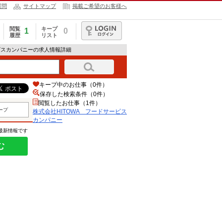
質問
サイトマップ
掲載ご希望のお客様へ
閲覧
キープ
1
0
履歴
リスト
ログイン
ービスカンパニーの求人情報詳細
キープ中のお仕事（0件）
保存した検索条件（
0
件）
閲覧したお仕事（1件）
ープ
株式会社HITOWA フードサービス
カンパニー
の最新情報です
む