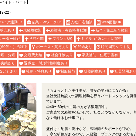
ルバイト・パート】
9-22）
バイク通勤OK
副業・WワークOK
入社日応相談
Web面接OK
説明会あり
未経験歓迎
経験者・有資格者歓迎
新卒・第二新卒歓迎
リーター歓迎
学歴不問
ブランクOK
ミドル（40代～）活躍中
（60代～）活躍中
ボーナス・賞与あり
昇給あり
時間固定シフト制
禁煙・分煙
交通費支給
社会保険あり
家賃補助・住宅手当有
得実績あり
退職金・財形貯蓄制度あり
など）あり
社割・特典あり
制服貸与
研修制度あり
社員登用あ
「ちょっとした手仕事が、誰かの笑顔につながる」
当社受託施設での調理補助を行うパートスタッフを募
ています。
◎40〜60代の主婦の方が多数活躍中。
ご家庭での経験を活かして、社会とつながりながら、
なく働けるお仕事です。
盛付け・配膳・洗浄など、調理師のサポートが中心。
丁寧な研修があるので、未経験・ブランクのある方も