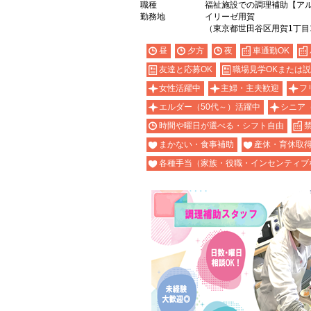
職種
福祉施設での調理補助【ア
勤務地
イリーゼ用賀
（東京都世田谷区用賀1丁目1
昼
夕方
夜
車通勤OK
友達と応募OK
職場見学OKまたは
女性活躍中
主婦・主夫歓迎
フ
エルダー（50代～）活躍中
シニア
時間や曜日が選べる・シフト自由
まかない・食事補助
産休・育休取
各種手当（家族・役職・インセンティブ