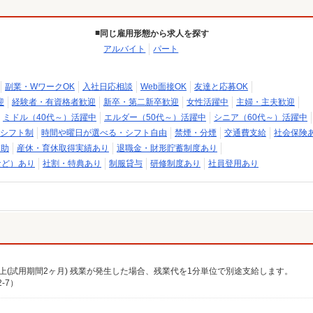
同じ雇用形態から求人を探す
アルバイト
パート
副業・WワークOK
入社日応相談
Web面接OK
友達と応募OK
迎
経験者・有資格者歓迎
新卒・第二新卒歓迎
女性活躍中
主婦・主夫歓迎
ミドル（40代～）活躍中
エルダー（50代～）活躍中
シニア（60代～）活躍中
シフト制
時間や曜日が選べる・シフト自由
禁煙・分煙
交通費支給
社会保険
補助
産休・育休取得実績あり
退職金・財形貯蓄制度あり
など）あり
社割・特典あり
制服貸与
研修制度あり
社員登用あり
0円以上(試用期間2ヶ月) 残業が発生した場合、残業代を1分単位で別途支給します。
-7）