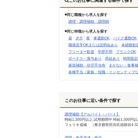
このお仕事に関連する条件で探す
同じ職種から求人を探す
調理・調理補助・調理師
同じ特徴から求人を探す
昼
夕方
夜
車通勤OK
バイク通勤OK
職場見学OKまたは説明会あり
未経験歓
フリーター歓迎
学歴不問
ブランクOK
ボーナス・賞与あり
昇給あり
時間固定
家賃補助・住宅手当有
まかない・食事
各種手当（家族・役職・インセンティブ
このお仕事に近い条件で探す
調理補助【アルバイト・パート】
時給1,300円以上 試用期間中 時給1,30
フェリオ成城 （東京都世田谷区祖師谷4-32
調理・食器洗浄・発注