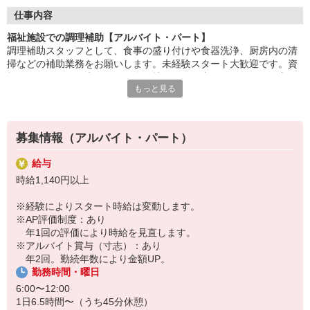
盛付け・配膳・洗浄など、調理師のサポートが中心。
仕事内容
丁寧な研修があるので、未経験・ブランクのある方も安心です。
福祉施設での調理補助【アルバイト・パート】
調理補助スタッフとして、食事の盛り付けや食器洗浄、厨房内の清
「ありがとう」の言葉が、毎日の励みに。誰かの暮らしを支え
掃などの補助業務をお願いします。未経験スタート大歓迎です。資
る、
格も不要なため、未経験から食に携わるお仕事がしたいという方か
あたたかいお仕事です。
もっと見る
らの応募をお待ちしています。先輩が丁寧にサポートしますのでご
安心ください。
HITOWAのフードサービスカンパニーは、全国300以上の施設で
給食運営を行う業界大手。
地域に根ざしたサービスを展開し、安心・安全な食事づくりを支
募集情報（アルバイト・パート）
えています。
給与
時給1,140円以上
※経験によりスタート時給は変動します。
※AP評価制度：あり
年1回の評価により時給を見直します。
※アルバイト賞与（寸志）：あり
年2回。勤続年数により金額UP。
勤務時間・曜日
6:00〜12:00
1日6.5時間〜（うち45分休憩）