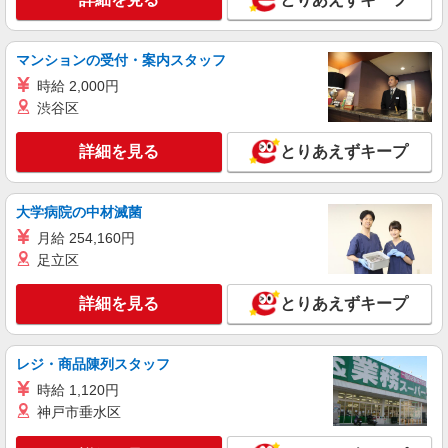
詳細を見る
キープ
マンションの受付・案内スタッフ
アルバイト
パート
時給 2,000円
ケンタッキーフライドチキン 流山おおたかの森店
渋谷区
カウンター・キッチンスタッフ ＜優先募集日
時＞土日祝 フルタイム
詳細を見る
とりあえずキープ
時給1200円 ＜高校生＞時給1150円
千葉県流山市流山おおたかの森西1-1-1
大学病院の中材滅菌
詳細を見る
キープ
月給 254,160円
足立区
アルバイト
パート
ケンタッキーフライドチキン イトーヨーカドー流山店
詳細を見る
とりあえずキープ
カウンター・キッチンスタッフ ＜優先募集日
時＞土日祝 フルタイム
レジ・商品陳列スタッフ
時給1150円 ＜高校生＞時給1150円
時給 1,120円
千葉県流山市流山9-800-2
神戸市垂水区
詳細を見る
キープ