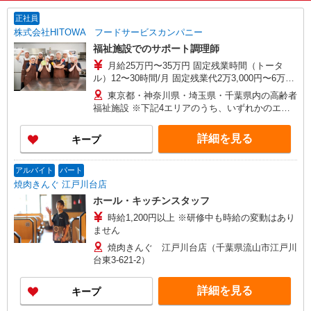
正社員
株式会社HITOWA フードサービスカンパニー
福祉施設でのサポート調理師
月給25万円〜35万円 固定残業時間（トータ
ル）12〜30時間/月 固定残業代2万3,000円〜6万
3,000円 超過分別途支給 ※給与は経験や前職給与
東京都・神奈川県・埼玉県・千葉県内の高齢者
に応じて決定します。 賞与年2回
福祉施設 ※下記4エリアのうち、いずれかのエリ
ア・市を担当していただきます。 担当いただく
範囲は、お住まいやご希望を考慮して決定いたし
詳細を見る
キープ
ますのでご相談ください。 ［1］東京エリア
… 八王子市、立川市、府中市、調布市、狛江市
［2］神奈川エリア …川崎市、横浜市青葉区
アルバイト
パート
［3］千葉エリア … 千葉市緑区、船橋市、市原
焼肉きんぐ 江戸川台店
市、木更津市、松戸市、柏市、流山市 ［4］埼玉
ホール・キッチンスタッフ
エリア … さいたま市大宮区、所沢市、入間
時給1,200円以上 ※研修中も時給の変動はあり
市、狭山市、和光市、朝霞市
ません
焼肉きんぐ 江戸川台店（千葉県流山市江戸川
台東3-621-2）
詳細を見る
キープ