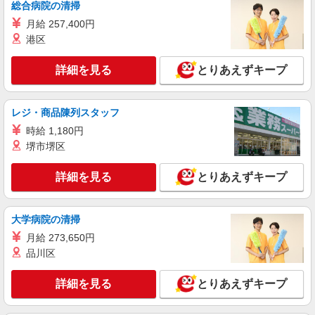
総合病院の清掃
により時給を見直します。 ※アルバイト賞与（寸
イリーゼ南流山 （千葉県流山市木三丁目22-
志）：あり 年2回。勤続年数により金額UP。
月給 257,400円
1）
港区
詳細を見る
キープ
詳細を見る
とりあえずキープ
正社員
株式会社HITOWA フードサービスカンパニー
レジ・商品陳列スタッフ
福祉施設での調理師（エリアチーフ）【正社
時給 1,180円
員】
堺市堺区
月給25万円〜30万円 ※給与は経験や前職給与
に応じて決定します。 賞与年2回
詳細を見る
とりあえずキープ
イリーゼ南流山 （千葉県流山市木三丁目22-
1）
大学病院の清掃
詳細を見る
キープ
月給 273,650円
品川区
アルバイト
パート
株式会社HITOWA フードサービスカンパニー
詳細を見る
とりあえずキープ
福祉施設での調理補助【アルバイト・パート】
時給1,250円以上 ※経験によりスタート時給は
変動します。 ※AP評価制度：あり 年1回の評価