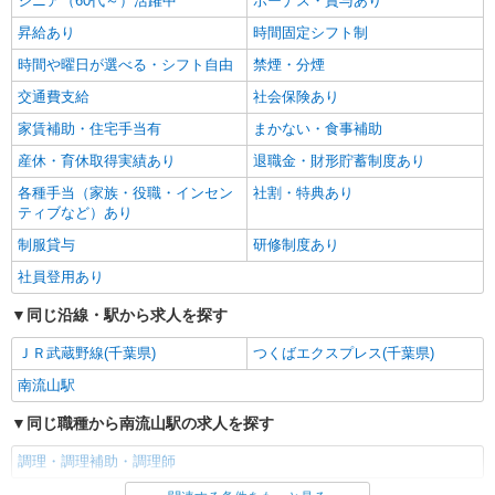
シニア（60代～）活躍中
ボーナス・賞与あり
昇給あり
時間固定シフト制
時間や曜日が選べる・シフト自由
禁煙・分煙
交通費支給
社会保険あり
家賃補助・住宅手当有
まかない・食事補助
産休・育休取得実績あり
退職金・財形貯蓄制度あり
各種手当（家族・役職・インセン
社割・特典あり
ティブなど）あり
制服貸与
研修制度あり
社員登用あり
同じ沿線・駅から求人を探す
ＪＲ武蔵野線(千葉県)
つくばエクスプレス(千葉県)
南流山駅
同じ職種から南流山駅の求人を探す
調理・調理補助・調理師