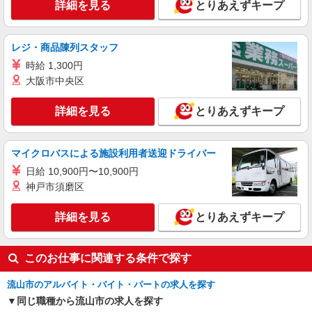
詳細を見る
とりあえずキープ
アルバイト
パート
株式会社LEOC 101166
レジ・商品陳列スタッフ
調理補助【ア・パ】 ≪資格不問！≫
時給 1,300円
時給1140円
大阪市中央区
大和ハウス工業株式会社流山物流センター
（千葉県流山市森のロジスティクスパーク1-1282-
詳細を見る
とりあえずキープ
2 DPL1（食堂内））
詳細を見る
キープ
マイクロバスによる施設利用者送迎ドライバー
日給 10,900円〜10,900円
神戸市須磨区
詳細を見る
とりあえずキープ
このお仕事に関連する条件で探す
流山市のアルバイト・バイト・パートの求人を探す
同じ職種から流山市の求人を探す