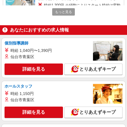
時給1,300円 ※経験によりスタート時給は変動
します。 ※AP評価制度：あり 年1回の評価によ
もっと見る
り時給を見直します。 ※アルバイト賞与（寸
イリーゼ南柏 （千葉県流山市松ヶ丘4-495-3）
志）：あり 年2回。勤続年数により金額UP。
あなたにおすすめの求人情報
詳細を見る
キープ
個別指導講師
アルバイト
パート
株式会社HITOWA フードサービスカンパニー
時給 1,040円〜1,390円
福祉施設での調理補助【アルバイト・パート】
仙台市青葉区
時給1,200円以上 ※経験によりスタート時給は
変動します。 ※AP評価制度：あり 年1回の評価
詳細を見る
とりあえずキープ
により時給を見直します。 ※アルバイト賞与（寸
ソラスト流山 （千葉県流山市松ヶ丘5-732-1）
志）：あり 年2回。勤続年数により金額UP。
ホールスタッフ
詳細を見る
キープ
時給 1,150円
仙台市青葉区
アルバイト
パート
株式会社HITOWA フードサービスカンパニー
詳細を見る
とりあえずキープ
福祉施設での調理補助【アルバイト・パート】
時給1,200円以上 ※経験によりスタート時給は
変動します。 ※AP評価制度：あり 年1回の評価