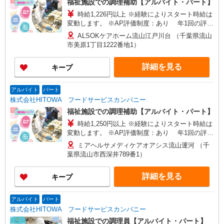
福祉施設での調理補助【アルバイト・パート】
時給1,226円以上 ※経験によりスタート時給は
変動します。 ※AP評価制度：あり 年1回の評価
により時給を見直します。 ※アルバイト賞与（寸
ALSOKケアホーム流山江戸川台 （千葉県流山
志）：あり 年2回。勤続年数により金額UP。
市美原1丁目1222番地1）
詳細を見る
キープ
アルバイト
パート
株式会社HITOWA フードサービスカンパニー
福祉施設での調理補助【アルバイト・パート】
時給1,250円以上 ※経験によりスタート時給は
変動します。 ※AP評価制度：あり 年1回の評価
により時給を見直します。 ※アルバイト賞与（寸
ミアヘルサメディケアオアシス流山運河 （千
志）：あり 年2回。勤続年数により金額UP。
葉県流山市西深井789番1）
詳細を見る
キープ
アルバイト
パート
株式会社HITOWA フードサービスカンパニー
福祉施設での調理員【アルバイト・パート】