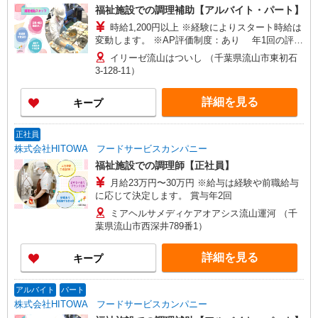
福祉施設での調理補助【アルバイト・パート】
時給1,200円以上 ※経験によりスタート時給は
変動します。 ※AP評価制度：あり 年1回の評価
により時給を見直します。 ※アルバイト賞与（寸
イリーゼ流山はついし （千葉県流山市東初石
志）：あり 年2回。勤続年数により金額UP。
3-128-11）
詳細を見る
キープ
正社員
株式会社HITOWA フードサービスカンパニー
福祉施設での調理師【正社員】
月給23万円〜30万円 ※給与は経験や前職給与
に応じて決定します。 賞与年2回
ミアヘルサメディケアオアシス流山運河 （千
葉県流山市西深井789番1）
詳細を見る
キープ
アルバイト
パート
株式会社HITOWA フードサービスカンパニー