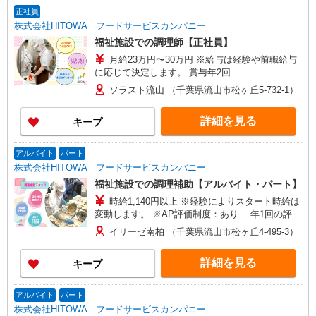
正社員
株式会社HITOWA フードサービスカンパニー
福祉施設での調理師【正社員】
月給23万円〜30万円 ※給与は経験や前職給与
に応じて決定します。 賞与年2回
ソラスト流山 （千葉県流山市松ヶ丘5-732-1）
詳細を見る
キープ
アルバイト
パート
株式会社HITOWA フードサービスカンパニー
福祉施設での調理補助【アルバイト・パート】
時給1,140円以上 ※経験によりスタート時給は
変動します。 ※AP評価制度：あり 年1回の評価
により時給を見直します。 ※アルバイト賞与（寸
イリーゼ南柏 （千葉県流山市松ヶ丘4-495-3）
志）：あり 年2回。勤続年数により金額UP。
詳細を見る
キープ
アルバイト
パート
株式会社HITOWA フードサービスカンパニー