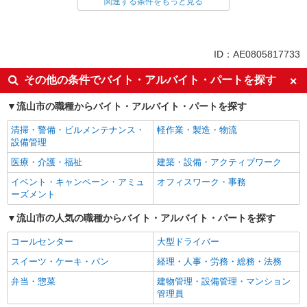
関連する条件をもっと見る
同じ雇用形態から南流山駅の求人を探す
アルバイト
パート
同じ特徴から南流山駅の求人を探す
ID：AE0805817733
朝
車通勤OK
その他の条件でバイト・アルバイト・パートを探す
バイク通勤OK
副業・WワークOK
流山市の職種からバイト・アルバイト・パートを探す
入社日応相談
Web面接OK
清掃・警備・ビルメンテナンス・
軽作業・製造・物流
友達と応募OK
職場見学OKまたは説明会あり
設備管理
未経験歓迎
経験者・有資格者歓迎
医療・介護・福祉
建築・設備・アクティブワーク
新卒・第二新卒歓迎
女性活躍中
イベント・キャンペーン・アミュ
オフィスワーク・事務
主婦・主夫歓迎
フリーター歓迎
ーズメント
学歴不問
ブランクOK
流山市の人気の職種からバイト・アルバイト・パートを探す
ミドル（40代～）活躍中
エルダー（50代～）活躍中
コールセンター
大型ドライバー
シニア（60代～）活躍中
ボーナス・賞与あり
スイーツ・ケーキ・パン
経理・人事・労務・総務・法務
昇給あり
時間固定シフト制
弁当・惣菜
建物管理・設備管理・マンション
時間や曜日が選べる・シフト自由
禁煙・分煙
管理員