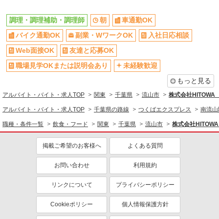
交通費支給
社会保険あり
家賃補助・住宅手当有
まかない・食事補助
調理・調理補助・調理師
朝
車通勤OK
産休・育休取得実績あり
退職金・財形貯蓄制度あり
バイク通勤OK
副業・WワークOK
入社日応相談
各種手当（家族・役職・インセン
社割・特典あり
Web面接OK
友達と応募OK
ティブなど）あり
職場見学OKまたは説明会あり
未経験歓迎
制服貸与
研修制度あり
もっと見る
社員登用あり
アルバイト・バイト・求人TOP
関東
千葉県
流山市
株式会社HITOW
同じ職種から求人を探す
アルバイト・バイト・求人TOP
千葉県の路線
つくばエクスプレス
南流山
飲食・フード
職種・条件一覧
飲食・フード
関東
千葉県
流山市
株式会社HITO
調理・調理補助・調理師
掲載ご希望のお客様へ
よくある質問
同じ特徴から求人を探す
お問い合わせ
利用規約
車通勤OK
副業・WワークOK
未経験歓迎
ミドル（40代～）活躍中
リンクについて
プライバシーポリシー
ボーナス・賞与あり
交通費支給
Cookieポリシー
個人情報保護方針
社会保険あり
まかない・食事補助