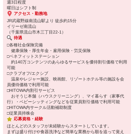
週3日程度
曜日はシフト制
アクセス・勤務地
JR武蔵野線南流山駅より 徒歩約15分
イリーゼ南流山
（千葉県流山市木三丁目22-1）
待遇
□各種社会保険完備
健康保険・厚生年金・雇用保険・労災保険
□ベネフィットステーション
約140万コンテンツのあらゆるサービスを優待割引価格で利用
可能
□クラブオフ/エクシブ
温泉やレジャー施設、映画館、リゾートホテル等の施設を会
員優待価格で利用可能
□HITOWA内割引サービス
おそうじ本舗（ハウスクリーニング）、マイ暮らす（家事代
行）・ベビーシッティングなどを従業員割引価格で利用可能
□HITOWA内サークル活動補助制度
□従業員持株会
応募資格・経験
ほとんどのスタッフが未経験からスタートしています。
まずは盛り付けや食器洗浄など簡単な業務から順を追って覚え