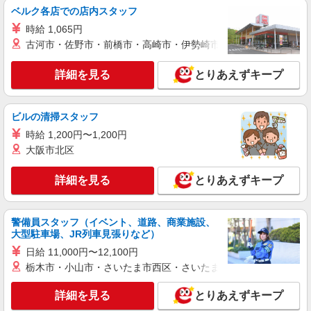
ベルク各店での店内スタッフ
により時給を見直します。 ※アルバイト賞与（寸
ミアヘルサメディケアオアシス流山運河 （千
志）：あり 年2回。勤続年数により金額UP。
時給 1,065円
葉県流山市西深井789番1）
古河市・佐野市・前橋市・高崎市・伊勢崎市・太田市・館林市・
詳細を見る
キープ
詳細を見る
とりあえずキープ
アルバイト
パート
株式会社HITOWA フードサービスカンパニー
ビルの清掃スタッフ
福祉施設での調理員【アルバイト・パート】
時給 1,200円〜1,200円
時給1,200円〜1,300円 ※経験によりスタート
大阪市北区
時給は変動します。 ※AP評価制度：あり 年1回
の評価により時給を見直します。 ※アルバイト賞
ALSOKケアホーム流山江戸川台 （千葉県流山
与（寸志）：あり 年2回。勤続年数により金額
詳細を見る
とりあえずキープ
市美原1丁目1222番地1）
UP。
詳細を見る
キープ
警備員スタッフ（イベント、道路、商業施設、
大型駐車場、JR列車見張りなど）
アルバイト
パート
日給 11,000円〜12,100円
株式会社HITOWA フードサービスカンパニー
栃木市・小山市・さいたま市西区・さいたま市岩槻区・久喜市・
福祉施設での調理補助【アルバイト・パート】
時給1,200円以上 ※経験によりスタート時給は
詳細を見る
とりあえずキープ
変動します。 ※AP評価制度：あり 年1回の評価