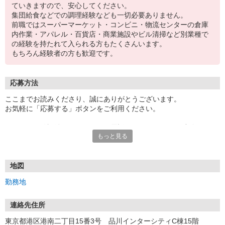
ていきますので、安心してください。
集団給食などでの調理経験なども一切必要ありません。
前職ではスーパーマーケット・コンビニ・物流センターの倉庫
内作業・アパレル・百貨店・商業施設やビル清掃など別業種で
の経験を持たれて入られる方もたくさんいます。
もちろん経験者の方も歓迎です。
応募方法
ここまでお読みくださり、誠にありがとうございます。
お気軽に「応募する」ボタンをご利用ください。
エントリー確認後、こちらよりお電話またはSMSにてご連絡をさせ
もっと見る
ていただきます。
★WEBエントリーは24時間いつでも受付できます。
お電話の際は「イーアイデムを見た」と伝えるとスムーズです。
地図
面接時には履歴書（写真貼付）をご持参ください。
勤務地
連絡先住所
東京都港区港南二丁目15番3号 品川インターシティC棟15階