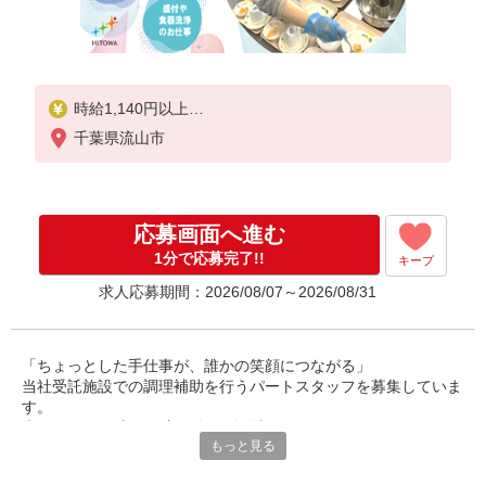
時給1,140円以上
千葉県流山市
※経験によりスタート時給は変動します。
※AP評価制度：あり
年1回の評価により時給を見直します。
※アルバイト賞与（寸志）：あり
応募画面へ進む
年2回。勤続年数により金額UP。
1分で応募完了!!
キープ
求人応募期間：2026/08/07～2026/08/31
「ちょっとした手仕事が、誰かの笑顔につながる」
当社受託施設での調理補助を行うパートスタッフを募集していま
す。
◎40〜60代の主婦の方が多数活躍中。
もっと見る
ご家庭での経験を活かして、社会とつながりながら、無理なく働
けるお仕事です。