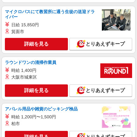
により時給を見直します。 ※アルバイト賞与（寸
イリーゼ南柏 （千葉県流山市松ヶ丘4-495-3）
志）：あり 年2回。勤続年数により金額UP。
マイクロバスにて教習所に通う生徒の送迎ドラ
イバー
詳細を見る
キープ
日給 15,850円
箕面市
パート
ツクイ流山おおたかの森（デイサービス）
詳細を見る
とりあえずキープ
デイサービス 調理スタッフ（ミールケアクル
ー）
時給1,140円 ★土日祝日は時給100円アップ！
ラウンドワンの清掃作業員
千葉県流山市おおたかの森西4丁目18番地13
時給 1,400円
大阪市城東区
詳細を見る
キープ
詳細を見る
とりあえずキープ
アルバイト
パート
株式会社HITOWA フードサービスカンパニー
福祉施設での調理補助【アルバイト・パート】
アパレル用品や雑貨のピッキング検品
時給1,200円以上 ※経験によりスタート時給は
時給 1,200円〜1,500円
変動します。 ※AP評価制度：あり 年1回の評価
柏市
により時給を見直します。 ※アルバイト賞与（寸
イリーゼ流山はついし （千葉県流山市東初石
志）：あり 年2回。勤続年数により金額UP。
3-128-11）
詳細を見る
とりあえずキープ