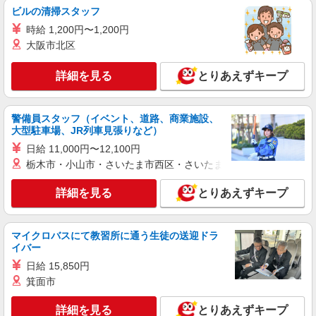
リータンタンカフェ 経堂コルティ店
ビルの清掃スタッフ
中華カフェのキッチンスタッフ（ランチ帯）
時給 1,200円〜1,200円
時給1,300円以上＋交通費規定内支給 ◆昇給あ
大阪市北区
り ※研修中は1,250円
Lee Tan Tan Cafe 経堂コルティ店 東京都世
詳細を見る
とりあえずキープ
田谷区経堂2-1-33 経堂コルティ4F
詳細を見る
キープ
警備員スタッフ（イベント、道路、商業施設、
大型駐車場、JR列車見張りなど）
アルバイト
パート
日給 11,000円〜12,100円
そんぽの家 成城南
栃木市・小山市・さいたま市西区・さいたま市岩槻区・久喜市・
調理補助スタッフ
時給1360円〜1460円 ※経験等による ★早朝時
詳細を見る
とりあえずキープ
給設定あり ★希望収入がありましたら、ご相談い
ただければ希望条件に合うかの確認もいたしま
東京都世田谷区喜多見1丁目31-10
す。 ★時間外手当別途支給 ★上記金額は働きがい
マイクロバスにて教習所に通う生徒の送迎ドラ
向上手当を含みます。 ★働きがい向上手当※26年
イバー
詳細を見る
キープ
6月改定（地域により異なる） 社会保険加入者
日給 15,850円
は更に＋50円
箕面市
アルバイト
パート
コンパスグループ・ジャパン株式会社 39530_p
詳細を見る
とりあえずキープ
調理補助【アルバイト・パート】