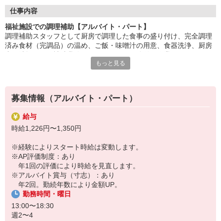
盛付け・配膳・洗浄など、調理師のサポートが中心。
仕事内容
丁寧な研修があるので、未経験・ブランクのある方も安心です。
福祉施設での調理補助【アルバイト・パート】
調理補助スタッフとして厨房で調理した食事の盛り付け、完全調理
「ありがとう」の言葉が、毎日の励みに。誰かの暮らしを支え
済み食材（完調品）の温め、ご飯・味噌汁の用意、食器洗浄、厨房
る、
内の清掃などの補助業務をお願いします。簡単な作業なのでスキル
あたたかいお仕事です。
もっと見る
は必要ありません。お仕事復帰の方や未経験スタートの方大歓迎で
す！先輩が丁寧にサポートしますのでご安心ください。
HITOWAのフードサービスカンパニーは、全国300以上の施設で
給食運営を行う業界大手。
地域に根ざしたサービスを展開し、安心・安全な食事づくりを支
募集情報（アルバイト・パート）
えています。
給与
時給1,226円〜1,350円
※経験によりスタート時給は変動します。
※AP評価制度：あり
年1回の評価により時給を見直します。
※アルバイト賞与（寸志）：あり
年2回。勤続年数により金額UP。
勤務時間・曜日
13:00〜18:30
週2〜4