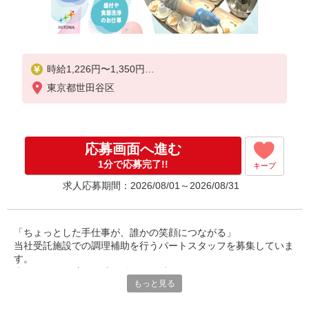
時給1,226円〜1,350円
東京都世田谷区
※経験によりスタート時給は変動します。
※AP評価制度：あり
年1回の評価により時給を見直します。
※アルバイト賞与（寸志）：あり
応募画面へ進む
年2回。勤続年数により金額UP。
1分で応募完了!!
キープ
求人応募期間：2026/08/01～2026/08/31
「ちょっとした手仕事が、誰かの笑顔につながる」
当社受託施設での調理補助を行うパートスタッフを募集していま
す。
◎40〜60代の主婦の方が多数活躍中。
もっと見る
ご家庭での経験を活かして、社会とつながりながら、無理なく働
けるお仕事です。