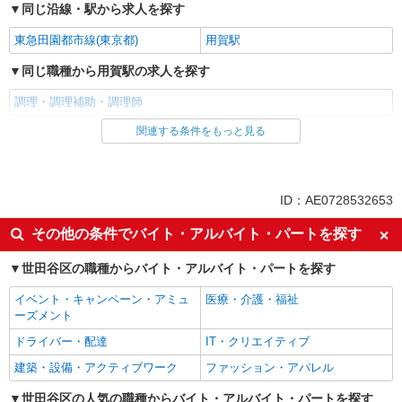
同じ沿線・駅から求人を探す
東急田園都市線(東京都)
用賀駅
同じ職種から用賀駅の求人を探す
調理・調理補助・調理師
関連する条件をもっと見る
同じ雇用形態から用賀駅の求人を探す
アルバイト
パート
同じ特徴から用賀駅の求人を探す
ID：AE0728532653
昼
夕方
その他の条件でバイト・アルバイト・パートを探す
夜
車通勤OK
世田谷区の職種からバイト・アルバイト・パートを探す
バイク通勤OK
副業・WワークOK
イベント・キャンペーン・アミュ
医療・介護・福祉
入社日応相談
Web面接OK
ーズメント
友達と応募OK
職場見学OKまたは説明会あり
ドライバー・配達
IT・クリエイティブ
未経験歓迎
経験者・有資格者歓迎
建築・設備・アクティブワーク
ファッション・アパレル
新卒・第二新卒歓迎
女性活躍中
世田谷区の人気の職種からバイト・アルバイト・パートを探す