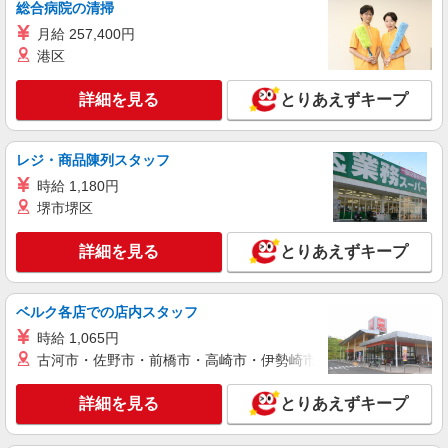
総合病院の清掃
アルバイト
パート
ケンタッキーフライドチキン 経堂店
月給 257,400円
カウンター・キッチンスタッフ ＜優先募集日
港区
時＞土日祝 18:00〜23:00
時給1300円
詳細を見る
とりあえずキープ
東京都世田谷区経堂2-3-1 木津ビル
レジ・商品陳列スタッフ
詳細を見る
キープ
時給 1,180円
堺市堺区
アルバイト
パート
リータンタンカフェ 経堂コルティ店
詳細を見る
とりあえずキープ
中華カフェのキッチンスタッフ（ディナー帯）
時給1,300円以上＋交通費規定内支給 ◆昇給あ
り ※研修中は1,250円
ベルク各店での店内スタッフ
Lee Tan Tan Cafe 経堂コルティ店 東京都世
時給 1,065円
田谷区経堂2-1-33 経堂コルティ4F
古河市・佐野市・前橋市・高崎市・伊勢崎市・太田市・館林市・
詳細を見る
キープ
詳細を見る
とりあえずキープ
アルバイト
パート