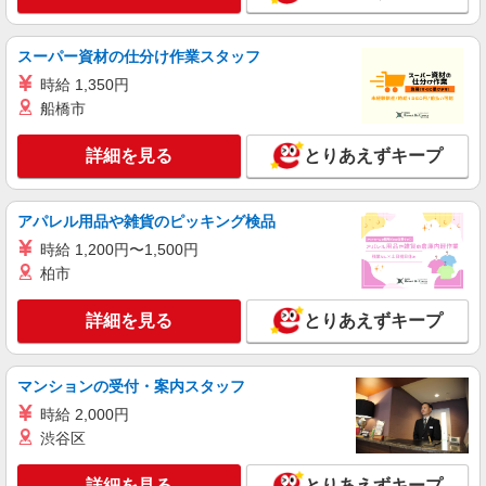
時給1,300円以上 試用期間中 時給1,300円以上
(試用期間2ヶ月) 残業が発生した場合、残業代を1
スーパー資材の仕分け作業スタッフ
分単位で別途支給します。
関東中央病院 （東京都世田谷区上用賀6丁目
時給 1,350円
25-1）
船橋市
詳細を見る
キープ
詳細を見る
とりあえずキープ
アルバイト
パート
コンパスグループ・ジャパン株式会社 39521_p
アパレル用品や雑貨のピッキング検品
調理師【アルバイト・パート】
時給 1,200円〜1,500円
時給1,500円以上 試用期間中 時給1,500円以上
柏市
(試用期間2ヶ月) 残業が発生した場合、残業代を1
分単位で別途支給します。
フェリオ成城 （東京都世田谷区祖師谷4-32-
詳細を見る
とりあえずキープ
7）
詳細を見る
キープ
マンションの受付・案内スタッフ
時給 2,000円
アルバイト
パート
渋谷区
コンパスグループ・ジャパン株式会社 39655_p
調理補助【アルバイト・パート】
詳細を見る
とりあえずキープ