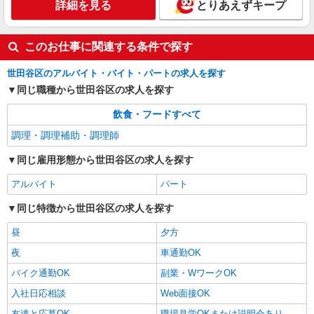
(試用期間2ヶ月) 17:00〜21:00 時給1,500円以上 残
詳細を見る
とりあえずキープ
業が発生した場合、残業代を1分単位で別途支給し
楽天クリムゾンハウス （東京都世田谷区玉川
ます。
一丁目14番1号 タワーオフィス9F）
このお仕事に関連する条件で探す
詳細を見る
キープ
世田谷区のアルバイト・バイト・パートの求人を探す
同じ職種から世田谷区の求人を探す
飲食・フードすべて
調理・調理補助・調理師
同じ雇用形態から世田谷区の求人を探す
アルバイト
パート
同じ特徴から世田谷区の求人を探す
昼
夕方
夜
車通勤OK
バイク通勤OK
副業・WワークOK
入社日応相談
Web面接OK
友達と応募OK
職場見学OKまたは説明会あり