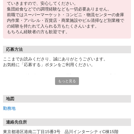
ていきますので、安心してください。
集団給食などでの調理経験なども一切必要ありません。
前職ではスーパーマーケット・コンビニ・物流センターの倉庫
内作業・アパレル・百貨店・商業施設やビル清掃など別業種で
の経験を持たれて入られる方もたくさんいます。
もちろん経験者の方も歓迎です。
応募方法
ここまでお読みくださり、誠にありがとうございます。
お気軽に「応募する」ボタンをご利用ください。
エントリー確認後、こちらよりお電話またはSMSにてご連絡をさせ
もっと見る
ていただきます。
★WEBエントリーは24時間いつでも受付できます。
お電話の際は「イーアイデムを見た」と伝えるとスムーズです。
地図
面接時には履歴書（写真貼付）をご持参ください。
勤務地
連絡先住所
東京都港区港南二丁目15番3号 品川インターシティC棟15階