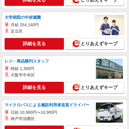
時給1,300円以上 試用期間中 時給1,300円以上
(試用期間2ヶ月) 残業が発生した場合、残業代を1
分単位で別途支給します。
三軒茶屋第一病院 （東京都世田谷区三軒茶屋
大学病院の中材滅菌
１丁目２２－８）
月給 254,160円
足立区
詳細を見る
キープ
詳細を見る
とりあえずキープ
アルバイト
パート
SOMPOケア ラヴィーレ 二子玉川
調理・食器洗浄・発注
レジ・商品陳列スタッフ
時給1360円〜1510円 ※経験等による ★早朝時
時給 1,300円
給（5:00〜8:00）時給＋100円 ★希望収入があり
大阪市中央区
ましたら、ご相談いただければ希望条件に合うか
東京都世田谷区鎌田3丁目27-3
の確認もいたします。 ★時間外手当別途支給 ★上
詳細を見る
とりあえずキープ
記金額は働きがい向上手当を含みます。 ★働きが
詳細を見る
キープ
い向上手当※26年6月改定（地域により異なる）
社会保険加入者は更に＋50円
マイクロバスによる施設利用者送迎ドライバー
アルバイト
パート
コンパスグループ・ジャパン株式会社 21237_p
日給 10,900円〜10,900円
調理補助【アルバイト・パート】
神戸市須磨区
時給1,250円以上 試用期間中 時給1,250円以上