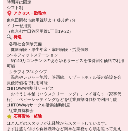
時間帯は固定
シフト制
アクセス・勤務地
東急田園都市線用賀駅より 徒歩約7分
イリーゼ用賀
（東京都世田谷区用賀1丁目19-22）
待遇
□各種社会保険完備
健康保険・厚生年金・雇用保険・労災保険
□ベネフィットステーション
約140万コンテンツのあらゆるサービスを優待割引価格で利用
可能
□クラブオフ/エクシブ
温泉やレジャー施設、映画館、リゾートホテル等の施設を会
員優待価格で利用可能
□HITOWA内割引サービス
おそうじ本舗（ハウスクリーニング）、マイ暮らす（家事代
行）・ベビーシッティングなどを従業員割引価格で利用可能
□HITOWA内サークル活動補助制度
□従業員持株会
応募資格・経験
ほとんどのスタッフが未経験からスタートしています。
まずは盛り付けや食器洗浄など簡単な業務から順を追って覚え