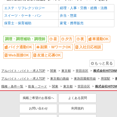
主婦・主夫歓迎
フリーター歓迎
エステ・リフレクソロジー
経理・人事・労務・総務・法務
学歴不問
ブランクOK
スイーツ・ケーキ・パン
弁当・惣菜
ミドル（40代～）活躍中
エルダー（50代～）活躍中
保育士・保育補助
家電・携帯販売
シニア（60代～）活躍中
ボーナス・賞与あり
昇給あり
時間固定シフト制
調理・調理補助・調理師
昼
夕方
夜
車通勤OK
時間や曜日が選べる・シフト自由
禁煙・分煙
バイク通勤OK
副業・WワークOK
入社日応相談
交通費支給
社会保険あり
家賃補助・住宅手当有
まかない・食事補助
Web面接OK
友達と応募OK
産休・育休取得実績あり
退職金・財形貯蓄制度あり
もっと見る
各種手当（家族・役職・インセン
社割・特典あり
アルバイト・バイト・求人TOP
関東
東京都
世田谷区
株式会社HITO
ティブなど）あり
アルバイト・バイト・求人TOP
東京都の路線
東急田園都市線
用賀駅
制服貸与
研修制度あり
職種・条件一覧
飲食・フード
関東
東京都
世田谷区
株式会社HIT
社員登用あり
掲載ご希望のお客様へ
よくある質問
同じ職種から求人を探す
飲食・フード
お問い合わせ
利用規約
調理・調理補助・調理師