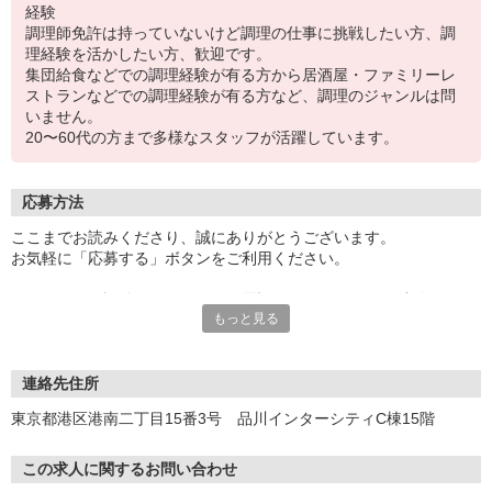
経験
調理師免許は持っていないけど調理の仕事に挑戦したい方、調
理経験を活かしたい方、歓迎です。
集団給食などでの調理経験が有る方から居酒屋・ファミリーレ
ストランなどでの調理経験が有る方など、調理のジャンルは問
いません。
20〜60代の方まで多様なスタッフが活躍しています。
応募方法
ここまでお読みくださり、誠にありがとうございます。
お気軽に「応募する」ボタンをご利用ください。
エントリー確認後、こちらよりお電話またはSMSにてご連絡をさせ
もっと見る
ていただきます。
★WEBエントリーは24時間いつでも受付できます。
お電話の際は「イーアイデムを見た」と伝えるとスムーズです。
連絡先住所
面接時には履歴書（写真貼付）をご持参ください。
東京都港区港南二丁目15番3号 品川インターシティC棟15階
この求人に関するお問い合わせ