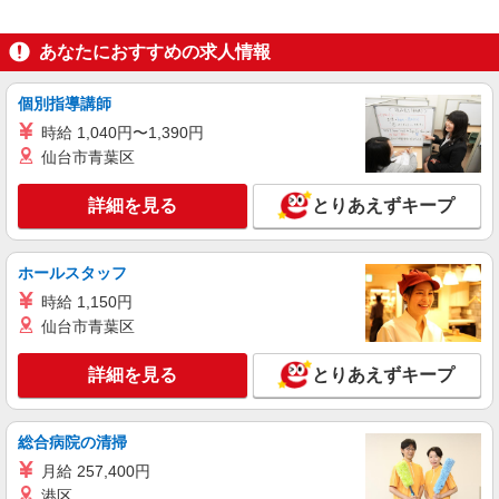
カウンター・キッチンスタッフ ＜優先募集日
時＞土日祝 11:00〜17:00
あなたにおすすめの求人情報
時給1250円
東京都杉並区和泉3-4-2
個別指導講師
時給 1,040円〜1,390円
詳細を見る
キープ
仙台市青葉区
アルバイト
パート
詳細を見る
とりあえずキープ
ケンタッキーフライドチキン 荻窪店
カウンター・キッチンスタッフ ＜優先募集日
時＞平日（月〜金） 11:00〜17:00
ホールスタッフ
時給1300円
時給 1,150円
東京都杉並区上荻1-8-10
仙台市青葉区
詳細を見る
詳細を見る
とりあえずキープ
キープ
アルバイト
パート
総合病院の清掃
ケンタッキーフライドチキン エリアスタッフ浜田山駅前店
月給 257,400円
KFC店舗サポートスタッフ
港区