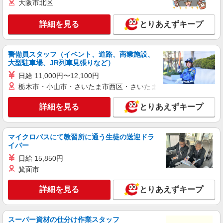
大阪市北区
記2店舗を中心に、JR中央線・京王井の頭線沿線
の店舗（荻窪、高円寺、三鷹、笹塚、初台、阿佐
詳細を見る
キープ
詳細を見る
とりあえずキープ
ヶ谷など）で勤務の可能性があります。 勤務地は
オファーごとに確認できるのでシフトの提出は不
要です。
アルバイト
パート
警備員スタッフ（イベント、道路、商業施設、
ケンタッキーフライドチキン エリアスタッフ西荻窪駅前店
大型駐車場、JR列車見張りなど）
KFC店舗サポートスタッフ
日給 11,000円〜12,100円
時給1,250円
栃木市・小山市・さいたま市西区・さいたま市岩槻区・久喜市・
［1］吉祥寺南口店 東京都武蔵野市吉祥寺南
町1-4-1 ［2］永福町店 東京都杉並区和泉3-4-2 上
詳細を見る
とりあえずキープ
記2店舗を中心に、JR中央線・京王井の頭線沿線
の店舗（荻窪、高円寺、三鷹、笹塚、初台、阿佐
詳細を見る
キープ
ヶ谷など）で勤務の可能性があります。 勤務地は
オファーごとに確認できるのでシフトの提出は不
マイクロバスにて教習所に通う生徒の送迎ドラ
要です。
アルバイト
パート
イバー
ケンタッキーフライドチキン エリアスタッフ阿佐ヶ谷店
日給 15,850円
KFC店舗サポートスタッフ
箕面市
時給1,250円
詳細を見る
とりあえずキープ
［1］吉祥寺南口店 東京都武蔵野市吉祥寺南
町1-4-1 ［2］永福町店 東京都杉並区和泉3-4-2 上
記2店舗を中心に、JR中央線・京王井の頭線沿線
の店舗（荻窪、高円寺、三鷹、笹塚、初台、阿佐
スーパー資材の仕分け作業スタッフ
詳細を見る
キープ