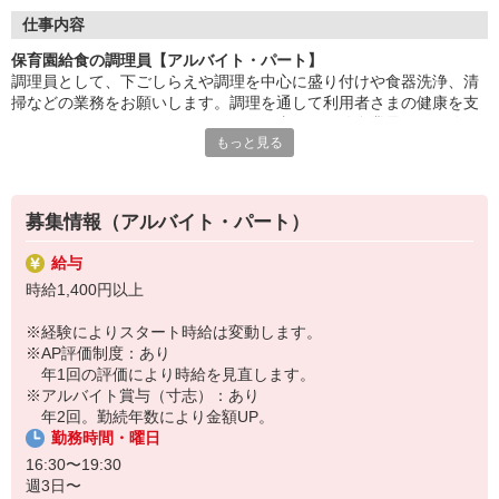
タートできます。
仕事内容
「美味しかった」「ありがとう」の言葉が、毎日の励みに。誰か
保育園給食の調理員【アルバイト・パート】
の暮らしを支える、
調理員として、下ごしらえや調理を中心に盛り付けや食器洗浄、清
あたたかいお仕事です。
掃などの業務をお願いします。調理を通して利用者さまの健康を支
えることのできるやりがいのあるお仕事です。給食業界での経験は
家事や育児と両立しながら、しっかり収入も確保。生活にメリハ
もっと見る
不問で歓迎しています。最初は心を込めて調理ができればOKです。
リをつけて働けます。
食に興味がある方、お気軽にご応募ください。
HITOWAのフードサービスカンパニーは、全国300以上の施設で
給食運営を行う業界大手。
募集情報（アルバイト・パート）
地域に根ざしたサービスを展開し、安心・安全な食事づくりを支
えています。
給与
時給1,400円以上
※経験によりスタート時給は変動します。
※AP評価制度：あり
年1回の評価により時給を見直します。
※アルバイト賞与（寸志）：あり
年2回。勤続年数により金額UP。
勤務時間・曜日
16:30〜19:30
週3日〜