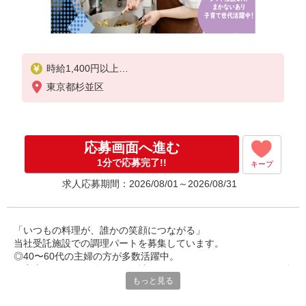
時給1,400円以上
東京都杉並区
※経験によりスタート時給は変動します。
※AP評価制度：あり
年1回の評価により時給を見直します。
※アルバイト賞与（寸志）：あり
応募画面へ進む
年2回。勤続年数により金額UP。
1分で応募完了!!
キープ
求人応募期間：2026/08/01～2026/08/31
「いつもの料理が、誰かの笑顔につながる」
当社受託施設での調理パートを募集しています。
◎40〜60代の主婦の方が多数活躍中。
ご家庭での経験を活かして、社会とつながりながら、しっかり働
もっと見る
けるお仕事です。
丁寧な研修があるので、未経験やブランクのある方も安心してス