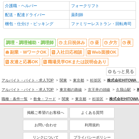
ブランクOK
ミドル（40代～）活躍中
介護職・ヘルパー
フォークリフト
エルダー（50代～）活躍中
シニア（60代～）活躍中
配送・配達ドライバー
薬剤師
ボーナス・賞与あり
昇給あり
梱包・仕分け・ピッキング
ファミリーレストラン・回転寿司
時間固定シフト制
時間や曜日が選べる・シフト自由
禁煙・分煙
交通費支給
調理・調理補助・調理師
土日祝休み
昼
夕方
夜
社会保険あり
家賃補助・住宅手当有
副業・WワークOK
入社日応相談
Web面接OK
まかない・食事補助
産休・育休取得実績あり
友達と応募OK
職場見学OKまたは説明会あり
退職金・財形貯蓄制度あり
各種手当（家族・役職・インセン
ティブなど）あり
もっと見る
社割・特典あり
制服貸与
アルバイト・バイト・求人TOP
関東
東京都
杉並区
株式会社HITOW
研修制度あり
社員登用あり
アルバイト・バイト・求人TOP
東京都の路線
京王井の頭線
久我山駅
同じ職種から求人を探す
職種・条件一覧
飲食・フード
関東
東京都
杉並区
株式会社HITO
飲食・フード
掲載ご希望のお客様へ
よくある質問
調理・調理補助・調理師
お問い合わせ
利用規約
同じ特徴から求人を探す
リンクについて
プライバシーポリシー