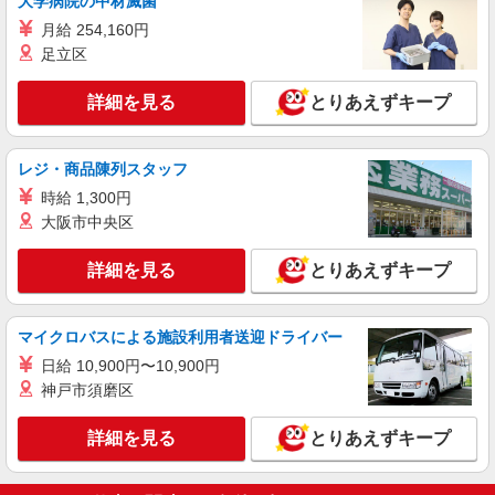
大学病院の中材滅菌
アルバイト
パート
月給 254,160円
SOMPOケア ラヴィーレレジデンス 久我山
足立区
調理・食器洗浄・発注
時給1390円〜1540円 ※経験等による ★早朝時
詳細を見る
とりあえずキープ
給（5:00〜8:00）時給＋100円 ★希望収入があり
ましたら、ご相談いただければ希望条件に合うか
東京都杉並区宮前5丁目203番14（確定前） ※
の確認もいたします。 ★時間外手当別途支給 ★上
当ホームはオープン前のため現在建設中です
レジ・商品陳列スタッフ
記金額は働きがい向上手当を含みます。 ★働きが
い向上手当※26年6月改定（地域により異なる）
時給 1,300円
詳細を見る
キープ
社会保険加入者は更に＋50円
大阪市中央区
アルバイト
パート
詳細を見る
とりあえずキープ
コンパスグループ・ジャパン株式会社 39355_p
調理師【アルバイト・パート】
時給1,600円以上 試用期間中 時給1,600円以上
マイクロバスによる施設利用者送迎ドライバー
(試用期間2ヶ月) 残業が発生した場合、残業代を1
日給 10,900円〜10,900円
分単位で別途支給します。
グランダ上井草弐番館 （東京都杉並区上井草
神戸市須磨区
2丁目25-23）
詳細を見る
とりあえずキープ
詳細を見る
キープ