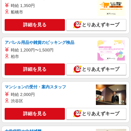
ヶ谷など）で勤務の可能性があります。 勤務地は
時給 1,350円
オファーごとに確認できるのでシフトの提出は不
船橋市
要です。
アルバイト
パート
コンパスグループ・ジャパン株式会社 39516_p
詳細を見る
とりあえずキープ
調理補助【アルバイト・パート】
時給1,300円以上 試用期間中 時給1,300円以上
(試用期間2ヶ月) 残業が発生した場合、残業代を1
アパレル用品や雑貨のピッキング検品
分単位で別途支給します。
グランダ西荻窪 （東京都杉並区今川4-20-1）
時給 1,200円〜1,500円
柏市
詳細を見る
キープ
詳細を見る
とりあえずキープ
アルバイト
パート
コンパスグループ・ジャパン株式会社 39186_p
調理師【アルバイト・パート】
マンションの受付・案内スタッフ
時給1,600円以上 試用期間中 時給1,600円以上
時給 2,000円
(試用期間2ヶ月) 残業が発生した場合、残業代を1
渋谷区
分単位で別途支給します。
グランダ上井草 （東京都杉並区上井草4-7-
23 グランダ上井草内）
詳細を見る
とりあえずキープ
詳細を見る
キープ