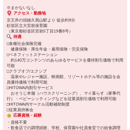
※まかないなし
アクセス・勤務地
京王井の頭線久我山駅より 徒歩約9分
杉並区立大宮前保育園
（東京都杉並区宮前5丁目19番8号）
待遇
□各種社会保険完備
健康保険・厚生年金・雇用保険・労災保険
□ベネフィットステーション
約140万コンテンツのあらゆるサービスを優待割引価格で利用
可能
□クラブオフ/エクシブ
温泉やレジャー施設、映画館、リゾートホテル等の施設を会
員優待価格で利用可能
□HITOWA内割引サービス
おそうじ本舗（ハウスクリーニング）、マイ暮らす（家事代
行）・ベビーシッティングなどを従業員割引価格で利用可能
□HITOWA内サークル活動補助制度
□従業員持株会
応募資格・経験
・資格不要
・飲食店での調理経験、学校、保育園や社員食堂での給食調理