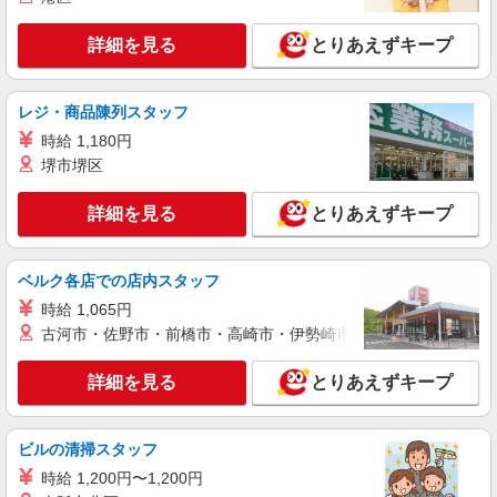
時給1,250円
［1］吉祥寺南口店 東京都武蔵野市吉祥寺南
詳細を見る
とりあえずキープ
町1-4-1 ［2］永福町店 東京都杉並区和泉3-4-2 上
記2店舗を中心に、JR中央線・京王井の頭線沿線
の店舗（荻窪、高円寺、三鷹、笹塚、初台、阿佐
詳細を見る
キープ
ヶ谷など）で勤務の可能性があります。 勤務地は
レジ・商品陳列スタッフ
オファーごとに確認できるのでシフトの提出は不
時給 1,180円
要です。
アルバイト
パート
堺市堺区
ケンタッキーフライドチキン エリアスタッフ高円寺店
KFC店舗サポートスタッフ
詳細を見る
とりあえずキープ
時給1,250円
［1］吉祥寺南口店 東京都武蔵野市吉祥寺南
町1-4-1 ［2］永福町店 東京都杉並区和泉3-4-2 上
ベルク各店での店内スタッフ
記2店舗を中心に、JR中央線・京王井の頭線沿線
時給 1,065円
の店舗（荻窪、高円寺、三鷹、笹塚、初台、阿佐
詳細を見る
キープ
ヶ谷など）で勤務の可能性があります。 勤務地は
古河市・佐野市・前橋市・高崎市・伊勢崎市・太田市・館林市・
オファーごとに確認できるのでシフトの提出は不
要です。
アルバイト
パート
詳細を見る
とりあえずキープ
ケンタッキーフライドチキン エリアスタッフ荻窪店
KFC店舗サポートスタッフ
時給1,250円
ビルの清掃スタッフ
［1］吉祥寺南口店 東京都武蔵野市吉祥寺南
時給 1,200円〜1,200円
町1-4-1 ［2］永福町店 東京都杉並区和泉3-4-2 上