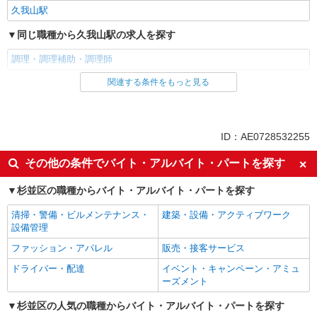
久我山駅
同じ職種から久我山駅の求人を探す
調理・調理補助・調理師
関連する条件をもっと見る
同じ雇用形態から久我山駅の求人を探す
アルバイト
パート
同じ特徴から久我山駅の求人を探す
ID：AE0728532255
土日祝休み
昼
その他の条件でバイト・アルバイト・パートを探す
夕方
夜
杉並区の職種からバイト・アルバイト・パートを探す
副業・WワークOK
入社日応相談
清掃・警備・ビルメンテナンス・
建築・設備・アクティブワーク
Web面接OK
友達と応募OK
設備管理
職場見学OKまたは説明会あり
未経験歓迎
ファッション・アパレル
販売・接客サービス
経験者・有資格者歓迎
新卒・第二新卒歓迎
ドライバー・配達
イベント・キャンペーン・アミュ
女性活躍中
主婦・主夫歓迎
ーズメント
フリーター歓迎
学歴不問
杉並区の人気の職種からバイト・アルバイト・パートを探す