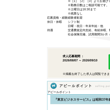
※［1］［2］［3］よりお選び
※勤務日数はご相談可能です。
※土曜日は16:30まで
※残業なし
応募資格・経験
経験者歓迎
休日・休暇
シフト制
日曜・祝日・年末年始・他
待遇
交通費規定内支給、有給休暇、
社会保険完備、試用期間3か月
求人応募期間 ：
2026/08/07 ～ 2026/09/10
※掲載を終了した求人は閲覧できま
アピールポイント
『東京ビジネスサービス』は昭和37年