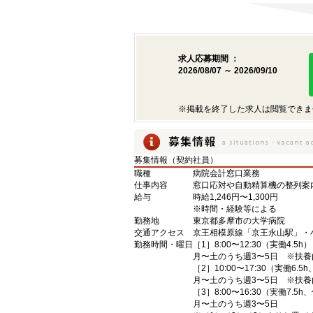
求人応募期間 ：
2026/08/07 ～ 2026/09/10
※掲載を終了した求人は閲覧できま
募集情報（契約社員）
職種
病院会計窓口業務
仕事内容
窓口応対や自動精算機の整列案
給与
時給1,246円〜1,300円
※時間・経験等による
勤務地
東京都多摩市の大学病院
交通アクセス
京王相模原線「京王永山駅」・
勤務時間・曜日
［1］8:00〜12:30（実働4.5h）
月〜土のうち週3〜5日 ※扶養
［2］10:00〜17:30（実働6.5
月〜土のうち週3〜5日 ※扶養
［3］8:00〜16:30（実働7.5h
月〜土のうち週3〜5日