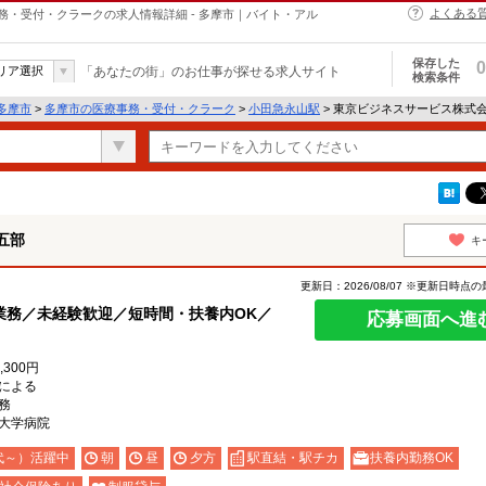
よくある
・受付・クラークの求人情報詳細 - 多摩市｜バイト・アル
保存した
0
リア選択
「あなたの街」のお仕事が探せる求人サイト
検索条件
多摩市
>
多摩市の医療事務・受付・クラーク
>
小田急永山駅
> 東京ビジネスサービス株式
五部
キ
更新日：2026/08/07 ※更新日時点
業務／未経験歓迎／短時間・扶養内OK／
応募画面へ進
,300円
による
務
大学病院
代～）活躍中
朝
昼
夕方
駅直結・駅チカ
扶養内勤務OK