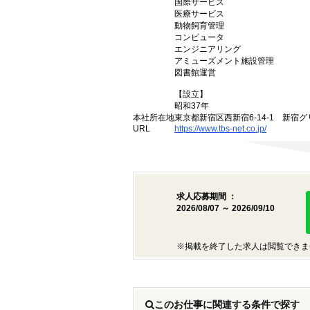
国際サービス
医療サービス
動物飼育管理
コンピュータ
エンジニアリング
アミューズメント施設管理
図書館運営
【設立】
昭和37年
本社所在地
東京都新宿区西新宿6-14-1 新宿
URL
https://www.tbs-net.co.jp/
求人応募期間 ：
2026/08/07 ～ 2026/09/10
※掲載を終了した求人は閲覧できま
このお仕事に関連する条件で探す