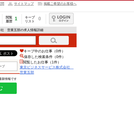
質問
サイトマップ
掲載ご希望のお客様へ
閲覧
キープ
1
0
履歴
リスト
ログイン
会社 営業五部の求人情報詳細
キープ中のお仕事（0件）
保存した検索条件（
0
件）
閲覧したお仕事（1件）
ープ
東京ビジネスサービス株式会社
営業五部
の最新情報です
む