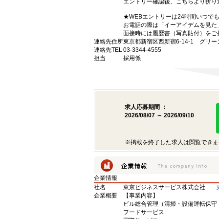
エントリー確認後、こちらより折り
★WEBエントリーは24時間いつで
お電話の際は「イーアイデムを見た
面接時には履歴書（写真貼付）をご
連絡先住所
東京都新宿区西新宿6-14-1 グリ
連絡先TEL
03-3344-4555
担当
採用係
求人応募期間 ：
2026/08/07 ～ 2026/09/10
※掲載を終了した求人は閲覧できま
企業情報
社名
東京ビジネスサービス株式会社
企業概要
【事業内容】
ビル総合管理（清掃・設備運転保守
フードサービス