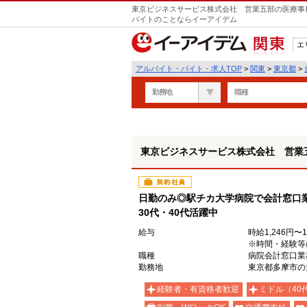
東京ビジネスサービス株式会社 営業五部の医療事務
バイトのことならイーアイデム
エ
関東
アルバイト・バイト・求人TOP
>
関東
>
東京都
>
勤務地
職種
東京ビジネスサービス株式会社 営業
契約社員
日勤のみ◎駅チカ大学病院で会計窓口
30代・40代活躍中
給与
時給1,246円〜1
※時間・経験等
職種
病院会計窓口業
勤務地
東京都多摩市の
経験者・有資格者歓迎
ミドル（40