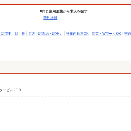
同じ雇用形態から求人を探す
契約社員
）活躍中
朝
昼
夕方
駅直結・駅チカ
扶養内勤務OK
副業・WワークOK
交
ービル2F-B