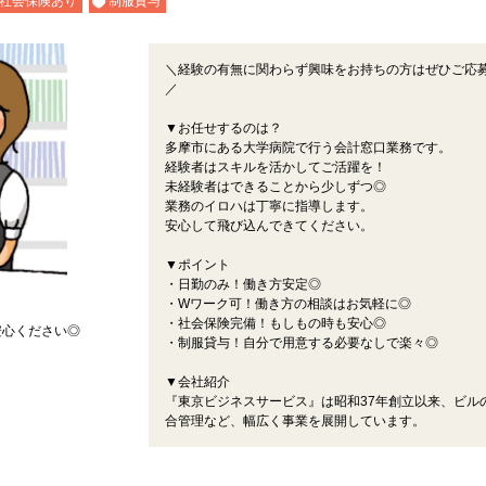
社会保険あり
制服貸与
＼経験の有無に関わらず興味をお持ちの方はぜひご応
／
▼お任せするのは？
多摩市にある大学病院で行う会計窓口業務です。
経験者はスキルを活かしてご活躍を！
未経験者はできることから少しずつ◎
業務のイロハは丁寧に指導します。
安心して飛び込んできてください。
▼ポイント
・日勤のみ！働き方安定◎
・Wワーク可！働き方の相談はお気軽に◎
・社会保険完備！もしもの時も安心◎
安心ください◎
・制服貸与！自分で用意する必要なしで楽々◎
▼会社紹介
『東京ビジネスサービス』は昭和37年創立以来、ビル
合管理など、幅広く事業を展開しています。