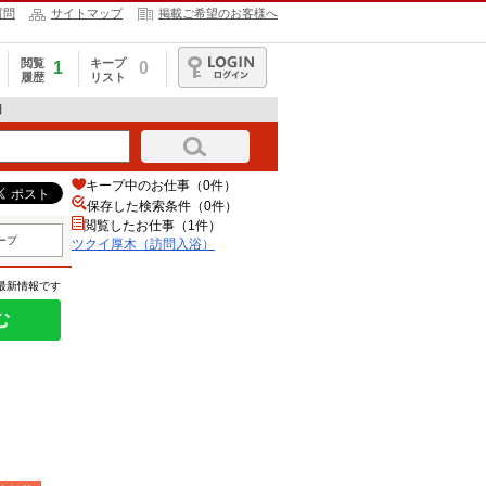
質問
サイトマップ
掲載ご希望のお客様へ
閲覧
キープ
1
0
履歴
リスト
ログイン
細
キープ中のお仕事（0件）
保存した検索条件（
0
件）
閲覧したお仕事（1件）
ープ
ツクイ厚木（訪問入浴）
の最新情報です
む