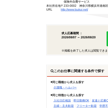
保険外自費サービス
本社所在地
〒233-0002 神奈川県横浜市港南
URL
http://www.tsukui.net/
求人応募期間 ：
2026/08/07 ～ 2026/08/20
※掲載を終了した求人は閲覧できま
このお仕事に関連する条件で探す
同じ職種から求人を探す
介護職・ヘルパー
同じ特徴から求人を探す
入社日応相談
即日勤務OK
友達と応募O
主婦・主夫歓迎
フリーター歓迎
学歴不