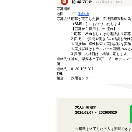
応募情報
地図
勤務地
応募方法
応募が完了した後、面接日程調整の為
（SMS）】にお送りいたします。
【応募から採用までの流れ】
1.応募…Webもしくはお電話より応
2.面接…ご質問や働き方の相談も受け
※面接時に適性検査＋実技試験を実施
※実技試験はドライバーの職種のみと
3.採用…入社日はご相談に応じます。
連絡先住
神奈川県厚木市栄町1-1-8 ホテルマ
所
連絡先
0120-106-311
TEL
担当
採用センター
求人応募期間 ：
2026/08/07 ～ 2026/08/20
※掲載を終了した求人は閲覧できま