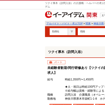
ツクイ厚木（訪問入浴）の介護職・ヘルパーの求人情
デム
エ
関東
アルバイト・バイト・求人TOP
>
関東
>
神奈川県
勤務地
職種
ツクイ厚木（訪問入浴）
パート
未経験者歓迎/同行研修あり【ツクイの
求人】
給与
時給1,350円〜1,450円
★土・祝日は時給100円アップ
※給与幅は資格・経験等による
職種
訪問入浴 介護職員（オペレー
勤務地
神奈川県厚木市栄町1-1-8 