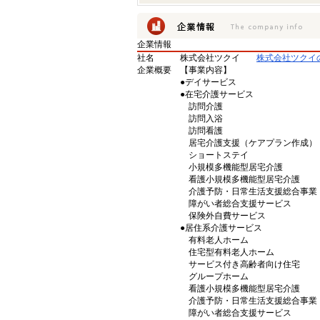
企業情報
社名
株式会社ツクイ
株式会社ツクイ
企業概要
【事業内容】
●デイサービス
●在宅介護サービス
訪問介護
訪問入浴
訪問看護
居宅介護支援（ケアプラン作成）
ショートステイ
小規模多機能型居宅介護
看護小規模多機能型居宅介護
介護予防・日常生活支援総合事業
障がい者総合支援サービス
保険外自費サービス
●居住系介護サービス
有料老人ホーム
住宅型有料老人ホーム
サービス付き高齢者向け住宅
グループホーム
看護小規模多機能型居宅介護
介護予防・日常生活支援総合事業
障がい者総合支援サービス