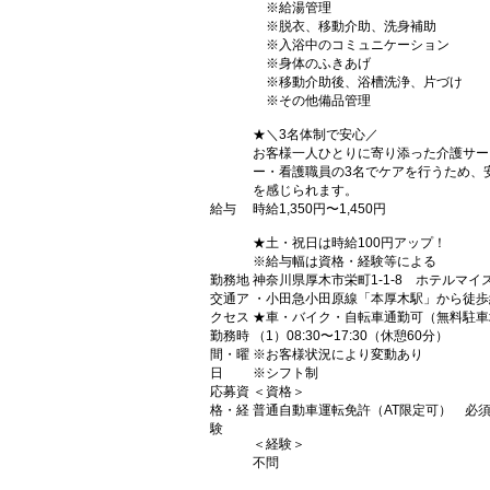
※給湯管理
※脱衣、移動介助、洗身補助
※入浴中のコミュニケーション
※身体のふきあげ
※移動介助後、浴槽洗浄、片づけ
※その他備品管理
★＼3名体制で安心／
お客様一人ひとりに寄り添った介護サー
ー・看護職員の3名でケアを行うため、
を感じられます。
給与
時給1,350円〜1,450円
★土・祝日は時給100円アップ！
※給与幅は資格・経験等による
勤務地
神奈川県厚木市栄町1-1-8 ホテルマイ
交通ア
・小田急小田原線「本厚木駅」から徒歩
クセス
★車・バイク・自転車通勤可（無料駐車
勤務時
（1）08:30〜17:30（休憩60分）
間・曜
※お客様状況により変動あり
日
※シフト制
応募資
＜資格＞
格・経
普通自動車運転免許（AT限定可） 必
験
＜経験＞
不問