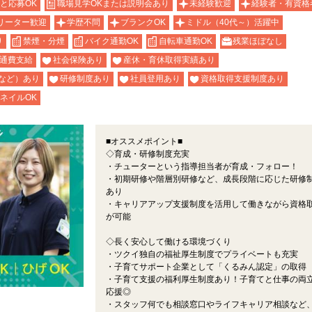
と応募OK
職場見学OKまたは説明会あり
未経験歓迎
経験者・有資格
リーター歓迎
学歴不問
ブランクOK
ミドル（40代～）活躍中
り
禁煙・分煙
バイク通勤OK
自転車通勤OK
残業ほぼなし
通費支給
社会保険あり
産休・育休取得実績あり
など）あり
研修制度あり
社員登用あり
資格取得支援制度あり
ネイルOK
■オススメポイント■
◇育成・研修制度充実
・チューターという指導担当者が育成・フォロー！
・初期研修や階層別研修など、成長段階に応じた研修
あり
・キャリアアップ支援制度を活用して働きながら資格
が可能
◇長く安心して働ける環境づくり
・ツクイ独自の福祉厚生制度でプライベートも充実
・子育てサポート企業として「くるみん認定」の取得
・子育て支援の福利厚生制度あり！子育てと仕事の両
応援◎
・スタッフ何でも相談窓口やライフキャリア相談など