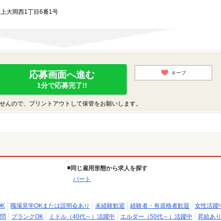
区上大岡西1丁目6番1号
応募画面へ進む
キープ
1分で応募完了!!
せんので、プリントアウトして保管をお願いします。
同じ雇用形態から求人を探す
パート
K
職場見学OKまたは説明会あり
未経験歓迎
経験者・有資格者歓迎
女性活躍
問
ブランクOK
ミドル（40代～）活躍中
エルダー（50代～）活躍中
昇給あ