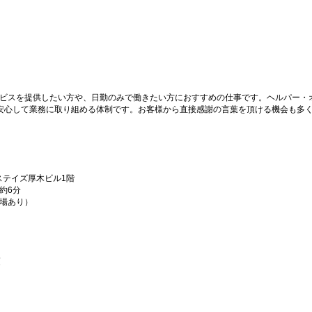
ビスを提供したい方や、日勤のみで働きたい方におすすめの仕事です。ヘルパー・
安心して業務に取り組める体制です。お客様から直接感謝の言葉を頂ける機会も多
ステイズ厚木ビル1階
約6分
場あり）
須