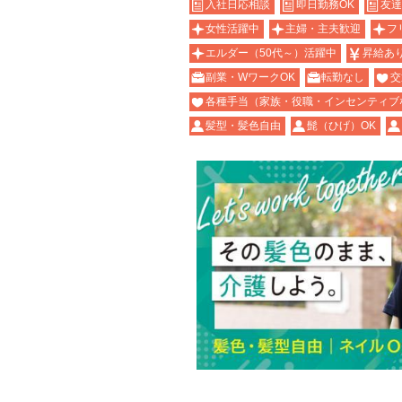
入社日応相談
即日勤務OK
友達
女性活躍中
主婦・主夫歓迎
フ
エルダー（50代～）活躍中
昇給あ
副業・WワークOK
転勤なし
交
各種手当（家族・役職・インセンティブ
髪型・髪色自由
髭（ひげ）OK