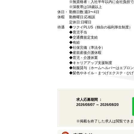
※無資格者：入社半年以内に会社負担で
※深夜帯は18歳以上
休日・
勤務日数:週3〜4日
休暇
勤務曜日:応相談
定休日:日曜日
待遇
◆ツクイPLUS（独自の福利厚生制度）
◆育児手当
◆交通費規定支給
◆有給
◆社保完備（準法令）
◆産前産後介護休暇
◆育児・介護休業
◆キャリアアップ支援制度
◆制服貸与（ホームヘルパーはエプロン
◆髪色やネイル・まつげエクステ・ひげ
求人応募期間 ：
2026/08/07 ～ 2026/08/20
※掲載を終了した求人は閲覧できま