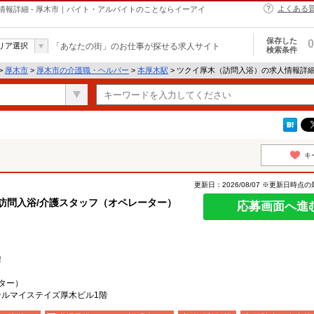
よくある
報詳細 - 厚木市｜バイト・アルバイトのことならイーアイ
保存した
0
リア選択
「あなたの街」のお仕事が探せる求人サイト
検索条件
>
厚木市
>
厚木市の介護職・ヘルパー
>
本厚木駅
> ツクイ厚木（訪問入浴）の求人情報詳
キ
更新日：2026/08/07 ※更新日時点
訪問入浴/介護スタッフ（オペレーター）
応募画面へ進
！
ター）
ホテルマイステイズ厚木ビル1階