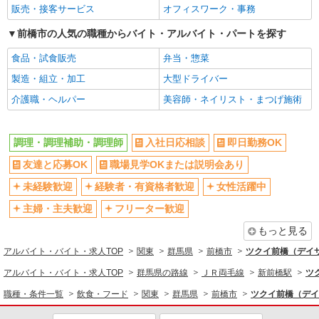
販売・接客サービス
オフィスワーク・事務
エルダー（50代～）活躍中
昇給あり
前橋市の人気の職種からバイト・アルバイト・パートを探す
禁煙・分煙
バイク通勤OK
食品・試食販売
弁当・惣菜
自転車通勤OK
残業ほぼなし
製造・組立・加工
大型ドライバー
副業・WワークOK
転勤なし
介護職・ヘルパー
美容師・ネイリスト・まつげ施術
交通費支給
社会保険あり
産休・育休取得実績あり
各種手当（家族・役職・インセン
ティブなど）あり
調理・調理補助・調理師
入社日応相談
即日勤務OK
研修制度あり
社員登用あり
友達と応募OK
職場見学OKまたは説明会あり
資格取得支援制度あり
髪型・髪色自由
未経験歓迎
経験者・有資格者歓迎
女性活躍中
髭（ひげ）OK
ネイルOK
主婦・主夫歓迎
フリーター歓迎
同じ職種から求人を探す
もっと見る
飲食・フード
アルバイト・バイト・求人TOP
関東
群馬県
前橋市
ツクイ前橋（デイ
調理・調理補助・調理師
アルバイト・バイト・求人TOP
群馬県の路線
ＪＲ両毛線
新前橋駅
ツ
同じ特徴から求人を探す
職種・条件一覧
飲食・フード
関東
群馬県
前橋市
ツクイ前橋（デイ
未経験歓迎
ミドル（40代～）活躍中