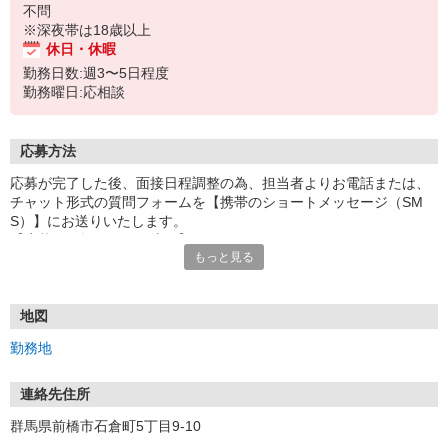
不問
※深夜帯は18歳以上
休日・休暇
勤務日数:週3〜5日程度
勤務曜日:応相談
応募方法
応募が完了した後、面接日程調整の為、担当者よりお電話または、
チャット形式の質問フォームを【携帯のショートメッセージ（SM
S）】にお送りいたします。
【応募から採用までの流れ】
もっと見る
1.応募…Webもしくはお電話より応募ください。
2.面接…ご質問や働き方の相談も受け付けます。
※面接時に適性検査＋実技試験を実施
※実技試験はドライバーの職種のみとなります。
地図
3.採用…入社日はご相談に応じます。
勤務地
連絡先住所
群馬県前橋市石倉町5丁目9-10