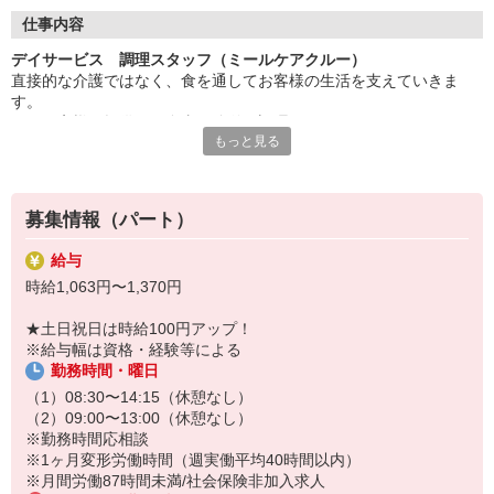
◇長く安心して働ける環境づくり
・ツクイ独自の福祉厚生制度でプライベートも充実
仕事内容
・子育てサポート企業として「くるみん認定」の取得
デイサービス 調理スタッフ（ミールケアクルー）
・子育て支援の福利厚生制度あり！子育てと仕事の両立を応援◎
直接的な介護ではなく、食を通してお客様の生活を支えていきま
・スタッフ何でも相談窓口やライフキャリア相談など、各相談窓
す。
口あり
※お客様に提供する食事の簡単な調理
もっと見る
※盛り付け業務
◇頑張った分、スタッフに還元！
※食器洗浄
・2024年冬季賞与からインセンティブ賞与を導入
※食材の発注など
・パートは特別手当の支給あり
※提供食事数:40人分
募集情報（パート）
※1日の作業人数:2人
給与
★＼サービス・職種の魅力／
時給1,063円〜1,370円
完全調理済み食品を使用のため、調理未経験、調理に自信のない方
も安心して始めることができます。献立は本部で決まっているため
★土日祝日は時給100円アップ！
メニューを考える必要はなく、手順に沿って作業を進めることが可
※給与幅は資格・経験等による
能です。
勤務時間・曜日
マニュアルや研修制度、段階的なOJTも整えているため、未経験の
方も無理なく業務を覚えられる環境です。
（1）08:30〜14:15（休憩なし）
（2）09:00〜13:00（休憩なし）
※勤務時間応相談
※1ヶ月変形労働時間（週実働平均40時間以内）
※月間労働87時間未満/社会保険非加入求人