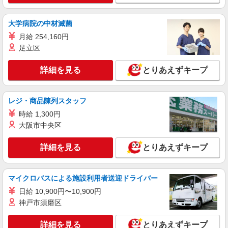
群馬県前橋市新堀町18
大学病院の中材滅菌
詳細を見る
キープ
月給 254,160円
足立区
アルバイト
パート
ケンタッキーフライドチキン フレッシュモールあらまき店
詳細を見る
とりあえずキープ
カウンター・キッチンスタッフ
時給1070円
群馬県前橋市荒牧町1-10-1
レジ・商品陳列スタッフ
時給 1,300円
詳細を見る
キープ
大阪市中央区
詳細を見る
とりあえずキープ
アルバイト
パート
COCO’S 前橋大渡店
ココスのキッチン（フード）スタッフ
マイクロバスによる施設利用者送迎ドライバー
時給1150円 ※22:00〜翌5:00：時給1438円 ※
高校生時給1100円 ■【土日祝加給】 土日祝は1時
日給 10,900円〜10,900円
間当たり＋100円 ■特別手当 早朝手当（5:00〜
神戸市須磨区
群馬県前橋市大渡町2-3-29
8:00）時給＋150円
詳細を見る
とりあえずキープ
詳細を見る
キープ