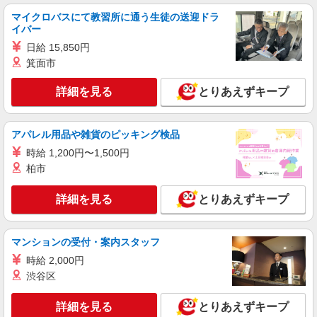
ケンタッキーフライドチキン 前橋野中店
マイクロバスにて教習所に通う生徒の送迎ドラ
カウンター・キッチンスタッフ
イバー
時給1070円
日給 15,850円
箕面市
群馬県前橋市野中町104-1
詳細を見る
とりあえずキープ
詳細を見る
キープ
アルバイト
パート
アパレル用品や雑貨のピッキング検品
ケンタッキーフライドチキン けやきウォーク前橋店
時給 1,200円〜1,500円
カウンター・キッチンスタッフ
柏市
時給1070円
群馬県前橋市文京町2-1-1
詳細を見る
とりあえずキープ
詳細を見る
キープ
マンションの受付・案内スタッフ
アルバイト
時給 2,000円
パート
ケンタッキーフライドチキン ベイシア前橋みなみモール店
渋谷区
カウンター・キッチンスタッフ
詳細を見る
とりあえずキープ
時給1070円