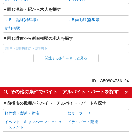
同じ沿線・駅から求人を探す
ＪＲ上越線(群馬県)
ＪＲ両毛線(群馬県)
新前橋駅
同じ職種から新前橋駅の求人を探す
調理・調理補助・調理師
関連する条件をもっと見る
同じ雇用形態から新前橋駅の求人を探す
パート
同じ特徴から新前橋駅の求人を探す
ID：AE0804786194
入社日応相談
即日勤務OK
その他の条件でバイト・アルバイト・パートを探す
友達と応募OK
職場見学OKまたは説明会あり
前橋市の職種からバイト・アルバイト・パートを探す
未経験歓迎
経験者・有資格者歓迎
軽作業・製造・物流
飲食・フード
女性活躍中
主婦・主夫歓迎
イベント・キャンペーン・アミュ
ドライバー・配達
フリーター歓迎
学歴不問
ーズメント
ブランクOK
ミドル（40代～）活躍中