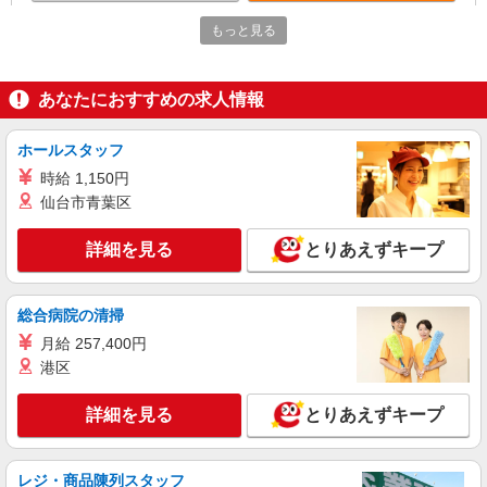
NEW
アルバイト
パート
もっと見る
ファミリー食堂 山田うどん食堂 江田町店（店舗番号089）
うどん食堂のホールスタッフ
あなたにおすすめの求人情報
時給1100円 日・祝日は時給50円アップ！（9
時〜22時）
ホールスタッフ
ファミリー食堂 山田うどん食堂 江田町店
（群馬県前橋市江田町577-1）
時給 1,150円
仙台市青葉区
詳細を見る
キープ
詳細を見る
とりあえずキープ
NEW
アルバイト
パート
コンパスグループ・ジャパン株式会社 21370_p
調理補助【アルバイト・パート】
総合病院の清掃
時給1,063円以上 試用期間中 時給1,063円以上
月給 257,400円
(試用期間2ヶ月) 残業が発生した場合、残業代を1
港区
分単位で別途支給します。
サンヨー食品社員食堂 （群馬県前橋市朝倉町
555‐4）
詳細を見る
とりあえずキープ
詳細を見る
キープ
レジ・商品陳列スタッフ