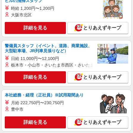
NEW
ビルの清掃スタッフ
アルバイト
パート
コンパスグループ・ジャパン株式会社 20975_p
時給 1,200円〜1,200円
大阪市北区
調理師【アルバイト・パート】
時給1,500円以上 試用期間中 時給1,500円以上
詳細を見る
(試用期間2ヶ月) 残業が発生した場合、残業代を1
とりあえずキープ
分単位で別途支給します。
群馬工業高等専門学校 （群馬県前橋市鳥羽町
580）
警備員スタッフ（イベント、道路、商業施設、
大型駐車場、JR列車見張りなど）
詳細を見る
キープ
日給 11,000円〜12,100円
栃木市・小山市・さいたま市西区・さいたま市岩槻区・久喜市・
NEW
アルバイト
パート
コンパスグループ・ジャパン株式会社 32109_p
詳細を見る
とりあえずキープ
調理補助【アルバイト・パート】
時給1,150円以上 試用期間中 時給1,150円以上
(試用期間2ヶ月) 残業が発生した場合、残業代を1
本社総務・経理（正社員）※試用期間あり
分単位で別途支給します。
国立赤城青少年交流の家店 （群馬県前橋市富
月給 222,750円〜230,750円
士見町赤城山27 国立赤城青少年交流の家内）
豊中市
詳細を見る
キープ
詳細を見る
とりあえずキープ
アルバイト
パート