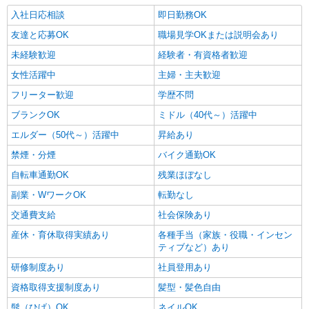
入社日応相談
即日勤務OK
友達と応募OK
職場見学OKまたは説明会あり
未経験歓迎
経験者・有資格者歓迎
女性活躍中
主婦・主夫歓迎
フリーター歓迎
学歴不問
ブランクOK
ミドル（40代～）活躍中
エルダー（50代～）活躍中
昇給あり
禁煙・分煙
バイク通勤OK
自転車通勤OK
残業ほぼなし
副業・WワークOK
転勤なし
交通費支給
社会保険あり
産休・育休取得実績あり
各種手当（家族・役職・インセン
ティブなど）あり
研修制度あり
社員登用あり
資格取得支援制度あり
髪型・髪色自由
髭（ひげ）OK
ネイルOK