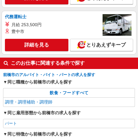
アルバイト
パート
代務運転士
なか卯 50号前橋朝日店
月給 253,500円
接客・調理スタッフ（簡単な接客・調理・清
豊中市
掃・など）
時給1100円 22:00〜翌5:00：時給1375円 高校
詳細を見る
とりあえずキープ
生：時給1063円 ■特別手当 早朝手当（5:00-9:00）
時給＋150円
群馬県前橋市朝日町4-18-1
このお仕事に関連する条件で探す
詳細を見る
キープ
前橋市のアルバイト・バイト・パートの求人を探す
同じ職種から前橋市の求人を探す
飲食・フードすべて
調理・調理補助・調理師
同じ雇用形態から前橋市の求人を探す
パート
同じ特徴から前橋市の求人を探す