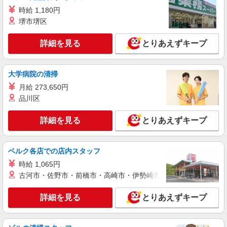
NEW
アルバイト
パート
時給 1,180円
コンパスグループ・ジャパン株式会社 a0975_p
堺市堺区
調理補助【アルバイト・パート】
詳細を見る
時給1,063円以上 試用期間中 時給1,063円以上
とりあえずキープ
(試用期間2ヶ月) 残業が発生した場合、残業代を1
分単位で別途支給します。
群馬工業高等専門学校_学生食堂 （群馬県前
大学病院の清掃
橋市鳥羽町５８０）
月給 273,650円
詳細を見る
キープ
品川区
NEW
アルバイト
詳細を見る
パート
とりあえずキープ
コンパスグループ・ジャパン株式会社 21370_p
調理師【アルバイト・パート】
ベルク各店での店内スタッフ
時給1,300円以上 試用期間中 時給1,300円以上
(試用期間2ヶ月) 残業が発生した場合、残業代を1
時給 1,065円
分単位で別途支給します。
古河市・佐野市・前橋市・高崎市・伊勢崎市・太田市・館林市・
サンヨー食品社員食堂 （群馬県前橋市朝倉町
555‐4）
詳細を見る
とりあえずキープ
詳細を見る
キープ