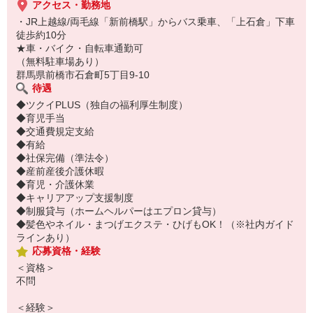
アクセス・勤務地
・JR上越線/両毛線「新前橋駅」からバス乗車、「上石倉」下車
徒歩約10分
★車・バイク・自転車通勤可
（無料駐車場あり）
群馬県前橋市石倉町5丁目9-10
待遇
◆ツクイPLUS（独自の福利厚生制度）
◆育児手当
◆交通費規定支給
◆有給
◆社保完備（準法令）
◆産前産後介護休暇
◆育児・介護休業
◆キャリアアップ支援制度
◆制服貸与（ホームヘルパーはエプロン貸与）
◆髪色やネイル・まつげエクステ・ひげもOK！（※社内ガイド
ラインあり）
応募資格・経験
＜資格＞
不問
＜経験＞