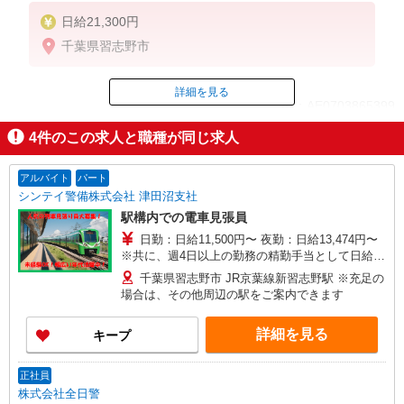
日給21,300円
千葉県習志野市
詳細を見る
ID：AE0703865399
4
件のこの求人と職種が同じ求人
掲載期間終了
アルバイト
パート
シンテイ警備株式会社 津田沼支社
駅構内での電車見張員
日勤：日給11,500円〜 夜勤：日給13,474円〜
※共に、週4日以上の勤務の精勤手当として日給に
＋1,000円含む 日勤はMAX日収12,500円 基本：
千葉県習志野市 JR京葉線新習志野駅 ※充足の
日給10,500円 列車見張員資格取得で＋500円
場合は、その他周辺の駅をご案内できます
（週4日以上の同業務勤務時は＋1,000円） 精勤
手当：＋1,000円 夜勤はMAX日収14,474円 基
詳細を見る
キープ
本：日給12,474円 列車見張員資格取得で＋500
円（週4日以上の同業務勤務時＋1,000円） 精勤
手当：＋1,000円 入社祝金5万円支給 研修終了後
正社員
15回勤務で20,000円 30回勤務で30,000円 合計
株式会社全日警
50,000円