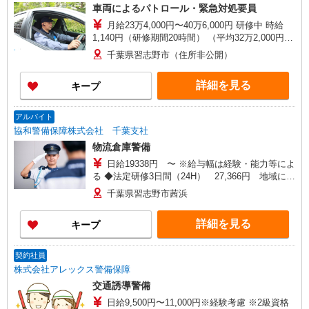
車両によるパトロール・緊急対処要員
月給23万4,000円〜40万6,000円 研修中 時給
1,140円（研修期間20時間） （平均32万2,000円、
諸手当含実績） 試用期間中の労働条件変更有り ※
千葉県習志野市（住所非公開）
入社祝金10万円支給（規定あり）、定期昇給有、
賞与年2回、資格手当有
詳細を見る
キープ
アルバイト
協和警備保障株式会社 千葉支社
物流倉庫警備
日給19338円 〜 ※給与幅は経験・能力等によ
る ◆法定研修3日間（24H） 27,366円 地域によ
り異なる（別途、現地研修・OJT有） ◆昇給あり
千葉県習志野市茜浜
詳細を見る
キープ
契約社員
株式会社アレックス警備保障
交通誘導警備
日給9,500円〜11,000円※経験考慮 ※2級資格