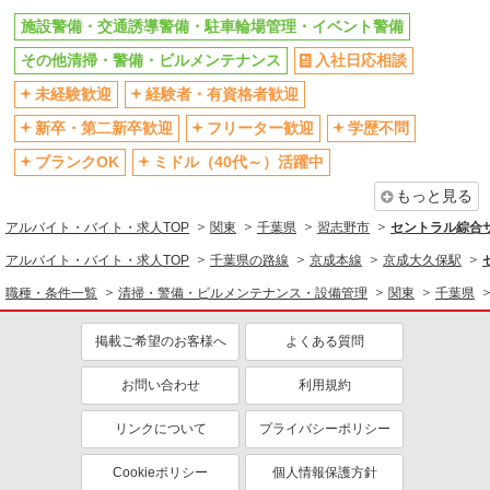
社会保険あり
制服貸与
施設警備・交通誘導警備・駐車輪場管理・イベント警備
同じ職種から求人を探す
その他清掃・警備・ビルメンテナンス
入社日応相談
清掃・警備・ビルメンテナンス・設備管理
未経験歓迎
経験者・有資格者歓迎
施設警備・交通誘導警備・駐車輪場管理・イベント警備
新卒・第二新卒歓迎
フリーター歓迎
学歴不問
同じ特徴から求人を探す
ブランクOK
ミドル（40代～）活躍中
未経験歓迎
ミドル（40代～）活躍中
もっと見る
深夜
交通費支給
アルバイト・バイト・求人TOP
関東
千葉県
習志野市
セントラル綜合
社会保険あり
アルバイト・バイト・求人TOP
千葉県の路線
京成本線
京成大久保駅
職種・条件一覧
清掃・警備・ビルメンテナンス・設備管理
関東
千葉県
掲載ご希望のお客様へ
よくある質問
お問い合わせ
利用規約
リンクについて
プライバシーポリシー
Cookieポリシー
個人情報保護方針