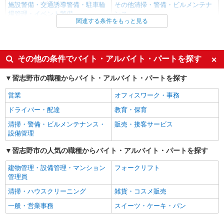
施設警備・交通誘導警備・駐車輪
その他清掃・警備・ビルメンテナ
場管理・イベント警備
ンス
関連する条件をもっと見る
同じ雇用形態から京成大久保駅の求人を探す
アルバイト
パート
その他の条件でバイト・アルバイト・パートを探す
同じ特徴から京成大久保駅の求人を探す
習志野市の職種からバイト・アルバイト・パートを探す
入社日応相談
未経験歓迎
営業
オフィスワーク・事務
経験者・有資格者歓迎
新卒・第二新卒歓迎
ドライバー・配達
教育・保育
フリーター歓迎
学歴不問
清掃・警備・ビルメンテナンス・
販売・接客サービス
ブランクOK
ミドル（40代～）活躍中
設備管理
エルダー（50代～）活躍中
シニア（60代～）活躍中
習志野市の人気の職種からバイト・アルバイト・パートを探す
早朝
朝
建物管理・設備管理・マンション
フォークリフト
昼
夕方
管理員
夜
深夜
清掃・ハウスクリーニング
雑貨・コスメ販売
駅直結・駅チカ
自転車通勤OK
一般・営業事務
スイーツ・ケーキ・パン
転勤なし
交通費支給