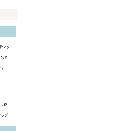
験スタ
ら始ま
です。
には正
アップ