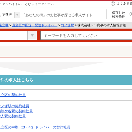
よくある
ト・アルバイトのことならイーアイデム
保存した
0
リア選択
「あなたの街」のお仕事が探せる求人サイト
検索条件
足立区
>
足立区の配送・配達ドライバー
>
竹ノ塚駅
> 株式会社トベ商事の求人情報詳細
条件の求人はこちら
足立区の契約社員
竹ノ塚駅の契約社員
南鳩ケ谷駅の契約社員
舎人駅の契約社員
足立区の中型（2t・4t）ドライバーの契約社員