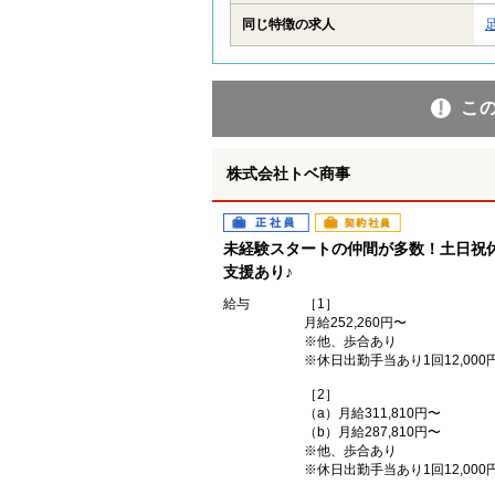
同じ特徴の求人
こ
株式会社トベ商事
正社員
契約社員
未経験スタートの仲間が多数！土日祝
支援あり♪
給与
［1］
月給252,260円〜
※他、歩合あり
※休日出勤手当あり1回12,000
［2］
（a）月給311,810円〜
（b）月給287,810円〜
※他、歩合あり
※休日出勤手当あり1回12,000