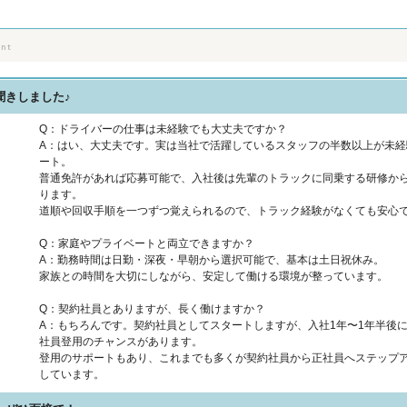
聞きしました♪
Q：ドライバーの仕事は未経験でも大丈夫ですか？
A：はい、大丈夫です。実は当社で活躍しているスタッフの半数以上が未経
ート。
普通免許があれば応募可能で、入社後は先輩のトラックに同乗する研修か
ります。
道順や回収手順を一つずつ覚えられるので、トラック経験がなくても安心
Q：家庭やプライベートと両立できますか？
A：勤務時間は日勤・深夜・早朝から選択可能で、基本は土日祝休み。
家族との時間を大切にしながら、安定して働ける環境が整っています。
Q：契約社員とありますが、長く働けますか？
A：もちろんです。契約社員としてスタートしますが、入社1年〜1年半後
社員登用のチャンスがあります。
登用のサポートもあり、これまでも多くが契約社員から正社員へステップ
しています。