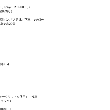
0円+残業10h16,000円）
教習所隣り）
興業バス「入谷北」下車、徒歩3分
車徒歩20分
間39分
フォークリフトを使用）・洗車
・チェック）
18歳以上