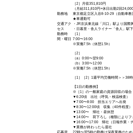
［2］月収351,810円
（月給311,810円+休日出勤2回24,00
勤務地
東京都足立区入谷8-10-29（自動車
★車通勤可
交通アク
・JR京浜東北線「川口」駅より国際
セス
・日暮里・舎人ライナー「舎人」駅下
勤務時
［1］
間・曜日
7:00〜16:00
※実働7.5h（休憩1.5h）
［2］
（a）0:00〜翌9:00
（b）3:00〜12:00
※実働7.5h（休憩1.5h）
［1］［2］1週平均労働時間＞＞38時
【1日の勤務例】
※［1］の一般家庭の資源回収の場合
▼6:20頃 出社（呼気・検温検査）
▼7:00〜8:00 担当エリアへ出発
▼8:30〜12:00頃 収集（40件程度）
▼13:00〜 帰社・昼休憩
▼14:00〜 荷下ろし（種類により
▼16:00〜17:00 帰社（日報作業
▼業務が終わったら退社
応募資
22時〜翌5時の勤務は深夜業務のため