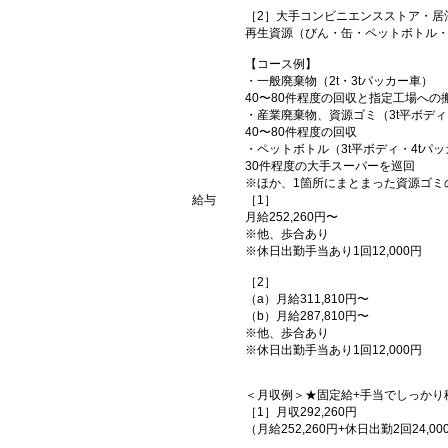
［2］大手コンビニエンスストア・居
再生資源（びん・缶・ペットボトル
【コース例】
・一般廃棄物（2t・3tパッカー車）
40〜80件程度の回収と指定工場への
・産業廃棄物、資源ゴミ（3t平ボディ
40〜80件程度の回収
・ペットボトル（3t平ボディ・4tパ
30件程度の大手スーパーを巡回
※ほか、1箇所にまとまった資源ゴミ
給与
［1］
月給252,260円〜
※他、歩合あり
※休日出勤手当あり1回12,000円
［2］
（a）月給311,810円〜
（b）月給287,810円〜
※他、歩合あり
※休日出勤手当あり1回12,000円
＜月収例＞★固定給+手当でしっかり
［1］月収292,260円
（月給252,260円+休日出勤2回24,00