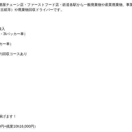
酒屋チェーン店・ファーストフード店・鉄道各駅から一般廃棄物や産業廃棄物、事
・古紙等）や廃棄物回収ドライバーです。
搬入
・3tパッカー車）
ッカー車）
の回収コースあり
稼げます！
0円+残業10h16,000円）