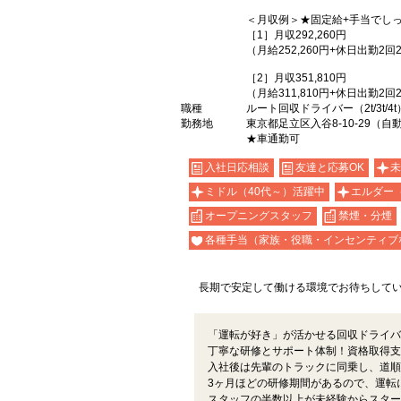
＜月収例＞★固定給+手当でし
［1］月収292,260円
（月給252,260円+休日出勤2回24
［2］月収351,810円
（月給311,810円+休日出勤2回24
職種
ルート回収ドライバー（2t/3t/4t
勤務地
東京都足立区入谷8-10-29（
★車通勤可
入社日応相談
友達と応募OK
未
ミドル（40代～）活躍中
エルダー
オープニングスタッフ
禁煙・分煙
各種手当（家族・役職・インセンティブ
長期で安定して働ける環境でお待ちして
「運転が好き」が活かせる回収ドライバ
丁寧な研修とサポート体制！資格取得支
入社後は先輩のトラックに同乗し、道順
3ヶ月ほどの研修期間があるので、運転
スタッフの半数以上が未経験からスター