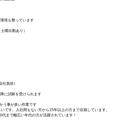
ど環境も整っています
、土曜出勤あり）
会社負担）
以降に試験を受けられます
向かう事が多い作業です
らいです。入社間もない方から15年以上の方まで在籍しています。
60代まで幅広い年代の方が活躍されています！