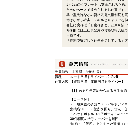
1人1台のタブレットも支給されるため
自分のペースで進められるお仕事です。
準中型免許などの資格取得支援制度も完
働きながら確実にスキルとキャリアを伸
会社に戻れば「お疲れさま」と声を掛け
将来的には正社員登用や資格取得支援で
ー職です。
「長期で安定した仕事を探している」方
募集情報（正社員・契約社員）
職種
ルート回収ドライバー（2t/3t/4t）
仕事内容
【資源回収・産廃回収ドライバー】
［1］家庭や事業所から出る再生資源
【コース例】
・一般家庭の資源ゴミ（2t平ボディ車
集積所50〜150箇所を回り、びん・
・ペットボトル（3t平ボディ・4tパ
30件程度の大手スーパーを巡回
※ほか、1箇所にまとまった資源ゴミ