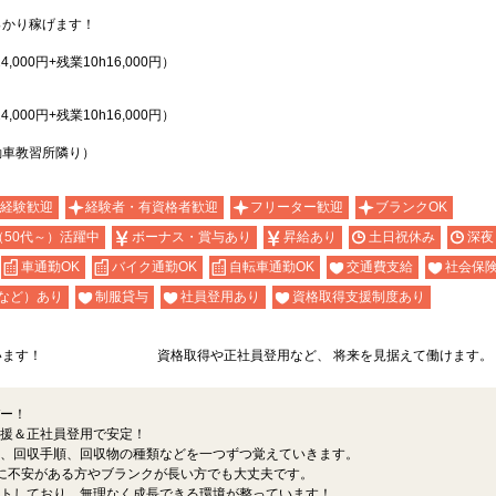
っかり稼げます！
,000円+残業10h16,000円）
,000円+残業10h16,000円）
）
自動車教習所隣り）
経験歓迎
経験者・有資格者歓迎
フリーター歓迎
ブランクOK
（50代～）活躍中
ボーナス・賞与あり
昇給あり
土日祝休み
深夜
車通勤OK
バイク通勤OK
自転車通勤OK
交通費支給
社会保
など）あり
制服貸与
社員登用あり
資格取得支援制度あり
います！
資格取得や正社員登用など、 将来を見据えて働けます。
ー！
援＆正社員登用で安定！
、回収手順、回収物の種類などを一つずつ覚えていきます。
に不安がある方やブランクが長い方でも大丈夫です。
トしており、無理なく成長できる環境が整っています！