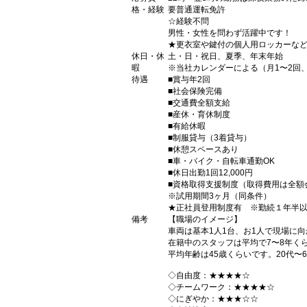
格・経験
要普通運転免許
☆経験不問
男性・女性を問わず活躍中です！
★更衣室や鍵付の個人用ロッカーな
休日・休
土・日・祝日、夏季、年末年始
暇
※当社カレンダーによる（月1〜2回
待遇
■賞与年2回
■社会保険完備
■交通費全額支給
■産休・育休制度
■有給休暇
■制服貸与（3着貸与）
■休憩スペースあり
■車・バイク・自転車通勤OK
■休日出勤1回12,000円
■資格取得支援制度（取得費用は全額
※試用期間3ヶ月（同条件）
★正社員登用制度有 ※勤続１年半
備考
【職場のイメージ】
車両は基本1人1台、お1人で現場に
在籍中のスタッフは平均で7〜8年く
平均年齢は45歳くらいです。20代〜
◇自由度：★★★★☆
◇チームワーク：★★★★☆
◇にぎやか：★★★☆☆