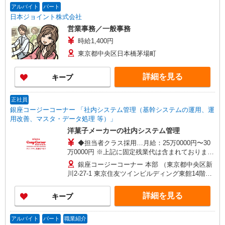
アルバイト
パート
日本ジョイント株式会社
営業事務／一般事務
時給1,400円
東京都中央区日本橋茅場町
詳細を見る
キープ
正社員
銀座コージーコーナー 「社内システム管理（基幹システムの運用、運
用改善、マスタ・データ処理 等）」
洋菓子メーカーの社内システム管理
◆担当者クラス採用…月給：25万0000円〜30
万0000円 ※上記に固定残業代は含まれておりませ
ん ※残業代別途全額支給 ◇リーダークラス採用…
銀座コージーコーナー 本部 （東京都中央区新
月給：37万0000円〜39万3000円 ※上記は固定残
川2-27-1 東京住友ツインビルディング東館14階）
業代を含む 固定残業代：6万8000 円〜7万2000
※勤務地の変更範囲：当社関連勤務地
円/30時間 （固定残業代は残業がない場合も支給
詳細を見る
キープ
し、超過分は別途支給する） ※経験・スキル等を
考慮の上で決定します 【手当】 交通費規定支給
（月5万円まで） 【昇給】 昇給あり（4月） 【賞
アルバイト
パート
職業紹介
与】 年2回（7月・12月） ※試用期間6ヶ月を除く