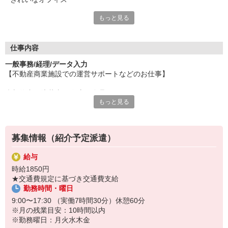
もっと見る
≪正社員や契約社員が目指せる紹介予定派遣！≫
紹介予定派遣制度とは、
正社員や契約社員などの直接雇用を前提に、
仕事内容
一定期間を派遣社員として働く制度。
一般事務/経理/データ入力
派遣社員として、職場での勤務を実際に
【不動産商業施設での運営サポートなどのお仕事】
経験していただくので、入社後のミスマッチを
防げるのも、大きなメリットです！
◆契約書・決裁書の作成、管理
もっと見る
◆請求関連業務、経費精算、支払依頼
大手企業や未経験OKなど様々お仕事をご用意！
◆資料作成、データ集計、取りまとめ
あなたに合った働き方やキャリアを実現しましょう。
◆営業ツールや業務マニュアルの管理、更新
◆電話・来客応対、郵便物対応、ファイリング
募集情報（紹介予定派遣）
◆出張手配、会議準備、社内提出物の取りまとめ
◆部内サポート全般
給与
◆必要に応じて経理・総務関連のサポート業務
時給1850円
★交通費規定に基づき交通費支給
＜おすすめポイント＞
勤務時間・曜日
＊駅直結で通勤しやすい好立地
＊契約・経理・資料作成まで幅広く経験できる
9:00〜17:30 （実働7時間30分）休憩60分
＊Excel・Word・PowerPointを使う事務経験が活かせます
※月の残業目安：10時間以内
＊業務の状況により在宅勤務も相談可能です
※勤務曜日：月火水木金