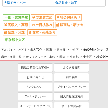
大型ドライバー
食品製造・加工
一般・営業事務
交通費支給
社会保険あり
高収入・高額
土日祝休み
駅直結・駅チカ
禁煙・分煙
食堂・売店あり
東京都中央区
アルバイト・バイト・求人TOP
関東
東京都
中央区
株式会社パソナ・東京
職種・条件一覧
オフィスワーク・事務
関東
東京都
中央区
株式会社
掲載ご希望のお客様へ
よくある質問
お問い合わせ
利用規約
リンクについて
プライバシーポリシー
Cookieポリシー
個人情報保護方針
メールサービスについて
サイト運営会社