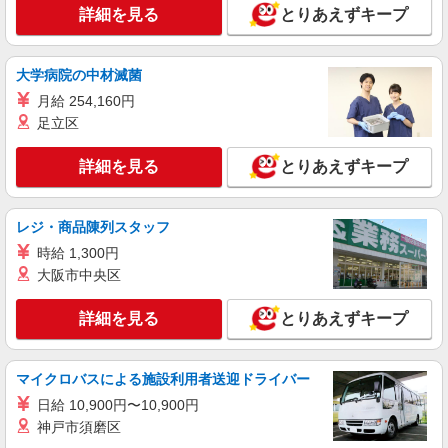
詳細を見る
とりあえずキープ
一般事務/経理/データ入力
時給1850円 ★交通費規定に基づき交通費支給
東京都中央区（三越前駅）
大学病院の中材滅菌
月給 254,160円
詳細を見る
キープ
足立区
NEW
派遣社員
詳細を見る
とりあえずキープ
株式会社パソナ・東京キャリアセンター/KT6001173256
一般事務
レジ・商品陳列スタッフ
月給307800円 ★交通費規定に基づき交通費支
給
時給 1,300円
東京都中央区（銀座駅）
大阪市中央区
詳細を見る
キープ
詳細を見る
とりあえずキープ
NEW
派遣社員
マイクロバスによる施設利用者送迎ドライバー
株式会社パソナ・東京キャリアセンター/KT600115814003
一般事務/貿易
日給 10,900円〜10,900円
神戸市須磨区
月給307800円 ★交通費規定に基づき交通費支
給