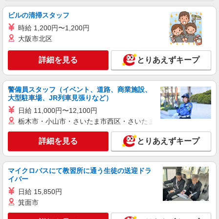
ビルの清掃スタッフ
詳細を見る
キープ
時給 1,200円〜1,200円
NEW
大阪市北区
派遣社員
株式会社パソナ・東京キャリアセンター/KT6001178932
詳細を見る
とりあえずキープ
一般事務
月給258200円 ★交通費規定に基づき交通費支
給
警備員スタッフ（イベント、道路、商業施設、
東京都中央区（都営浅草線東日本橋駅）
大型駐車場、JR列車見張りなど）
日給 11,000円〜12,100円
詳細を見る
キープ
栃木市・小山市・さいたま市西区・さいたま市岩槻区・久喜市・
NEW
派遣社員
詳細を見る
とりあえずキープ
株式会社パソナ・東京キャリアセンター/KT6001174163
一般事務/損保事務
マイクロバスにて教習所に通う生徒の送迎ドラ
月給276500円 ★交通費規定に基づき交通費支
イバー
給
日給 15,850円
東京都中央区（東京メトロ日比谷線築地駅）
箕面市
詳細を見る
キープ