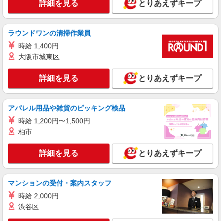
詳細を見る
とりあえずキープ
NEW
紹介予定派遣
株式会社パソナ・東京キャリアセンター/KT6001177042
ラウンドワンの清掃作業員
一般事務/経理
時給 1,400円
時給2000円 ★交通費規定に基づき交通費支給
大阪市城東区
東京都中央区（八丁堀駅）
詳細を見る
とりあえずキープ
詳細を見る
キープ
NEW
アパレル用品や雑貨のピッキング検品
派遣社員
株式会社パソナ・東京キャリアセンター/KT600117096201
時給 1,200円〜1,500円
一般事務
柏市
月給323500円 ★交通費規定に基づき交通費支
給
詳細を見る
とりあえずキープ
東京都中央区（東京駅）
マンションの受付・案内スタッフ
詳細を見る
キープ
時給 2,000円
NEW
渋谷区
紹介予定派遣
株式会社パソナ・東京キャリアセンター/KT6001173843