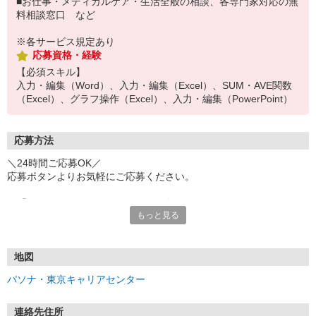
■お仕事・メディカルケア・生活全般の相談、各専門家対応の無
料相談窓口 など
※各サービス規定あり
応募資格・経験
【必須スキル】
入力・編集（Word）、入力・編集（Excel）、SUM・AVE関数
（Excel）、グラフ操作（Excel）、入力・編集（PowerPoint）
応募方法
＼24時間ご応募OK／
応募ボタンよりお気軽にご応募ください。
※「@pasona.co.jp」のドメイン解除をお願いいたします。
もっと見る
※メールが届かない場合、迷惑メールフォルダもご確認ください。
【お仕事開始までの流れ】
▼イーアイデムから応募
地図
▼ご案内可能な方に弊社からマイページ作成（プロフィール入力）
パソナ・東京キャリアセンター
のご連絡
▼面談 ※WEB、来社を選択可能です
▼お仕事紹介
連絡先住所