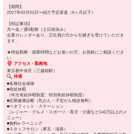
（お仕事番号：600117089102）
【期間】
2027年02月01日〜紹介予定派遣（6ヶ月以下）
■採用後■
雇用形態／契約社員(正社員登用あり)
【特記事項】
入社予定時期／3〜6ヵ月後
月〜金／週5勤務（土日祝休み）
給与形態／月給制
企業カレンダーあり。正社員の方から引継ぎを受けていただき
給与情報／4128000〜4128000
ます。
昇給サイクル／1年
賞与／年2回
★時短勤務・就業時間などお迷いの方、お気軽にご相談くださ
休暇制度／年末年始、有給休暇
い
待遇など／通勤手当、残業手当、完全週休2日、社会保険完備
アクセス・勤務地
上記は、紹介時に明示される労働条件の内容と異なる場合がありま
東京都中央区（三越前駅）
す。
待遇
■各種社会保険
■有給休暇
（年次有給休暇制度、特別有給休暇制度）
■定期健康診断（乳がん・子宮がん検診無料）
■ベネフィット・ステーション
（レジャー・グルメ・スポーツ・育児・介護など140万以上のメ
ニュー）
■無料e-ラーニング
■スタッフサロン（東京・淡路）