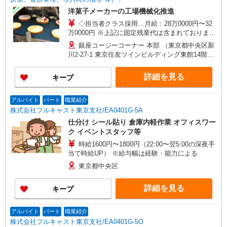
洋菓子メーカーの工場機械化推進
◇担当者クラス採用…月給：28万0000円〜32
万0000円 ※上記に固定残業代は含まれておりませ
ん。 ※残業代別途全額支給 ◇リーダークラス採
銀座コージーコーナー 本部 （東京都中央区新
用…月給：36万5000円〜41万6000円 ※上記は固
川2-27-1 東京住友ツインビルディング東館14階）
定残業代を含む 固定残業代：6万7000 円〜7万
※勤務地の変更範囲：当社関連勤務地
6000円/30時間 （固定残業代は残業がない場合も
詳細を見る
キープ
支給し、超過分は別途支給する） ※経験・スキル
等を考慮の上で決定します。 【手当】 交通費規定
支給（月5万円まで） 【昇給】 昇給あり（4月）
アルバイト
パート
職業紹介
【賞与】 年2回（7月・12月） ※試用期間6ヶ月を
株式会社フルキャスト東京支社/EA0401G-5A
除く
仕分け シール貼り 倉庫内軽作業 オフィスワー
ク イベントスタッフ等
時給1600円〜1800円（22:00〜翌5:00の深夜手
当で時給UP） ※給与幅は経験・能力による
東京都中央区
詳細を見る
キープ
アルバイト
パート
職業紹介
株式会社フルキャスト東京支社/EA0401G-5O