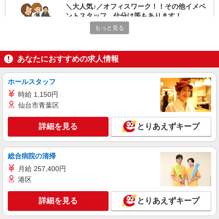
＼大人気♪／オフィスワーク！！その他イメベ
ントスタッフ、仕分け等もあります！
時給1600円〜1800円（22:00〜翌5:00の深夜手
もっと見る
当で時給UP） ※給与幅は経験・能力による
東京都中央区
あなたにおすすめの求人情報
詳細を見る
キープ
ホールスタッフ
正社員
時給 1,150円
東京梅田・イースタングループ東京事務センター
仙台市青葉区
一般事務スタッフ
詳細を見る
月給209646円〜＋各種手当（残業手当・深夜
とりあえずキープ
手当・運行管理者資格手当等） ★勤務時間帯・経
験・資格により優遇します 【給与例】 月収例：
東京都中央区築地7-10-2 築地小川ビル５階
255000円〜301000円 年収例：306万円〜361万円
総合病院の清掃
詳細を見る
月給 257,400円
キープ
港区
アルバイト
パート
詳細を見る
とりあえずキープ
東京梅田・イースタングループ東京事務センター
一般事務スタッフ