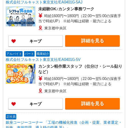
株式会社フルキャスト東京支社/EA0401G-5AJ
未経験OK♪カンタン事務ワーク
時給1600円〜1800円（22:00〜翌5:00の深夜手
当で時給UP） ※給与幅は経験・能力による
東京都中央区
詳細を見る
キープ
アルバイト
パート
職業紹介
株式会社フルキャスト東京支社/EA0401G-5V
カンタン軽作業スタッフ（仕分け・シール貼り
など）
時給1600円〜1800円（22:00〜翌5:00の深夜手
当で時給UP） ※給与幅は経験・能力による
東京都中央区
詳細を見る
キープ
正社員
銀座コージーコーナー 「工場の機械化推進（企画・提案、業者選定・
折衝、進捗管理、導入時の指導 等）」