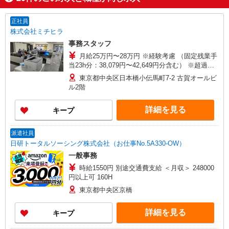
正社員
株式会社ミチヒラ
事務スタッフ
月給25万円〜28万円 ※経験考慮 （固定残業手
当23h分：38,079円〜42,649円分含む） ※超過分
は別途支給 ※試用期間有：期間中給与は同じ
東京都中央区日本橋小伝馬町7-2 古賀オールビ
ル2階
詳細を見る
キープ
派遣社員
日研トータルソーシング株式会社（お仕事No.5A330-OW）
一般事務
時給1550円 別途交通費支給 ＜月収＞ 248000
円以上可 160H
東京都中央区京橋
詳細を見る
キープ