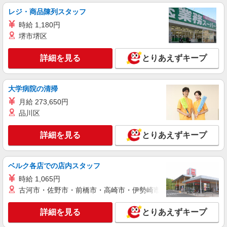
時給1226円〜
レジ・商品陳列スタッフ
東京都中央区築地7-10-2 築地小川ビル５階
時給 1,180円
堺市堺区
詳細を見る
キープ
詳細を見る
とりあえずキープ
NEW
派遣社員
株式会社パソナ・東京キャリアセンター/KT6001173165
一般事務/営業事務/データ入力
大学病院の清掃
月給302900円 ★交通費規定に基づき交通費支
月給 273,650円
給
品川区
東京都中央区（人形町駅）
詳細を見る
とりあえずキープ
詳細を見る
キープ
NEW
ベルク各店での店内スタッフ
派遣社員
株式会社パソナ・東京キャリアセンター/KT6001173890
時給 1,065円
一般事務/編集・校正/英文事務
古河市・佐野市・前橋市・高崎市・伊勢崎市・太田市・館林市・
月給303800円 ★交通費規定に基づき交通費支
給
詳細を見る
とりあえずキープ
東京都中央区（東京駅）