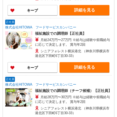
の確認もいたします。 ★時間外手当別途支給 ★上
記金額は働きがい向上手当を含みます。 ★働きが
詳細を見る
キープ
い向上手当※26年6月改定（地域により異なる）
社会保険加入者は更に＋50円
正社員
株式会社HITOWA フードサービスカンパニー
福祉施設での調理師【正社員】
月給24万円〜27万円 ※給与は経験や前職給与
に応じて決定します。 賞与年2回
シニアフォレスト横浜港北 （神奈川県横浜市
港北区下田町6丁目30-33）
詳細を見る
キープ
正社員
株式会社HITOWA フードサービスカンパニー
福祉施設での調理師（チーフ候補）【正社員】
月給28万円〜30万円 ※給与は経験や前職給与
に応じて決定します。 賞与年2回
シニアフォレスト横浜港北 （神奈川県横浜市
港北区下田町6丁目30-33）