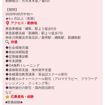
勤務曜日：月火水木金／週5日
【期間】
2026年08月中旬〜
★6ヶ月以上（長期）
アクセス・勤務地
東急東横線「綱島」駅より徒歩5分
東急新横浜線「新綱島」駅より徒歩7分
神奈川県横浜市港北区／最寄駅：綱島駅、新綱島駅
待遇
◆社会保険完備
◆有給休暇制度
◆定期健康診断
◆年末調整
◆OA無料トレーニング
◆資格取得支援、海外留学支援
◆各種通信教育講座・英会話スクール割引
◆各種カルチャースクール割引（アロマテラピー、フラワーア
レンジメント、クッキング等）
◆海外旅行の割引・国内宿泊割引
など
応募資格・経験
■実務経験■