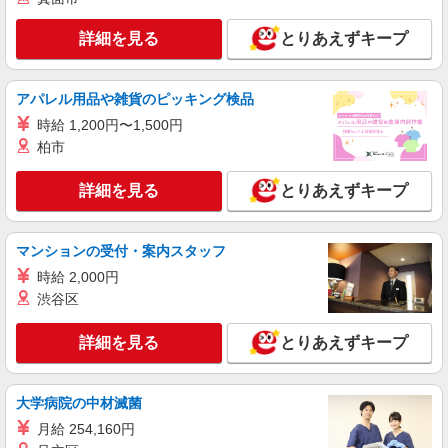
ラーメン店のホール・キッチン
詳細を見る
時給1,563円＋交通費支給 ※研修中も給与の変
とりあえずキープ
動なし
神奈川県横浜市港北区高田西2-22-6
アパレル用品や雑貨のピッキング検品
詳細を見る
時給 1,200円〜1,500円
キープ
柏市
アルバイト
パート
詳細を見る
とりあえずキープ
すき家 港北箕輪町店
すき家の店舗スタッフ（接客・調理・清掃な
ど）
マンションの受付・案内スタッフ
時給1,625円
時給 2,000円
神奈川県横浜市港北区箕輪町2-5-5
渋谷区
詳細を見る
キープ
詳細を見る
とりあえずキープ
アルバイト
パート
すき家 港北箕輪町店
大学病院の中材滅菌
すき家の店舗スタッフ（接客・調理・清掃な
月給 254,160円
ど）