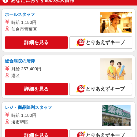
あなたにおすすめの求人情報
詳細を見る
キープ
ホールスタッフ
アルバイト
パート
時給 1,150円
ケンタッキーフライドチキン 綱島店
仙台市青葉区
カウンター・キッチンスタッフ ＜優先募集日
時＞平日（月〜金） 18:00〜23:00
詳細を見る
とりあえずキープ
時給1300円
神奈川県横浜市港北区綱島西1-8-1
総合病院の清掃
詳細を見る
キープ
月給 257,400円
港区
アルバイト
パート
ケンタッキーフライドチキン 大倉山店
詳細を見る
とりあえずキープ
カウンター・キッチンスタッフ ＜優先募集日
時＞日曜 フルタイム
レジ・商品陳列スタッフ
時給1300円
時給 1,180円
神奈川県横浜市港北区大倉山2-1-14
堺市堺区
詳細を見る
キープ
詳細を見る
とりあえずキープ