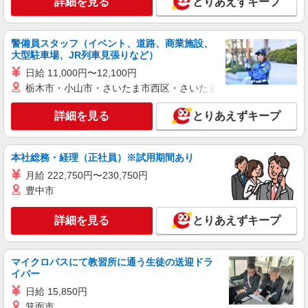
詳細を見る
とりあえずキープ
すき家の店舗スタッフ（接客・調理・清掃な
ど）
警備員スタッフ（イベント、道路、商業施設、
時給1,300円 ※22:00〜翌5:00：時給1,625円 ※
大型駐車場、JR列車見張りなど）
高校生時給1,225円 ※早朝手当（5:00〜9:00）時給
＋150円
日給 11,000円〜12,100円
神奈川県横浜市港北区新横浜2-6-17
栃木市・小山市・さいたま市西区・さいたま市岩槻区・久喜市・
詳細を見る
キープ
詳細を見る
とりあえずキープ
アルバイト
パート
なか卯 港北樽町店
本社総務・経理（正社員）※試用期間あり
接客・調理スタッフ（簡単な接客・調理・清
月給 222,750円〜230,750円
掃・など）
豊中市
時給1300円 22:00〜翌5:00：時給1625円 高校
生：時給1280円 ■特別手当 特別時給〈5:00-9:00も
詳細を見る
とりあえずキープ
深夜時給と同額〉
神奈川県横浜市港北区樽町3-2-30
詳細を見る
キープ
マイクロバスにて教習所に通う生徒の送迎ドラ
イバー
アルバイト
パート
日給 15,850円
壱鵠堂 港北高田店
箕面市