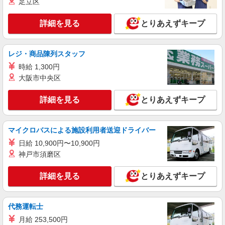
足立区
時給1,300円 ※22:00〜翌5:00：時給1,625円 ※
高校生時給1,300円 ※早朝手当（5:00〜9:00）時給
詳細を見る
とりあえずキープ
＋150円
神奈川県横浜市港北区箕輪町2-5-5
詳細を見る
キープ
レジ・商品陳列スタッフ
時給 1,300円
アルバイト
パート
大阪市中央区
すき家 北新横浜店
すき家の店舗スタッフ（接客・調理・清掃な
詳細を見る
とりあえずキープ
ど）
時給1,300円 ※22:00〜翌5:00：時給1,625円 ※
高校生時給1,225円 ※早朝手当（5:00〜9:00）時給
マイクロバスによる施設利用者送迎ドライバー
＋150円
神奈川県横浜市港北区北新横浜1-4-8
日給 10,900円〜10,900円
神戸市須磨区
詳細を見る
キープ
詳細を見る
とりあえずキープ
アルバイト
パート
すき家 小机駅前店
すき家の店舗スタッフ（接客・調理・清掃な
代務運転士
ど）
月給 253,500円