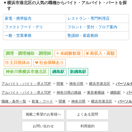
横浜市港北区の人気の職種からバイト・アルバイト・パートを探
未経験歓迎
土日祝休み
す
社会保険あり
家電・携帯販売
レストラン・専門料理店
ファストフード・デリ
フロント・受付・フロア案内
一般・営業事務
塾講師・家庭教師
調理・調理補助・調理師
未経験歓迎
高収入・高額
土日祝休み
社会保険あり
神奈川県横浜市港北区
綱島駅
新綱島駅
アルバイト・バイト・求人TOP
関東
神奈川県
横浜市港北区
パーソルテ
アルバイト・バイト・求人TOP
神奈川県の路線
東急東横線
綱島駅
パ
職種・条件一覧
飲食・フード
関東
神奈川県
横浜市港北区
パーソル
掲載ご希望のお客様へ
よくある質問
お問い合わせ
利用規約