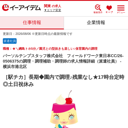
関東
の求人
▼エリア変更
仕事情報
企業情報
更新日：2026/08/06 ※更新日時点の最新情報です
派遣社員
職種：★＼綱島トホ5分／園児との型抜きも楽しい♪保育園内の調理
パーソルテンプスタッフ株式会社 フィールドワーク東日本CC/26-
0506375の調理・調理補助・調理師の求人情報詳細（派遣社員） -
横浜市港北区
［駅チカ］長期◆園内で調理♪残業なし★17時台定時
◎土日祝休み