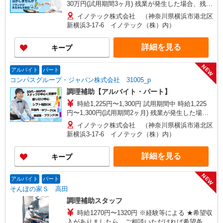
30万円(試用期間3ヶ月) 残業が発生した場合、残業
代を1分単位で別途支給します。 ※給与は経験や
イノテック株式会社 （神奈川県横浜市港北区
前職給与に応じて決定します。
新横浜3-17-6 イノテック（株）内）
詳細を見る
キープ
NEW
アルバイト
パート
コンパスグループ・ジャパン株式会社 31005_p
調理補助【アルバイト・パート】
時給1,225円〜1,300円 試用期間中 時給1,225
円〜1,300円(試用期間2ヶ月) 残業が発生した場
合、残業代を1分単位で別途支給します。
イノテック株式会社 （神奈川県横浜市港北区
新横浜3-17-6 イノテック（株）内）
詳細を見る
キープ
NEW
アルバイト
パート
そんぽの家Ｓ 高田
調理補助スタッフ
時給1270円〜1320円 ※経験等による ★希望収
入がありましたら、ご相談いただければ希望条件