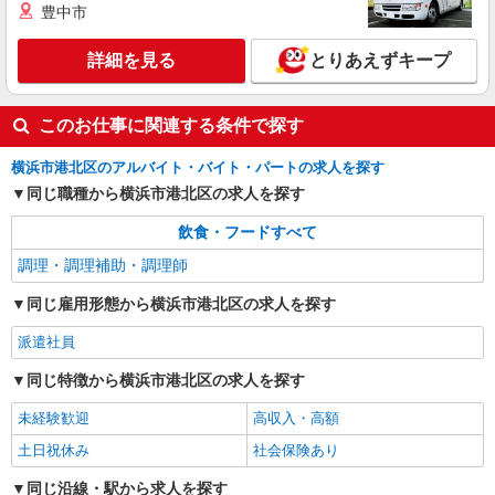
時給1,250円 ※22:00〜翌5:00：時給1,563円 ※
豊中市
高校生時給1,225円 ※早朝手当（5:00〜9:00）時給
＋150円
神奈川県横浜市港北区小机町2541 神本ビル
詳細を見る
とりあえずキープ
1F
詳細を見る
キープ
このお仕事に関連する条件で探す
横浜市港北区のアルバイト・バイト・パートの求人を探す
同じ職種から横浜市港北区の求人を探す
飲食・フードすべて
調理・調理補助・調理師
同じ雇用形態から横浜市港北区の求人を探す
派遣社員
同じ特徴から横浜市港北区の求人を探す
未経験歓迎
高収入・高額
土日祝休み
社会保険あり
同じ沿線・駅から求人を探す