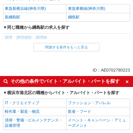
東急新横浜線(神奈川県)
東急東横線(神奈川県)
新綱島駅
綱島駅
同じ職種から綱島駅の求人を探す
調理・調理補助・調理師
関連する条件をもっと見る
同じ雇用形態から綱島駅の求人を探す
派遣社員
同じ特徴から綱島駅の求人を探す
ID：AE0702780223
未経験歓迎
高収入・高額
その他の条件でバイト・アルバイト・パートを探す
土日祝休み
社会保険あり
横浜市港北区の職種からバイト・アルバイト・パートを探す
同じ職種から求人を探す
IT・クリエイティブ
ファッション・アパレル
飲食・フード
軽作業・製造・物流
飲食・フード
調理・調理補助・調理師
清掃・警備・ビルメンテナンス・
イベント・キャンペーン・アミュ
設備管理
ーズメント
同じ特徴から求人を探す