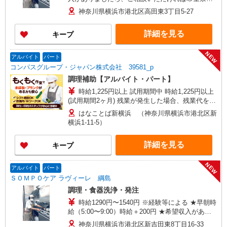
に合うかの確認もいたします。 ★時間外手当別途
神奈川県横浜市港北区高田東3丁目5-27
支給 ★上記金額は働きがい向上手当を含みます。
★働きがい向上手当※26年6月改定（地域により異
詳細を見る
キープ
なる） 社会保険加入者は更に＋50円
NEW
アルバイト
パート
コンパスグループ・ジャパン株式会社 39581_p
調理補助【アルバイト・パート】
時給1,225円以上 試用期間中 時給1,225円以上
(試用期間2ヶ月) 残業が発生した場合、残業代を1
分単位で別途支給します。
はなことば新横浜 （神奈川県横浜市港北区新
横浜1-11-5）
詳細を見る
キープ
NEW
アルバイト
パート
ＳＯＭＰＯケア ラヴィーレ 綱島
調理・食器洗浄・発注
時給1290円〜1540円 ※経験等による ★早朝時
給（5:00〜9:00）時給＋200円 ★希望収入があり
ましたら、ご相談いただければ希望条件に合うか
神奈川県横浜市港北区新吉田東8丁目16-33