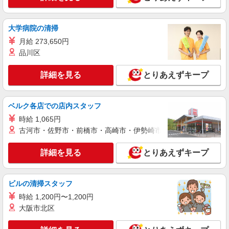
アルバイト
パート
ケンタッキーフライドチキン 妙蓮寺店
大学病院の清掃
カウンター・キッチンスタッフ ＜優先募集日
月給 273,650円
時＞土日祝 18:00〜23:00
品川区
時給1300円
神奈川県横浜市港北区菊名1-2-7
詳細を見る
とりあえずキープ
詳細を見る
キープ
ベルク各店での店内スタッフ
アルバイト
パート
時給 1,065円
ケンタッキーフライドチキン アピタテラス横浜綱島店
古河市・佐野市・前橋市・高崎市・伊勢崎市・太田市・館林市・
カウンター・キッチンスタッフ ＜優先募集日
時＞平日（月〜金） 9:00〜14:00
詳細を見る
とりあえずキープ
時給1300円
神奈川県横浜市港北区綱島東4-3-17 1階
ビルの清掃スタッフ
詳細を見る
キープ
時給 1,200円〜1,200円
大阪市北区
アルバイト
パート
すき家 新横浜店