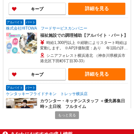
詳細を見る
キープ
アルバイト
パート
株式会社HITOWA フードサービスカンパニー
福祉施設での調理補助【アルバイト・パート】
時給1,300円以上 ※経験によりスタート時給は
変動します。 ※AP評価制度：あり 年1回の評価
により時給を見直します。 ※アルバイト賞与（寸
シニアフォレスト横浜港北 （神奈川県横浜市
志）：あり 年2回。勤続年数により金額UP。
港北区下田町6丁目30-33）
詳細を見る
キープ
アルバイト
パート
ケンタッキーフライドチキン トレッサ横浜店
カウンター・キッチンスタッフ ＜優先募集日
時＞土日祝 フルタイム
時給1230円 土日祝祭日時給1250円
もっと見る
神奈川県横浜市港北区師岡町700番地トレッサ
横浜 南棟