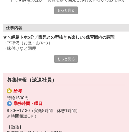
できるのも楽しい
もっと見る
仕事内容
★＼綱島トホ5分／園児との型抜きも楽しい♪保育園内の調理
・下準備（お昼・おやつ）
・味付けなど調理
・できあがったものを配膳
もっと見る
・片付け、翌日の仕込み準備
※不定期で 栄養士との献立うちあわせ
※不定期で園児との食育活動（野菜の型抜きなど）
募集情報（派遣社員）
給与
時給1600円
勤務時間・曜日
8:30〜17:30（実働8時間、休憩1時間）
※時間相談OK！
【勤務】