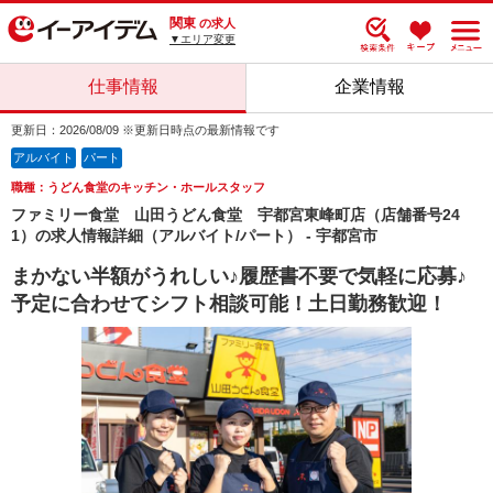
関東
の求人
▼エリア変更
仕事情報
企業情報
更新日：2026/08/09 ※更新日時点の最新情報です
アルバイト
パート
職種：うどん食堂のキッチン・ホールスタッフ
ファミリー食堂 山田うどん食堂 宇都宮東峰町店（店舗番号24
1）の求人情報詳細（アルバイト/パート） - 宇都宮市
まかない半額がうれしい♪履歴書不要で気軽に応募♪
予定に合わせてシフト相談可能！土日勤務歓迎！