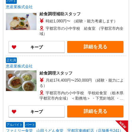
パート
恵産業株式会社
給食調理補助スタッフ
時給1,080円〜 （経験・能力考慮します）
宇都宮市の小中学校 給食室 （宇都宮市内全
域）
詳細を見る
キープ
正社員
恵産業株式会社
給食調理スタッフ
月給174,400円〜250,000円 （経験・能力によ
る）
宇都宮市内の小中学校 学校給食室 （栃木県
宇都宮市内全域） ＜勤務地＞ ・下荒針地区 ・陽
西地区 ・針ヶ谷地区
詳細を見る
キープ
NEW
アルバイト
パート
ファミリー食堂 山田うどん食堂 宇都宮東峰町店（店舗番号241）