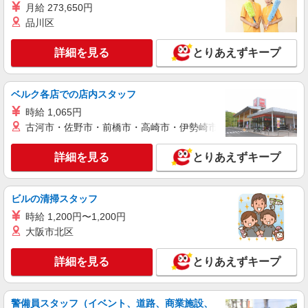
時給1,400円以上 試用期間中 時給1,400円以上
月給 273,650円
(試用期間2ヶ月) 残業が発生した場合、残業代を1
品川区
分単位で別途支給します。
ＪＣＨＯうつのみや病院 （栃木県宇都宮市南
高砂町11-17）
詳細を見る
とりあえずキープ
詳細を見る
キープ
ベルク各店での店内スタッフ
NEW
アルバイト
パート
時給 1,065円
コンパスグループ・ジャパン株式会社 39298_p
古河市・佐野市・前橋市・高崎市・伊勢崎市・太田市・館林市・
調理補助【アルバイト・パート】
時給1,068円以上 試用期間中 時給1,068円以上
詳細を見る
とりあえずキープ
(試用期間2ヶ月) 残業が発生した場合、残業代を1
分単位で別途支給します。
あずみ苑 グランデ宇都宮 （栃木県宇都宮市
宝木本町1239-1）
ビルの清掃スタッフ
時給 1,200円〜1,200円
詳細を見る
キープ
大阪市北区
NEW
アルバイト
パート
詳細を見る
とりあえずキープ
コンパスグループ・ジャパン株式会社 39704_p
調理補助【アルバイト・パート】
警備員スタッフ（イベント、道路、商業施設、
時給1,200円以上 試用期間中 時給1,200円以上