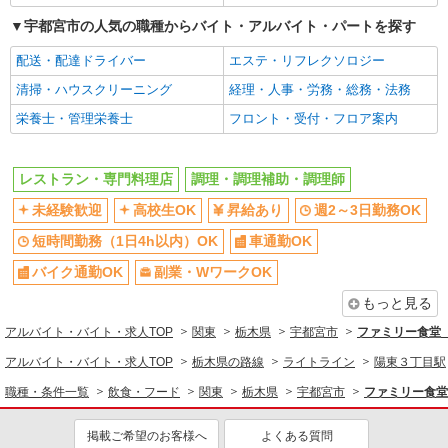
同じ職種から求人を探す
宇都宮市の人気の職種からバイト・アルバイト・パートを探す
飲食・フード
配送・配達ドライバー
エステ・リフレクソロジー
レストラン・専門料理店
調理・調理補助・調理師
清掃・ハウスクリーニング
経理・人事・労務・総務・法務
同じ特徴から求人を探す
栄養士・管理栄養士
フロント・受付・フロア案内
未経験歓迎
高校生OK
週2～3日勤務OK
短時間勤務（1日4h以内）OK
レストラン・専門料理店
調理・調理補助・調理師
車通勤OK
副業・WワークOK
未経験歓迎
高校生OK
昇給あり
週2～3日勤務OK
交通費支給
社会保険あり
短時間勤務（1日4h以内）OK
車通勤OK
まかない・食事補助
社員登用あり
バイク通勤OK
副業・WワークOK
もっと見る
アルバイト・バイト・求人TOP
関東
栃木県
宇都宮市
ファミリー食堂
アルバイト・バイト・求人TOP
栃木県の路線
ライトライン
陽東３丁目駅
職種・条件一覧
飲食・フード
関東
栃木県
宇都宮市
ファミリー食堂
掲載ご希望のお客様へ
よくある質問