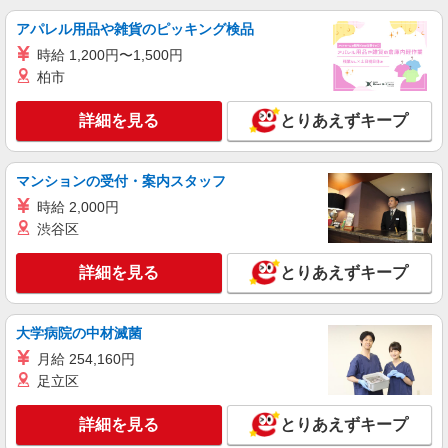
(試用期間2ヶ月) 残業が発生した場合、残業代を1
分単位で別途支給します。
ＪＣＨＯうつのみや病院 （栃木県宇都宮市南
アパレル用品や雑貨のピッキング検品
高砂町11-17）
時給 1,200円〜1,500円
柏市
詳細を見る
キープ
詳細を見る
とりあえずキープ
NEW
アルバイト
パート
コンパスグループ・ジャパン株式会社 39298_p
調理員【アルバイト・パート】
マンションの受付・案内スタッフ
時給1,100円以上 試用期間中 時給1,100円以上
時給 2,000円
(試用期間2ヶ月) 残業が発生した場合、残業代を1
渋谷区
分単位で別途支給します。
あずみ苑 グランデ宇都宮 （栃木県宇都宮市
宝木本町1239-1）
詳細を見る
とりあえずキープ
詳細を見る
キープ
大学病院の中材滅菌
パート
月給 254,160円
ツクイ宇都宮いちり（デイサービス）
足立区
デイサービス 調理スタッフ（ミールケアクル
ー）
詳細を見る
とりあえずキープ
時給1,068円〜1,370円 ★土日祝日は時給100円