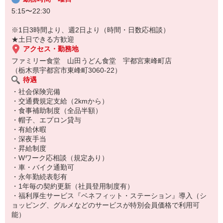
5:15〜22:30
※1日3時間より、週2日より（時間・日数応相談）
★土日できる方歓迎
アクセス・勤務地
ファミリー食堂 山田うどん食堂 宇都宮東峰町店
（栃木県宇都宮市東峰町3060-22）
待遇
・社会保険完備
・交通費規定支給（2kmから）
・食事補助制度（全品半額）
・帽子、エプロン貸与
・有給休暇
・深夜手当
・昇給制度
・Wワーク応相談（規定あり）
・車・バイク通勤可
・永年勤続表彰有
・1年毎の契約更新（社員登用制度有）
・福利厚生サービス『ベネフィット・ステーション』導入（シ
ョッピング、グルメなどのサービスが特別会員価格で利用可
能）