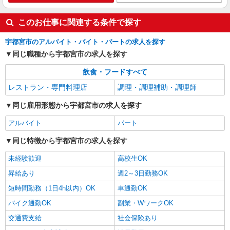
詳細を見る
キープ
このお仕事に関連する条件で探す
アルバイト
パート
宇都宮市のアルバイト・バイト・パートの求人を探す
ケンタッキーフライドチキン 宇都宮アピタ店
同じ職種から宇都宮市の求人を探す
カウンター・キッチンスタッフ
時給1070円
飲食・フードすべて
栃木県宇都宮市江曽島本町844
レストラン・専門料理店
調理・調理補助・調理師
詳細を見る
キープ
同じ雇用形態から宇都宮市の求人を探す
アルバイト
パート
同じ特徴から宇都宮市の求人を探す
未経験歓迎
高校生OK
昇給あり
週2～3日勤務OK
短時間勤務（1日4h以内）OK
車通勤OK
バイク通勤OK
副業・WワークOK
交通費支給
社会保険あり