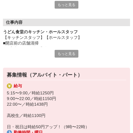
もっと見る
んど。
もちろん覚えることもたくさんありますし、忙しい時間もありま
す。
初めてで自信がない・・・そんな方もしっかり研修を行いますの
仕事内容
で安心してください。
うどん食堂のキッチン・ホールスタッフ
困った時はお店のみんなが助け合える、そんなファミリー食堂
【キッチンスタッフ】【ホールスタッフ】
山田うどん食堂で一緒にお仕事しましょう。
■開店前の店舗清掃
■ご案内・オーダー受付
・・・お店のメニューが半額で食べられるのも、ちょっとうれし
もっと見る
■調理・お料理の提供
いですよね。
■会計
■食器洗い など
募集情報（アルバイト・パート）
お客様お一人おひとりに合わせたサービスを提供したい。
そんな想いから『ファミリー食堂 山田うどん食堂』のスタッフは
給与
各業務を担当するのではなく、全ての仕事を分担して行っていま
5:15〜9:00／時給1250円
す。
9:00〜22:00／時給1150円
幅広いスキルが身に付きますよ。
22:00〜／時給1438円
高校生／時給1100円
日・祝日は時給50円アップ！（9時〜22時）
勤務時間・曜日