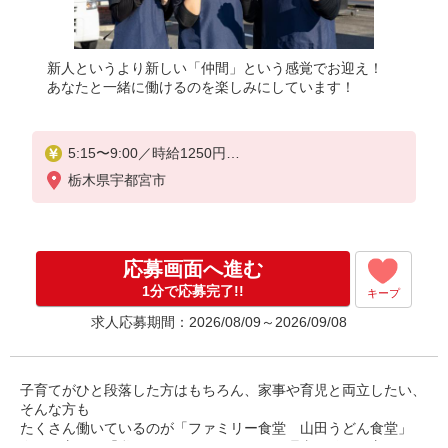
新人というより新しい「仲間」という感覚でお迎え！
あなたと一緒に働けるのを楽しみにしています！
5:15〜9:00／時給1250円
9:00〜22:00／時給1150円
栃木県宇都宮市
22:00〜／時給1438円
高校生／時給1100円
応募画面へ進む
日・祝日は時給50円アップ！（9時〜22時）
1分で応募完了!!
キープ
求人応募期間：2026/08/09～2026/09/08
子育てがひと段落した方はもちろん、家事や育児と両立したい、
そんな方も
たくさん働いているのが「ファミリー食堂 山田うどん食堂」
今いる方も、「私でもできるかな」という理由で始めた方がほと