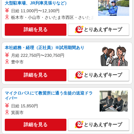
大型駐車場、JR列車見張りなど）
(試用期間2ヶ月) 残業が発生した場合、残業代を1
分単位で別途支給します。
日給 11,000円〜12,100円
特別養護老人ホームひょうたん村 （栃木県宇
都宮市屋板町１２６ー１１）
栃木市・小山市・さいたま市西区・さいたま市岩槻区・久喜市・
詳細を見る
とりあえずキープ
詳細を見る
キープ
NEW
アルバイト
パート
本社総務・経理（正社員）※試用期間あり
コンパスグループ・ジャパン株式会社 39577_p
月給 222,750円〜230,750円
調理師【アルバイト・パート】
豊中市
時給1,500円以上 試用期間中 時給1,500円以上
(試用期間2ヶ月) 残業が発生した場合、残業代を1
分単位で別途支給します。
詳細を見る
とりあえずキープ
ＪＣＨＯうつのみや病院 （栃木県宇都宮市南
高砂町11-17）
マイクロバスにて教習所に通う生徒の送迎ドラ
詳細を見る
キープ
イバー
日給 15,850円
NEW
アルバイト
パート
箕面市
コンパスグループ・ジャパン株式会社 39577_p
調理員【アルバイト・パート】
詳細を見る
とりあえずキープ
時給1,400円以上 試用期間中 時給1,400円以上