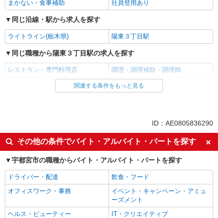
まかない・食事補助
社員登用あり
同じ沿線・駅から求人を探す
ライトライン(栃木県)
陽東３丁目駅
同じ職種から陽東３丁目駅の求人を探す
レストラン・専門料理店
調理・調理補助・調理師
関連する条件をもっと見る
同じ雇用形態から陽東３丁目駅の求人を探す
アルバイト
パート
同じ特徴から陽東３丁目駅の求人を探す
ID：AE0805836290
未経験歓迎
高校生OK
その他の条件でバイト・アルバイト・パートを探す
昇給あり
週2～3日勤務OK
宇都宮市の職種からバイト・アルバイト・パートを探す
短時間勤務（1日4h以内）OK
車通勤OK
ドライバー・配達
飲食・フード
バイク通勤OK
副業・WワークOK
オフィスワーク・事務
イベント・キャンペーン・アミュ
交通費支給
社会保険あり
ーズメント
まかない・食事補助
社員登用あり
ヘルス・ビューティー
IT・クリエイティブ