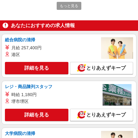
時給1,500円以上 試用期間中 時給1,500円以上
もっと見る
(試用期間2ヶ月) 残業が発生した場合、残業代を1
分単位で別途支給します。
キヤノン宇都宮 （栃木県宇都宮市清原工業団
地１９－１）
あなたにおすすめの求人情報
詳細を見る
キープ
総合病院の清掃
月給 257,400円
NEW
アルバイト
パート
港区
コンパスグループ・ジャパン株式会社 21821_p
調理補助【アルバイト・パート】
詳細を見る
とりあえずキープ
時給1,100円以上 試用期間中 時給1,100円以上
(試用期間2ヶ月) 残業が発生した場合、残業代を1
分単位で別途支給します。
キヤノン宇都宮 （栃木県宇都宮市清原工業団
レジ・商品陳列スタッフ
地１９－１）
時給 1,180円
堺市堺区
詳細を見る
キープ
詳細を見る
とりあえずキープ
NEW
アルバイト
パート
コンパスグループ・ジャパン株式会社 39577_p
調理補助【アルバイト・パート】
大学病院の清掃