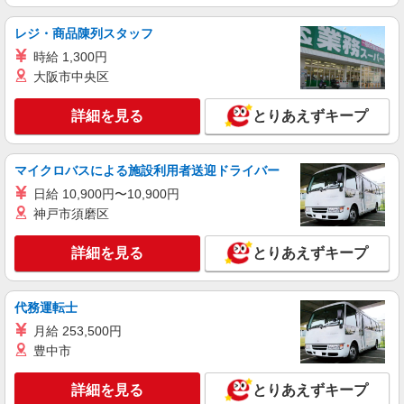
アップ！ ※給与幅は資格・経験等による
栃木県宇都宮市上横田町800
レジ・商品陳列スタッフ
時給 1,300円
詳細を見る
キープ
大阪市中央区
パート
詳細を見る
とりあえずキープ
ツクイ・サンフォレスト宇都宮（サービス付き高齢者向け住宅）
サービス付き高齢者向け住宅 調理スタッフ
マイクロバスによる施設利用者送迎ドライバー
時給1,068円〜1,370円 ★土日祝日は時給100円
アップ！ ※給与幅は資格・経験等による
日給 10,900円〜10,900円
神戸市須磨区
栃木県宇都宮市簗瀬4丁目4番7号
詳細を見る
とりあえずキープ
詳細を見る
キープ
アルバイト
パート
代務運転士
ケンタッキーフライドチキン 宇都宮御幸町店
月給 253,500円
カウンター・キッチンスタッフ
豊中市
時給1070円
栃木県宇都宮市御幸町字道下289-12
詳細を見る
とりあえずキープ