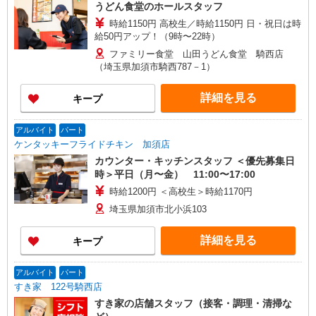
うどん食堂のホールスタッフ
時給1150円 高校生／時給1150円 日・祝日は時
給50円アップ！（9時〜22時）
ファミリー食堂 山田うどん食堂 騎西店
（埼玉県加須市騎西787－1）
詳細を見る
キープ
アルバイト
パート
ケンタッキーフライドチキン 加須店
カウンター・キッチンスタッフ ＜優先募集日
時＞平日（月〜金） 11:00〜17:00
時給1200円 ＜高校生＞時給1170円
埼玉県加須市北小浜103
詳細を見る
キープ
アルバイト
パート
すき家 122号騎西店
すき家の店舗スタッフ（接客・調理・清掃な