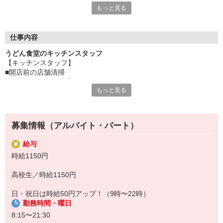
もっと見る
んど。
もちろん覚えることもたくさんありますし、忙しい時間もありま
す。
初めてで自信がない・・・そんな方もしっかり研修を行いますの
仕事内容
で安心してください。
うどん食堂のキッチンスタッフ
困った時はお店のみんなが助け合える、そんなファミリー食堂
【キッチンスタッフ】
山田うどん食堂で一緒にお仕事しましょう。
■開店前の店舗清掃
■ご案内・オーダー受付
・・・お店のメニューが半額で食べられるのも、ちょっとうれし
もっと見る
■調理・お料理の提供
いですよね。
■会計
■食器洗い など
募集情報（アルバイト・パート）
お客様お一人おひとりに合わせたサービスを提供したい。
そんな想いから『ファミリー食堂 山田うどん食堂』のスタッフは
給与
各業務を担当するのではなく、全ての仕事を分担して行っていま
時給1150円
す。
幅広いスキルが身に付きますよ。
高校生／時給1150円
日・祝日は時給50円アップ！（9時〜22時）
勤務時間・曜日
8:15〜21:30