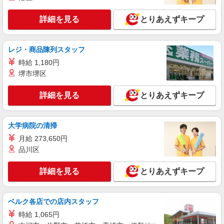
企業内食堂での調理補助
時給1,141円〜
詳細を見る
とりあえずキープ
株式会社デンソーワイパシステムズ 埼玉県加
須市下高柳311 ★車通勤OK
レジ・商品陳列スタッフ
詳細を見る
キープ
時給 1,180円
堺市堺区
パート
契約社員
全国農協食品株式会社
詳細を見る
とりあえずキープ
学校給食センター調理スタッフ／リーダー候補
（準社員）
月給180,000円〜（経験による） ★昇給年1回
大学病院の清掃
★賞与年2回（6月・12月）
月給 273,650円
埼玉県加須市町屋新田1144-1（加須市学校給食
品川区
センター） 埼玉県南埼玉郡宮代町金原524-2（宮
代町学校給食センター）
詳細を見る
とりあえずキープ
詳細を見る
キープ
パート
ベルク各店での店内スタッフ
全国農協食品株式会社
時給 1,065円
学校給食センタースタッフ ［1］調理補助・食