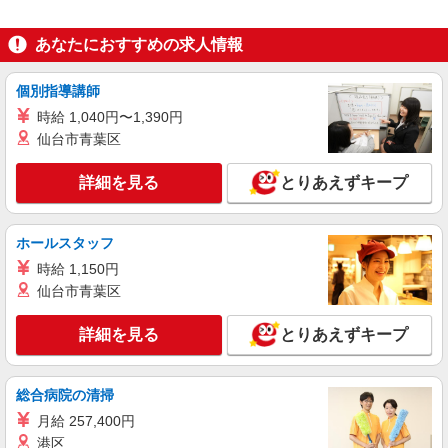
アルバイト
パート
ジョイフーズ 北川辺店
あなたにおすすめの求人情報
食品スーパーでの青果スタッフ
［1］9-17時 時給1141円 ［2］17-22時 時給
個別指導講師
1141円 ［3］22-翌5時 時給1427円 ［4］5-9時
時給1141円 日祝＋50円
時給 1,040円〜1,390円
埼玉県加須市柳生1959-1
仙台市青葉区
詳細を見る
キープ
詳細を見る
とりあえずキープ
パート
加須ケアセンターそよ風：RO31461
ホールスタッフ
調理スタッフ
時給 1,150円
【時給】1,200円〜1,300円 ▼下記別途支給 通
仙台市青葉区
勤手当 年末年始手当：380円/時 寸志あり：年2回
（6月・12月） ※業績による
埼玉県加須市花崎3-5-1
詳細を見る
とりあえずキープ
詳細を見る
キープ
総合病院の清掃
パート
月給 257,400円
株式会社若菜
港区