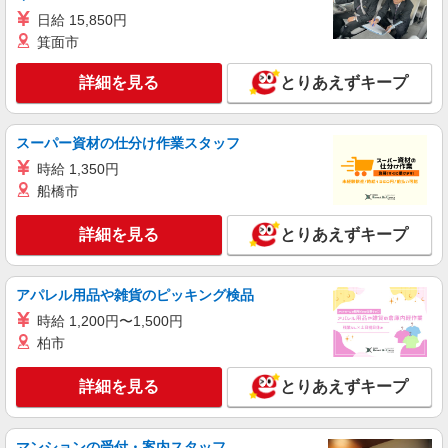
時給1,141円〜 午前8時前 及び 午後5時以降は
日給 15,850円
時給UPアリ！！ 日曜・祝日、お盆、年末はさら
箕面市
に時給＋100円
とりせん加須浜町店 埼玉県加須市浜町1-17
詳細を見る
とりあえずキープ
詳細を見る
キープ
スーパー資材の仕分け作業スタッフ
嘱託
株式会社とりせん
時給 1,350円
鮮魚技能経験者
船橋市
月給206,000円〜280,000円 ※通勤費規定内支
給
詳細を見る
とりあえずキープ
とりせん加須浜町店 埼玉県加須市浜町1-17
アパレル用品や雑貨のピッキング検品
詳細を見る
キープ
時給 1,200円〜1,500円
柏市
詳細を見る
とりあえずキープ
マンションの受付・案内スタッフ