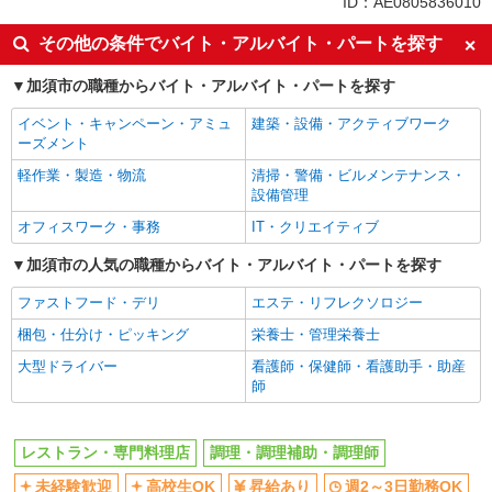
ID：AE0805836010
週2～3日勤務OK
短時間勤務（1日4h以内）OK
その他の条件でバイト・アルバイト・パートを探す
車通勤OK
副業・WワークOK
加須市の職種からバイト・アルバイト・パートを探す
交通費支給
社会保険あり
まかない・食事補助
社員登用あり
イベント・キャンペーン・アミュ
建築・設備・アクティブワーク
ーズメント
軽作業・製造・物流
清掃・警備・ビルメンテナンス・
設備管理
オフィスワーク・事務
IT・クリエイティブ
加須市の人気の職種からバイト・アルバイト・パートを探す
ファストフード・デリ
エステ・リフレクソロジー
梱包・仕分け・ピッキング
栄養士・管理栄養士
大型ドライバー
看護師・保健師・看護助手・助産
師
レストラン・専門料理店
調理・調理補助・調理師
未経験歓迎
高校生OK
昇給あり
週2～3日勤務OK