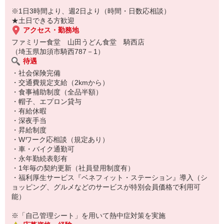
※1日3時間より、週2日より（時間・日数応相談）
★土日できる方歓迎
アクセス・勤務地
ファミリー食堂 山田うどん食堂 騎西店
（埼玉県加須市騎西787－1）
待遇
・社会保険完備
・交通費規定支給（2kmから）
・食事補助制度（全品半額）
・帽子、エプロン貸与
・有給休暇
・深夜手当
・昇給制度
・Wワーク応相談（規定あり）
・車・バイク通勤可
・永年勤続表彰有
・1年毎の契約更新（社員登用制度有）
・福利厚生サービス『ベネフィット・ステーション』導入（シ
ョッピング、グルメなどのサービスが特別会員価格で利用可
能）
※「自己管理シート」を用いて熱中症対策を実施