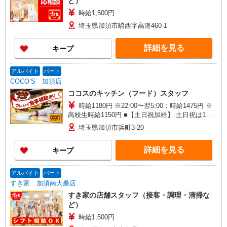
ど）
時給1,500円
埼玉県加須市騎西字高道460-1
詳細を見る
キープ
アルバイト
パート
COCO’S 加須店
ココスのキッチン（フード）スタッフ
時給1180円 ※22:00〜翌5:00：時給1475円 ※
高校生時給1150円 ■【土日祝加給】 土日祝は1時
間当たり＋100円 ■特別手当 早朝手当（5:00〜
埼玉県加須市浜町3-20
8:00）時給＋200円
詳細を見る
キープ
アルバイト
パート
すき家 加須南大桑店
すき家の店舗スタッフ（接客・調理・清掃な
ど）
時給1,500円