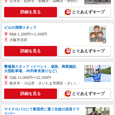
古河市・佐野市・前橋市・高崎市・伊勢崎市・太田市・館林市・
器洗浄（パート） ［2］配送・コンテナ積込み
作業・洗浄業務（パート）
時給1,141円〜 配送担当は別途配送手当1日
詳細を見る
とりあえずキープ
1,500円支給 月収例 ・調理補助スタッフ／時給
1,141円×5.5時間×週5日勤務 ＝125,510円 ・配送
埼玉県加須市町屋新田1144-1（加須センター）
スタッフ／時給1,141円×5.5時間×週5日勤務＋配送
ビルの清掃スタッフ
手当 ＝155,510円
詳細を見る
キープ
時給 1,200円〜1,200円
大阪市北区
嘱託
株式会社とりせん
詳細を見る
とりあえずキープ
精肉技能経験者
月給206,000円〜280,000円 ※通勤費規定内支
警備員スタッフ（イベント、道路、商業施設、
給
大型駐車場、JR列車見張りなど）
とりせん加須浜町店 埼玉県加須市浜町1-17
日給 11,000円〜12,100円
栃木市・小山市・さいたま市西区・さいたま市岩槻区・久喜市・
詳細を見る
キープ
詳細を見る
とりあえずキープ
パート
株式会社とりせん
スーパーマーケットの店内スタッフ（惣菜部
マイクロバスにて教習所に通う生徒の送迎ドラ
門）
イバー