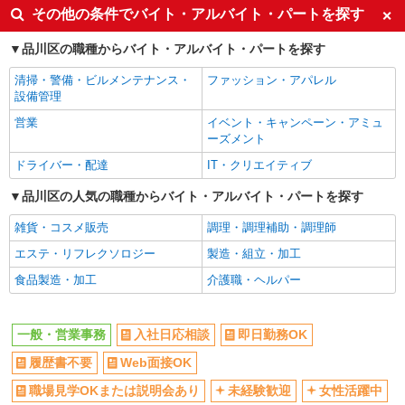
入社日応相談
即日勤務OK
その他の条件でバイト・アルバイト・パートを探す
履歴書不要
Web面接OK
品川区の職種からバイト・アルバイト・パートを探す
職場見学OKまたは説明会あり
未経験歓迎
清掃・警備・ビルメンテナンス・
ファッション・アパレル
女性活躍中
主婦・主夫歓迎
設備管理
フリーター歓迎
学歴不問
営業
イベント・キャンペーン・アミュ
ブランクOK
ミドル（40代～）活躍中
ーズメント
エルダー（50代～）活躍中
完全週休2日制
ドライバー・配達
IT・クリエイティブ
年間休日120日以上
土日祝休み
品川区の人気の職種からバイト・アルバイト・パートを探す
週2～3日勤務OK
10時～勤務OK
雑貨・コスメ販売
調理・調理補助・調理師
平日のみ勤務OK
禁煙・分煙
エステ・リフレクソロジー
製造・組立・加工
上場企業・上場企業のグループ会
扶養内勤務OK
食品製造・加工
介護職・ヘルパー
社
残業ほぼなし
残業少なめ（月20h未満）
一般・営業事務
入社日応相談
即日勤務OK
転勤なし
登録制
履歴書不要
Web面接OK
交通費支給
社会保険あり
研修制度あり
資格取得支援制度あり
職場見学OKまたは説明会あり
未経験歓迎
女性活躍中