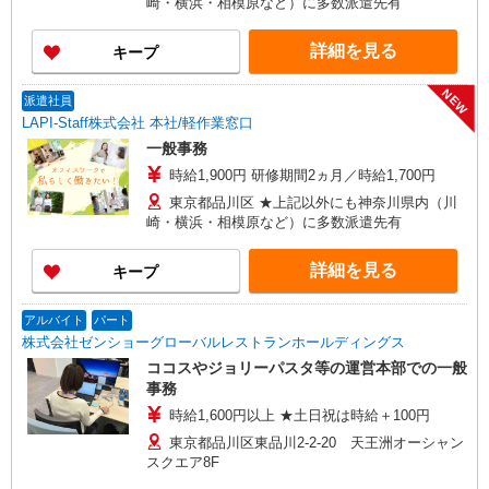
崎・横浜・相模原など）に多数派遣先有
詳細を見る
キープ
NEW
派遣社員
LAPI-Staff株式会社 本社/軽作業窓口
一般事務
時給1,900円 研修期間2ヵ月／時給1,700円
東京都品川区 ★上記以外にも神奈川県内（川
崎・横浜・相模原など）に多数派遣先有
詳細を見る
キープ
アルバイト
パート
株式会社ゼンショーグローバルレストランホールディングス
ココスやジョリーパスタ等の運営本部での一般
事務
時給1,600円以上 ★土日祝は時給＋100円
東京都品川区東品川2-2-20 天王洲オーシャン
スクエア8F