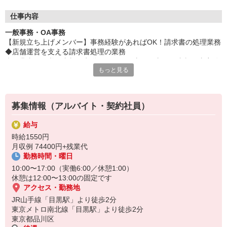
◎綺麗な本社ビルで勤務・コーヒーも無料♪
仕事内容
一般事務・OA事務
【新規立ち上げメンバー】事務経験があればOK！請求書の処理業務
◆店舗運営を支える請求書処理の業務
◆・業者から必要書類を郵送やWEBで回収・回収した書類の内容確
もっと見る
認・発注伝票や仕入伝票を確認・入力★受電対応なし/PC業務がメ
インとなります！★一緒に業務をするのは弊社の社員とスタッフな
ので安心！
募集情報（アルバイト・契約社員）
給与
時給1550円
月収例 74400円+残業代
勤務時間・曜日
10:00〜17:00（実働6:00／休憩1:00）
休憩は12:00〜13:00の固定です
アクセス・勤務地
JR山手線「目黒駅」より徒歩2分
東京メトロ南北線「目黒駅」より徒歩2分
東京都品川区