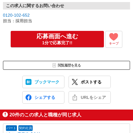
既にパーソルビジネスプロセスデザインにご登録済みの方は不要で
この求人に関するお問い合わせ
す。
0120-102-652
※ご登録が無い方には当社よりオンライン登録のご案内をいたしま
担当：採用担当
す。
↓
仕事紹介
応募画面へ進む
↓
1分で応募完了!!
キープ
面接（1回、1時間程度）
※面接のないお仕事もございます。
↓
内定・採用
閲覧履歴を見る
合否については1週間以内にご連絡させていただきます。
※入社日等はご相談に応じます。
ブックマーク
ポストする
シェアする
URLをシェア
20
件のこの求人と職種が同じ求人
パート
契約社員