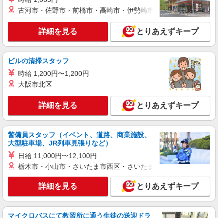
ニッセイ・ウェルス生命保険株式会社
古河市・佐野市・前橋市・高崎市・伊勢崎市・太田市・館林市・
生命保険会社の事務職
月給597,900円〜701,899円(残業代別) 年収
詳細を見る
とりあえずキープ
9,000,000円 〜10,500,000円 （賞与 年2回/6月、
12月支給） ※前職の給与を考慮し、経験・能力に
東京都品川区大崎2-1-1 Think Park Tower （変
応じて決定します。 ※ラインを持たない管理職と
更の範囲）会社の定める事業所（在宅勤務を行う
しての採用を想定しています。 ※本ポジションは
ビルの清掃スタッフ
場所を含む）
「管理監督者」に該当するため、時間外・休日労
時給 1,200円〜1,200円
詳細を見る
キープ
働に対する割増賃金の支給対象外となります。
大阪市北区
【給与更改】年1回(7月) 【賃金形態】月給制
正社員
職業紹介
詳細を見る
とりあえずキープ
ニッセイ・ウェルス生命保険株式会社
生命保険会社の一般事務
月給361,500円〜730,700円(残業代別) 年収
警備員スタッフ（イベント、道路、商業施設、
6,000,000円 〜11,179,000円(残業手当、賞与込み)
大型駐車場、JR列車見張りなど）
（賞与 年2回/6月、12月支給） ※前職の給与を考
東京都品川区大崎2-1-1 Think Park Tower （変
日給 11,000円〜12,100円
慮し、経験・能力に応じて決定します。 ※非管理
更の範囲）会社の定める事業所
栃木市・小山市・さいたま市西区・さいたま市岩槻区・久喜市・
職あるいはラインを持たない管理職としての採用
を想定しています。 ※管理職採用の場合は「管理
詳細を見る
キープ
監督者」に該当するため、時間外・休日労働に対
詳細を見る
とりあえずキープ
する割増賃金の支給対象外となります。 【給与更
改】年1回(7月) 【賃金形態】月給制
正社員
職業紹介
ニッセイ・ウェルス生命保険株式会社
マイクロバスにて教習所に通う生徒の送迎ドラ