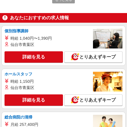
アルバイト
パート
株式会社ゼンショーグローバルレストランホールディングス
あなたにおすすめの求人情報
ココス運営本部での電話対応・一般事務
時給1,700円以上 ★土日祝は時給＋100円
個別指導講師
東京都品川区東品川2-2-20 天王洲オーシャン
時給 1,040円〜1,390円
スクエア7F
仙台市青葉区
詳細を見る
キープ
詳細を見る
とりあえずキープ
派遣社員
日研トータルソーシング株式会社（お仕事No.5A323-OW）
ホールスタッフ
総合事務
時給 1,150円
時給1650円 別途交通費支給 ＜月収＞ 247000
仙台市青葉区
円以上可 150H
東京都品川区八潮
詳細を見る
とりあえずキープ
詳細を見る
キープ
総合病院の清掃
月給 257,400円
正社員