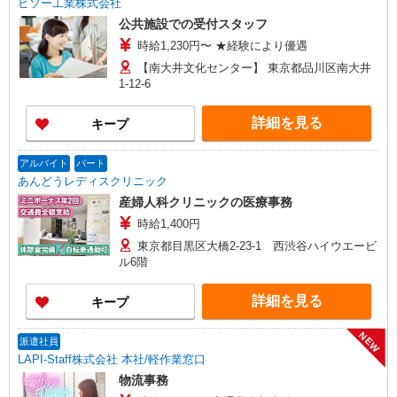
ビソー工業株式会社
公共施設での受付スタッフ
時給1,230円〜 ★経験により優遇
【南大井文化センター】 東京都品川区南大井
1-12-6
詳細を見る
キープ
アルバイト
パート
あんどうレディスクリニック
産婦人科クリニックの医療事務
時給1,400円
東京都目黒区大橋2-23-1 西渋谷ハイウエービ
ル6階
詳細を見る
キープ
NEW
派遣社員
LAPI-Staff株式会社 本社/軽作業窓口
物流事務