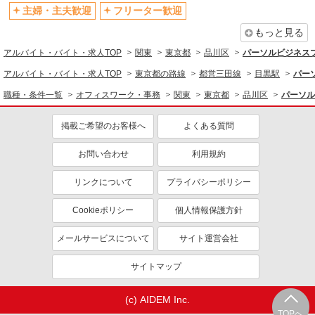
主婦・主夫歓迎
フリーター歓迎
同じ職種から求人を探す
もっと見る
オフィスワーク・事務
アルバイト・バイト・求人TOP
関東
東京都
品川区
パーソルビジネス
一般・営業事務
アルバイト・バイト・求人TOP
東京都の路線
都営三田線
目黒駅
パー
同じ特徴から求人を探す
職種・条件一覧
オフィスワーク・事務
関東
東京都
品川区
パーソル
未経験歓迎
ミドル（40代～）活躍中
掲載ご希望のお客様へ
よくある質問
土日祝休み
週2～3日勤務OK
上場企業・上場企業のグループ会
扶養内勤務OK
お問い合わせ
利用規約
社
交通費支給
社会保険あり
リンクについて
プライバシーポリシー
Cookieポリシー
個人情報保護方針
メールサービスについて
サイト運営会社
サイトマップ
(c) AIDEM Inc.
TOPへ