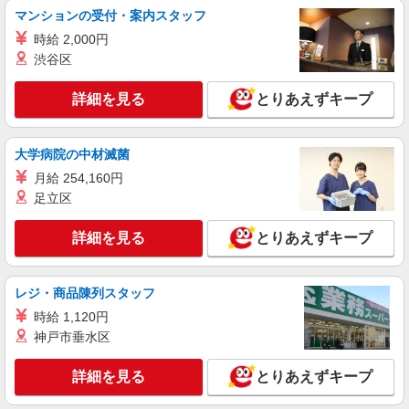
など）
マンションの受付・案内スタッフ
時給1600円〜1800円（22:00〜翌5:00の深夜手
時給 2,000円
当で時給UP） ※給与幅は経験・能力による
渋谷区
東京都品川区
詳細を見る
とりあえずキープ
詳細を見る
キープ
正社員
大学病院の中材滅菌
株式会社リジョイスカンパニー（103919）
月給 254,160円
大学病院の一般事務
足立区
月給223,000円以上 ※研修期間2ヶ月間は給与
95％支給
詳細を見る
とりあえずキープ
昭和医科大学病院（東京都品川区旗の台1丁目
5-8）
レジ・商品陳列スタッフ
詳細を見る
キープ
時給 1,120円
神戸市垂水区
アルバイト
パート
職業紹介
株式会社フルキャスト東京支社/EA0401G-10C
詳細を見る
とりあえずキープ
仕分け シール貼り 倉庫内軽作業 オフィスワー
ク イベントスタッフ等