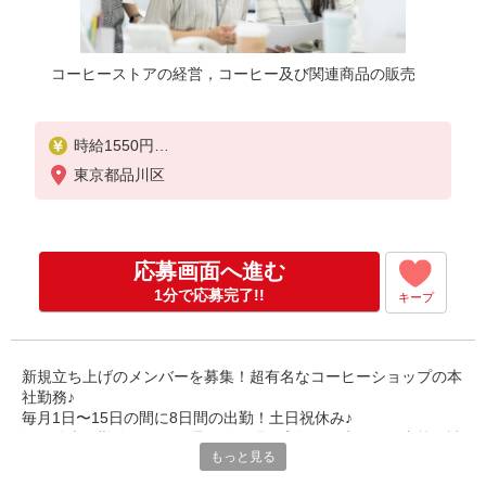
コーヒーストアの経営，コーヒー及び関連商品の販売
時給1550円
月収例 74400円+残業代
東京都品川区
応募画面へ進む
1分で応募完了!!
キープ
新規立ち上げのメンバーを募集！超有名なコーヒーショップの本
社勤務♪
毎月1日〜15日の間に8日間の出勤！土日祝休み♪
毎月後半は勤務なし★経理経験不問！店舗で発生した工事等の請
もっと見る
求書処理業務をお任せします♪
目黒駅徒歩2分！アクセス