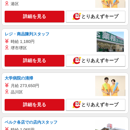
株式会社リジョイスカンパニー（11921602）
港区
一般事務
詳細を見る
とりあえずキープ
月給22万7000円以上 ※研修期間2ヶ月間は給
与95％支給
NTT東日本関東病院（東京都品川区東五反田5
レジ・商品陳列スタッフ
丁目9-22）
時給 1,180円
堺市堺区
詳細を見る
キープ
詳細を見る
とりあえずキープ
正社員
職業紹介
ニッセイ・ウェルス生命保険株式会社
生命保険会社の事務職
大学病院の清掃
月給626,800円〜867,000円 年収 9,590,100円
月給 273,650円
〜13,941,400円(業績賞与・残業代含む) （賞与 年
2回/6月、12月支給） ※前職の給与を考慮し、経
品川区
東京都品川区大崎2-1-1 Think Park Tower （変
験・能力に応じて決定します。 ※「管理監督者」
更の範囲）会社の定める事業所（在宅勤務を行う
に該当するため、時間外・休日労働に対する割増
場所を含む）
詳細を見る
とりあえずキープ
賃金の支給対象外となります。 【給与更改】年1
詳細を見る
キープ
回(7月) 【賃金形態】月給制
ベルク各店での店内スタッフ
正社員
職業紹介
時給 1,065円