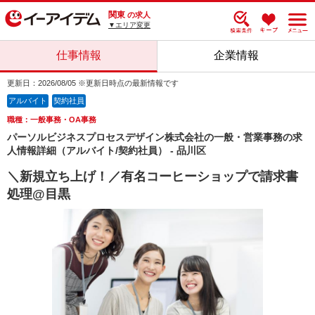
関東
の求人
▼エリア変更
仕事情報
企業情報
更新日：2026/08/05 ※更新日時点の最新情報です
アルバイト
契約社員
職種：一般事務・OA事務
パーソルビジネスプロセスデザイン株式会社の一般・営業事務の求
人情報詳細（アルバイト/契約社員） - 品川区
＼新規立ち上げ！／有名コーヒーショップで請求書
処理@目黒