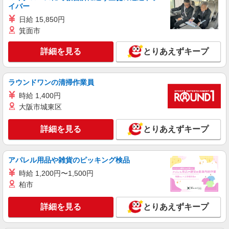
イバー
生命保険会社の一般事務
日給 15,850円
月給274,000円〜549,100円(残業代別) 年収
4,100,000円 〜8,400,000円(賞与・残業代含む)
箕面市
（賞与 年2回/6月、12月支給） ※前職の給与を考
東京都品川区大崎2-1-1 Think Park Tower 23
慮し、経験・能力に応じて決定します。 ※非管理
詳細を見る
とりあえずキープ
階 （変更の範囲）会社の定める事業所（在宅勤務
職としての採用を想定しています。
を行う場所を含む）
詳細を見る
キープ
ラウンドワンの清掃作業員
時給 1,400円
アルバイト
パート
職業紹介
大阪市城東区
株式会社フルキャスト東京支社/EA0401G-10W
カンタン事務・データ入力スタッフ
詳細を見る
とりあえずキープ
時給1600円〜1800円（22:00〜翌5:00の深夜手
当で時給UP） ※給与幅は経験・能力による
東京都品川区
アパレル用品や雑貨のピッキング検品
時給 1,200円〜1,500円
詳細を見る
キープ
柏市
アルバイト
パート
職業紹介
詳細を見る
とりあえずキープ
株式会社フルキャスト東京支社/EA0401G-10O
カンタン軽作業スタッフ（仕分け・シール貼り