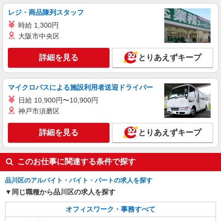
時給1600円〜1800円（22:00〜翌5:00の深夜手
レジ・商品陳列スタッフ
当で時給UP） ※給与幅は経験・能力による
時給 1,300円
東京都品川区
大阪市中央区
詳細を見る
キープ
詳細を見る
とりあえずキープ
マイクロバスによる施設利用者送迎ドライバー
日給 10,900円〜10,900円
神戸市須磨区
詳細を見る
とりあえずキープ
このお仕事に関連する条件で探す
品川区のアルバイト・バイト・パートの求人を探す
同じ職種から品川区の求人を探す
オフィスワーク・事務すべて