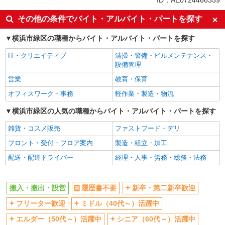
ID：AE0724466359
履歴書不要
新卒・第二新卒歓迎
その他の条件でバイト・アルバイト・パートを探す
フリーター歓迎
ミドル（40代～）活躍中
横浜市緑区の職種からバイト・アルバイト・パートを探す
エルダー（50代～）活躍中
シニア（60代～）活躍中
IT・クリエイティブ
清掃・警備・ビルメンテナンス・
高収入・高額
日払い
設備管理
週払い
16時前退社OK
営業
教育・保育
服装自由
髪型・髪色自由
オフィスワーク・事務
軽作業・製造・物流
髭（ひげ）OK
ネイルOK
横浜市緑区の人気の職種からバイト・アルバイト・パートを探す
ピアスOK
禁煙・分煙
雑貨・コスメ販売
ファストフード・デリ
車通勤OK
バイク通勤OK
フロント・受付・フロア案内
製造・組立・加工
残業少なめ（月20h未満）
交通費支給
配送・配達ドライバー
経理・人事・労務・総務・法務
社会保険あり
産休・育休取得実績あり
制服貸与
研修制度あり
搬入・搬出・設営
履歴書不要
新卒・第二新卒歓迎
社員登用あり
資格取得支援制度あり
フリーター歓迎
ミドル（40代～）活躍中
同じ職種から求人を探す
エルダー（50代～）活躍中
シニア（60代～）活躍中
軽作業・製造・物流