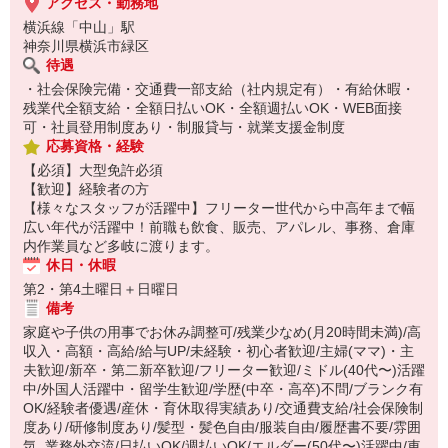
アクセス・勤務地
横浜線「中山」駅
神奈川県横浜市緑区
待遇
・社会保険完備・交通費一部支給（社内規定有）・有給休暇・
残業代全額支給・全額日払いOK・全額週払いOK・WEB面接
可・社員登用制度あり・制服貸与・就業支援金制度
応募資格・経験
【必須】大型免許必須
【歓迎】経験者の方
【様々なスタッフが活躍中】フリーター世代から中高年まで幅
広い年代が活躍中！前職も飲食、販売、アパレル、事務、倉庫
内作業員など多岐に渡ります。
休日・休暇
第2・第4土曜日＋日曜日
備考
家庭や子供の用事でお休み調整可/残業少なめ(月20時間未満)/高
収入・高額・高給/給与UP/未経験・初心者歓迎/主婦(ママ)・主
夫歓迎/新卒・第二新卒歓迎/フリーター歓迎/ミドル(40代〜)活躍
中/外国人活躍中・留学生歓迎/学歴(中卒・高卒)不問/ブランク有
OK/経験者優遇/産休・育休取得実績あり/交通費支給/社会保険制
度あり/研修制度あり/髪型・髪色自由/服装自由/履歴書不要/雰囲
気_業務外交流/日払いOK/週払いOK/エルダー(50代〜)活躍中/車