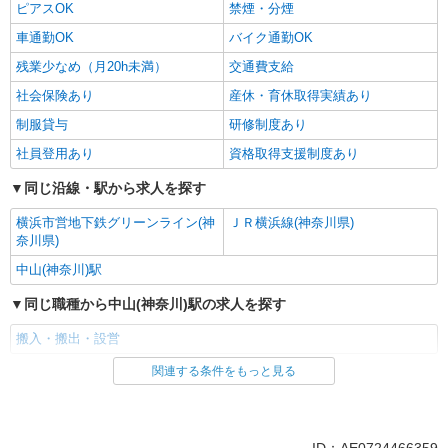
ピアスOK
禁煙・分煙
車通勤OK
バイク通勤OK
残業少なめ（月20h未満）
交通費支給
社会保険あり
産休・育休取得実績あり
制服貸与
研修制度あり
社員登用あり
資格取得支援制度あり
同じ沿線・駅から求人を探す
横浜市営地下鉄グリーンライン(神
ＪＲ横浜線(神奈川県)
奈川県)
中山(神奈川)駅
同じ職種から中山(神奈川)駅の求人を探す
搬入・搬出・設営
関連する条件をもっと見る
同じ雇用形態から中山(神奈川)駅の求人を探す
アルバイト
パート
同じ特徴から中山(神奈川)駅の求人を探す