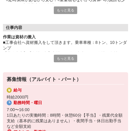
ないです◎就業支援金制度スタートで“1万円”あなたに支給しま
もっと見る
す！
＿/＿/＿/＿/＿/＿/＿/＿/＿/＿/＿/＿/＿/＿/＿/＿/＿/＿/＿/ドライバ
ー案件に特化した派遣会社だから、あなたに合ったお仕事をご紹
介できます「とりあえず登録だけ…」でもOK！＿/＿/＿/＿/＿/＿/
仕事内容
＿/＿/＿/＿/＿/＿/＿/＿/＿/＿/＿/＿/＿/
作業は資材の搬入
■工事会社へ資材搬入をして頂きます。乗車車種：8トン、10トンダ
ンプ
【業務内容】【資材回収】入社した後、中山にある会社へ資材を回
もっと見る
収して頂き指定の場所へ搬入します。
【配送】件数：1〜2件/日エリア：主に神奈川県内で稀に東京や千
葉、埼玉、茨城が発生します。配送先で近場の処理場へ往復して頂
く可能性もあります。
募集情報（アルバイト・パート）
※場所によっては就業開始時間が早くなる可能性もありますので、
臨機応変に対応して頂く必要があります。
給与
時給2000円
【職場環境_年齢層】
勤務時間・曜日
30代/40代/50代
7:00〜16:00
1日あたりの実働時間：8時間・休憩60分【手当】・残業代全額
支給（基本的に残業はありません）・夜間手当・休日出勤手当
など全額支給