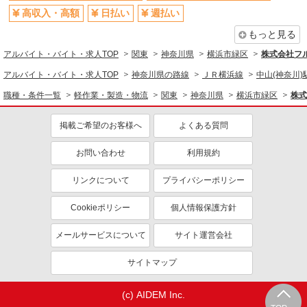
高収入・高額
日払い
週払い
搬入・搬出・設営
もっと見る
同じ特徴から求人を探す
アルバイト・バイト・求人TOP
関東
神奈川県
横浜市緑区
株式会社フ
ミドル（40代～）活躍中
日払い
アルバイト・バイト・求人TOP
神奈川県の路線
ＪＲ横浜線
中山(神奈川)
服装自由
車通勤OK
職種・条件一覧
軽作業・製造・物流
関東
神奈川県
横浜市緑区
株式
交通費支給
社会保険あり
掲載ご希望のお客様へ
よくある質問
産休・育休取得実績あり
社員登用あり
お問い合わせ
利用規約
リンクについて
プライバシーポリシー
Cookieポリシー
個人情報保護方針
メールサービスについて
サイト運営会社
サイトマップ
(c) AIDEM Inc.