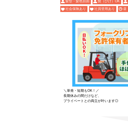
髪型・髪色自由
髭（ひげ）OK
社会保険あり
社員登用あり
昼
＼単発・短期もOK！／
長期休みの間だけなど、
プライベートとの両立が叶います◎