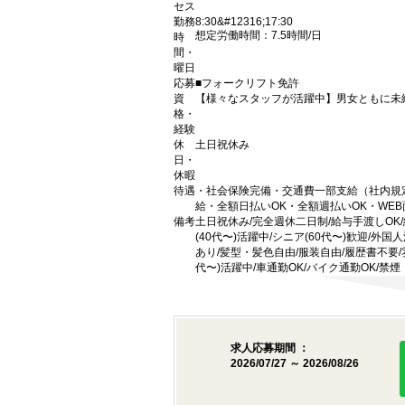
セス
勤務
8:30&#12316;17:30
想定労働時間：7.5時間/日
時
間・
曜日
応募
■フォークリフト免許
資
【様々なスタッフが活躍中】男女ともに未
格・
経験
休
土日祝休み
日・
休暇
待遇
・社会保険完備・交通費一部支給（社内規
給・全額日払いOK・全額週払いOK・WE
備考
土日祝休み/完全週休二日制/給与手渡しOK/
(40代〜)活躍中/シニア(60代〜)歓迎/
あり/髪型・髪色自由/服装自由/履歴書不要/
代〜)活躍中/車通勤OK/バイク通勤OK/禁煙
求人応募期間 ：
2026/07/27 ～ 2026/08/26