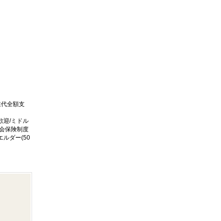
業代全額支
歓迎/ミドル
社会保険制度
ルダー(50