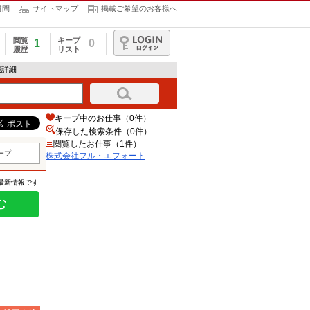
質問
サイトマップ
掲載ご希望のお客様へ
閲覧
キープ
1
0
履歴
リスト
ログイン
報詳細
キープ中のお仕事（0件）
保存した検索条件（
0
件）
閲覧したお仕事（1件）
ープ
株式会社フル・エフォート
の最新情報です
む