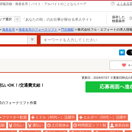
よくある
報詳細 - 海老名市｜バイト・アルバイトのことならイーア
保存した
0
リア選択
「あなたの街」のお仕事が探せる求人サイト
検索条件
>
海老名市
>
海老名市のフォークリフト
>
門沢橋駅
> 株式会社フル・エフォートの求人情
キ
更新日：2026/07/27 ※更新日時点
日払いOK！/交通費支給！
応募画面へ進
業のフォークリフト作業
フリーター歓迎
ミドル（40代～）活躍中
エルダー（50代～）活躍中
高額
日払い
週払い
土日祝休み
時間固定シフト制
服装自由