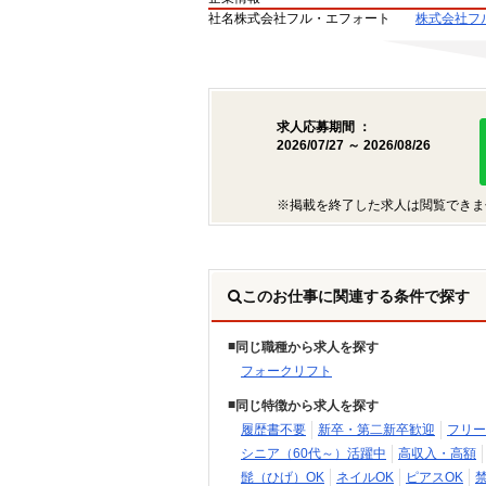
社名
株式会社フル・エフォート
株式会社フ
求人応募期間 ：
2026/07/27 ～ 2026/08/26
※掲載を終了した求人は閲覧できま
このお仕事に関連する条件で探す
同じ職種から求人を探す
フォークリフト
同じ特徴から求人を探す
履歴書不要
新卒・第二新卒歓迎
フリー
シニア（60代～）活躍中
高収入・高額
髭（ひげ）OK
ネイルOK
ピアスOK