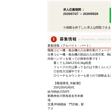
求人応募期間 ：
2026/07/27 ～ 2026/08/26
※掲載を終了した求人は閲覧できま
募集情報（アルバイト・パート）
職種
コピー機・複合機の入出庫作業のフォーク
仕事
コピー機・複合機の部品の入出荷作業、検
内容
ハンディを使っての簡単作業です！
重くても2&#12316;3kg程度
フォークの方は乗ってるのは５割くらいに
◎女性大活躍中です！
◎リーチもカウンターも使うので経験ある
【職場環境_年齢層】
20代/30代/40代
給与
時給1550円
勤務
神奈川県海老名市本郷
地
交通
JR相模線「門沢橋」駅
アク