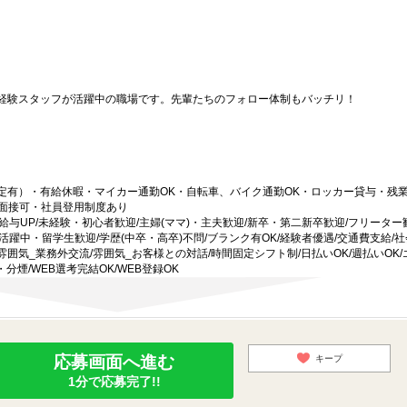
経験スタッフが活躍中の職場です。先輩たちのフォロー体制もバッチリ！
定有）・有給休暇・マイカー通勤OK・自転車、バイク通勤OK・ロッカー貸与・残
B面接可・社員登用制度あり
給与UP/未経験・初心者歓迎/主婦(ママ)・主夫歓迎/新卒・第二新卒歓迎/フリーター
外国人活躍中・留学生歓迎/学歴(中卒・高卒)不問/ブランク有OK/経験者優遇/交通費支給/
雰囲気_業務外交流/雰囲気_お客様との対話/時間固定シフト制/日払いOK/週払いOK/エ
・分煙/WEB選考完結OK/WEB登録OK
応募画面へ進む
キープ
1分で応募完了!!