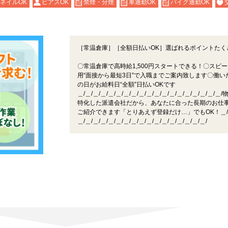
ネイルOK
ピアスOK
禁煙・分煙
車通勤OK
バイク通勤OK
［常温倉庫］［全額日払いOK］選ばれるポイントたく
〇常温倉庫で高時給1,500円スタートできる！〇スピ
用“面接から最短3日”で入職までご案内致します〇働い
の日がお給料日“全額”日払いOKです
＿/＿/＿/＿/＿/＿/＿/＿/＿/＿/＿/＿/＿/＿/＿/＿/＿/＿/＿
特化した派遣会社だから、あなたに合った長期のお仕
ご紹介できます「とりあえず登録だけ…」でもOK！＿/
＿/＿/＿/＿/＿/＿/＿/＿/＿/＿/＿/＿/＿/＿/＿/＿/＿/