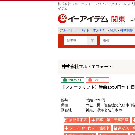
株式会社フル・エフォートのフォークリフトの求人情
イデム
エ
関東
アルバイト・バイト・求人TOP
>
関東
>
神奈川県
勤務地
職種
株式会社フル・エフォート
アルバイト
パート
【フォークリフト】時給1550円〜！/
給与
時給1550円
職種
コピー機・複合機の入出庫作
勤務地
神奈川県海老名市本郷
履歴書不要
新卒・第二新卒歓迎
シニア（60代～）活躍中
高収入・