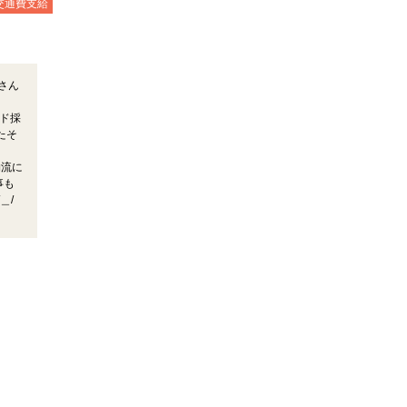
交通費支給
さん
ード採
たそ
/物流に
事も
＿/