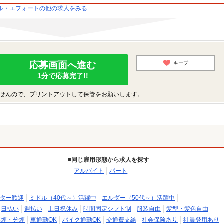
ル・エフォートの他の求人をみる
応募画面へ進む
キープ
1分で応募完了!!
せんので、プリントアウトして保管をお願いします。
同じ雇用形態から求人を探す
アルバイト
パート
ター歓迎
ミドル（40代～）活躍中
エルダー（50代～）活躍中
日払い
週払い
土日祝休み
時間固定シフト制
服装自由
髪型・髪色自由
禁煙・分煙
車通勤OK
バイク通勤OK
交通費支給
社会保険あり
社員登用あり