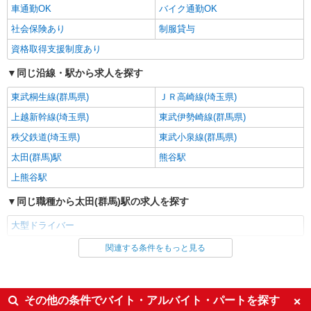
車通勤OK
バイク通勤OK
社会保険あり
制服貸与
資格取得支援制度あり
同じ沿線・駅から求人を探す
東武桐生線(群馬県)
ＪＲ高崎線(埼玉県)
上越新幹線(埼玉県)
東武伊勢崎線(群馬県)
秩父鉄道(埼玉県)
東武小泉線(群馬県)
太田(群馬)駅
熊谷駅
上熊谷駅
同じ職種から太田(群馬)駅の求人を探す
大型ドライバー
関連する条件をもっと見る
同じ雇用形態から太田(群馬)駅の求人を探す
正社員
同じ特徴から太田(群馬)駅の求人を探す
その他の条件でバイト・アルバイト・パートを探す