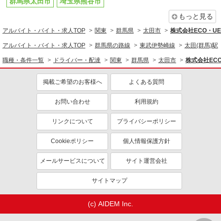
群馬県太田市
埼玉県熊谷市
もっと見る
アルバイト・バイト・求人TOP
関東
群馬県
太田市
株式会社ECO・U
アルバイト・バイト・求人TOP
群馬県の路線
東武伊勢崎線
太田(群馬)駅
職種・条件一覧
ドライバー・配達
関東
群馬県
太田市
株式会社EC
掲載ご希望のお客様へ
よくある質問
お問い合わせ
利用規約
リンクについて
プライバシーポリシー
Cookieポリシー
個人情報保護方針
メールサービスについて
サイト運営会社
サイトマップ
(c) AIDEM Inc.