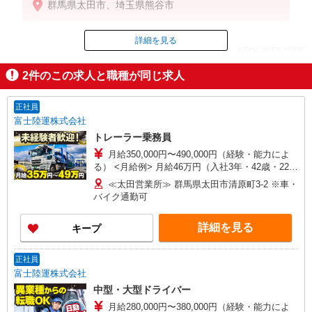
群馬県太田市、埼玉県熊谷市
詳細を見る
ID：AE0626594555
2
件のこの求人と職種が同じ求人
掲載期間終了
正社員
富士陸運株式会社
トレーラー乗務員
月給350,000円〜490,000円（経験・能力によ
る） <月給例> 月給46万円（入社3年・42歳・22日
勤務）
≪太田営業所≫ 群馬県太田市清原町3-2 ※車・
バイク通勤可
詳細を見る
キープ
正社員
富士陸運株式会社
中型・大型ドライバー
月給280,000円〜380,000円（経験・能力によ