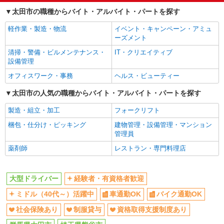
経験者・有資格者歓迎
ミドル（40代～）活躍中
太田市の職種からバイト・アルバイト・パートを探す
車通勤OK
バイク通勤OK
軽作業・製造・物流
イベント・キャンペーン・アミュ
社会保険あり
制服貸与
ーズメント
資格取得支援制度あり
清掃・警備・ビルメンテナンス・
IT・クリエイティブ
設備管理
同じ職種から求人を探す
オフィスワーク・事務
ヘルス・ビューティー
ドライバー・配達
太田市の人気の職種からバイト・アルバイト・パートを探す
同じ特徴から求人を探す
製造・組立・加工
フォークリフト
ミドル（40代～）活躍中
車通勤OK
梱包・仕分け・ピッキング
建物管理・設備管理・マンション
管理員
社会保険あり
薬剤師
レストラン・専門料理店
大型ドライバー
経験者・有資格者歓迎
ミドル（40代～）活躍中
車通勤OK
バイク通勤OK
社会保険あり
制服貸与
資格取得支援制度あり