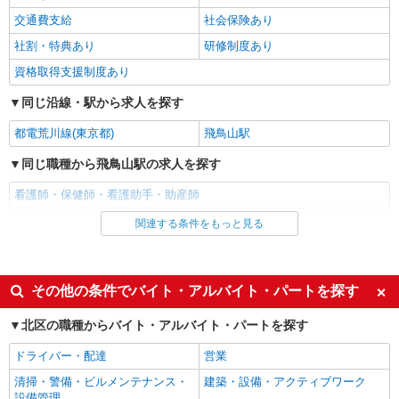
交通費支給
社会保険あり
詳細を見る
キープ
社割・特典あり
研修制度あり
資格取得支援制度あり
派遣社員
株式会社kotrio /●SW-H1-1983849
同じ沿線・駅から求人を探す
20代〜50代活躍中！デイサービスの看護師＊
残業なし◎日勤のみ
都電荒川線(東京都)
飛鳥山駅
時給2400円〜3000円＜交通費全額支給(ガソリ
同じ職種から飛鳥山駅の求人を探す
ン代含む)/日払い可/週払い可＞
東京都北区
看護師・保健師・看護助手・助産師
関連する条件をもっと見る
同じ雇用形態から飛鳥山駅の求人を探す
詳細を見る
キープ
アルバイト
パート
職業紹介
派遣社員
その他の条件でバイト・アルバイト・パートを探す
株式会社kotrio /●SW-S-2078159
十条＊高日収＊高齢者向け住宅の看護師＊パー
同じ特徴から飛鳥山駅の求人を探す
北区の職種からバイト・アルバイト・パートを探す
ト勤務
入社日応相談
履歴書不要
時給2400円〜＜交通費全額支給(ガソリン代含
ドライバー・配達
営業
む)＞
Web面接OK
職場見学OKまたは説明会あり
清掃・警備・ビルメンテナンス・
建築・設備・アクティブワーク
北区
未経験歓迎
経験者・有資格者歓迎
設備管理