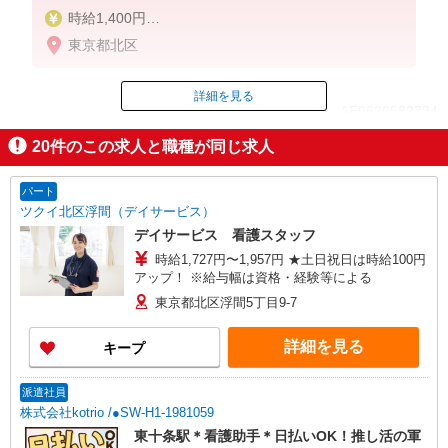
時給1,400円
★週払いOK（規定あり）
東京都北区
※給与幅は経験・能力による
詳細を見る
ID：AE0626582734
20
件のこの求人と職種が同じ求人
掲載期間終了
パート
ツクイ北区浮間（デイサービス）
デイサービス 看護スタッフ
時給1,727円〜1,957円 ★土日祝日は時給100円
アップ！ ※給与幅は資格・経験等による
東京都北区浮間5丁目9-7
詳細を見る
キープ
派遣社員
株式会社kotrio /●SW-H1-1981059
東十条駅＊看護助手＊日払いOK！推し活の軍