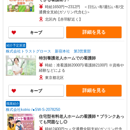
時給1650円〜2312円 ＜日払い有/週払い有/交
通費全支給(ガソリン代含む)＞
北区内【赤羽駅近く】
詳細を見る
キープ
紹介予定派遣
株式会社トラストグロース 新宿本社 第3営業部
特別養護老人ホームでの看護師
時給：准看護師2000円/看護師2100円 ※資格や
経験などによる
東京都北区
詳細を見る
キープ
職業紹介
株式会社kotrio /●SW-S-2078250
住宅型有料老人ホームの看護師＊ブランクあっ
ても問題なし◎
時給2400円〜＜交通費全額支給(ガソリン代含