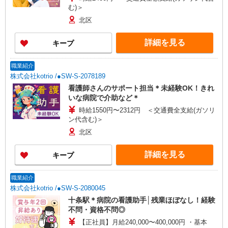
む)＞
北区
詳細を見る
キープ
職業紹介
株式会社kotrio /●SW-S-2078189
看護師さんのサポート担当＊未経験OK！きれ
いな病院で介助など＊
時給1550円〜2312円 ＜交通費全支給(ガソリ
ン代含む)＞
北区
詳細を見る
キープ
職業紹介
株式会社kotrio /●SW-S-2080045
十条駅＊病院の看護助手│残業ほぼなし！経験
不問・資格不問◎
【正社員】月給240,000〜400,000円 ・基本