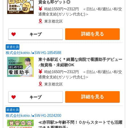
資金も即ゲット◎
時給1550円〜2312円 ＜日払い有/週払い有/交
通費全支給(ガソリン代含む)＞
東京都北区
詳細を見る
キープ
派遣社員
株式会社kotrio /●SW-H1-1854588
東十条駅近く＊綺麗な病院で看護助手デビュー
♪無資格・未経験OK
時給1650円〜2312円 ＜日払い有/週払い有/交
通費全支給(ガソリン代含む)＞
東京都北区
詳細を見る
キープ
派遣社員
株式会社kotrio /●SW-H1-2024200
≪赤羽駅≫年齢不問！０からスタートでも活躍
できる看護助手♪