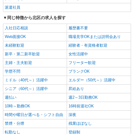
東京都北区
派遣社員
詳細を見る
キープ
同じ特徴から北区の求人を探す
入社日応相談
履歴書不要
派遣社員
株式会社kotrio /●SW-H1-2098840
Web面接OK
職場見学OKまたは説明会あり
東十条駅＊サ高住＊シフト融通が利くため子育
未経験歓迎
経験者・有資格者歓迎
て世代から大人気♪
新卒・第二新卒歓迎
女性活躍中
時給2400円〜3000円 ＜日払い有/週払い有/交
通費全支給(ガソリン代含む)＞
主婦・主夫歓迎
フリーター歓迎
東京都北区
学歴不問
ブランクOK
ミドル（40代～）活躍中
エルダー（50代～）活躍中
詳細を見る
キープ
シニア（60代～）活躍中
昇給あり
職業紹介
週払い
週2～3日勤務OK
株式会社kotrio /●SW-S-2022820
10時～勤務OK
16時前退社OK
十条駅＊病院の看護助手│シフト相談OK！経
験不問・資格不問◎
時間や曜日が選べる・シフト自由
深夜
時給1550円〜2312円 ＜交通費全支給(ガソリ
禁煙・分煙
残業ほぼなし
ン代含む)＞
転勤なし
登録制
東京都北区上十条