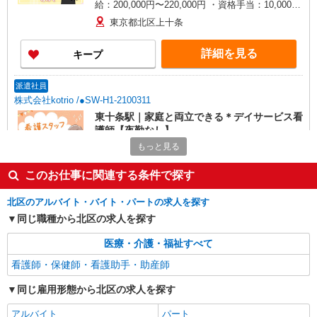
給：200,000円〜220,000円 ・資格手当：10,000〜
30,000円 ・役職手当：10,000〜70,000円 ・処遇改
東京都北区上十条
善手当：20,000〜60,000円（勤続年数、保有資格
により変動） ・固定残業手当：20,000円（10時
詳細を見る
キープ
間） ※固定残業時間を超過する場合には超過勤務
手当として別途支給 ・夜勤手当：10,000円/1回
（上記給与とは別に支給） 下記資格をお持ちの方
派遣社員
歓迎 ・認知症介護基礎研修 ・初任者研修 ・実務
株式会社kotrio /●SW-H1-2100311
者研修 ・介護福祉士 など
東十条駅｜家庭と両立できる＊デイサービス看
護師【夜勤なし】
もっと見る
時給2400円〜3000円 ＜日払い有/週払い有/交
通費全支給(ガソリン代含む)＞
このお仕事に関連する条件で探す
東京都北区
北区のアルバイト・バイト・パートの求人を探す
詳細を見る
キープ
同じ職種から北区の求人を探す
派遣社員
医療・介護・福祉すべて
株式会社トラストグロース 新宿本社 第3営業部
看護師・保健師・看護助手・助産師
デイサービスでの看護師
同じ雇用形態から北区の求人を探す
時給：准看護師2000円〜2100円 看護
師2200円〜2300円 ※資格や経験などによる
アルバイト
パート