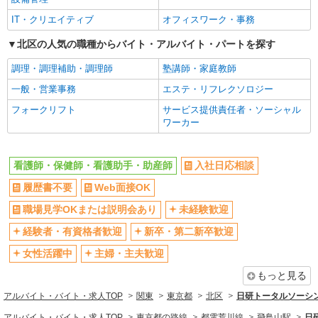
新卒・第二新卒歓迎
女性活躍中
IT・クリエイティブ
オフィスワーク・事務
詳細を見る
キープ
主婦・主夫歓迎
フリーター歓迎
北区の人気の職種からバイト・アルバイト・パートを探す
派遣社員
学歴不問
ブランクOK
調理・調理補助・調理師
塾講師・家庭教師
株式会社トラストグロース 新宿本社 第3営業部
ミドル（40代～）活躍中
エルダー（50代～）活躍中
特別養護老人ホームでの看護師
一般・営業事務
エステ・リフレクソロジー
シニア（60代～）活躍中
昇給あり
時給：准看護師2500円/看護師2600円 ※資格や
フォークリフト
サービス提供責任者・ソーシャル
経験などによる
週払い
週2～3日勤務OK
ワーカー
東京都北区
10時～勤務OK
16時前退社OK
時間や曜日が選べる・シフト自由
深夜
看護師・保健師・看護助手・助産師
入社日応相談
詳細を見る
キープ
禁煙・分煙
残業ほぼなし
履歴書不要
Web面接OK
職業紹介
転勤なし
登録制
職場見学OKまたは説明会あり
未経験歓迎
株式会社kotrio /●SW-S-2078073
交通費支給
社会保険あり
何歳から始めても浮かない職場◎幅広い年齢層
経験者・有資格者歓迎
新卒・第二新卒歓迎
が働く看護助手＊
社割・特典あり
研修制度あり
女性活躍中
主婦・主夫歓迎
時給1550円〜2312円 ＜交通費全支給(ガソリ
資格取得支援制度あり
ン代含む)＞
もっと見る
同じ職種から求人を探す
北区
アルバイト・バイト・求人TOP
関東
東京都
北区
日研トータルソーシ
医療・介護・福祉
アルバイト・バイト・求人TOP
東京都の路線
都電荒川線
飛鳥山駅
日