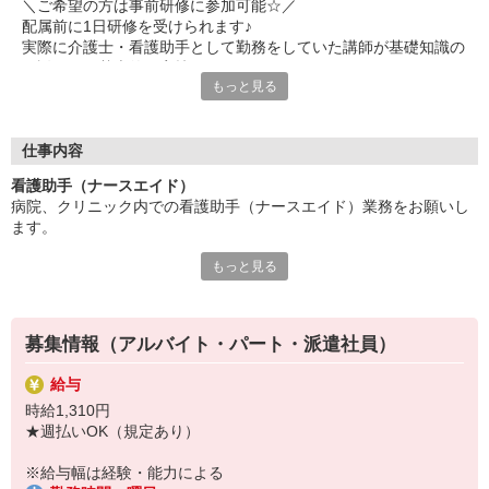
＼ご希望の方は事前研修に参加可能☆／
配属前に1日研修を受けられます♪
実際に介護士・看護助手として勤務をしていた講師が基礎知識の
ご説明から基本的な実技まで研修します！
もっと見る
※時給：1,226円＋交通費（規定あり）支給あり
【時間】10:00〜17:00（昼食休憩あり）
【場所】立川メディカルケア研修センター（東京都立川市錦町1-
12-14）
仕事内容
看護助手（ナースエイド）
誰かを支えたり、信頼関係を築いたり、
病院、クリニック内での看護助手（ナースエイド）業務をお願いし
喜んでもらえたり・・・
ます。
人への思いやり、優しい気持ちを大切に働きたい方に
ぜひチャレンジしていただきたいお仕事です。
もっと見る
【具体的には…】
・看護師さんのサポート
食事や入浴、病院内の移動のサポート、
・患者さんの身の回りの世話
ベッドメイクや病室清掃などの入院環境の整備をお任せ。
・医療器具の洗浄や消毒
患者さんの身の回りのお世話をすることが多いため、
募集情報（アルバイト・パート・派遣社員）
・シーツ交換やベッドメイキング
元気に退院された時などに「ありがとう」と感謝の言葉をいただ
・伝票や診療材料等の補充、整理
くことも。
給与
・診療補助
そんな時は特にやりがいを感じられます。
時給1,310円
・メッセンジャー業務
★週払いOK（規定あり）
など
勤務場所やワークスタイル、環境など・・・
※勤務先により異なります
遠慮なく希望を聞かせてください◎
※給与幅は経験・能力による
あなたがイキイキと活躍できる場をご紹介します！