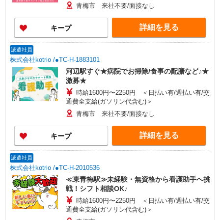
青梅市 来社不要/面接なし
詳細を見る
キープ
派遣社員
株式会社kotrio /●TC-H-1883101
河辺駅すぐ★病院でお掃除/食事の配膳など♪★
激募★
時給1600円〜2250円 ＜日払い有/週払い有/交
通費全支給(ガソリン代含む)＞
青梅市 来社不要/面接なし
詳細を見る
キープ
派遣社員
株式会社kotrio /●TC-H-2010536
≪東青梅駅≫未経験・無資格から看護助手へ挑
戦！シフト相談OK♪
時給1600円〜2250円 ＜日払い有/週払い有/交
通費全支給(ガソリン代含む)＞