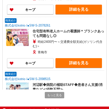
詳細を見る
キープ
職業紹介
株式会社kotrio /●SW-S-2078261
住宅型有料老人ホームの看護師＊ブランクあっ
ても問題なし◎
時給2400円〜＜交通費全額支給(ガソリン代含
む)＞
青梅市
詳細を見る
キープ
職業紹介
株式会社kotrio /●SW-S-2098515
河辺駅◆病院の補助STAFF◆患者さん支援/消
毒など≪経験不問≫
【正社員】月給240,000〜400,000円 ・基本
もっと見る
給：200,000円〜220,000円 ・資格手当：10,000〜
30,000円 ・役職手当：10,000〜70,000円 ・処遇改
東京都青梅市
善手当：20,000〜60,000円（勤続年数、保有資格