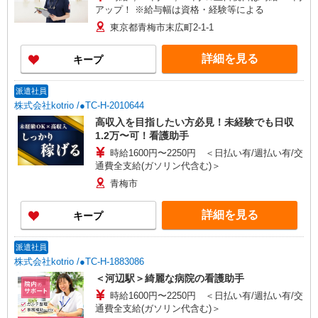
アップ！ ※給与幅は資格・経験等による
東京都青梅市末広町2-1-1
詳細を見る
キープ
派遣社員
株式会社kotrio /●TC-H-2010644
高収入を目指したい方必見！未経験でも日収
1.2万〜可！看護助手
時給1600円〜2250円 ＜日払い有/週払い有/交
通費全支給(ガソリン代含む)＞
青梅市
詳細を見る
キープ
派遣社員
株式会社kotrio /●TC-H-1883086
＜河辺駅＞綺麗な病院の看護助手
時給1600円〜2250円 ＜日払い有/週払い有/交
通費全支給(ガソリン代含む)＞