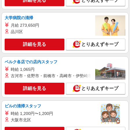
詳細を見る
とりあえずキープ
詳細を見る
キープ
大学病院の清掃
職業紹介
月給 273,650円
株式会社kotrio /●SW-S-2022631
品川区
小作駅チカ≫医療現場で専門スキルを磨く看護
助手！未経験歓迎
詳細を見る
とりあえずキープ
時給1550円〜2312円 ＜交通費全支給(ガソリ
ン代含む)＞
青梅市
ベルク各店での店内スタッフ
時給 1,065円
詳細を見る
キープ
古河市・佐野市・前橋市・高崎市・伊勢崎市・太田市・館林市・
職業紹介
詳細を見る
とりあえずキープ
株式会社kotrio /●SW-S-2078456
河辺駅☆子育て世代活躍！綺麗な病院で補助業
務☆未経験OK♪
ビルの清掃スタッフ
時給1550円〜2312円 ＜交通費全支給(ガソリ
時給 1,200円〜1,200円
ン代含む)＞
大阪市北区
青梅市 ≪最寄駅：河辺≫