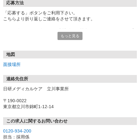
応募方法
「応募する」ボタンをご利用下さい。
こちらより折り返しご連絡をさせて頂きます。
★TEL登録、WEB登録OK！来社登録の場合はクオカード2000円プ
もっと見る
レゼント
・履歴書＆写真不要で登録OK
・職場見学することも可能です
地図
面接場所
連絡先住所
日研メディカルケア 立川事業所
〒190-0022
東京都立川市錦町1-12-14
この求人に関するお問い合わせ
0120-934-200
担当：採用係