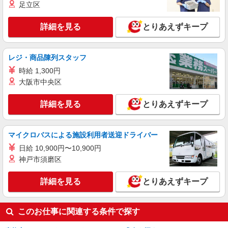
足立区
アルバイト
パート
派遣社員
詳細を見る
とりあえずキープ
日研トータルソーシング株式会社 メディカルケア事業部/立川事業所
【看護助手】
看護助手（ナースエイド）
レジ・商品陳列スタッフ
時給1,310円 ★週払いOK（規定あり） ※給与
時給 1,300円
幅は経験・能力による
大阪市中央区
東京都青梅市 【最寄駅】宮ノ平駅
詳細を見る
とりあえずキープ
詳細を見る
キープ
派遣社員
マイクロバスによる施設利用者送迎ドライバー
日研トータルソーシング株式会社 メディカルケア事業部/立川事業所
日給 10,900円〜10,900円
【看護助手】
神戸市須磨区
看護助手（病院）
時給1,340円〜
詳細を見る
とりあえずキープ
東京都青梅市
このお仕事に関連する条件で探す
詳細を見る
キープ