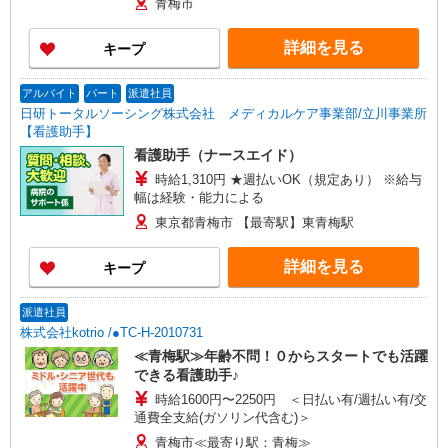
青梅市
詳細を見る
キープ
アルバイト
パート
派遣社員
日研トータルソーシング株式会社 メディカルケア事業部/立川事業所
【看護助手】
看護助手（ナースエイド）
時給1,310円 ★週払いOK（規定あり） ※給与
幅は経験・能力による
東京都青梅市 【最寄駅】東青梅駅
詳細を見る
キープ
派遣社員
株式会社kotrio /●TC-H-2010731
≪青梅駅≫年齢不問！０からスタートでも活躍
できる看護助手♪
時給1600円〜2250円 ＜日払い有/週払い有/交
通費全支給(ガソリン代含む)＞
青梅市≪最寄り駅：青梅≫