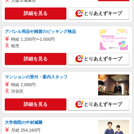
大阪市城東区
詳細を見る
キープ
詳細を見る
とりあえずキープ
派遣社員
株式会社kotrio /●TC-H-2010645
高収入を目指したい方必見！未経験でも日収
アパレル用品や雑貨のピッキング検品
1.2万〜可！看護助手
時給 1,200円〜1,500円
時給1600円〜2250円 ＜日払い有/週払い有/交
柏市
通費全支給(ガソリン代含む)＞
青梅市≪最寄り駅：青梅≫
詳細を見る
とりあえずキープ
詳細を見る
キープ
マンションの受付・案内スタッフ
職業紹介
時給 2,000円
株式会社kotrio /●SW-S-2078200
渋谷区
看護師さんのサポート担当＊未経験OK！きれ
いな病院で介助など＊
詳細を見る
とりあえずキープ
時給1550円〜2312円 ＜交通費全支給(ガソリ
ン代含む)＞
青梅市
大学病院の中材滅菌
月給 254,160円
詳細を見る
キープ