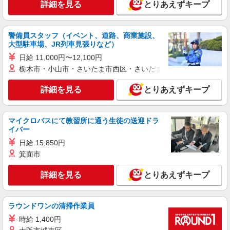
詳細を見る
とりあえずキープ
詳細を見る
キープ
職業紹介
警備員スタッフ（イベント、道路、商業施設、
株式会社kotrio /●SW-S-2022417
大型駐車場、JR列車見張りなど）
小作駅＊未経験スタート7割！病院のパート看
日給 11,000円〜12,100円
護助手/週3〜OK
栃木市・小山市・さいたま市西区・さいたま市岩槻区・久喜市・
時給1550円〜2312円 ＜交通費全支給(ガソリ
ン代含む)＞
詳細を見る
とりあえずキープ
青梅市
詳細を見る
マイクロバスにて教習所に通う生徒の送迎ドラ
キープ
イバー
日給 15,850円
派遣社員
株式会社kotrio /●TC-H-1993041
箕面市
河辺駅｜家庭と両立できる＊デイサービス看護
詳細を見る
とりあえずキープ
師【夜勤なし】
時給2000〜2500円＜日払い有/経験者優遇/交通
費全支給(ガソリン代含む)＞
ラウンドワンの清掃作業員
青梅市
時給 1,400円