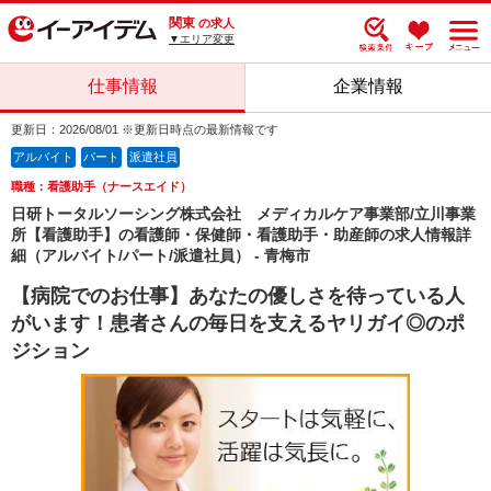
関東
の求人
▼エリア変更
仕事情報
企業情報
更新日：2026/08/01 ※更新日時点の最新情報です
アルバイト
パート
派遣社員
職種：看護助手（ナースエイド）
日研トータルソーシング株式会社 メディカルケア事業部/立川事業
所【看護助手】の看護師・保健師・看護助手・助産師の求人情報詳
細（アルバイト/パート/派遣社員） - 青梅市
【病院でのお仕事】あなたの優しさを待っている人
がいます！患者さんの毎日を支えるヤリガイ◎のポ
ジション