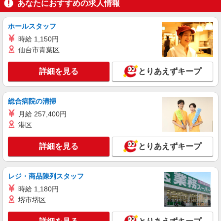
あなたにおすすめの求人情報
により変動） ・固定残業手当：20,000円（10時
詳細を見る
キープ
間） ※固定残業時間を超過する場合には超過勤務
手当として別途支給 ・夜勤手当：10,000円/1回
ホールスタッフ
（上記給与とは別に支給） 下記資格をお持ちの方
アルバイト
パート
派遣社員
時給 1,150円
歓迎 ・認知症介護基礎研修 ・初任者研修 ・実務
日研トータルソーシング株式会社 メディカルケア事業部/立川事業所
仙台市青葉区
者研修 ・介護福祉士 など
【看護助手】
看護助手（ナースエイド）
詳細を見る
とりあえずキープ
時給1,310円 ★週払いOK（規定あり） ※給与
幅は経験・能力による
総合病院の清掃
東京都青梅市 【最寄駅】御嶽駅
月給 257,400円
詳細を見る
キープ
港区
詳細を見る
とりあえずキープ
職業紹介
株式会社kotrio /●SW-S-2022847
河辺駅＊病院の看護助手│シフト相談OK！経
レジ・商品陳列スタッフ
験不問・資格不問◎
時給 1,180円
時給1550円〜2312円 ＜交通費全支給(ガソリ
ン代含む)＞
堺市堺区
青梅市＜河辺駅チカ＞