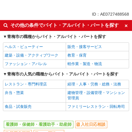
アルバイト
パート
派遣社員
ID：AE0727488568
同じ特徴から宮ノ平駅の求人を探す
その他の条件でバイト・アルバイト・パートを探す
入社日応相談
履歴書不要
青梅市の職種からバイト・アルバイト・パートを探す
Web面接OK
職場見学OKまたは説明会あり
ヘルス・ビューティー
販売・接客サービス
未経験歓迎
経験者・有資格者歓迎
建築・設備・アクティブワーク
教育・保育
新卒・第二新卒歓迎
女性活躍中
ファッション・アパレル
軽作業・製造・物流
主婦・主夫歓迎
フリーター歓迎
学歴不問
青梅市の人気の職種からバイト・アルバイト・パートを探す
ブランクOK
ミドル（40代～）活躍中
エルダー（50代～）活躍中
レストラン・専門料理店
経理・人事・労務・総務・法務
シニア（60代～）活躍中
昇給あり
弁当・惣菜
建物管理・設備管理・マンション
管理員
週払い
週2～3日勤務OK
食品・試食販売
ファミリーレストラン・回転寿司
10時～勤務OK
16時前退社OK
時間や曜日が選べる・シフト自由
深夜
看護師・保健師・看護助手・助産師
入社日応相談
禁煙・分煙
残業ほぼなし