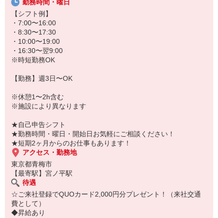
勤務時間・曜日
★無資格・未経験OK！未経験から医療業界デビューできちゃいます
♪
【シフト例】
★病院、クリニック内は冷暖房完備！いつでも快適にお仕事できま
・7:00〜16:00
すよ！
・8:30〜17:30
・10:00〜19:00
あなたのスキルに合わせて少しずつお仕事をお願いしていきます。
・16:30〜翌9:00
20代・30代・40代・50代・60代、
※時短勤務OK
若手からミドル、中高年（エルダー）、シニア世代まで幅広く活躍
中！
【勤務】週3日〜OK
「近くの病院で働きたい」
※休憩1〜2h含む
「資格はないけど医療業界のお仕事に興味がある」
※施設により異なります
「大手病院で働きたい」
「すぐに働けるところはないかな…」
★自己申告シフト
そんな方もぜひ！お気軽にご連絡ください♪
★勤務時間・曜日・開始日お気軽にご相談ください！
★短期2ヶ月からのお仕事もあります！
アクセス・勤務地
東京都青梅市
【最寄駅】宮ノ平駅
待遇
☆ご来社登録でQUOカード2,000円分プレゼント！（来社交通
費として）
◆昇給あり