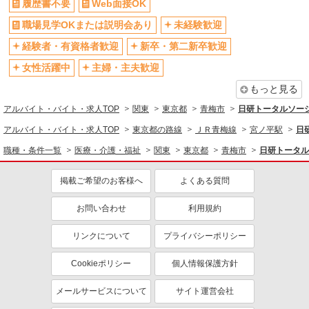
履歴書不要
Web面接OK
転勤なし
登録制
交通費支給
社会保険あり
職場見学OKまたは説明会あり
未経験歓迎
社割・特典あり
研修制度あり
経験者・有資格者歓迎
新卒・第二新卒歓迎
資格取得支援制度あり
女性活躍中
主婦・主夫歓迎
同じ職種から求人を探す
もっと見る
アルバイト・バイト・求人TOP
関東
東京都
青梅市
日研トータルソー
医療・介護・福祉
アルバイト・バイト・求人TOP
東京都の路線
ＪＲ青梅線
宮ノ平駅
日
看護師・保健師・看護助手・助産師
職種・条件一覧
医療・介護・福祉
関東
東京都
青梅市
日研トータル
同じ特徴から求人を探す
未経験歓迎
ミドル（40代～）活躍中
掲載ご希望のお客様へ
よくある質問
週2～3日勤務OK
深夜
お問い合わせ
利用規約
交通費支給
社会保険あり
リンクについて
プライバシーポリシー
Cookieポリシー
個人情報保護方針
メールサービスについて
サイト運営会社