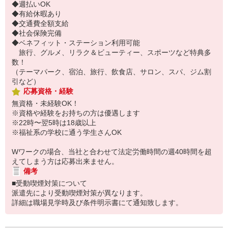
◆週払いOK
◆有給休暇あり
◆交通費全額支給
◆社会保険完備
◆ベネフィット・ステーション利用可能
旅行、グルメ、リラク＆ビューティー、スポーツなど特典多
数！
（テーマパーク、宿泊、旅行、飲食店、サロン、スパ、ジム割
引など）
応募資格・経験
無資格・未経験OK！
※資格や経験をお持ちの方は優遇します
※22時〜翌5時は18歳以上
※福祉系の学校に通う学生さんOK
Wワークの場合、当社と合わせて法定労働時間の週40時間を超
えてしまう方は応募出来ません。
備考
■受動喫煙対策について
派遣先により受動喫煙対策が異なります。
詳細は職場見学時及び条件明示書にて通知致します。