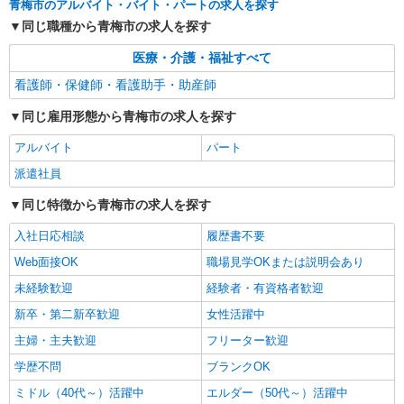
青梅市のアルバイト・バイト・パートの求人を探す
派遣社員
同じ職種から青梅市の求人を探す
株式会社kotrio /●TC-H-1992613
≪日払いOK！≫病院の看護助手＊即日勤務も
医療・介護・福祉すべて
可能♪
看護師・保健師・看護助手・助産師
時給1600円〜2250円 ＜日払い有/週払い有/交
通費全支給(ガソリン代含む)＞
同じ雇用形態から青梅市の求人を探す
青梅市≪最寄り駅：青梅≫
アルバイト
パート
詳細を見る
派遣社員
キープ
同じ特徴から青梅市の求人を探す
入社日応相談
履歴書不要
Web面接OK
職場見学OKまたは説明会あり
未経験歓迎
経験者・有資格者歓迎
新卒・第二新卒歓迎
女性活躍中
主婦・主夫歓迎
フリーター歓迎
学歴不問
ブランクOK
ミドル（40代～）活躍中
エルダー（50代～）活躍中