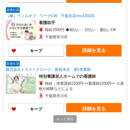
派遣社員
（株）ウィルオブ・ワークCW 千葉支店/ms120101
看護助手
時給1500円 ◆前払い・日払い・週払いOK
千葉県市川市
詳細を見る
キープ
派遣社員
株式会社トラストグロース 新宿本社 第1営業部
特別養護老人ホームでの看護師
時給：准看護師2100円〜/看護師2200円〜 ※資
格や経験などによる
千葉県市川市
詳細を見る
キープ
もっと見る
派遣社員
株式会社kotrio /●SW-H2-1983886