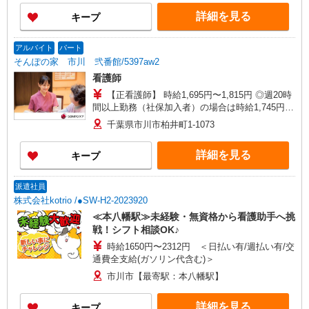
（月平均5回分）、日祝手当（月平均2回分）等、
詳細を見る
キープ
毎月平均的に支払われる手当を含みます。 【賞
与】あり（年2回） ◎月給は経験により異なりま
す。 ◎残業時は別途時間外手当支給（超過1
アルバイト
パート
分〜） ◎賞与 基本給2.08ヶ月分/年支給
そんぽの家 市川 弐番館/5397aw2
看護師
【正看護師】 時給1,695円〜1,815円 ◎週20時
間以上勤務（社保加入者）の場合は時給1,745円〜
1,865円 ★夜勤：1勤務32,120円〜34,840円 【准看
千葉県市川市柏井町1-1073
護師】 時給1,395円〜1,515円 ◎週20時間以上勤務
（社保加入者）の場合は時給1,445円〜1,565円 ★
詳細を見る
キープ
夜勤：1勤務27,320円〜30,040円
派遣社員
株式会社kotrio /●SW-H2-2023920
≪本八幡駅≫未経験・無資格から看護助手へ挑
戦！シフト相談OK♪
時給1650円〜2312円 ＜日払い有/週払い有/交
通費全支給(ガソリン代含む)＞
市川市【最寄駅：本八幡駅】
詳細を見る
キープ