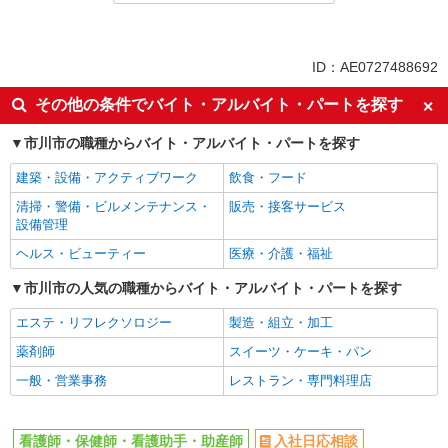
アルバイト
パート
派遣社員
ID：AE0727488692
同じ特徴から国府台駅の求人を探す
その他の条件でバイト・アルバイト・パートを探す
入社日応相談
履歴書不要
市川市の職種からバイト・アルバイト・パートを探す
Web面接OK
職場見学OKまたは説明会あり
建築・設備・アクティブワーク
飲食・フード
未経験歓迎
経験者・有資格者歓迎
清掃・警備・ビルメンテナンス・
販売・接客サービス
新卒・第二新卒歓迎
女性活躍中
設備管理
主婦・主夫歓迎
フリーター歓迎
ヘルス・ビューティー
医療・介護・福祉
学歴不問
ブランクOK
市川市の人気の職種からバイト・アルバイト・パートを探す
ミドル（40代～）活躍中
エルダー（50代～）活躍中
エステ・リフレクソロジー
製造・組立・加工
シニア（60代～）活躍中
昇給あり
薬剤師
スイーツ・ケーキ・パン
週払い
週2～3日勤務OK
一般・営業事務
レストラン・専門料理店
10時～勤務OK
16時前退社OK
時間や曜日が選べる・シフト自由
深夜
看護師・保健師・看護助手・助産師
入社日応相談
禁煙・分煙
残業ほぼなし