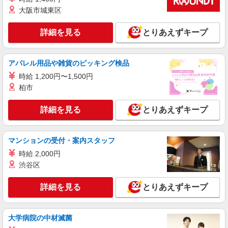
大阪市城東区
詳細を見る
キープ
詳細を見る
とりあえずキープ
派遣社員
株式会社トラストグロース 新宿本社 第1営業部
アパレル用品や雑貨のピッキング検品
特別養護老人ホームでの看護師
時給：2100円〜2200円 ※資格や経験などによ
時給 1,200円〜1,500円
る
柏市
千葉県市川市
詳細を見る
とりあえずキープ
詳細を見る
キープ
マンションの受付・案内スタッフ
派遣社員
（株）ウィルオブ・ワークCW 千葉支店/ms120101
時給 2,000円
渋谷区
看護助手
時給1300円 ◆前払い・日払い・週払いOK
詳細を見る
とりあえずキープ
千葉県市川市
詳細を見る
キープ
大学病院の中材滅菌