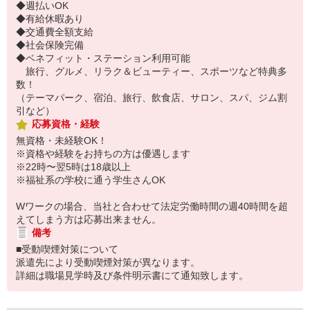
◆週払いOK
◆有給休暇あり
◆交通費全額支給
◆社会保険完備
◆ベネフィット・ステーション利用可能
旅行、グルメ、リラク＆ビューティー、スポーツなど特典多
数！
（テーマパーク、宿泊、旅行、飲食店、サロン、スパ、ジム割
引など）
応募資格・経験
無資格・未経験OK！
※資格や経験をお持ちの方は優遇します
※22時〜翌5時は18歳以上
※福祉系の学校に通う学生さんOK
Wワークの場合、当社と合わせて法定労働時間の週40時間を超
えてしまう方は応募出来ません。
備考
■受動喫煙対策について
派遣先により受動喫煙対策が異なります。
詳細は職場見学時及び条件明示書にて通知致します。