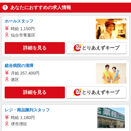
20代〜50代活躍中！デイサービスの看護師＊
あなたにおすすめの求人情報
残業なし◎日勤のみ
時給2400円〜3000円＜交通費全額支給(ガソリ
ホールスタッフ
ン代含む)/日払い可/週払い可＞
時給 1,150円
市川市本行徳周辺
仙台市青葉区
詳細を見る
キープ
詳細を見る
とりあえずキープ
派遣社員
（株）ウィルオブ・ワークCW 千葉支店/ms120101
総合病院の清掃
看護助手
月給 257,400円
時給1300円 ◆前払い・日払い・週払いOK
港区
千葉県市川市市川駅周辺
詳細を見る
とりあえずキープ
詳細を見る
キープ
レジ・商品陳列スタッフ
派遣社員
株式会社kotrio /●SW-H2-2100392
時給 1,180円
市川大野駅｜家庭と両立できる＊デイサービス
堺市堺区
看護師【夜勤なし】