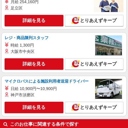
月給 254,160円
派遣社員
足立区
株式会社kotrio /●SW-H2-2098916
市川駅＊サ高住＊シフト融通が利くため子育て
詳細を見る
とりあえずキープ
世代から大人気♪
時給2400円〜3000円 ＜日払い有/週払い有/交
通費全支給(ガソリン代含む)＞
レジ・商品陳列スタッフ
市川市 最寄り：市川駅
時給 1,300円
大阪市中央区
詳細を見る
キープ
詳細を見る
とりあえずキープ
派遣社員
株式会社トラストグロース 新宿本社 第1営業部
特別養護老人ホームでの看護師
マイクロバスによる施設利用者送迎ドライバー
時給：2200円〜 ※資格や経験などによる
日給 10,900円〜10,900円
神戸市須磨区
千葉県市川市
詳細を見る
とりあえずキープ
詳細を見る
キープ
このお仕事に関連する条件で探す