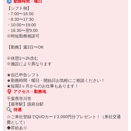
勤務時間・曜日
★無資格・未経験OK！未経験から医療業界デビューできちゃいます
♪
【シフト例】
★病院、クリニック内は冷暖房完備！いつでも快適にお仕事できま
・7:00〜16:00
すよ！
・8:30〜17:30
・10:00〜19:00
あなたのスキルに合わせて少しずつお仕事をお願いしていきます。
・16:30〜翌9:00
20代・30代・40代・50代・60代、
※時短勤務相談可
若手からミドル、中高年（エルダー）、シニア世代まで幅広く活躍
中！
【勤務】週2日〜OK
「近くの病院で働きたい」
※休憩1〜2h含む
「資格はないけど医療業界のお仕事に興味がある」
※施設により異なります
「大手病院で働きたい」
「すぐに働けるところはないかな…」
★自己申告シフト
そんな方もぜひ！お気軽にご連絡ください♪
★勤務時間・曜日・開始日お気軽にご相談ください！
★短期2ヶ月からのお仕事もあります！
アクセス・勤務地
千葉県市川市
【最寄駅】国府台駅
待遇
☆ご来社登録でQUOカード2,000円分プレゼント！（来社交通
費として）
◆昇給あり