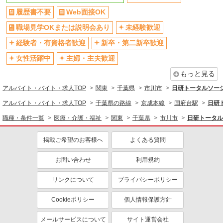
履歴書不要
Web面接OK
転勤なし
登録制
交通費支給
社会保険あり
職場見学OKまたは説明会あり
未経験歓迎
社割・特典あり
研修制度あり
経験者・有資格者歓迎
新卒・第二新卒歓迎
資格取得支援制度あり
女性活躍中
主婦・主夫歓迎
同じ職種から求人を探す
もっと見る
アルバイト・バイト・求人TOP
関東
千葉県
市川市
日研トータルソー
医療・介護・福祉
アルバイト・バイト・求人TOP
千葉県の路線
京成本線
国府台駅
日研
看護師・保健師・看護助手・助産師
職種・条件一覧
医療・介護・福祉
関東
千葉県
市川市
日研トータル
同じ特徴から求人を探す
未経験歓迎
ミドル（40代～）活躍中
掲載ご希望のお客様へ
よくある質問
週2～3日勤務OK
深夜
お問い合わせ
利用規約
交通費支給
社会保険あり
リンクについて
プライバシーポリシー
Cookieポリシー
個人情報保護方針
メールサービスについて
サイト運営会社