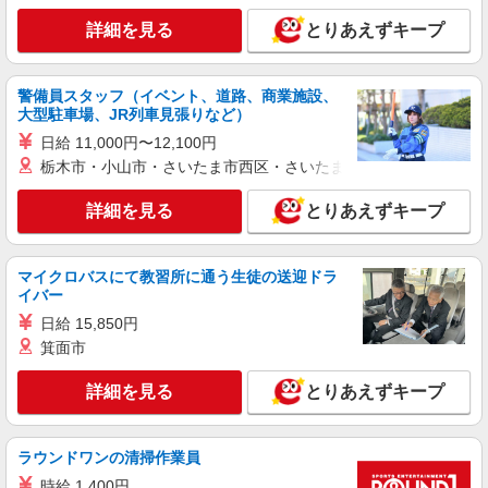
千葉県市川市
詳細を見る
とりあえずキープ
詳細を見る
キープ
警備員スタッフ（イベント、道路、商業施設、
大型駐車場、JR列車見張りなど）
派遣社員
株式会社トラストグロース 新宿本社 第1営業部
日給 11,000円〜12,100円
特別養護老人ホームでの看護師
栃木市・小山市・さいたま市西区・さいたま市岩槻区・久喜市・
時給：2,100円〜 ※資格・経験などによる
詳細を見る
とりあえずキープ
千葉県市川市
詳細を見る
キープ
マイクロバスにて教習所に通う生徒の送迎ドラ
イバー
アルバイト
パート
派遣社員
日給 15,850円
日研トータルソーシング株式会社 メディカルケア事業部/千葉オフィ
箕面市
ス【看護助手】
看護助手（ナースエイド）
詳細を見る
とりあえずキープ
時給1,300円 ★週払いOK（規定あり） ※給与
幅は経験・能力による
ラウンドワンの清掃作業員
千葉県市川市 【最寄駅】JR武蔵野線「市川大
野」駅より徒歩8分
時給 1,400円