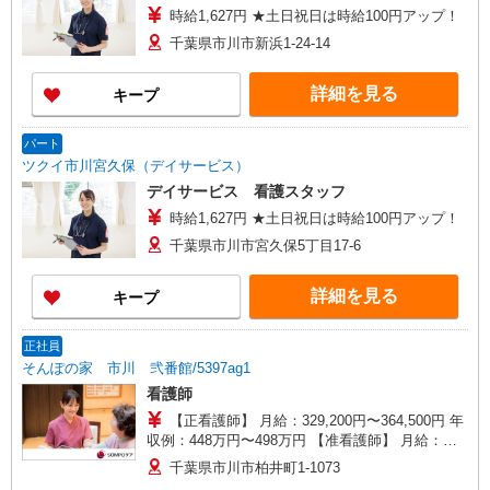
時給1,627円 ★土日祝日は時給100円アップ！
千葉県市川市新浜1-24-14
詳細を見る
キープ
パート
ツクイ市川宮久保（デイサービス）
デイサービス 看護スタッフ
時給1,627円 ★土日祝日は時給100円アップ！
千葉県市川市宮久保5丁目17-6
詳細を見る
キープ
正社員
そんぽの家 市川 弐番館/5397ag1
看護師
【正看護師】 月給：329,200円〜364,500円 年
収例：448万円〜498万円 【准看護師】 月給：
303,500円〜338,800円 年収例：412万円〜462万円
千葉県市川市柏井町1-1073
※月給は職務手当、働きがい向上手当、夜勤手当