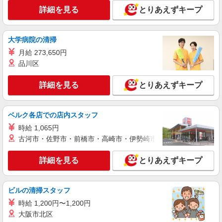
時給2400円〜3000円 ＜日払い有/週払い有/交
詳細を見る
とりあえずキープ
通費全支給(ガソリン代含む)＞
市川市 ★来社不要
大学病院の清掃
詳細を見る
キープ
月給 273,650円
品川区
派遣社員
株式会社kotrio /●SW-H2-2024314
詳細を見る
とりあえずキープ
＜行徳駅＞元気も、プライベートも諦めない＊
週3〜OK/看護助手
ベルク各店での店内スタッフ
時給1650円〜2312円 ＜日払い有/週払い有/交
通費全支給(ガソリン代含む)＞
時給 1,065円
古河市・佐野市・前橋市・高崎市・伊勢崎市・太田市・館林市・
市川市
詳細を見る
とりあえずキープ
詳細を見る
キープ
派遣社員
ビルの清掃スタッフ
（株）ウィルオブ・ワークCW 千葉支店/ms120101
時給 1,200円〜1,200円
看護助手
大阪市北区
時給1500円 ◆前払い・日払い・週払いOK