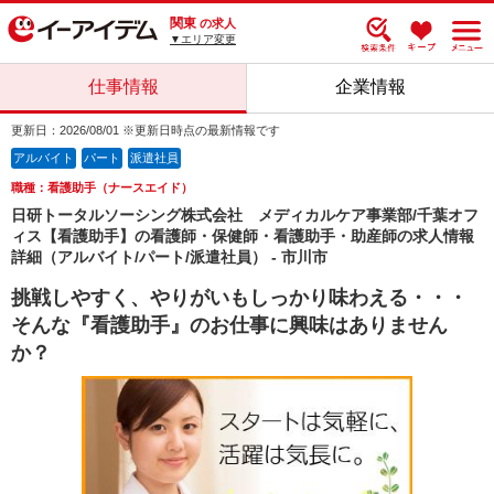
関東
の求人
▼エリア変更
仕事情報
企業情報
更新日：2026/08/01 ※更新日時点の最新情報です
アルバイト
パート
派遣社員
職種：看護助手（ナースエイド）
日研トータルソーシング株式会社 メディカルケア事業部/千葉オフ
ィス【看護助手】の看護師・保健師・看護助手・助産師の求人情報
詳細（アルバイト/パート/派遣社員） - 市川市
挑戦しやすく、やりがいもしっかり味わえる・・・
そんな『看護助手』のお仕事に興味はありません
か？