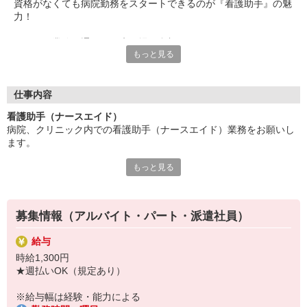
資格がなくても病院勤務をスタートできるのが『看護助手』の魅
力！
サポート業務を通して医療現場に参加して
もっと見る
チームに貢献できるだけでなく、
時には患者様や家族からの感謝をいただけることも・・・
人の役に立てる実感があるから、
沢山のやりがいを感じながら充実して働けるんです！
仕事内容
また、続けていくうちに医療用語や専門知識が身につくので、自
看護助手（ナースエイド）
分の成長も楽しめますよ☆
病院、クリニック内での看護助手（ナースエイド）業務をお願いし
ます。
「医療の世界に挑戦してみたい」
「誰かの力になりたい」
もっと見る
【具体的には…】
そんな気持ちのある方にピッタリなポジションです♪
・看護師さんのサポート
ちょっとでもやってみたいと思ったら、この機会にぜひチャレン
・患者さんの身の回りの世話
ジを！
・医療器具の洗浄や消毒
募集情報（アルバイト・パート・派遣社員）
・シーツ交換やベッドメイキング
・伝票や診療材料等の補充、整理
給与
・診療補助
時給1,300円
・メッセンジャー業務
★週払いOK（規定あり）
など
※勤務先により異なります
※給与幅は経験・能力による