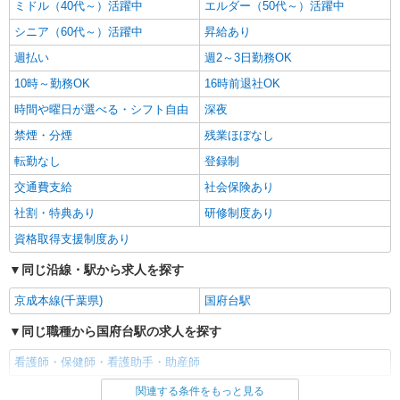
ミドル（40代～）活躍中
エルダー（50代～）活躍中
シニア（60代～）活躍中
昇給あり
週払い
週2～3日勤務OK
10時～勤務OK
16時前退社OK
時間や曜日が選べる・シフト自由
深夜
禁煙・分煙
残業ほぼなし
転勤なし
登録制
交通費支給
社会保険あり
社割・特典あり
研修制度あり
資格取得支援制度あり
同じ沿線・駅から求人を探す
京成本線(千葉県)
国府台駅
同じ職種から国府台駅の求人を探す
看護師・保健師・看護助手・助産師
関連する条件をもっと見る
同じ雇用形態から国府台駅の求人を探す