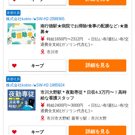
派遣社員
株式会社kotrio /●SW-H2-2099365
南行徳駅★病院でお掃除/食事の配膳など♪★激
募★
時給1650円〜2312円 ＜日払い有/週払い有/交
通費全支給(ガソリン代含む)＞
市川市
詳細を見る
キープ
派遣社員
株式会社kotrio /●SW-H2-1985924
市川大野駅＊夜勤専従＊日収4.3万円〜！高時
給な看護スタッフ
時給2400円〜3000円 ＜日払い有/週払い有/交
通費全支給(ガソリン代含む)＞
市川市大野町 最寄り駅：市川大野
詳細を見る
キープ