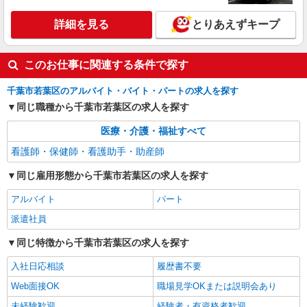
あり ＊固定残業代なし
詳細を見る
とりあえずキープ
詳細を見る
キープ
このお仕事に関連する条件で探す
千葉市若葉区のアルバイト・バイト・パートの求人を探す
同じ職種から千葉市若葉区の求人を探す
医療・介護・福祉すべて
看護師・保健師・看護助手・助産師
同じ雇用形態から千葉市若葉区の求人を探す
アルバイト
パート
派遣社員
同じ特徴から千葉市若葉区の求人を探す
入社日応相談
履歴書不要
Web面接OK
職場見学OKまたは説明会あり
未経験歓迎
経験者・有資格者歓迎