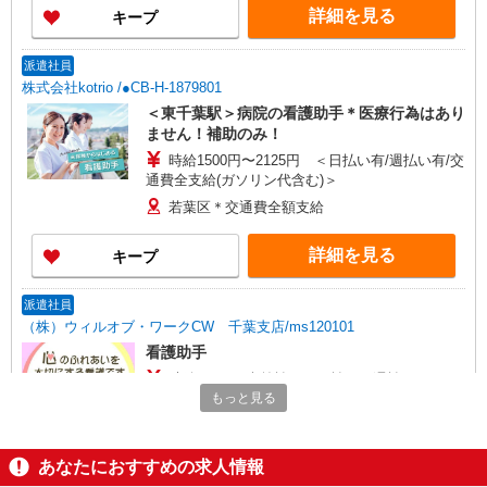
詳細を見る
キープ
派遣社員
株式会社kotrio /●CB-H-1879801
＜東千葉駅＞病院の看護助手＊医療行為はあり
ません！補助のみ！
時給1500円〜2125円 ＜日払い有/週払い有/交
通費全支給(ガソリン代含む)＞
若葉区＊交通費全額支給
詳細を見る
キープ
派遣社員
（株）ウィルオブ・ワークCW 千葉支店/ms120101
看護助手
時給1500円 ◆前払い・日払い・週払いOK
もっと見る
千葉県千葉市若葉区
詳細を見る
キープ
あなたにおすすめの求人情報