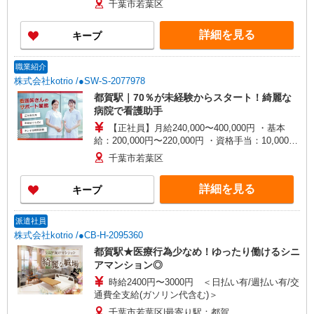
千葉市若葉区
詳細を見る
キープ
職業紹介
株式会社kotrio /●SW-S-2077978
都賀駅｜70％が未経験からスタート！綺麗な
病院で看護助手
【正社員】月給240,000〜400,000円 ・基本
給：200,000円〜220,000円 ・資格手当：10,000〜
30,000円 ・役職手当：10,000〜70,000円 ・処遇改
千葉市若葉区
善手当：20,000〜60,000円（勤続年数、保有資格
により変動） ・固定残業手当：20,000円（10時
詳細を見る
キープ
間） ※固定残業時間を超過する場合には超過勤務
手当として別途支給 ・夜勤手当：10,000円/1回
（上記給与とは別に支給） 下記資格をお持ちの方
派遣社員
歓迎 ・認知症介護基礎研修 ・初任者研修 ・実務
株式会社kotrio /●CB-H-2095360
者研修 ・介護福祉士 など
都賀駅★医療行為少なめ！ゆったり働けるシニ
アマンション◎
時給2400円〜3000円 ＜日払い有/週払い有/交
通費全支給(ガソリン代含む)＞
千葉市若葉区|最寄り駅：都賀