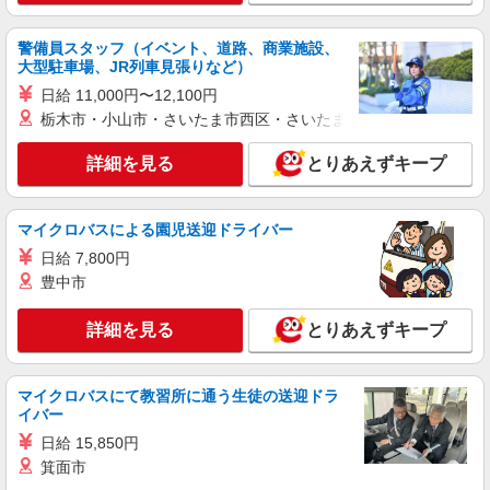
戦！シフト相談OK♪
時給1600円〜2250円 ＜日払い有/週払い有/交
警備員スタッフ（イベント、道路、商業施設、
通費全支給(ガソリン代含む)＞
大型駐車場、JR列車見張りなど）
若葉区｜千城台北駅
日給 11,000円〜12,100円
栃木市・小山市・さいたま市西区・さいたま市岩槻区・久喜市・
詳細を見る
キープ
詳細を見る
とりあえずキープ
派遣社員
株式会社トラストグロース 新宿本社 第1営業部
マイクロバスによる園児送迎ドライバー
有料老人ホームでの看護師
時給：2100円〜2200円 ※資格や経験などに
日給 7,800円
よる
豊中市
千葉県千葉市若葉区
詳細を見る
とりあえずキープ
詳細を見る
キープ
マイクロバスにて教習所に通う生徒の送迎ドラ
アルバイト
パート
派遣社員
イバー
日研トータルソーシング株式会社 メディカルケア事業部/千葉オフィ
日給 15,850円
ス【看護助手】
箕面市
看護助手（ナースエイド）