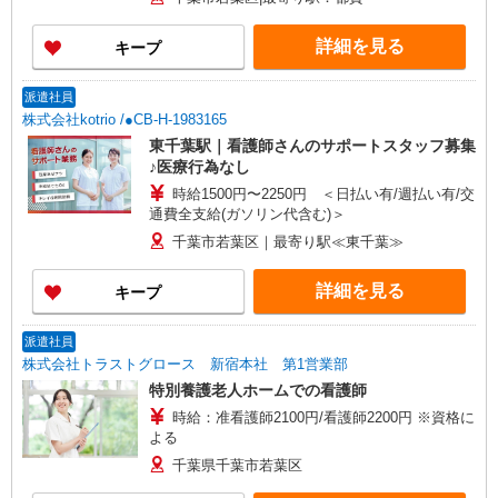
詳細を見る
キープ
派遣社員
株式会社kotrio /●CB-H-1983165
東千葉駅｜看護師さんのサポートスタッフ募集
♪医療行為なし
時給1500円〜2250円 ＜日払い有/週払い有/交
通費全支給(ガソリン代含む)＞
千葉市若葉区｜最寄り駅≪東千葉≫
詳細を見る
キープ
派遣社員
株式会社トラストグロース 新宿本社 第1営業部
特別養護老人ホームでの看護師
時給：准看護師2100円/看護師2200円 ※資格に
よる
千葉県千葉市若葉区