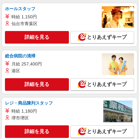
アルバイト
パート
派遣社員
ホールスタッフ
日研トータルソーシング株式会社 メディカルケア事業部/千葉オフィ
時給 1,150円
ス【看護助手】
仙台市青葉区
看護助手（ナースエイド）
時給1,300円 ★週払いOK（規定あり） ※給与
詳細を見る
とりあえずキープ
幅は経験・能力による
千葉県千葉市若葉区 【最寄駅】みつわ台駅
総合病院の清掃
詳細を見る
キープ
月給 257,400円
港区
派遣社員
（株）ウィルオブ・ワークCW 千葉支店/ms120101
詳細を見る
とりあえずキープ
看護助手
時給1300円 ◆前払い・日払い・週払いOK
千葉県千葉市若葉区
レジ・商品陳列スタッフ
時給 1,180円
詳細を見る
キープ
堺市堺区
派遣社員
詳細を見る
とりあえずキープ
株式会社トラストグロース 新宿本社 第1営業部