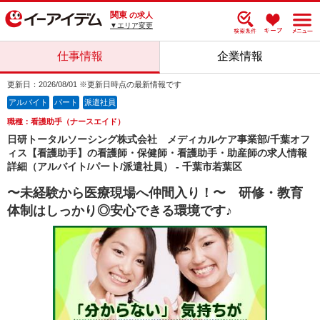
関東
の求人
▼エリア変更
仕事情報
企業情報
更新日：2026/08/01 ※更新日時点の最新情報です
アルバイト
パート
派遣社員
職種：看護助手（ナースエイド）
日研トータルソーシング株式会社 メディカルケア事業部/千葉オフ
ィス【看護助手】の看護師・保健師・看護助手・助産師の求人情報
詳細（アルバイト/パート/派遣社員） - 千葉市若葉区
〜未経験から医療現場へ仲間入り！〜 研修・教育
体制はしっかり◎安心できる環境です♪