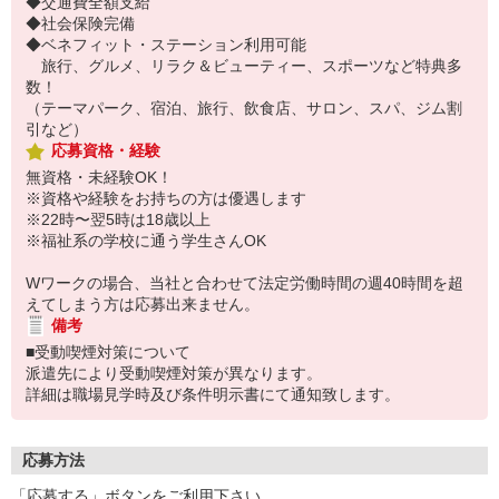
◆交通費全額支給
◆社会保険完備
◆ベネフィット・ステーション利用可能
旅行、グルメ、リラク＆ビューティー、スポーツなど特典多
数！
（テーマパーク、宿泊、旅行、飲食店、サロン、スパ、ジム割
引など）
応募資格・経験
無資格・未経験OK！
※資格や経験をお持ちの方は優遇します
※22時〜翌5時は18歳以上
※福祉系の学校に通う学生さんOK
Wワークの場合、当社と合わせて法定労働時間の週40時間を超
えてしまう方は応募出来ません。
備考
■受動喫煙対策について
派遣先により受動喫煙対策が異なります。
詳細は職場見学時及び条件明示書にて通知致します。
応募方法
「応募する」ボタンをご利用下さい。