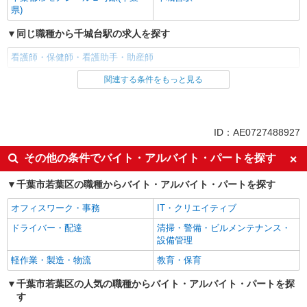
県)
同じ職種から千城台駅の求人を探す
看護師・保健師・看護助手・助産師
関連する条件をもっと見る
同じ雇用形態から千城台駅の求人を探す
アルバイト
パート
派遣社員
ID：AE0727488927
同じ特徴から千城台駅の求人を探す
その他の条件でバイト・アルバイト・パートを探す
入社日応相談
履歴書不要
千葉市若葉区の職種からバイト・アルバイト・パートを探す
Web面接OK
職場見学OKまたは説明会あり
オフィスワーク・事務
IT・クリエイティブ
未経験歓迎
経験者・有資格者歓迎
ドライバー・配達
清掃・警備・ビルメンテナンス・
新卒・第二新卒歓迎
女性活躍中
設備管理
主婦・主夫歓迎
フリーター歓迎
軽作業・製造・物流
教育・保育
学歴不問
ブランクOK
千葉市若葉区の人気の職種からバイト・アルバイト・パートを探
ミドル（40代～）活躍中
エルダー（50代～）活躍中
す