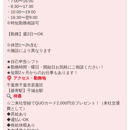
★病院、クリニック内は冷暖房完備！いつでも快適にお仕事できま
・7:00〜16:00
すよ！
・8:30〜17:30
・10:00〜19:00
あなたのスキルに合わせて少しずつお仕事をお願いしていきます。
・16:30〜翌9:00
20代・30代・40代・50代・60代、
※時短勤務相談可
若手からミドル、中高年（エルダー）、シニア世代まで幅広く活躍
中！
【勤務】週2日〜OK
「近くの病院で働きたい」
※休憩1〜2h含む
「資格はないけど医療業界のお仕事に興味がある」
※施設により異なります
「大手病院で働きたい」
「すぐに働けるところはないかな…」
★自己申告シフト
そんな方もぜひ！お気軽にご連絡ください♪
★勤務時間・曜日・開始日お気軽にご相談ください！
★短期2ヶ月からのお仕事もあります！
アクセス・勤務地
千葉県千葉市若葉区
【最寄駅】千城台駅
待遇
☆ご来社登録でQUOカード2,000円分プレゼント！（来社交通
費として）
◆昇給あり
◆週払いOK
◆有給休暇あり