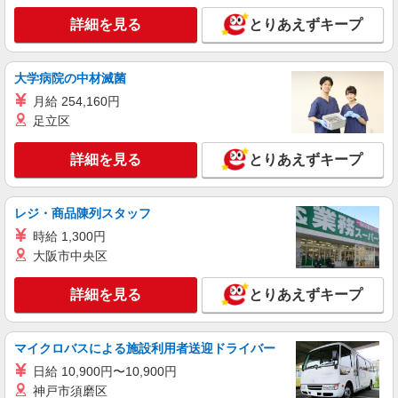
通費全支給(ガソリン代含む)＞
詳細を見る
とりあえずキープ
千葉市若葉区//都賀駅すぐ！
詳細を見る
キープ
大学病院の中材滅菌
月給 254,160円
派遣社員
足立区
株式会社トラストグロース 新宿本社 第1営業部
特別養護老人ホームでの看護師
詳細を見る
とりあえずキープ
時給：准看護師2100円〜/看護師2300円〜 ※資
格や経験などによる
レジ・商品陳列スタッフ
千葉県千葉市若葉区
時給 1,300円
詳細を見る
キープ
大阪市中央区
詳細を見る
とりあえずキープ
職業紹介
株式会社トラストグロース 新宿本社 第1営業部
有料老人ホームでの看護師
マイクロバスによる施設利用者送迎ドライバー
月給：准看護師29万円〜30万円/看護師30万
円〜35万円 ＊資格や経験などによる ＊資格手当
日給 10,900円〜10,900円
(25,000円/月)含む ＊別途夜勤手当（10,000円/回）
神戸市須磨区
千葉県千葉市若葉区