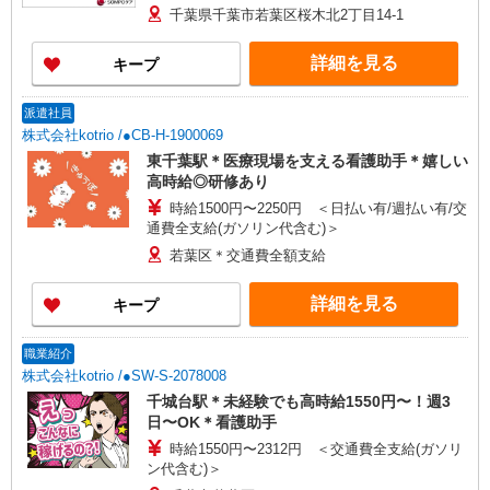
269,000円〜304,300円 年収例：370万円〜419万円
千葉県千葉市若葉区桜木北2丁目14-1
【賞与】あり（年2回） ※月給は職務手当、働き
がい向上手当、日祝手当（月平均2回分）等、 毎
詳細を見る
キープ
月平均的に支払われる手当を含みます。 ◎月給は
経験により異なります。 ◎残業時は別途時間外手
当支給（超過1分〜） ◎賞与 基本給2.08ヶ月分/
派遣社員
年支給
株式会社kotrio /●CB-H-1900069
東千葉駅＊医療現場を支える看護助手＊嬉しい
高時給◎研修あり
時給1500円〜2250円 ＜日払い有/週払い有/交
通費全支給(ガソリン代含む)＞
若葉区＊交通費全額支給
詳細を見る
キープ
職業紹介
株式会社kotrio /●SW-S-2078008
千城台駅＊未経験でも高時給1550円〜！週3
日〜OK＊看護助手
時給1550円〜2312円 ＜交通費全支給(ガソリ
ン代含む)＞