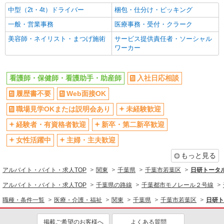
シニア（60代～）活躍中
昇給あり
中型（2t・4t）ドライバー
梱包・仕分け・ピッキング
週払い
週2～3日勤務OK
一般・営業事務
医療事務・受付・クラーク
10時～勤務OK
16時前退社OK
美容師・ネイリスト・まつげ施術
サービス提供責任者・ソーシャル
時間や曜日が選べる・シフト自由
深夜
ワーカー
禁煙・分煙
残業ほぼなし
転勤なし
登録制
看護師・保健師・看護助手・助産師
入社日応相談
交通費支給
社会保険あり
履歴書不要
Web面接OK
社割・特典あり
研修制度あり
職場見学OKまたは説明会あり
未経験歓迎
資格取得支援制度あり
経験者・有資格者歓迎
新卒・第二新卒歓迎
同じ職種から求人を探す
女性活躍中
主婦・主夫歓迎
医療・介護・福祉
もっと見る
看護師・保健師・看護助手・助産師
アルバイト・バイト・求人TOP
関東
千葉県
千葉市若葉区
日研トータ
アルバイト・バイト・求人TOP
千葉県の路線
千葉都市モノレール２号線
同じ特徴から求人を探す
職種・条件一覧
医療・介護・福祉
関東
千葉県
千葉市若葉区
日研ト
未経験歓迎
ミドル（40代～）活躍中
週2～3日勤務OK
深夜
掲載ご希望のお客様へ
よくある質問