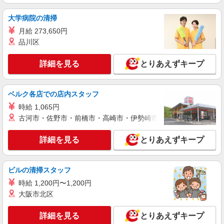
特別養護老人ホームでの看護師
大学病院の清掃
時給：1800円〜2000円 ※資格や経験などによ
る
月給 273,650円
品川区
千葉県千葉市若葉区
詳細を見る
とりあえずキープ
詳細を見る
キープ
職業紹介
ベルク各店での店内スタッフ
株式会社kotrio /●SW-S-2078014
時給 1,065円
千城台駅＊未経験スタートの先輩7割！教え上
古河市・佐野市・前橋市・高崎市・伊勢崎市・太田市・館林市・
手な病院で看護助手
【正社員】月給240,000〜400,000円 ・基本
詳細を見る
とりあえずキープ
給：200,000円〜220,000円 ・資格手当：10,000〜
30,000円 ・役職手当：10,000〜70,000円 ・処遇改
千葉市若葉区
善手当：20,000〜60,000円（勤続年数、保有資格
により変動） ・固定残業手当：20,000円（10時
ビルの清掃スタッフ
詳細を見る
キープ
間） ※固定残業時間を超過する場合には超過勤務
時給 1,200円〜1,200円
手当として別途支給 ・夜勤手当：10,000円/1回
大阪市北区
（上記給与とは別に支給） 下記資格をお持ちの方
派遣社員
歓迎 ・認知症介護基礎研修 ・初任者研修 ・実務
株式会社kotrio /●CB-H-2031193
者研修 ・介護福祉士 など
詳細を見る
とりあえずキープ
≪千城台北≫未経験・無資格から看護助手へ挑