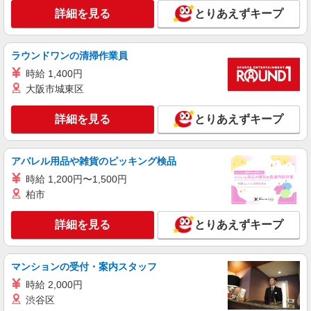
時給1,300円 ★週払いOK（規定あり） ※給与
詳細を見る
とりあえずキープ
幅は経験・能力による
千葉県千葉市若葉区 【最寄駅】千城台北駅
ラウンドワンの清掃作業員
詳細を見る
キープ
時給 1,400円
大阪市城東区
アルバイト
パート
派遣社員
日研トータルソーシング株式会社 メディカルケア事業部/千葉オフィ
詳細を見る
とりあえずキープ
ス【看護助手】
看護助手（ナースエイド）
時給1,300円 ★週払いOK（規定あり） ※給与
アパレル用品や雑貨のピッキング検品
幅は経験・能力による
時給 1,200円〜1,500円
千葉県千葉市若葉区 【最寄駅】千城台北駅
柏市
詳細を見る
キープ
詳細を見る
とりあえずキープ
派遣社員
株式会社kotrio /●CB-H-1855228
マンションの受付・案内スタッフ
都賀駅＊看護助手(資格経験不問)募集♪食事配
時給 2,000円
膳などの補助業務
渋谷区
時給1600円〜2250円 ＜日払い有/週払い有/交