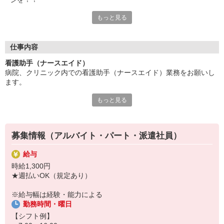
もっと見る
医師や看護師が一緒に働いているので、
どの時間帯でも、夜勤の日でも、安心してお仕事できるのがポイ
ント☆
看護助手業務の基礎的な知識や技術を丁寧に教えてもらえるので
仕事内容
資格や経験が無くても安心して働けます♪
看護助手（ナースエイド）
病院、クリニック内での看護助手（ナースエイド）業務をお願いし
〜 スタッフの声 〜
ます。
長年介護施設で働いていたんですが、
入居者さんが体調不良のときの判断に迷ってしまうことが多かっ
もっと見る
【具体的には…】
たんです（>_<）
・看護師さんのサポート
病院で働きはじめてからは、ドクターやナースといった専門家が
・患者さんの身の回りの世話
24時間居てくれるから
・医療器具の洗浄や消毒
安心して仕事を進められるようになりました！
募集情報（アルバイト・パート・派遣社員）
・シーツ交換やベッドメイキング
・伝票や診療材料等の補充、整理
給与
・診療補助
時給1,300円
・メッセンジャー業務
★週払いOK（規定あり）
など
※勤務先により異なります
※給与幅は経験・能力による
勤務時間・曜日
★無資格・未経験OK！未経験から医療業界デビューできちゃいます
♪
【シフト例】