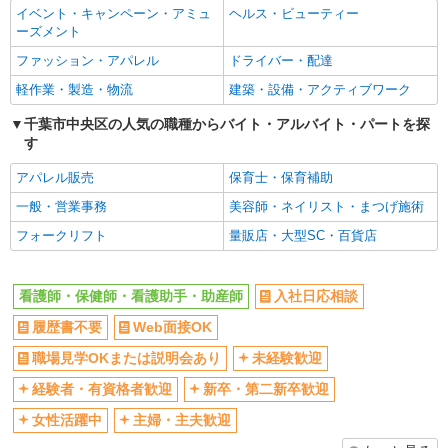
イベント・キャンペーン・アミュ
ヘルス・ビューティー
30,000円 ・役職手当：10,000〜70,000円 ・処遇改
千葉市中央区
Web面接OK
職場見学OKまたは説明会あり
ーズメント
善手当：20,000〜60,000円（勤続年数、保有資格
により変動） ・固定残業手当：20,000円（10時
未経験歓迎
経験者・有資格者歓迎
ファッション・アパレル
ドライバー・配達
詳細を見る
キープ
間） ※固定残業時間を超過する場合には超過勤務
新卒・第二新卒歓迎
女性活躍中
手当として別途支給 ・夜勤手当：10,000円/1回
軽作業・製造・物流
建築・設備・アクティブワーク
（上記給与とは別に支給） 下記資格をお持ちの方
職業紹介
主婦・主夫歓迎
フリーター歓迎
千葉市中央区の人気の職種からバイト・アルバイト・パートを探
歓迎 ・認知症介護基礎研修 ・初任者研修 ・実務
株式会社kotrio /●SW-S-2078013
す
者研修 ・介護福祉士 など
学歴不問
ブランクOK
蘇我駅＊未経験スタートの先輩7割！教え上手
ミドル（40代～）活躍中
エルダー（50代～）活躍中
な病院で看護助手
アパレル販売
保育士・保育補助
【正社員】月給240,000〜400,000円 ・基本
シニア（60代～）活躍中
昇給あり
一般・営業事務
美容師・ネイリスト・まつげ施術
給：200,000円〜220,000円 ・資格手当：10,000〜
週払い
週2～3日勤務OK
フォークリフト
量販店・大型SC・百貨店
30,000円 ・役職手当：10,000〜70,000円 ・処遇改
千葉市中央区
善手当：20,000〜60,000円（勤続年数、保有資格
10時～勤務OK
16時前退社OK
により変動） ・固定残業手当：20,000円（10時
詳細を見る
キープ
時間や曜日が選べる・シフト自由
深夜
間） ※固定残業時間を超過する場合には超過勤務
看護師・保健師・看護助手・助産師
入社日応相談
手当として別途支給 ・夜勤手当：10,000円/1回
禁煙・分煙
残業ほぼなし
履歴書不要
Web面接OK
（上記給与とは別に支給） 下記資格をお持ちの方
派遣社員
歓迎 ・認知症介護基礎研修 ・初任者研修 ・実務
転勤なし
登録制
株式会社トラストグロース 新宿本社 第1営業部
職場見学OKまたは説明会あり
未経験歓迎
者研修 ・介護福祉士 など
交通費支給
病院での看護助手
社会保険あり
経験者・有資格者歓迎
新卒・第二新卒歓迎
時給：1250円〜 ※資格や経験などによる
社割・特典あり
研修制度あり
女性活躍中
主婦・主夫歓迎
千葉県千葉市中央区
資格取得支援制度あり