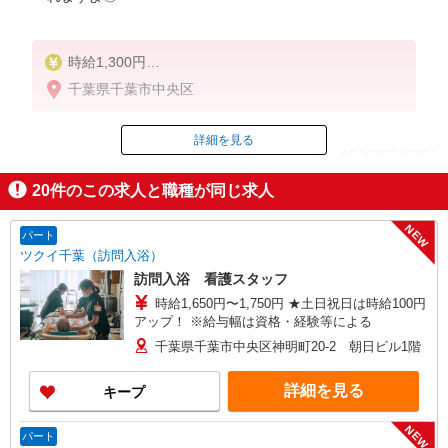
時給1,300円
★週払いOK（規定あり）
千葉県千葉市中央区
※給与幅は経験・能力による
詳細を見る
ID：AE0626580261
20
件のこの求人と職種が同じ求人
掲載期間終了
NEW
パート
ツクイ千葉（訪問入浴）
訪問入浴 看護スタッフ
時給1,650円〜1,750円 ★土日祝日は時給100円
アップ！ ※給与幅は資格・経験等による
千葉県千葉市中央区神明町20-2 朝日ビル1階
詳細を見る
キープ
NEW
パート