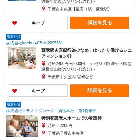
通費全支給(ガソリン代含む)＞
千葉市中央区【最寄り駅：蘇我駅】
詳細を見る
キープ
派遣社員
株式会社kotrio /●CB-H-2095361
蘇我駅★医療行為少なめ！ゆったり働けるシニ
アマンション◎
時給2400円〜3000円 ＜日払い有/週払い有/交
通費全支給(ガソリン代含む)＞
千葉市中央区内 宮崎など
詳細を見る
キープ
派遣社員
株式会社トラストグロース 新宿本社 第1営業部
特別養護老人ホームでの看護師
時給：2200円
千葉県千葉市中央区