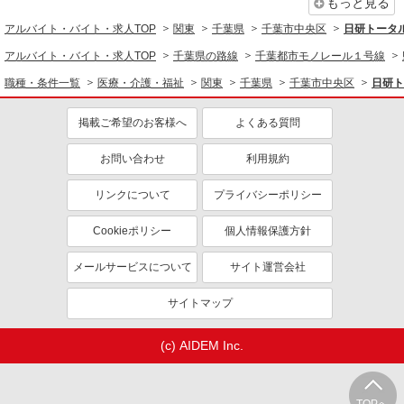
もっと見る
同じ職種から求人を探す
詳細を見る
キープ
アルバイト・バイト・求人TOP
関東
千葉県
千葉市中央区
日研トータ
医療・介護・福祉
アルバイト・バイト・求人TOP
千葉県の路線
千葉都市モノレール１号線
派遣社員
看護師・保健師・看護助手・助産師
株式会社kotrio /●CB-H-2001384
職種・条件一覧
医療・介護・福祉
関東
千葉県
千葉市中央区
日研ト
浜野駅｜家庭と両立できる＊デイサービス看護
同じ特徴から求人を探す
師【夜勤なし】
掲載ご希望のお客様へ
よくある質問
未経験歓迎
ミドル（40代～）活躍中
時給2400円〜3000円 ＜日払い有/週払い有/交
通費全支給(ガソリン代含む)＞
お問い合わせ
利用規約
週2～3日勤務OK
深夜
千葉市中央区|最寄り駅：浜野
交通費支給
社会保険あり
リンクについて
プライバシーポリシー
詳細を見る
キープ
Cookieポリシー
個人情報保護方針
派遣社員
メールサービスについて
サイト運営会社
株式会社トラストグロース 新宿本社 第1営業部
有料老人ホームでの看護師
サイトマップ
時給：2000円〜2200円 ※資格や経験による
(c) AIDEM Inc.
千葉県千葉市中央区
詳細を見る
キープ