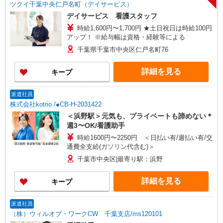
ツクイ千葉中央仁戸名町（デイサービス）
デイサービス 看護スタッフ
時給1,600円〜1,700円 ★土日祝日は時給100円
アップ！ ※給与幅は資格・経験等による
千葉県千葉市中央区仁戸名町76
詳細を見る
キープ
派遣社員
株式会社kotrio /●CB-H-2031422
＜浜野駅＞元気も、プライベートも諦めない＊
週3〜OK/看護助手
時給1600円〜2250円 ＜日払い有/週払い有/交
通費全支給(ガソリン代含む)＞
千葉市中央区|最寄り駅：浜野
詳細を見る
キープ
派遣社員
（株）ウィルオブ・ワークCW 千葉支店/ms120101