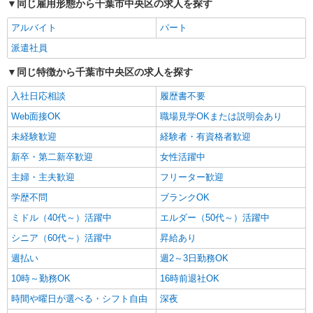
同じ雇用形態から千葉市中央区の求人を探す
株式会社トラストグロース 新宿本社 第1営業部
アルバイト
パート
特別養護老人ホームでの看護師
時給：2000〜2100円 ※資格・経験などによる
派遣社員
千葉県千葉市中央区
同じ特徴から千葉市中央区の求人を探す
詳細を見る
入社日応相談
履歴書不要
キープ
Web面接OK
職場見学OKまたは説明会あり
派遣社員
未経験歓迎
経験者・有資格者歓迎
（株）ウィルオブ・ワークCW 千葉支店/ms120101
新卒・第二新卒歓迎
女性活躍中
病院内の補助staff
時給1500円 ◆前払い・日払い・週払いOK
主婦・主夫歓迎
フリーター歓迎
千葉県千葉市中央区
学歴不問
ブランクOK
ミドル（40代～）活躍中
エルダー（50代～）活躍中
詳細を見る
キープ
シニア（60代～）活躍中
昇給あり
週払い
派遣社員
週2～3日勤務OK
株式会社kotrio /●CB-H-1983162
10時～勤務OK
16時前退社OK
千葉寺駅｜看護師さんのサポートスタッフ募集
時間や曜日が選べる・シフト自由
深夜
♪医療行為なし