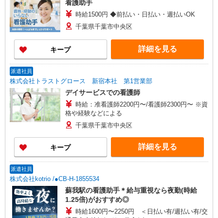
看護助手
時給1500円 ◆前払い・日払い・週払いOK
千葉県千葉市中央区
詳細を見る
キープ
派遣社員
株式会社トラストグロース 新宿本社 第1営業部
デイサービスでの看護師
時給：准看護師2200円〜/看護師2300円〜 ※資
格や経験などによる
千葉県千葉市中央区
詳細を見る
キープ
派遣社員
株式会社kotrio /●CB-H-1855534
蘇我駅の看護助手＊給与重視なら夜勤(時給
1.25倍)がおすすめ◎
時給1600円〜2250円 ＜日払い有/週払い有/交