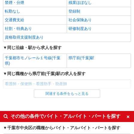
時給1500円〜2250円 ＜日払い有/週払い有/交
禁煙・分煙
残業ほぼなし
通費全支給(ガソリン代含む)＞
転勤なし
登録制
千葉市中央区｜最寄り駅≪千葉寺≫
交通費支給
社会保険あり
詳細を見る
社割・特典あり
キープ
研修制度あり
資格取得支援制度あり
派遣社員
同じ沿線・駅から求人を探す
株式会社トラストグロース 新宿本社 第1営業部
特別養護老人ホームでの看護師
千葉都市モノレール１号線(千葉
県庁前(千葉)駅
時給：2100円〜2300円 ※資格や経験などによ
県)
る
同じ職種から県庁前(千葉)駅の求人を探す
千葉県千葉市中央区
看護師・保健師・看護助手・助産師
詳細を見る
キープ
関連する条件をもっと見る
同じ雇用形態から県庁前(千葉)駅の求人を探す
職業紹介
アルバイト
パート
株式会社kotrio /●SW-S-2080059
派遣社員
蘇我駅＊病院の看護助手│残業ほぼなし！経験
その他の条件でバイト・アルバイト・パートを探す
不問・資格不問◎
同じ特徴から県庁前(千葉)駅の求人を探す
千葉市中央区の職種からバイト・アルバイト・パートを探す
【正社員】月給240,000〜400,000円 ・基本
給：200,000円〜220,000円 ・資格手当：10,000〜
入社日応相談
履歴書不要