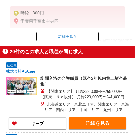
時給1,300円
★週払いOK（規定あり）
千葉県千葉市中央区
※給与幅は経験・能力による
詳細を見る
ID：AE0626580257
20
件のこの求人と職種が同じ求人
掲載期間終了
正社員
株式会社ASCare
訪問入浴の介護職員（既卒3年以内第二新卒募
集）
【関東エリア】 月給232,000円〜265,000円
【関東エリア以外】 月給229,000円〜241,000円
※勤務地域により異なります ※地域手当含む ※交
北海道エリア、東北エリア、関東エリア、東海
付金手当含む ※各種手当は待遇項目を参照 ◎キャ
エリア、関西エリア、中国エリア、九州エリア ※
リアステップ年収モデル（参考値） 一般職（平均
全国11支店 ※基本的に希望を考慮した事業所に配
勤続年数5年）390万円 事業所長（平均勤続年数10
属されます。 ※Ｕ・Ｉターン歓迎！会社都合によ
詳細を見る
キープ
年 2〜3年で所長になる人もいます！）500万円
る異動等はございません！
ブロック長（平均勤続年数13年）650万円 エリア
長（平均勤続年数17年）720万円