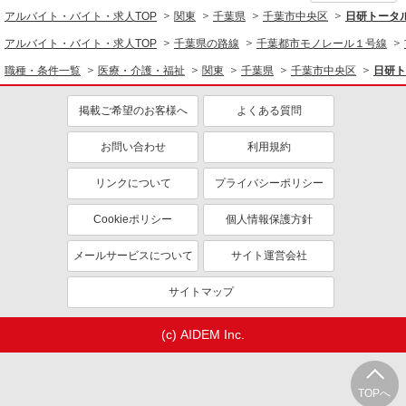
同じ職種から求人を探す
通費全支給(ガソリン代含む)＞
アルバイト・バイト・求人TOP
関東
千葉県
千葉市中央区
日研トータ
千葉市中央区新宿付近＜千葉駅すぐ＞
医療・介護・福祉
アルバイト・バイト・求人TOP
千葉県の路線
千葉都市モノレール１号線
介護職・ヘルパー
詳細を見る
職種・条件一覧
医療・介護・福祉
関東
千葉県
千葉市中央区
日研ト
キープ
同じ特徴から求人を探す
掲載ご希望のお客様へ
よくある質問
派遣社員
未経験歓迎
ミドル（40代～）活躍中
株式会社kotrio /●CB-H-1855636
お問い合わせ
利用規約
週2～3日勤務OK
深夜
[ 面接なし ]蘇我近くの支援員★社会活動の見
守りなど
交通費支給
社会保険あり
リンクについて
プライバシーポリシー
時給1600円〜2250円 ＜日払い有/週払い有/交
通費全支給(ガソリン代含む)＞
Cookieポリシー
個人情報保護方針
千葉市中央区【最寄駅：蘇我駅】
メールサービスについて
サイト運営会社
詳細を見る
キープ
サイトマップ
職業紹介
株式会社kotrio /●SW-S-2077971
(c) AIDEM Inc.
≪千葉駅≫新しく綺麗なサ高住★介護度低めで
働きやすい環境◎
【正社員】月給240,000〜400,000円 ・基本
TOPへ