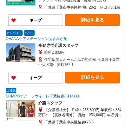
アップ！ ※給与幅は資格・経験等による
千葉県千葉市中央区神明町20-2 朝日ビル1階
詳細を見る
キープ
アルバイト
パート
OHANAケアステーションあすみが丘
夜勤専従介護スタッフ
時給2,000円
住宅型老人ホームおゆみ野の家 千葉県千葉市
中央区南生実町162-1
詳細を見る
キープ
正社員
SOMPOケア ラヴィーレ千葉椿森/5114aa1
介護スタッフ
【介護福祉士】 月給：285,800円 年収例：384
万円〜 【実務者研修】 月給：256,000円 年収例：
345万円〜 【初任者研修・無資格】 月給：
千葉県千葉市中央区椿森6-3-5
247,200円 年収例：334万円〜 ※職務手当、働き