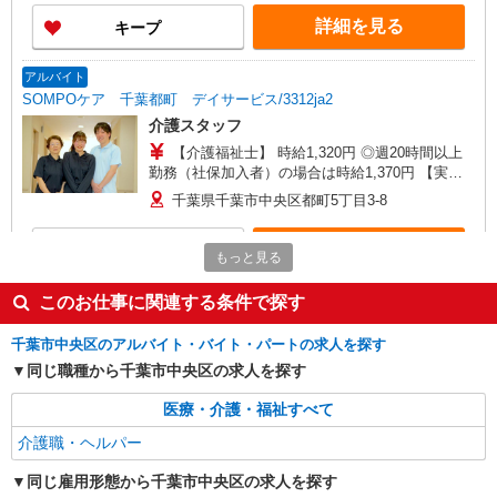
がい向上手当、日祝手当（月平均2回分）、夜勤手
詳細を見る
キープ
当（月平均5回分）等、毎月平均的に支払われる手
当を含みます。 ※介護福祉士のみ、特別職務手当
も含む ◎残業時は別途時間外手当支給（超過1
アルバイト
分〜） ◎賞与 基本給2.08ヶ月分/年支給
SOMPOケア 千葉都町 デイサービス/3312ja2
介護スタッフ
【介護福祉士】 時給1,320円 ◎週20時間以上
勤務（社保加入者）の場合は時給1,370円 【実務
者研修・初任者研修（ヘルパー1級・2級）】 時給
千葉県千葉市中央区都町5丁目3-8
1,240円 ◎週20時間以上勤務（社保加入者）の場
合は時給1,290円
詳細を見る
キープ
もっと見る
アルバイト
このお仕事に関連する条件で探す
パート
そんぽの家 蘇我/1073aa2
千葉市中央区のアルバイト・バイト・パートの求人を探す
介護スタッフ
同じ職種から千葉市中央区の求人を探す
【介護福祉士】 時給1,340円 ◎週20時間以上
勤務（社保加入者）の場合は時給1,390円 【実務
医療・介護・福祉すべて
者研修・初任者研修（ヘルパー1級・2級）・無資
千葉県千葉市中央区蘇我5丁目22-37
格】 時給1,260円 ◎週20時間以上勤務（社保加入
介護職・ヘルパー
者）の場合は時給1,310円 ◎夜勤勤務の場合別途
詳細を見る
キープ
手当あり：4,000円〜5,000円
同じ雇用形態から千葉市中央区の求人を探す