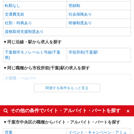
転勤なし
登録制
グループホーム 介護スタッフ
【時給】1,340円〜1,420円 ▼給与詳細 処遇改
交通費支給
社会保険あり
善手当：200〜220円/時 夜勤手当:6,000円/回 ▼下
社割・特典あり
研修制度あり
記別途支給 通勤手当 年末年始手当：380円/時 昇
千葉県千葉市中央区大森町250-1
給あり：年1回（4月） 寸志あり：年2回（6月・12
資格取得支援制度あり
月） ※業績による ※処遇改善手当は試用期間中(3
詳細を見る
キープ
ヶ月)は支給なし
同じ沿線・駅から求人を探す
千葉都市モノレール１号線(千葉
市役所前(千葉)駅
派遣社員
県)
株式会社トラストグロース 新宿本社 第1営業部
住宅型有料老人ホームでの介護士
同じ職種から市役所前(千葉)駅の求人を探す
時給：1500円〜1800円 ※資格や経験などによ
介護職・ヘルパー
る
千葉県千葉市中央区
関連する条件をもっと見る
同じ雇用形態から市役所前(千葉)駅の求人を探す
アルバイト
パート
詳細を見る
キープ
派遣社員
その他の条件でバイト・アルバイト・パートを探す
職業紹介
同じ特徴から市役所前(千葉)駅の求人を探す
株式会社kotrio /●SW-S-2078001
千葉市中央区の職種からバイト・アルバイト・パートを探す
蘇我駅｜未経験/無資格から介護のプロへ！デ
入社日応相談
履歴書不要
イサービスSTAFF
営業
イベント・キャンペーン・アミュ