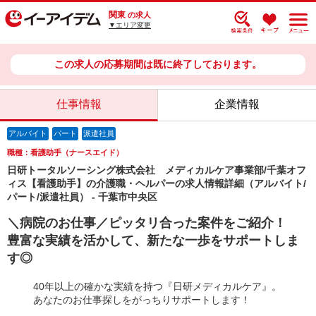
関東
の求人
▼エリア変更
この求人の応募期間は既に終了しております。
仕事情報
企業情報
アルバイト
パート
派遣社員
職種：看護助手（ナースエイド）
日研トータルソーシング株式会社 メディカルケア事業部/千葉オフ
ィス【看護助手】の介護職・ヘルパーの求人情報詳細（アルバイト/
パート/派遣社員） - 千葉市中央区
＼病院のお仕事／ピッタリ合った案件をご紹介！
豊富な実績を活かして、新たな一歩をサポートしま
す◎
40年以上の確かな実績を持つ『日研メディカルケア』。
あなたのお仕事探しをがっちりサポートします！