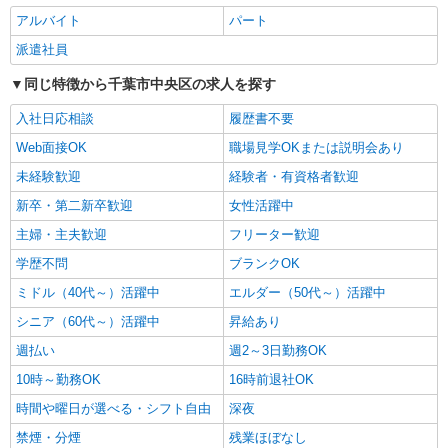
NEW
アルバイト
パート
パート
生実ケアセンターそよ風：RO17076
派遣社員
デイサービス 介護スタッフ
同じ特徴から千葉市中央区の求人を探す
【時給】1,340円〜1,500円 ▼給与詳細 処遇改
善手当：200円/時 ▼下記別途支給 通勤手当 年末
入社日応相談
履歴書不要
年始手当：380円/時 寸志あり：年2回（6月・12
千葉県千葉市中央区生実町1967-8
月） ※業績による ※処遇改善手当は試用期間中(3
Web面接OK
職場見学OKまたは説明会あり
ヶ月)は支給なし
未経験歓迎
経験者・有資格者歓迎
詳細を見る
キープ
新卒・第二新卒歓迎
女性活躍中
NEW
パート
主婦・主夫歓迎
フリーター歓迎
生実ケアセンターそよ風：RO45552
学歴不問
ブランクOK
デイサービス 入浴専従介護職
ミドル（40代～）活躍中
【時給】1,340円〜1,500円 ▼給与詳細 処遇改
エルダー（50代～）活躍中
善手当：200円/時 ▼下記別途支給 通勤手当 年末
シニア（60代～）活躍中
昇給あり
年始手当：380円/時 寸志あり：年2回（6月・12
千葉県千葉市中央区生実町1967-8
月） ※業績による ※処遇改善手当は試用期間中(3
週払い
週2～3日勤務OK
ヶ月)は支給なし
詳細を見る
10時～勤務OK
16時前退社OK
キープ
時間や曜日が選べる・シフト自由
深夜
NEW
パート
禁煙・分煙
残業ほぼなし
大森台ケアセンターそよ風：RO17082