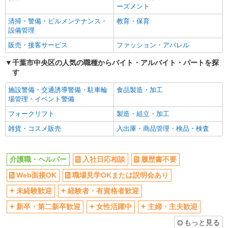
Web面接OK
職場見学OKまたは説明会あり
ーズメント
時給1550円〜2312円 ＜交通費全支給(ガソリ
ン代含む)＞
未経験歓迎
経験者・有資格者歓迎
清掃・警備・ビルメンテナンス・
教育・保育
設備管理
千葉市中央区
新卒・第二新卒歓迎
女性活躍中
販売・接客サービス
ファッション・アパレル
主婦・主夫歓迎
フリーター歓迎
詳細を見る
キープ
千葉市中央区の人気の職種からバイト・アルバイト・パートを探
学歴不問
ブランクOK
す
派遣社員
ミドル（40代～）活躍中
エルダー（50代～）活躍中
株式会社トラストグロース 新宿本社 第1営業部
施設警備・交通誘導警備・駐車輪
食品製造・加工
シニア（60代～）活躍中
昇給あり
場管理・イベント警備
有料老人ホームでの介護士
週払い
週2～3日勤務OK
時給：1200円〜1300円 ※資格や経験などに
フォークリフト
製造・組立・加工
よる
10時～勤務OK
16時前退社OK
雑貨・コスメ販売
入出庫・商品管理・検品・検査
千葉県千葉市中央区
時間や曜日が選べる・シフト自由
深夜
禁煙・分煙
残業ほぼなし
詳細を見る
キープ
介護職・ヘルパー
入社日応相談
履歴書不要
転勤なし
登録制
Web面接OK
職場見学OKまたは説明会あり
派遣社員
交通費支給
社会保険あり
株式会社kotrio /●CB-H-1879890
未経験歓迎
経験者・有資格者歓迎
社割・特典あり
研修制度あり
落ち着いた少人数環境/グループホームで暮ら
新卒・第二新卒歓迎
女性活躍中
主婦・主夫歓迎
しの手伝い◆週3〜OK
資格取得支援制度あり
もっと見る
時給1500円〜2125円 ＜日払い有/週払い有/交