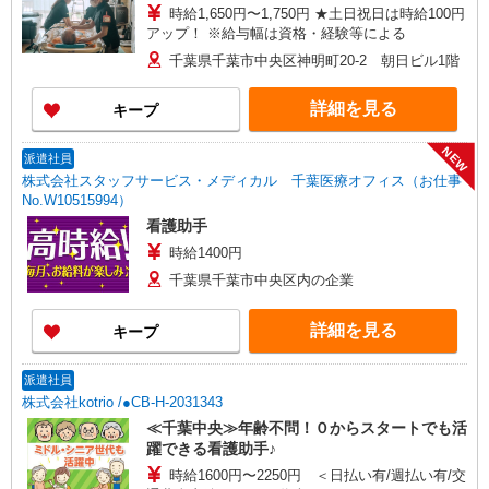
時給1,650円〜1,750円 ★土日祝日は時給100円
アップ！ ※給与幅は資格・経験等による
千葉県千葉市中央区神明町20-2 朝日ビル1階
詳細を見る
キープ
NEW
派遣社員
株式会社スタッフサービス・メディカル 千葉医療オフィス（お仕事
No.W10515994）
看護助手
時給1400円
千葉県千葉市中央区内の企業
詳細を見る
キープ
派遣社員
株式会社kotrio /●CB-H-2031343
≪千葉中央≫年齢不問！０からスタートでも活
躍できる看護助手♪
時給1600円〜2250円 ＜日払い有/週払い有/交