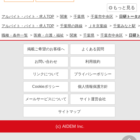
同じ職種から求人を探す
千葉県千葉市中央区
もっと見る
医療・介護・福祉
詳細を見る
アルバイト・バイト・求人TOP
キープ
関東
千葉県
千葉市中央区
日研トータ
看護師・保健師・看護助手・助産師
アルバイト・バイト・求人TOP
千葉県の路線
ＪＲ京葉線
千葉みなと駅
派遣社員
同じ特徴から求人を探す
職種・条件一覧
医療・介護・福祉
関東
千葉県
千葉市中央区
日研ト
株式会社kotrio /●CB-H-1524758
未経験歓迎
ミドル（40代～）活躍中
千葉中央駅★綺麗な医療機関でナースさんのお
掲載ご希望のお客様へ
よくある質問
手伝い♪面接ナシ
週2～3日勤務OK
深夜
時給1500円〜2250円 ＜日払い有/経験者優遇/
お問い合わせ
利用規約
交通費支給
社会保険あり
交通費全支給・駐車場あり＞
千葉市中央区亀井町 千葉市美術館の近く
リンクについて
プライバシーポリシー
詳細を見る
キープ
Cookieポリシー
個人情報保護方針
メールサービスについて
サイト運営会社
派遣社員
株式会社トラストグロース 新宿本社 第1営業部
サイトマップ
デイサービスでの看護師
時給：准看護師2200円〜/看護師2300円〜 ※資
(c) AIDEM Inc.
格や経験などによる
千葉県千葉市中央区