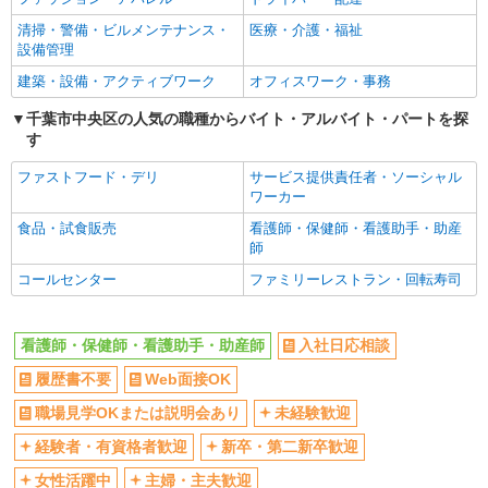
有料老人ホームでの夜専看護師
Web面接OK
職場見学OKまたは説明会あり
1夜勤：26,000円
清掃・警備・ビルメンテナンス・
医療・介護・福祉
未経験歓迎
経験者・有資格者歓迎
設備管理
千葉県千葉市中央区
新卒・第二新卒歓迎
女性活躍中
建築・設備・アクティブワーク
オフィスワーク・事務
詳細を見る
キープ
主婦・主夫歓迎
フリーター歓迎
千葉市中央区の人気の職種からバイト・アルバイト・パートを探
す
学歴不問
ブランクOK
職業紹介
ミドル（40代～）活躍中
エルダー（50代～）活躍中
株式会社kotrio /●SW-S-2080108
ファストフード・デリ
サービス提供責任者・ソーシャル
ワーカー
蘇我駅近く☆病院での看護助手♪週3日OKのパ
シニア（60代～）活躍中
昇給あり
ートSTAFF◎
食品・試食販売
看護師・保健師・看護助手・助産
週払い
週2～3日勤務OK
師
時給1550円〜2312円 ＜交通費全支給(ガソリ
10時～勤務OK
16時前退社OK
ン代含む)＞
コールセンター
ファミリーレストラン・回転寿司
千葉市中央区
時間や曜日が選べる・シフト自由
深夜
禁煙・分煙
残業ほぼなし
詳細を見る
看護師・保健師・看護助手・助産師
キープ
入社日応相談
転勤なし
登録制
履歴書不要
Web面接OK
交通費支給
社会保険あり
派遣社員
職場見学OKまたは説明会あり
未経験歓迎
株式会社トラストグロース 新宿本社 第1営業部
社割・特典あり
研修制度あり
有料老人ホームでの看護師
経験者・有資格者歓迎
新卒・第二新卒歓迎
資格取得支援制度あり
時給：2300円〜 ※資格や経験などによる
女性活躍中
主婦・主夫歓迎