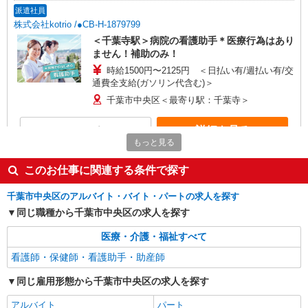
派遣社員
株式会社kotrio /●CB-H-1879799
＜千葉寺駅＞病院の看護助手＊医療行為はあり
ません！補助のみ！
時給1500円〜2125円 ＜日払い有/週払い有/交
通費全支給(ガソリン代含む)＞
千葉市中央区＜最寄り駅：千葉寺＞
詳細を見る
キープ
もっと見る
派遣社員
このお仕事に関連する条件で探す
株式会社kotrio /●CB-H-1900066
千葉寺駅＊医療現場を支える看護助手＊嬉しい
千葉市中央区のアルバイト・バイト・パートの求人を探す
高時給◎研修あり
同じ職種から千葉市中央区の求人を探す
時給1500円〜2250円 ＜日払い有/週払い有/交
通費全支給(ガソリン代含む)＞
医療・介護・福祉すべて
千葉市中央区＜最寄り駅：千葉寺＞
看護師・保健師・看護助手・助産師
同じ雇用形態から千葉市中央区の求人を探す
詳細を見る
キープ
アルバイト
パート