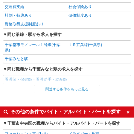
蘇我駅｜看護師さんのサポートスタッフ募集♪
交通費支給
社会保険あり
医療行為なし
社割・特典あり
時給1500円〜2250円 ＜日払い有/週払い有/交
研修制度あり
通費全支給(ガソリン代含む)＞
資格取得支援制度あり
千葉市中央区｜最寄り駅≪蘇我≫
同じ沿線・駅から求人を探す
詳細を見る
キープ
千葉都市モノレール１号線(千葉
ＪＲ京葉線(千葉県)
県)
派遣社員
千葉みなと駅
株式会社kotrio /●CB-H-2001384
浜野駅｜家庭と両立できる＊デイサービス看護
同じ職種から千葉みなと駅の求人を探す
師【夜勤なし】
看護師・保健師・看護助手・助産師
時給2400円〜3000円 ＜日払い有/週払い有/交
通費全支給(ガソリン代含む)＞
関連する条件をもっと見る
同じ雇用形態から千葉みなと駅の求人を探す
千葉市中央区|最寄り駅：浜野
アルバイト
パート
詳細を見る
キープ
派遣社員
その他の条件でバイト・アルバイト・パートを探す
同じ特徴から千葉みなと駅の求人を探す
職業紹介
千葉市中央区の職種からバイト・アルバイト・パートを探す
株式会社トラストグロース 新宿本社 第1営業部
入社日応相談
履歴書不要
ファッション・アパレル
ドライバー・配達