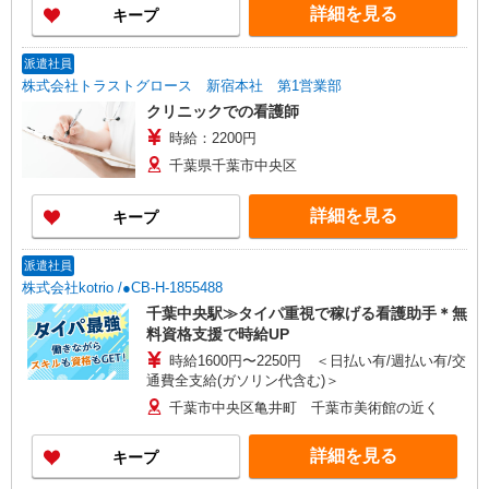
詳細を見る
キープ
派遣社員
株式会社トラストグロース 新宿本社 第1営業部
クリニックでの看護師
時給：2200円
千葉県千葉市中央区
詳細を見る
キープ
派遣社員
株式会社kotrio /●CB-H-1855488
千葉中央駅≫タイパ重視で稼げる看護助手＊無
料資格支援で時給UP
時給1600円〜2250円 ＜日払い有/週払い有/交
通費全支給(ガソリン代含む)＞
千葉市中央区亀井町 千葉市美術館の近く
詳細を見る
キープ