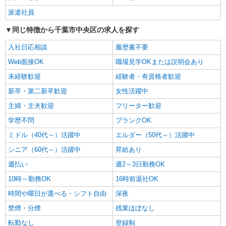
派遣社員
派遣社員
株式会社トラストグロース 新宿本社 第1営業部
住宅型有料老人ホームでの夜専看護師
同じ特徴から千葉市中央区の求人を探す
1夜勤：42000円〜 ※資格や経験などによる
入社日応相談
履歴書不要
千葉県千葉市中央区
Web面接OK
職場見学OKまたは説明会あり
詳細を見る
キープ
未経験歓迎
経験者・有資格者歓迎
新卒・第二新卒歓迎
女性活躍中
派遣社員
主婦・主夫歓迎
フリーター歓迎
株式会社kotrio /●CB-H-2031657
20代〜50代活躍中！デイサービスの看護師＊
学歴不問
ブランクOK
残業なし◎日勤のみ
ミドル（40代～）活躍中
エルダー（50代～）活躍中
時給2400円〜3000円＜交通費全額支給(ガソリ
シニア（60代～）活躍中
昇給あり
ン代含む)/日払い可/週払い可＞
千葉市中央区内
週払い
週2～3日勤務OK
10時～勤務OK
16時前退社OK
詳細を見る
キープ
時間や曜日が選べる・シフト自由
深夜
禁煙・分煙
残業ほぼなし
派遣社員
株式会社kotrio /●CB-H-1983163
転勤なし
登録制