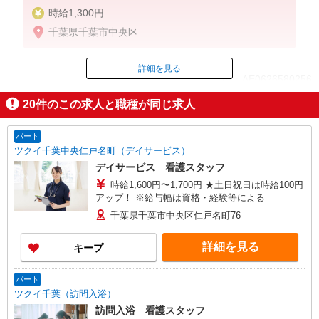
時給1,300円
★週払いOK（規定あり）
千葉県千葉市中央区
※給与幅は経験・能力による
詳細を見る
ID：AE0626580256
20
件のこの求人と職種が同じ求人
掲載期間終了
パート
ツクイ千葉中央仁戸名町（デイサービス）
デイサービス 看護スタッフ
時給1,600円〜1,700円 ★土日祝日は時給100円
アップ！ ※給与幅は資格・経験等による
千葉県千葉市中央区仁戸名町76
詳細を見る
キープ
パート
ツクイ千葉（訪問入浴）
訪問入浴 看護スタッフ