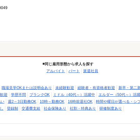
049
同じ雇用形態から求人を探す
アルバイト
パート
派遣社員
職場見学OKまたは説明会あり
未経験歓迎
経験者・有資格者歓迎
新卒・第二
歓迎
学歴不問
ブランクOK
ミドル（40代～）活躍中
エルダー（50代～）活
払い
週2～3日勤務OK
10時～勤務OK
16時前退社OK
時間や曜日が選べる・シ
し
登録制
交通費支給
社会保険あり
社割・特典あり
研修制度あり