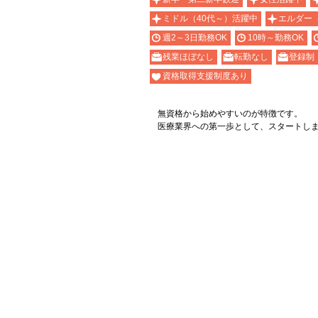
ミドル（40代～）活躍中
エルダー
週2～3日勤務OK
10時～勤務OK
残業ほぼなし
転勤なし
登録制
資格取得支援制度あり
無資格から始めやすいのが特徴です。
医療業界への第一歩として、スタートし