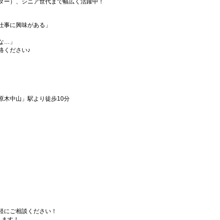
ダー）、シニア世代まで幅広く活躍中！
仕事に興味がある」
な…」
絡ください♪
原木中山」駅より徒歩10分
軽にご相談ください！
ります！