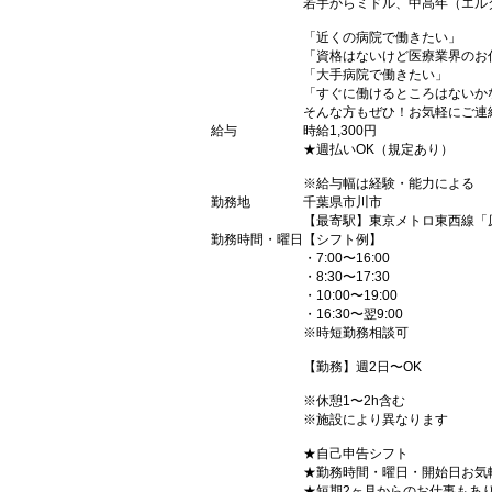
若手からミドル、中高年（エル
「近くの病院で働きたい」
「資格はないけど医療業界のお
「大手病院で働きたい」
「すぐに働けるところはないか
そんな方もぜひ！お気軽にご連
給与
時給1,300円
★週払いOK（規定あり）
※給与幅は経験・能力による
勤務地
千葉県市川市
【最寄駅】東京メトロ東西線「
勤務時間・曜日
【シフト例】
・7:00〜16:00
・8:30〜17:30
・10:00〜19:00
・16:30〜翌9:00
※時短勤務相談可
【勤務】週2日〜OK
※休憩1〜2h含む
※施設により異なります
★自己申告シフト
★勤務時間・曜日・開始日お気
★短期2ヶ月からのお仕事もあ