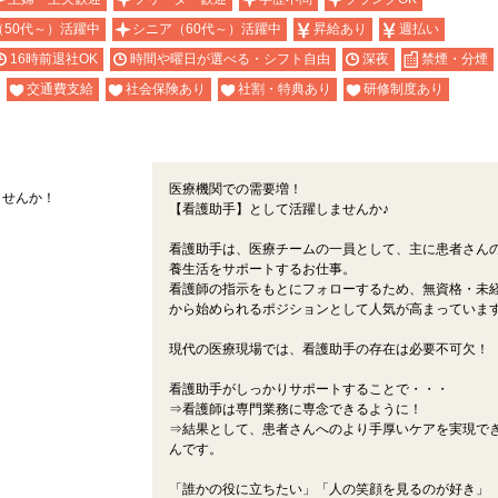
（50代～）活躍中
シニア（60代～）活躍中
昇給あり
週払い
16時前退社OK
時間や曜日が選べる・シフト自由
深夜
禁煙・分煙
交通費支給
社会保険あり
社割・特典あり
研修制度あり
医療機関での需要増！
ませんか！
【看護助手】として活躍しませんか♪
看護助手は、医療チームの一員として、主に患者さん
養生活をサポートするお仕事。
看護師の指示をもとにフォローするため、無資格・未
から始められるポジションとして人気が高まっていま
現代の医療現場では、看護助手の存在は必要不可欠！
看護助手がしっかりサポートすることで・・・
⇒看護師は専門業務に専念できるように！
⇒結果として、患者さんへのより手厚いケアを実現で
んです。
「誰かの役に立ちたい」「人の笑顔を見るのが好き」