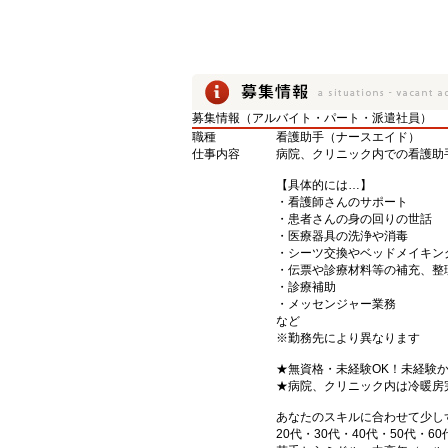
募集情報（アルバイト・パート・派遣社員）
職種
看護助手（ナースエイド）
仕事内容
病院、クリニック内での看護助
【具体的には…】
・看護師さんのサポート
・患者さんの身の回りの世話
・医療器具の洗浄や消毒
・シーツ交換やベッドメイキン
・伝票や診療材料等の補充、整
・診療補助
・メッセンジャー業務
など
※勤務先により異なります
★無資格・未経験OK！未経験
★病院、クリニック内は冷暖房
あなたのスキルに合わせて少し
20代・30代・40代・50代・60