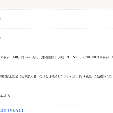
！
！
資格による
看護師【夜勤なし】