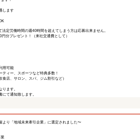
遇します
OK
て法定労働時間の週40時間を超えてしまう方は応募出来ません。
000円分プレゼント！（来社交通費として）
利用可能
ーティー、スポーツなど特典多数！
飲食店、サロン、スパ、ジム割引など）
なります。
書にて通知致します。
省より「地域未来牽引企業」に選定されました〜
事業