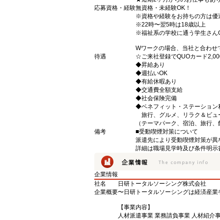
応募資格・経験
無資格・未経験OK！
※資格や経験をお持ちの方は優
※22時〜翌5時は18歳以上
※福祉系の学校に通う学生さん
Wワークの場合、当社と合わせ
待遇
☆ご来社登録でQUOカード2,
◆昇給あり
◆週払いOK
◆有給休暇あり
◆交通費全額支給
◆社会保険完備
◆ベネフィット・ステーション
旅行、グルメ、リラク＆ビュ
（テーマパーク、宿泊、旅行、
備考
■受動喫煙対策について
派遣先により受動喫煙対策が異
詳細は職場見学時及び条件明示
企業情報
社名
日研トータルソーシング株式会社
企業概要
〜日研トータルソーシングは経済産業
【事業内容】
人材派遣事業 業務請負事業 人材紹介