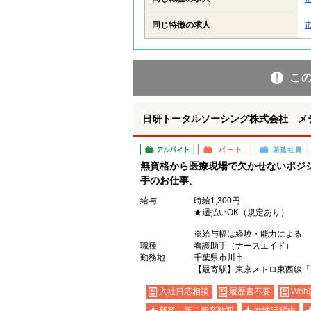
同じ特徴の求人
こ
日研トータルソーシング株式会社 メ
アルバイト
パート
派遣社員
無資格から医療現場で欠かせないポジ
手のお仕事。
給与
時給1,300円
★週払いOK（規定あり）
※給与幅は経験・能力による
職種
看護助手（ナースエイド）
勤務地
千葉県市川市
【最寄駅】東京メトロ東西線「
入社日応相談
履歴書不要
Web
新卒・第二新卒歓迎
女性活躍中