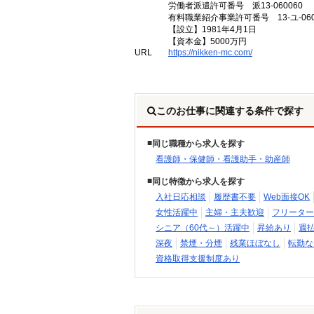
労働者派遣許可番号 派13-060060
有料職業紹介事業許可番号 13-ユ-060
【設立】1981年4月1日
【資本金】5000万円
URL
https://nikken-mc.com/
このお仕事に関連する条件で探す
同じ職種から求人を探す
看護師・保健師・看護助手・助産師
同じ特徴から求人を探す
入社日応相談
履歴書不要
Web面接OK
女性活躍中
主婦・主夫歓迎
フリーター
シニア（60代～）活躍中
昇給あり
週
深夜
禁煙・分煙
残業ほぼなし
転勤な
資格取得支援制度あり