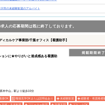
市川市の未経験歓迎のアルバイト
の求人の応募期間は既に終了しております。
ディカルケア事業部/千葉オフィス【看護助手】
ションに★やりがいと達成感ある看護助
原木中山」駅より徒歩10分
面接OK
職場見学OKまたは説明会あり
未経験歓迎
経験者・有資格者
主婦・主夫歓迎
フリーター歓迎
学歴不問
ブランクOK