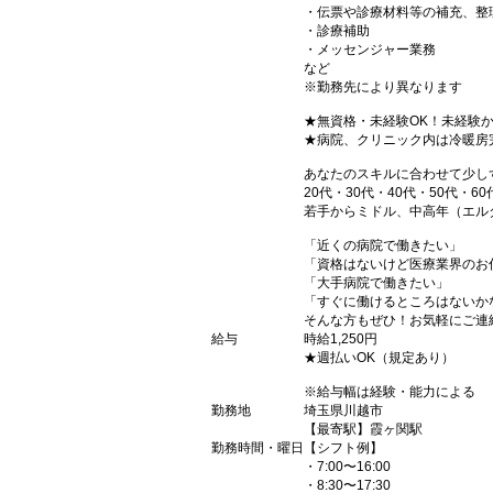
・伝票や診療材料等の補充、整
・診療補助
・メッセンジャー業務
など
※勤務先により異なります
★無資格・未経験OK！未経験
★病院、クリニック内は冷暖房
あなたのスキルに合わせて少し
20代・30代・40代・50代・60
若手からミドル、中高年（エル
「近くの病院で働きたい」
「資格はないけど医療業界のお
「大手病院で働きたい」
「すぐに働けるところはないか
そんな方もぜひ！お気軽にご連
給与
時給1,250円
★週払いOK（規定あり）
※給与幅は経験・能力による
勤務地
埼玉県川越市
【最寄駅】霞ヶ関駅
勤務時間・曜日
【シフト例】
・7:00〜16:00
・8:30〜17:30