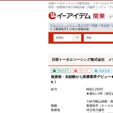
日研トータルソーシング株式会社 メディカルケア
助手・助産師の求人情報詳細 - 川越市｜バイト・
エ
関東
アルバイト・バイト・求人TOP
>
関東
>
埼玉県
>
ス【看護助手】の求人情報詳細
勤務地
職種
日研トータルソーシング株式会社 メ
アルバイト
パート
派遣社員
無資格・未経験から医療業界デビュー
K！
給与
時給1,250円
★週払いOK（規定
※給与幅は経験・
職種
看護助手（ナース
勤務地
埼玉県川越市