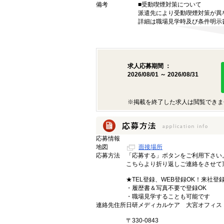
備考
■受動喫煙対策について
派遣先により受動喫煙対策が異
詳細は職場見学時及び条件明示
求人応募期間 ：
2026/08/01 ～ 2026/08/31
※掲載を終了した求人は閲覧できま
応募情報
地図
面接場所
応募方法
「応募する」ボタンをご利用下さい
こちらより折り返しご連絡をさせて
★TEL登録、WEB登録OK！来社登
・履歴書＆写真不要で登録OK
・職場見学することも可能です
連絡先住所
日研メディカルケア 大宮オフィス
〒330-0843