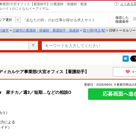
よくある
事業部/大宮オフィス【看護助手】の看護師・保健師・看護
アルバイトのことならイーアイデム
保存した
0
リア選択
「あなたの街」のお仕事が探せる求人サイト
検索条件
川越市
>
川越市の看護師・保健師・看護助手・助産師
>
霞ケ関(埼玉)駅
> 日研トータルソ
ディカルケア事業部/大宮オフィス【看護助手】
キ
更新日：2026/08/01 ※更新日時点
★ 家チカ／週3／短期…などの相談O
応募画面へ進
あり）
能力による
エイド）