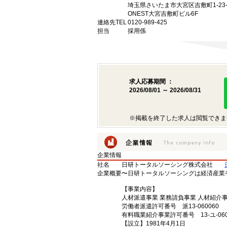
埼玉県さいたま市大宮区吉敷町1-23-
ONEST大宮吉敷町ビル6F
連絡先TEL
0120-989-425
担当
採用係
求人応募期間 ：
2026/08/01 ～ 2026/08/31
※掲載を終了した求人は閲覧できま
企業情報
社名
日研トータルソーシング株式会社
企業概要
〜日研トータルソーシングは経済産業
【事業内容】
人材派遣事業 業務請負事業 人材紹介
労働者派遣許可番号 派13-060060
有料職業紹介事業許可番号 13-ユ-060
【設立】1981年4月1日