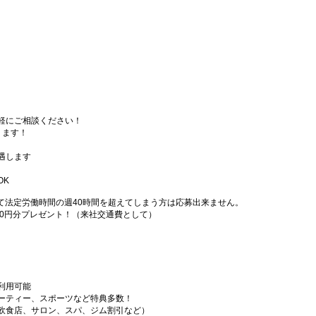
軽にご相談ください！
ります！
遇します
OK
て法定労働時間の週40時間を超えてしまう方は応募出来ません。
000円分プレゼント！（来社交通費として）
利用可能
ーティー、スポーツなど特典多数！
飲食店、サロン、スパ、ジム割引など）