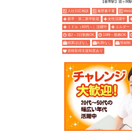
【最寄駅】霞ヶ関
入社日応相談
履歴書不要
Web
新卒・第二新卒歓迎
女性活躍中
ミドル（40代～）活躍中
エルダー
週2～3日勤務OK
10時～勤務OK
残業ほぼなし
転勤なし
登録制
資格取得支援制度あり