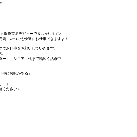
理
から医療業界デビューできちゃいます♪
完備！いつでも快適にお仕事できますよ！
ずつお仕事をお願いしていきます。
代、
ダー）、シニア世代まで幅広く活躍中！
仕事に興味がある」
な…」
絡ください♪