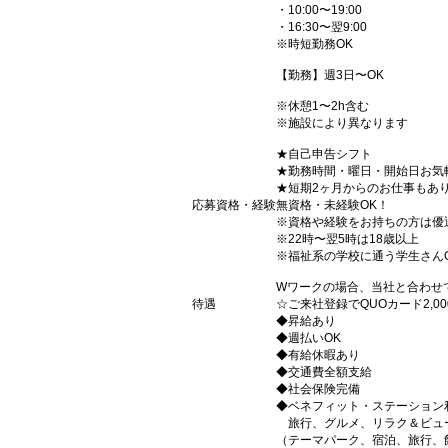
・10:00〜19:00
・16:30〜翌9:00
※時短勤務OK
【勤務】週3日〜OK
※休憩1〜2h含む
※施設により異なります
★自己申告シフト
★勤務時間・曜日・開始日お気
★短期2ヶ月からのお仕事もあ
応募資格・経験
無資格・未経験OK！
※資格や経験をお持ちの方は優
※22時〜翌5時は18歳以上
※福祉系の学校に通う学生さん
Wワークの場合、当社と合わせ
待遇
☆ご来社登録でQUOカード2,
◆昇給あり
◆週払いOK
◆有給休暇あり
◆交通費全額支給
◆社会保険完備
◆ベネフィット・ステーション
旅行、グルメ、リラク＆ビュ
（テーマパーク、宿泊、旅行、