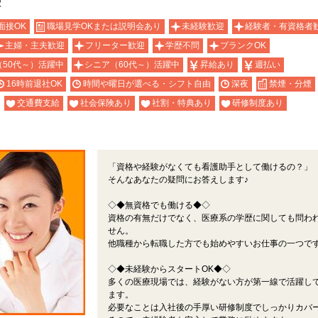
駅
面接OK
職場見学OKまたは説明会あり
未経験歓迎
経験者・有資格者
主婦・主夫歓迎
フリーター歓迎
学歴不問
ブランクOK
（50代～）活躍中
シニア（60代～）活躍中
昇給あり
週払い
16時前退社OK
時間や曜日が選べる・シフト自由
深夜
禁煙・分煙
交通費支給
社会保険あり
社割・特典あり
研修制度あり
「資格や経験がなくても看護助手として働けるの？」
そんなあなたの疑問にお答えします♪
◇◆無資格でも働ける◆◇
資格の有無だけでなく、医療系の学歴に関しても問わ
せん。
他職種から転職した方でも始めやすいお仕事の一つで
◇◆未経験からスタートOK◆◇
多くの医療現場では、経験がない方が第一線で活躍し
ます。
必要なことは入社後の手厚い研修制度でしっかりカバ