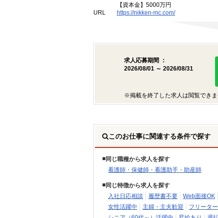
【資本金】5000万円
URL
https://nikken-mc.com/
求人応募期間 ：
2026/08/01 ～ 2026/08/31
※掲載を終了した求人は閲覧できま
このお仕事に関連する条件で探す
同じ職種から求人を探す
看護師・保健師・看護助手・助産師
同じ特徴から求人を探す
入社日応相談
履歴書不要
Web面接OK
女性活躍中
主婦・主夫歓迎
フリーター
シニア（60代～）活躍中
昇給あり
週