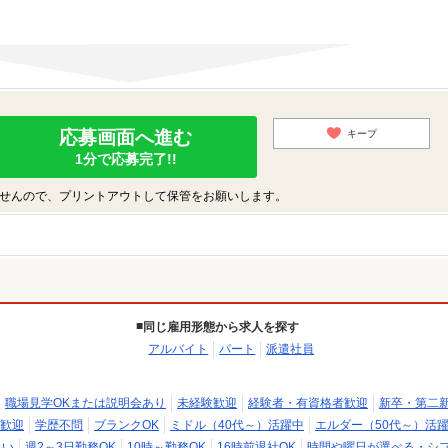
応募画面へ進む
キープ
1分で応募完了!!
せんので、プリントアウトして保管をお願いします。
同じ雇用形態から求人を探す
アルバイト
パート
派遣社員
職場見学OKまたは説明会あり
未経験歓迎
経験者・有資格者歓迎
新卒・第二
歓迎
学歴不問
ブランクOK
ミドル（40代～）活躍中
エルダー（50代～）活
払い
週2～3日勤務OK
10時～勤務OK
16時前退社OK
時間や曜日が選べる・シ