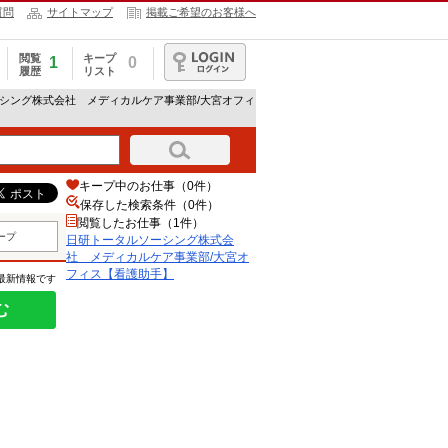
質問
サイトマップ
掲載ご希望のお客様へ
閲覧
キープ
1
0
履歴
リスト
ログイン
ーシング株式会社 メディカルケア事業部/大宮オフィ
キープ中のお仕事（0件）
保存した検索条件（
0
件）
閲覧したお仕事（1件）
ープ
日研トータルソーシング株式会
社 メディカルケア事業部/大宮オ
フィス【看護助手】
の最新情報です
む