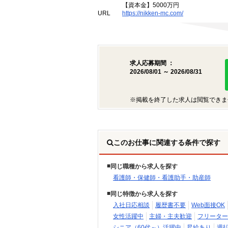
【資本金】5000万円
URL
https://nikken-mc.com/
求人応募期間 ：
2026/08/01 ～ 2026/08/31
※掲載を終了した求人は閲覧できま
このお仕事に関連する条件で探す
同じ職種から求人を探す
看護師・保健師・看護助手・助産師
同じ特徴から求人を探す
入社日応相談
履歴書不要
Web面接OK
女性活躍中
主婦・主夫歓迎
フリーター
シニア（60代～）活躍中
昇給あり
週