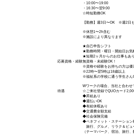
・10:00〜19:00
・16:30〜翌9:00
☆時短勤務OK
【勤務】週3日〜OK ※週2日
※休憩1〜2h含む
※施設により異なります
★自己申告シフト
★勤務時間・曜日・開始日お気
★短期2ヶ月からのお仕事もあ
応募資格・経験
無資格・未経験OK！
※資格や経験をお持ちの方は優
※22時〜翌5時は18歳以上
※福祉系の学校に通う学生さん
Wワークの場合、当社と合わせ
待遇
☆ご来社登録でQUOカード2,
◆昇給あり
◆週払いOK
◆有給休暇あり
◆交通費全額支給
◆社会保険完備
◆ベネフィット・ステーション
旅行、グルメ、リラク＆ビュ
（テーマパーク、宿泊、旅行、