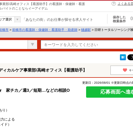
よくある
事業部/高崎オフィス【看護助手】の看護師・保健師・看護
アルバイトのことならイーアイデム
保存した
0
リア選択
「あなたの街」のお仕事が探せる求人サイト
検索条件
前橋市
>
前橋市の看護師・保健師・看護助手・助産師
>
樋越駅
> 日研トータルソーシング
ディカルケア事業部/高崎オフィス【看護助手】
キ
更新日：2026/08/01 ※更新日時点
★ 家チカ／週3／短期…などの相談O
応募画面へ進
あり）
能力による
エイド）