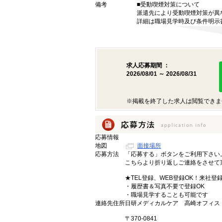
備考
■受動喫煙対策について
派遣先により受動喫煙対策が異
詳細は職場見学時及び条件明示
求人応募期間 ：
2026/08/01 ～ 2026/08/31
※掲載を終了した求人は閲覧できま
応募情報
地図
面接場所
応募方法
「応募する」ボタンをご利用下さい
こちらより折り返しご連絡をさせて
★TEL登録、WEB登録OK！来社登
・履歴書＆写真不要で登録OK
・職場見学することも可能です
連絡先住所
日研メディカルケア 高崎オフィス
〒370-0841