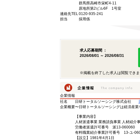
群馬県高崎市栄町4-11
原地所第2ビル6F 1号室
連絡先TEL
0120-935-241
担当
採用係
求人応募期間 ：
2026/08/01 ～ 2026/08/31
※掲載を終了した求人は閲覧できま
企業情報
社名
日研トータルソーシング株式会社
企業概要
〜日研トータルソーシングは経済産業
【事業内容】
人材派遣事業 業務請負事業 人材紹介
労働者派遣許可番号 派13-060060
有料職業紹介事業許可番号 13-ユ-060
【設立】1981年4月1日