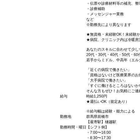
・伝票や診療材料等の補充、整
・診療補助
・メッセンジャー業務
など
※勤務先により異なります
★無資格・未経験OK！未経験
★病院、クリニック内は冷暖房
あなたのスキルに合わせて少し
20代・30代・40代・50代・60
若手からミドル、中高年（エル
「近くの病院で働きたい」
「資格はないけど医療業界のお
「大手病院で働きたい」
「すぐに働けるところはないか
そんな方もぜひ！お気軽にご連
給与
時給1,250円
★週払いOK（規定あり）
※給与幅は経験・能力による
勤務地
群馬県前橋市
【最寄駅】樋越駅
勤務時間・曜日
【シフト例】
・7:00〜16:00
・8:30〜17:30