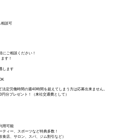
も相談可
軽にご相談ください！
ります！
遇します
OK
て法定労働時間の週40時間を超えてしまう方は応募出来ません。
000円分プレゼント！（来社交通費として）
利用可能
ーティー、スポーツなど特典多数！
飲食店、サロン、スパ、ジム割引など）