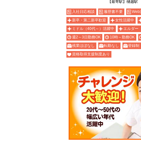
【最寄駅】樋越駅
入社日応相談
履歴書不要
Web
新卒・第二新卒歓迎
女性活躍中
ミドル（40代～）活躍中
エルダー
週2～3日勤務OK
10時～勤務OK
残業ほぼなし
転勤なし
登録制
資格取得支援制度あり