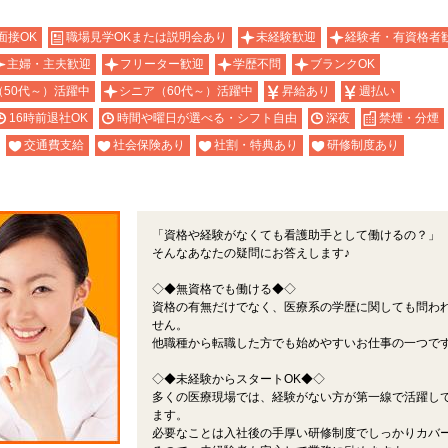
面接OK
職場見学OKまたは説明会あり
未経験歓迎
経験者・有資格者
主婦・主夫歓迎
フリーター歓迎
学歴不問
ブランクOK
（50代～）活躍中
シニア（60代～）活躍中
昇給あり
週払い
16時前退社OK
時間や曜日が選べる・シフト自由
深夜
禁煙・分煙
交通費支給
社会保険あり
社割・特典あり
研修制度あり
「資格や経験がなくても看護助手として働けるの？」
そんなあなたの疑問にお答えします♪
◇◆無資格でも働ける◆◇
資格の有無だけでなく、医療系の学歴に関しても問わ
せん。
他職種から転職した方でも始めやすいお仕事の一つで
◇◆未経験からスタートOK◆◇
多くの医療現場では、経験がない方が第一線で活躍し
ます。
必要なことは入社後の手厚い研修制度でしっかりカバ