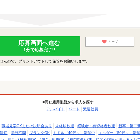
応募画面へ進む
キープ
1分で応募完了!!
せんので、プリントアウトして保管をお願いします。
同じ雇用形態から求人を探す
アルバイト
パート
派遣社員
職場見学OKまたは説明会あり
未経験歓迎
経験者・有資格者歓迎
新卒・第二
歓迎
学歴不問
ブランクOK
ミドル（40代～）活躍中
エルダー（50代～）活
払い
週2～3日勤務OK
10時～勤務OK
16時前退社OK
時間や曜日が選べる・シ