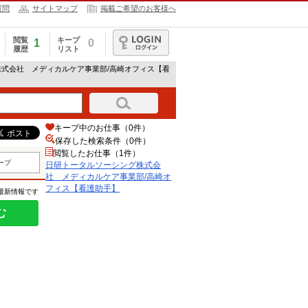
質問
サイトマップ
掲載ご希望のお客様へ
閲覧
キープ
1
0
履歴
リスト
ログイン
株式会社 メディカルケア事業部/高崎オフィス【看
キープ中のお仕事（0件）
保存した検索条件（
0
件）
閲覧したお仕事（1件）
ープ
日研トータルソーシング株式会
社 メディカルケア事業部/高崎オ
フィス【看護助手】
の最新情報です
む