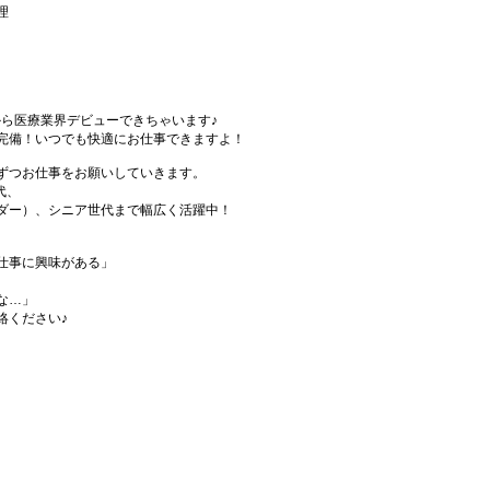
理
から医療業界デビューできちゃいます♪
完備！いつでも快適にお仕事できますよ！
ずつお仕事をお願いしていきます。
代、
ダー）、シニア世代まで幅広く活躍中！
仕事に興味がある」
な…」
絡ください♪