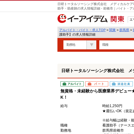
日研トータルソーシング株式会社 メディカルケア
助手・助産師の求人情報詳細 - 前橋市｜バイト・
エ
関東
アルバイト・バイト・求人TOP
>
関東
>
群馬県
>
護助手】の求人情報詳細
勤務地
職種
日研トータルソーシング株式会社 メ
アルバイト
パート
派遣社員
無資格・未経験から医療業界デビュー
K！
給与
時給1,250円
★週払いOK（規定
※給与幅は経験・
職種
看護助手（ナース
勤務地
群馬県前橋市