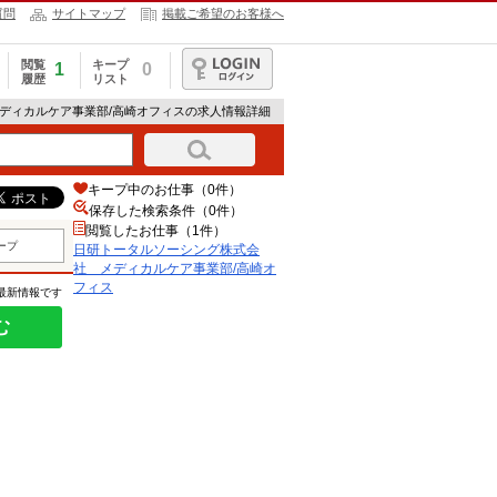
質問
サイトマップ
掲載ご希望のお客様へ
閲覧
キープ
1
0
履歴
リスト
ログイン
メディカルケア事業部/高崎オフィスの求人情報詳細
キープ中のお仕事（0件）
保存した検索条件（
0
件）
閲覧したお仕事（1件）
ープ
日研トータルソーシング株式会
社 メディカルケア事業部/高崎オ
フィス
の最新情報です
む