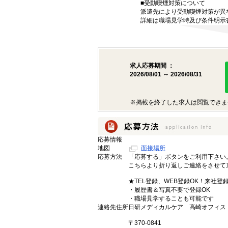
■受動喫煙対策について
派遣先により受動喫煙対策が異
詳細は職場見学時及び条件明示
求人応募期間 ：
2026/08/01 ～ 2026/08/31
※掲載を終了した求人は閲覧できま
応募情報
地図
面接場所
応募方法
「応募する」ボタンをご利用下さい
こちらより折り返しご連絡をさせて
★TEL登録、WEB登録OK！来社登
・履歴書＆写真不要で登録OK
・職場見学することも可能です
連絡先住所
日研メディカルケア 高崎オフィス
〒370-0841