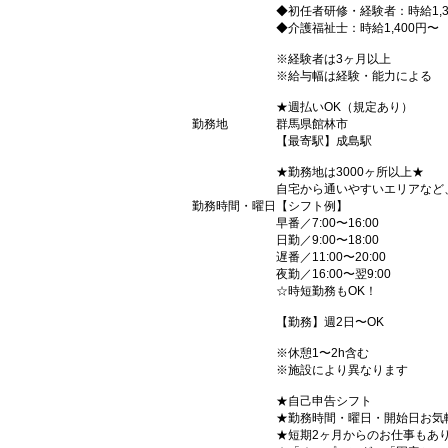
◆初任者研修・経験者：時給1,3
◆介護福祉士：時給1,400円〜
※経験者は3ヶ月以上
※給与幅は経験・能力による
★週払いOK（規定あり）
勤務地
群馬県館林市
【最寄駅】成島駅
★勤務地は3000ヶ所以上★
自宅から通いやすいエリアなど
勤務時間・曜日
【シフト例】
早番／7:00〜16:00
日勤／9:00〜18:00
遅番／11:00〜20:00
夜勤／16:00〜翌9:00
☆時短勤務もOK！
【勤務】週2日〜OK
※休憩1〜2h含む
※施設により異なります
★自己申告シフト
★勤務時間・曜日・開始日お気
★短期2ヶ月からのお仕事もあ