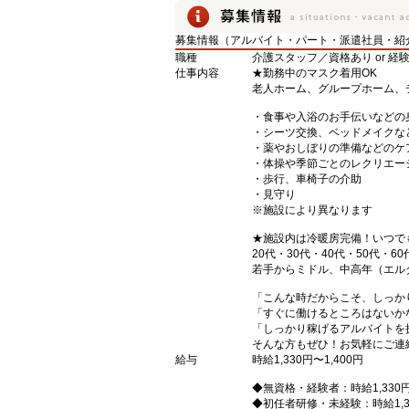
募集情報（アルバイト・パート・派遣社員・紹
職種
介護スタッフ／資格あり or 経
仕事内容
★勤務中のマスク着用OK
老人ホーム、グループホーム、
・食事や入浴のお手伝いなどの
・シーツ交換、ベッドメイクな
・薬やおしぼりの準備などのケ
・体操や季節ごとのレクリエー
・歩行、車椅子の介助
・見守り
※施設により異なります
★施設内は冷暖房完備！いつで
20代・30代・40代・50代・60
若手からミドル、中高年（エル
「こんな時だからこそ、しっか
「すぐに働けるところはないか
「しっかり稼げるアルバイトを
そんな方もぜひ！お気軽にご連
給与
時給1,330円〜1,400円
◆無資格・経験者：時給1,330
◆初任者研修・未経験：時給1,3