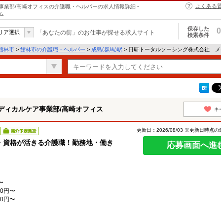
よくある
業部/高崎オフィスの介護職・ヘルパーの求人情報詳細 -
ム
保存した
0
リア選択
「あなたの街」のお仕事が探せる求人サイト
検索条件
館林市
>
館林市の介護職・ヘルパー
>
成島(群馬)駅
> 日研トータルソーシング株式会社 
ディカルケア事業部/高崎オフィス
キ
更新日：2026/08/03 ※更新日時点
紹介予定派遣
・資格が活きる介護職！勤務地・働き
応募画面へ進
〜
0円〜
0円〜