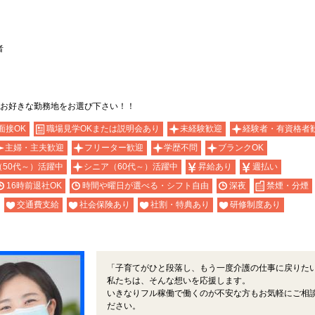
者
お好きな勤務地をお選び下さい！！
面接OK
職場見学OKまたは説明会あり
未経験歓迎
経験者・有資格者
主婦・主夫歓迎
フリーター歓迎
学歴不問
ブランクOK
（50代～）活躍中
シニア（60代～）活躍中
昇給あり
週払い
16時前退社OK
時間や曜日が選べる・シフト自由
深夜
禁煙・分煙
交通費支給
社会保険あり
社割・特典あり
研修制度あり
「子育てがひと段落し、もう一度介護の仕事に戻りた
私たちは、そんな想いを応援します。
いきなりフル稼働で働くのが不安な方もお気軽にご相
ださい。