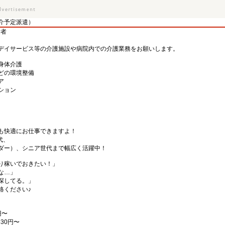
介予定派遣）
験者
デイサービス等の介護施設や病院内での介護業務をお願いします。
身体介護
どの環境整備
ア
ション
も快適にお仕事できますよ！
代、
ダー）、シニア世代まで幅広く活躍中！
り稼いでおきたい！」
な…」
探してる。」
絡ください♪
円〜
30円〜