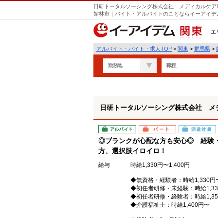
日研トータルソーシング株式会社 メディカルケア事
遣
館林市｜バイト・アルバイトのことならイーアイデ
エ
関東
アルバイト・バイト・求人TOP
>
関東
>
群馬県
>
勤務地
職種
日研トータルソーシング株式会社 メ
アルバイト
パート
派遣社員
◎ブランクが心配な方も安心◎ 経験
方、選択肢イロイロ！
給与
時給1,330円〜1,400円
◆無資格・経験者：時給1,330円
◆初任者研修・未経験：時給1,33
◆初任者研修・経験者：時給1,35
◆介護福祉士：時給1,400円〜