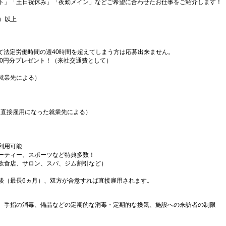
ト」「土日祝休み」「夜勤メイン」などご希望に合わせたお仕事をご紹介します！
）以上
）
て法定労働時間の週40時間を超えてしまう方は応募出来ません。
000円分プレゼント！（来社交通費として）
就業先による）
（直接雇用になった就業先による）
利用可能
ーティー、スポーツなど特典多数！
飲食店、サロン、スパ、ジム割引など）
後（最長6ヵ月）、双方が合意すれば直接雇用されます。
、手指の消毒、備品などの定期的な消毒・定期的な換気、施設への来訪者の制限