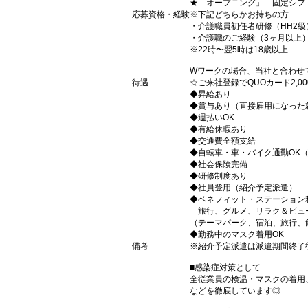
★「オープニング」「固定シフ
応募資格・経験
※下記どちらかお持ちの方
・介護職員初任者研修（HH2級
・介護職のご経験（3ヶ月以上
※22時〜翌5時は18歳以上
Wワークの場合、当社と合わせ
待遇
☆ご来社登録でQUOカード2,
◆昇給あり
◆賞与あり（直接雇用になった
◆週払いOK
◆有給休暇あり
◆交通費全額支給
◆自転車・車・バイク通勤OK
◆社会保険完備
◆研修制度あり
◆社員登用（紹介予定派遣）
◆ベネフィット・ステーション
旅行、グルメ、リラク＆ビュ
（テーマパーク、宿泊、旅行、
◆勤務中のマスク着用OK
備考
※紹介予定派遣は派遣期間終了
■感染症対策として
全従業員の検温・マスクの着用
などを徹底しています◎