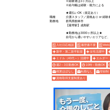
※経験者は3ヶ月以上
※給与幅は経験・能力による
★週払いOK（規定あり）
職種
介護スタッフ／資格あり or 経験
勤務地
群馬県館林市
【最寄駅】成島駅
★勤務地は3000ヶ所以上★
自宅から通いやすいエリアなど、
入社日応相談
履歴書不要
Web
新卒・第二新卒歓迎
女性活躍中
ミドル（40代～）活躍中
エルダー
週2～3日勤務OK
10時～勤務OK
残業ほぼなし
転勤なし
登録制
資格取得支援制度あり