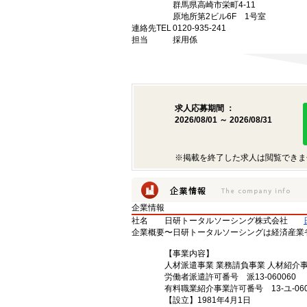
群馬県高崎市栄町4-11
原地所第2ビル6F 1号室
連絡先TEL
0120-935-241
担当
採用係
求人応募期間 ：
2026/08/01 ～ 2026/08/31
※掲載を終了した求人は閲覧できま
企業情報
社名
日研トータルソーシング株式会社
企業概要
〜日研トータルソーシングは経済産業
【事業内容】
人材派遣事業 業務請負事業 人材紹介
労働者派遣許可番号 派13-060060
有料職業紹介事業許可番号 13-ユ-060
【設立】1981年4月1日