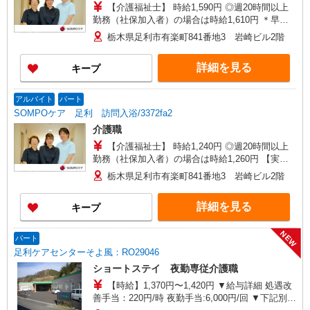
【介護福祉士】 時給1,590円 ◎週20時間以上
勤務（社保加入者）の場合は時給1,610円 ＊早朝
夜間（〜8:00、18:00〜）：時給1,988円〜 ＊日曜
栃木県足利市有楽町841番地3 岩崎ビル2階
祝日：時給1,890円〜 【実務者研修・初任者研修
（ヘルパー1級・2級）】 時給1,510円 ◎週20時間
詳細を見る
キープ
以上勤務（社保加入者）の場合は時給1,530円 ＊
早朝夜間（〜8:00、18:00〜）：時給1,888円〜 ＊
日曜祝日：時給1,810円〜 ◎身体介助、生活援助
アルバイト
パート
が同時給 ◎キャンセル手当：職務時給の60％支給
SOMPOケア 足利 訪問入浴/3372fa2
介護職
【介護福祉士】 時給1,240円 ◎週20時間以上
勤務（社保加入者）の場合は時給1,260円 【実務
者研修・初任者研修（ヘルパー1級・2級）】 時給
栃木県足利市有楽町841番地3 岩崎ビル2階
1,160円 ◎週20時間以上勤務（社保加入者）の場
合は時給1,180円
詳細を見る
キープ
NEW
パート
足利ケアセンターそよ風：RO29046
ショートステイ 夜勤専従介護職
【時給】1,370円〜1,420円 ▼給与詳細 処遇改
善手当：220円/時 夜勤手当:6,000円/回 ▼下記別途