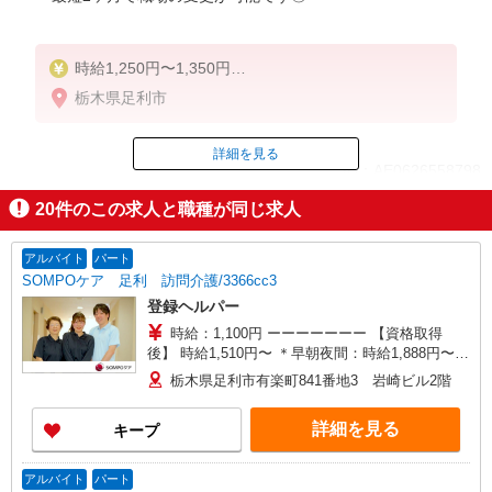
時給1,250円〜1,350円
★週払いOK（規定あり）
栃木県足利市
※給与幅は経験・能力による
詳細を見る
ID：AE0626558798
20
件のこの求人と職種が同じ求人
掲載期間終了
アルバイト
パート
SOMPOケア 足利 訪問介護/3366cc3
登録ヘルパー
時給：1,100円 ーーーーーーー 【資格取得
後】 時給1,510円〜 ＊早朝夜間：時給1,888円〜
＊日曜祝日：時給1,810円〜 ーーーーーーー
栃木県足利市有楽町841番地3 岩崎ビル2階
詳細を見る
キープ
アルバイト
パート