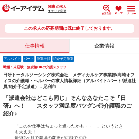
関東
の求人
▼エリア変更
この求人の応募期間は既に終了しております。
仕事情報
企業情報
アルバイト
パート
派遣社員
紹介予定派遣
職種：未経験・無資格OKの介護スタッフ
日研トータルソーシング株式会社 メディカルケア事業部/高崎オフ
ィスの介護職・ヘルパーの求人情報詳細（アルバイト/パート/派遣社
員/紹介予定派遣） - 足利市
「派遣会社はどこも同じ」そんなあなたこそ『日
研』へ！ スタッフ満足度バツグン◎介護職のご
紹介♪
「このお仕事はちょっと違ったかも・・・」というとき
も大丈夫！
最短2ヶ月で職場の変更が可能です◎