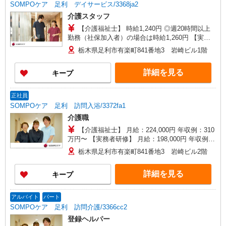
SOMPOケア 足利 デイサービス/3368ja2
介護スタッフ
【介護福祉士】 時給1,240円 ◎週20時間以上
勤務（社保加入者）の場合は時給1,260円 【実務
者研修・初任者研修（ヘルパー1級・2級）】 時給
栃木県足利市有楽町841番地3 岩崎ビル1階
1,160円 ◎週20時間以上勤務（社保加入者）の場
合は時給1,180円
詳細を見る
キープ
正社員
SOMPOケア 足利 訪問入浴/3372fa1
介護職
【介護福祉士】 月給：224,000円 年収例：310
万円〜 【実務者研修】 月給：198,000円 年収例：
275万円〜 【初任者研修・無資格】 月給：
栃木県足利市有楽町841番地3 岩崎ビル2階
192,000円 年収例：270万円〜 ※職務手当、働き
がい向上手当、日祝手当（月平均2回分）等、毎月
詳細を見る
キープ
平均的に支払われる手当を含みます。 ※介護福祉
士のみ、特別職務手当も含む ◎残業時は別途時間
外手当支給（超過1分〜） ◎賞与 基本給2.08ヶ
アルバイト
パート
月分/年支給
SOMPOケア 足利 訪問介護/3366cc2
登録ヘルパー