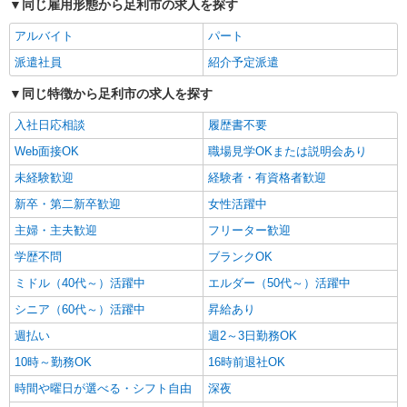
同じ雇用形態から足利市の求人を探す
派遣社員
アルバイト
パート
株式会社トラストグロース 新宿本社 第3営業部
特別養護老人ホームでの介護士
派遣社員
紹介予定派遣
時給：初任者研修1550円/実務者研修1600円/介
同じ特徴から足利市の求人を探す
護福祉士1650円 ※資格や経験などによる
栃木県足利市
入社日応相談
履歴書不要
Web面接OK
職場見学OKまたは説明会あり
詳細を見る
キープ
未経験歓迎
経験者・有資格者歓迎
新卒・第二新卒歓迎
女性活躍中
派遣社員
株式会社kotrio /●UT-H-2068389
主婦・主夫歓迎
フリーター歓迎
≪足利市≫介護の現場で心を燃やせ！！！デイ
学歴不問
ブランクOK
サービスSTAFF
ミドル（40代～）活躍中
エルダー（50代～）活躍中
時給1500円〜2125円 ＜日払い有/週払い有/交
通費全支給(ガソリン代含む)＞
シニア（60代～）活躍中
昇給あり
足利市 面接なし
週払い
週2～3日勤務OK
10時～勤務OK
16時前退社OK
詳細を見る
キープ
時間や曜日が選べる・シフト自由
深夜
派遣社員