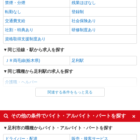
禁煙・分煙
残業ほぼなし
株式会社kotrio /●UT-H-2012151
転勤なし
登録制
足利市｜未経験でも大丈夫◎研修が手厚い有料
住宅の介護♪
交通費支給
社会保険あり
時給1500円〜2125円 ＜日払い有/週払い有/交
社割・特典あり
研修制度あり
通費全支給(ガソリン代含む)＞
資格取得支援制度あり
足利市 車通勤OK
同じ沿線・駅から求人を探す
詳細を見る
キープ
ＪＲ両毛線(栃木県)
足利駅
派遣社員
同じ職種から足利駅の求人を探す
株式会社kotrio /●UT-H-2068036
足利市｜まずは送迎業務で活躍しよう◎デイサ
介護職・ヘルパー
ービスSTAFF
関連する条件をもっと見る
同じ雇用形態から足利駅の求人を探す
時給1500円〜2125円 ＜日払い有/週払い有/交
通費全支給(ガソリン代含む)＞
アルバイト
パート
足利市 面接なし
派遣社員
紹介予定派遣
その他の条件でバイト・アルバイト・パートを探す
詳細を見る
キープ
同じ特徴から足利駅の求人を探す
足利市の職種からバイト・アルバイト・パートを探す
入社日応相談
履歴書不要
派遣社員
ドライバー・配達
販売・接客サービス