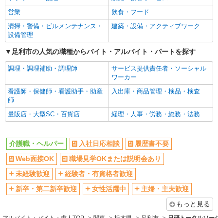
株式会社kotrio /●UT-H-2068865
Web面接OK
職場見学OKまたは説明会あり
営業
飲食・フード
足利市の小さいデイサービス★残業なし♪日勤
未経験歓迎
経験者・有資格者歓迎
のみ◎夜はおうち時間
清掃・警備・ビルメンテナンス・
建築・設備・アクティブワーク
新卒・第二新卒歓迎
女性活躍中
設備管理
時給1500円〜2125円 ＜日払い有/週払い有/交
通費全支給(ガソリン代含む)＞
主婦・主夫歓迎
フリーター歓迎
足利市の人気の職種からバイト・アルバイト・パートを探す
足利市 車通勤OK
学歴不問
ブランクOK
調理・調理補助・調理師
サービス提供責任者・ソーシャル
ミドル（40代～）活躍中
エルダー（50代～）活躍中
ワーカー
詳細を見る
キープ
シニア（60代～）活躍中
昇給あり
看護師・保健師・看護助手・助産
入出庫・商品管理・検品・検査
師
派遣社員
週払い
週2～3日勤務OK
株式会社kotrio /●UT-H-1959414
量販店・大型SC・百貨店
経理・人事・労務・総務・法務
10時～勤務OK
16時前退社OK
足利市｜リハビリ補助などのデイサービス
時間や曜日が選べる・シフト自由
STAFF♪未経験OK
深夜
介護職・ヘルパー
入社日応相談
履歴書不要
時給1500円〜2125円 ＜日払い有/週払い有/交
禁煙・分煙
残業ほぼなし
通費全支給(ガソリン代含む)＞
Web面接OK
職場見学OKまたは説明会あり
転勤なし
登録制
足利市 面接なし
未経験歓迎
経験者・有資格者歓迎
交通費支給
社会保険あり
詳細を見る
キープ
社割・特典あり
新卒・第二新卒歓迎
女性活躍中
研修制度あり
主婦・主夫歓迎
資格取得支援制度あり
もっと見る
派遣社員