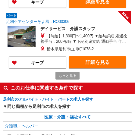
詳細を見る
キープ
NEW
パート
足利ケアセンターそよ風：RO30306
デイサービス 介護スタッフ
【時給】1,300円〜1,400円 ▼給与詳細 処遇改
善手当：200円/時 ▼下記別途支給 通勤手当 年末
年始手当：380円/時 寸志あり：年2回（6月・12
栃木県足利市山川町1078-2
月） ※業績による ※処遇改善手当は試用期間中(3
ヶ月)は支給なし
詳細を見る
キープ
もっと見る
派遣社員
株式会社kotrio /●UT-H-2011881
このお仕事に関連する条件で探す
≪足利市≫夜勤なし！未経験・ブランクOKの
デイスタッフ
足利市のアルバイト・バイト・パートの求人を探す
時給1500円〜2125円 ＜日払い有/週払い有/交
同じ職種から足利市の求人を探す
通費全支給(ガソリン代含む)＞
足利市 車通勤OK
医療・介護・福祉すべて
介護職・ヘルパー
詳細を見る
キープ