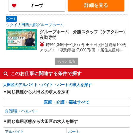
詳細を見る
キープ
パート
ツクイ大田西六郷グループホーム
グループホーム 介護スタッフ（ケアクルー）
夜勤専従
時給1,346円〜1,577円 ★土日祝日は時給100円
アップ！ ・夜勤手当:7,000円/回 ・居住支援特別
手当:120円/時間含む ※給与幅は資格・経験等によ
東京都大田区西六郷3丁目31番12号
る
もっと見る
詳細を見る
キープ
このお仕事に関連する条件で探す
パート
大田区のアルバイト・バイト・パートの求人を探す
ツクイ大田西糀谷（デイサービス）
同じ職種から大田区の求人を探す
デイサービス 介護スタッフ（ケアクルー）
医療・介護・福祉すべて
時給1,367円〜1,577円 ★土日祝日は時給100円
アップ！ ・居住支援特別手当:120円/時間含む ※
介護職・ヘルパー
給与幅は資格・経験等による
東京都大田区西糀谷四丁目9番11号
同じ雇用形態から大田区の求人を探す
詳細を見る
キープ
アルバイト
パート