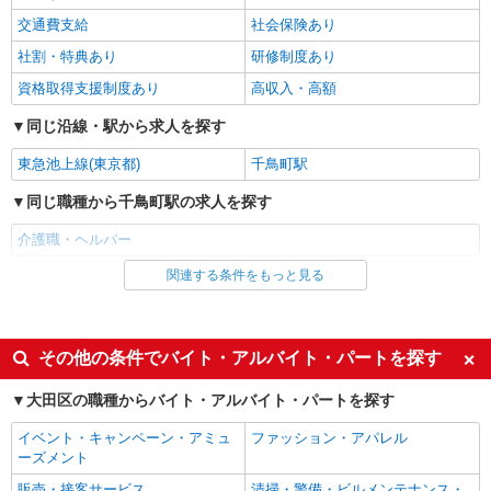
月分/年支給 ◎残業時は別途時間外手当支給（超過
SOMPOケア 大田 訪問介護/3136ca1
1分〜）
交通費支給
社会保険あり
介護スタッフ
社割・特典あり
研修制度あり
【介護福祉士】 月給：289,300円 年収例：390
万円〜 ※職務手当、特別職務手当、特別地域手
資格取得支援制度あり
高収入・高額
当、（東京都）居住支援特別手当、働きがい向上
東京都大田区西蒲田6丁目36-11 西蒲田NSビ
手当、日祝手当（月平均2回分）等、毎月平均的に
同じ沿線・駅から求人を探す
ル 5階
支払われる手当を含みます。 ■深夜勤手当別途支
給：4,000円/回 ◎残業時は別途時間外手当支給
東急池上線(東京都)
千鳥町駅
詳細を見る
キープ
（超過1分〜） ◎居住支援特別手当は勤続5年目ま
同じ職種から千鳥町駅の求人を探す
での方はさらに1万円支給（再入社は除く） ◎賞
与 基本給2.08ヶ月分/年支給
正社員
介護職・ヘルパー
そんぽの家 大森西/9010aa1
関連する条件をもっと見る
同じ雇用形態から千鳥町駅の求人を探す
介護スタッフ
【実務者研修】 月給：254,500円 年収例：345
アルバイト
パート
万円〜 【初任者研修・無資格】 月給：244,800円
年収例：335万円〜 ※職務手当、（東京都）居住
派遣社員
紹介予定派遣
東京都大田区大森西7丁目6番30号
その他の条件でバイト・アルバイト・パートを探す
支援特別手当、日祝手当（月平均2回分）、夜勤手
当（月平均2回分）等、毎月平均的に支払われる手
同じ特徴から千鳥町駅の求人を探す
詳細を見る
大田区の職種からバイト・アルバイト・パートを探す
キープ
当を含みます。 ◎深夜勤手当別途支給：4,000円/
入社日応相談
回（月平均3回） ◎残業時は別途時間外手当支給
履歴書不要
イベント・キャンペーン・アミュ
ファッション・アパレル
（超過1分〜） ◎居住支援特別手当は勤続5年目ま
アルバイト
パート
Web面接OK
職場見学OKまたは説明会あり
ーズメント
での方はさらに1万円支給（再入社は除く） ◎賞
SOMPOケア 大田 訪問介護/3136cc2
与 基本給2.08ヶ月分/年支給
未経験歓迎
経験者・有資格者歓迎
販売・接客サービス
清掃・警備・ビルメンテナンス・