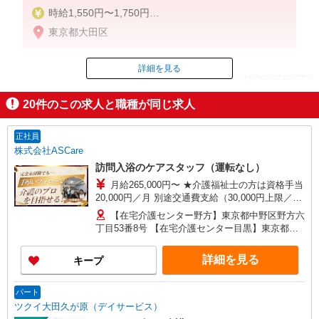
時給1,550円〜1,750円
東京都大田区
◆無資格・経験者：時給1,550円〜
◆初任者研修・未経験：時給1,550円〜
◆初任者研修・経験者：時給1,650円〜
詳細を見る
ID：AE0626558773
◆介護福祉士：時給1,750円〜
20
件のこの求人と職種が同じ求人
※経験者は3ヶ月以上
掲載期間終了
※給与幅は経験・能力による
正社員
★週払いOK（規定あり）
株式会社ASCare
訪問入浴のケアスタッフ（運転なし）
月給265,000円〜 ★介護福祉士の方は資格手当
20,000円／月 別途交通費支給（30,000円上限／
月） 別途残業手当（月平均残業時間15時間）残業
【在宅介護センター野方】東京都中野区野方六
代全額支給
丁目53番8号 【在宅介護センター目黒】東京都目
黒区中根一丁目9番7号 都立大川井ビル101号室
【在宅介護センター小岩】東京都江戸川区西小岩
詳細を見る
キープ
四丁目14-6 メゾン司1階1F号室 【在宅介護セン
ター西東京】東京都西東京市西原町一丁目4-6 サ
ンハイツ101号室 【在宅介護センター石神井】東
パート
京都練馬区石神井町三丁目18-4 ユービル102号
ツクイ大田久が原（デイサービス）
【在宅介護センター大田】東京都大田区蒲田二丁