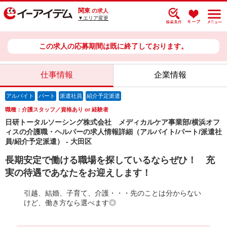
関東
の求人
▼エリア変更
この求人の応募期間は既に終了しております。
仕事情報
企業情報
アルバイト
パート
派遣社員
紹介予定派遣
職種：介護スタッフ／資格あり or 経験者
日研トータルソーシング株式会社 メディカルケア事業部/横浜オフ
ィスの介護職・ヘルパーの求人情報詳細（アルバイト/パート/派遣社
員/紹介予定派遣） - 大田区
長期安定で働ける職場を探しているならぜひ！ 充
実の待遇であなたをお迎えします！
引越、結婚、子育て、介護・・・先のことは分からない
けど、働き方なら選べます◎