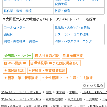
登録ヘルパー
設備管理
新卒・第二新卒歓迎
女性活躍中
★（東京都）居住支援特別手当対象求人 【介
軽作業・製造・物流
教育・保育
護福祉士】 時給1,800円 ◎週20時間以上勤務（社
主婦・主夫歓迎
フリーター歓迎
保加入者）の場合は時給1,850円 ＊日曜祝日：時
東京都大田区西蒲田6丁目36-11 西蒲田NSビ
大田区の人気の職種からバイト・アルバイト・パートを探す
学歴不問
ブランクOK
給2,100円〜 【実務者研修・初任者研修（ヘルパ
ル 5階
ー1級・2級）】 時給1,720円 ◎週20時間以上勤務
ミドル（40代～）活躍中
エルダー（50代～）活躍中
コールセンター
量販店・大型SC・百貨店
（社保加入者）の場合は時給1,770円 ＊日曜祝
詳細を見る
キープ
日：時給2,020円〜 ◎身体介助、生活援助が同時
シニア（60代～）活躍中
昇給あり
薬剤師
レストラン・専門料理店
給 ◎キャンセル手当：職務時給の60％支給 ※居
週払い
週2～3日勤務OK
調理・調理補助・調理師
清掃・ハウスクリーニング
住支援特別手当は勤続5年目までの方はさらに時給
正社員
＋50円（再入社者は除く）
10時～勤務OK
16時前退社OK
そんぽの家 大鳥居/1018aa1
介護スタッフ
時間や曜日が選べる・シフト自由
深夜
介護職・ヘルパー
入社日応相談
履歴書不要
【介護福祉士】 月給：342,300円 年収例：454
禁煙・分煙
残業ほぼなし
Web面接OK
職場見学OKまたは説明会あり
万円〜 ※職務手当、特別職務手当、特別地域手
転勤なし
当、（東京都）居住支援特別手当、働きがい向上
登録制
東京都大田区西糀谷3丁目32-2
未経験歓迎
経験者・有資格者歓迎
手当、特別夜勤手当、日祝手当（月平均2回分）、
交通費支給
社会保険あり
夜勤手当（月平均5回分）等、毎月平均的に支払わ
新卒・第二新卒歓迎
女性活躍中
主婦・主夫歓迎
詳細を見る
キープ
れる手当を含みます。 ※居住支援特別手当は勤続
社割・特典あり
研修制度あり
もっと見る
5年目までの方はさらに1万円支給（再入社は除
資格取得支援制度あり
高収入・高額
く） ◎賞与：基本給2.08ヶ月分/年支給 ◎残業時
正社員
アルバイト・バイト・求人TOP
関東
東京都
大田区
日研トータルソー
は別途時間外手当支給（超過1分〜）
そんぽの家 東六郷/1019aa1
同じ職種から求人を探す
アルバイト・バイト・求人TOP
東京都の路線
東急池上線
千鳥町駅
日
介護スタッフ
医療・介護・福祉
職種・条件一覧
医療・介護・福祉
関東
東京都
大田区
日研トータル