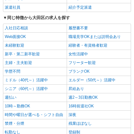
派遣社員
紹介予定派遣
パート
ツクイ大田多摩川グループホーム
同じ特徴から大田区の求人を探す
グループホーム 介護スタッフ（ケアクルー）
入社日応相談
履歴書不要
時給1,346円〜1,577円 ★土日祝日は時給100円
Web面接OK
アップ！ ・夜勤手当:7,000円/回 ・居住支援特別
職場見学OKまたは説明会あり
手当:120円/時間含む ※給与幅は資格・経験等によ
東京都大田区多摩川一丁目34番5号
未経験歓迎
経験者・有資格者歓迎
る
新卒・第二新卒歓迎
女性活躍中
詳細を見る
キープ
主婦・主夫歓迎
フリーター歓迎
学歴不問
正社員
ブランクOK
SOMPOケア ラヴィーレ羽田/5015aa1
ミドル（40代～）活躍中
エルダー（50代～）活躍中
介護スタッフ
シニア（60代～）活躍中
昇給あり
【介護福祉士】 月給：342,300円 年収例：454
万円〜 ※職務手当、特別職務手当、特別地域手
週払い
週2～3日勤務OK
当、（東京都）居住支援特別手当、働きがい向上
東京都大田区東糀谷5-19-18
10時～勤務OK
16時前退社OK
手当、働きがい向上手当、特別夜勤手当、日祝手
当（月平均2回分）、夜勤手当（月平均5回分）
時間や曜日が選べる・シフト自由
深夜
詳細を見る
キープ
等、毎月平均的に支払われる手当を含みます。 ※
禁煙・分煙
残業ほぼなし
居住支援特別手当は勤続5年目までの方はさらに1
万円支給（再入社は除く） ◎賞与：基本給2.08ヶ
正社員
転勤なし
登録制