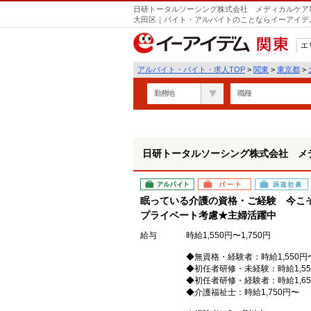
日研トータルソーシング株式会社 メディカルケア事
遣
大田区｜バイト・アルバイトのことならイーアイデ
エ
関東
アルバイト・バイト・求人TOP
>
関東
>
東京都
>
勤務地
職種
日研トータルソーシング株式会社 メ
アルバイト
パート
派遣社員
眠っている介護の資格・ご経験 今こ
プライベート考慮★主婦活躍中
給与
時給1,550円〜1,750円
◆無資格・経験者：時給1,550円
◆初任者研修・未経験：時給1,55
◆初任者研修・経験者：時給1,65
◆介護福祉士：時給1,750円〜