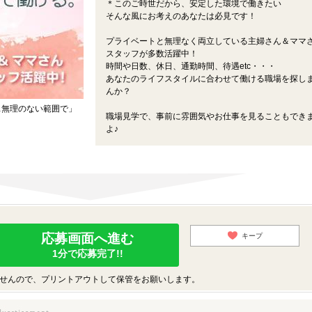
＊このご時世だから、安定した環境で働きたい
そんな風にお考えのあなたは必見です！
プライベートと無理なく両立している主婦さん＆ママ
スタッフが多数活躍中！
時間や日数、休日、通勤時間、待遇etc・・・
あなたのライフスタイルに合わせて働ける職場を探し
んか？
…無理のない範囲で」
職場見学で、事前に雰囲気やお仕事を見ることもでき
よ♪
応募画面へ進む
キープ
1分で応募完了!!
せんので、プリントアウトして保管をお願いします。