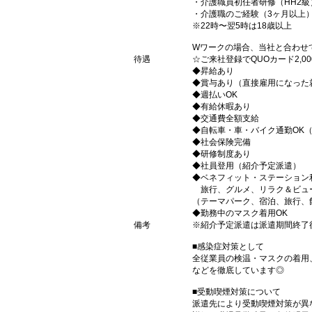
・介護職員初任者研修（HH2級
・介護職のご経験（3ヶ月以上
※22時〜翌5時は18歳以上
Wワークの場合、当社と合わせ
待遇
☆ご来社登録でQUOカード2,
◆昇給あり
◆賞与あり（直接雇用になった
◆週払いOK
◆有給休暇あり
◆交通費全額支給
◆自転車・車・バイク通勤OK
◆社会保険完備
◆研修制度あり
◆社員登用（紹介予定派遣）
◆ベネフィット・ステーション
旅行、グルメ、リラク＆ビュ
（テーマパーク、宿泊、旅行、
◆勤務中のマスク着用OK
備考
※紹介予定派遣は派遣期間終了
■感染症対策として
全従業員の検温・マスクの着用
などを徹底しています◎
■受動喫煙対策について
派遣先により受動喫煙対策が異