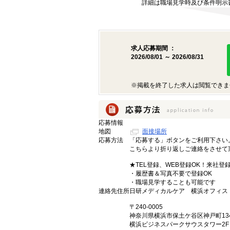
詳細は職場見学時及び条件明示
求人応募期間 ：
2026/08/01 ～ 2026/08/31
※掲載を終了した求人は閲覧できま
応募情報
地図
面接場所
応募方法
「応募する」ボタンをご利用下さい
こちらより折り返しご連絡をさせて
★TEL登録、WEB登録OK！来社登
・履歴書＆写真不要で登録OK
・職場見学することも可能です
連絡先住所
日研メディカルケア 横浜オフィス
〒240-0005
神奈川県横浜市保土ケ谷区神戸町13
横浜ビジネスパークサウスタワー2F