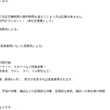
）以上
）
て法定労働時間の週40時間を超えてしまう方は応募出来ません。
000円分プレゼント！（来社交通費として）
就業先による）
（直接雇用になった就業先による）
利用可能
ーティー、スポーツなど特典多数！
飲食店、サロン、スパ、ジム割引など）
後（最長6ヵ月）、双方が合意すれば直接雇用されます。
、手指の消毒、備品などの定期的な消毒・定期的な換気、施設への来訪者の制限
なります。