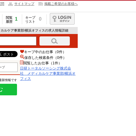
質問
サイトマップ
掲載ご希望のお客様へ
閲覧
キープ
1
0
履歴
リスト
ログイン
ィカルケア事業部/横浜オフィスの求人情報詳細
キープ中のお仕事（0件）
保存した検索条件（
0
件）
閲覧したお仕事（1件）
ープ
日研トータルソーシング株式会
社 メディカルケア事業部/横浜オ
フィス
の最新情報です
む