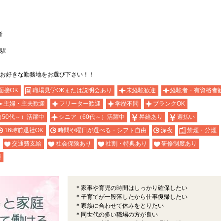
者
駅
お好きな勤務地をお選び下さい！！
面接OK
職場見学OKまたは説明会あり
未経験歓迎
経験者・有資格者
主婦・主夫歓迎
フリーター歓迎
学歴不問
ブランクOK
（50代～）活躍中
シニア（60代～）活躍中
昇給あり
週払い
16時前退社OK
時間や曜日が選べる・シフト自由
深夜
禁煙・分煙
交通費支給
社会保険あり
社割・特典あり
研修制度あり
額
＊家事や育児の時間はしっかり確保したい
＊子育てが一段落したから仕事復帰したい
＊家族に合わせて休みをとりたい
＊同世代の多い職場の方が良い