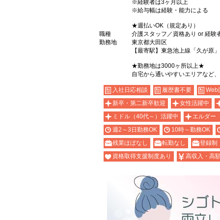
※経験者は3ヶ月以上
※給与幅は経験・能力による
★週払いOK（規定あり）
職種
介護スタッフ／資格あり or 経験
勤務地
東京都大田区
【最寄駅】東急池上線「久が原」
★勤務地は3000ヶ所以上★
自宅から通いやすいエリアなど、
入社日応相談
履歴書不要
Web
新卒・第二新卒歓迎
女性活躍中
ミドル（40代～）活躍中
エルダー
週2～3日勤務OK
10時～勤務OK
残業ほぼなし
転勤なし
登録制
資格取得支援制度あり
高収入・高