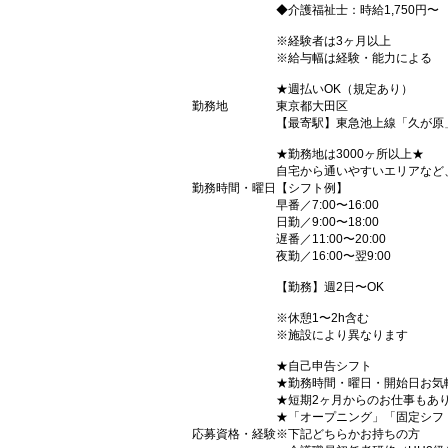
◆介護福祉士：時給1,750円〜
※経験者は3ヶ月以上
※給与幅は経験・能力による
★週払いOK（規定あり）
勤務地
東京都大田区
【最寄駅】東急池上線「久が原
★勤務地は3000ヶ所以上★
自宅から通いやすいエリアなど
勤務時間・曜日
【シフト例】
早番／7:00〜16:00
日勤／9:00〜18:00
遅番／11:00〜20:00
夜勤／16:00〜翌9:00
【勤務】週2日〜OK
※休憩1〜2h含む
※施設により異なります
★自己申告シフト
★勤務時間・曜日・開始日お気
★短期2ヶ月からのお仕事もあ
★「オープニング」「固定シフ
応募資格・経験
※下記どちらかお持ちの方