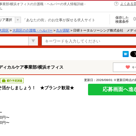
よくある
業部/横浜オフィスの介護職・ヘルパーの求人情報詳細 -
ム
保存した
0
リア選択
「あなたの街」のお仕事が探せる求人サイト
検索条件
大田区
>
大田区の介護職・ヘルパー
>
久が原駅
> 日研トータルソーシング株式会社 メデ
ディカルケア事業部/横浜オフィス
キ
更新日：2026/08/01 ※更新日時点
紹介予定派遣
そ活かしましょう！ ★ブランク歓迎★
応募画面へ進
〜
0円〜
0円〜