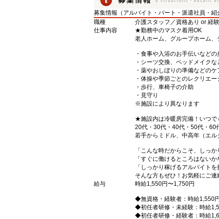
募集情報（アルバイト・パート・派遣社員・紹
職種
介護スタッフ／資格あり or 経
仕事内容
★勤務中のマスク着用OK
老人ホーム、グループホーム、
・食事や入浴のお手伝いなどの
・シーツ交換、ベッドメイクな
・薬やおしぼりの準備などのケ
・体操や季節ごとのレクリエー
・歩行、車椅子の介助
・見守り
※施設により異なります
★施設内は冷暖房完備！いつで
20代・30代・40代・50代・60
若手からミドル、中高年（エル
「こんな時だからこそ、しっか
「すぐに働けるところはないか
「しっかり稼げるアルバイトを
そんな方もぜひ！お気軽にご連
給与
時給1,550円〜1,750円
◆無資格・経験者：時給1,550
◆初任者研修・未経験：時給1,5
◆初任者研修・経験者：時給1,6