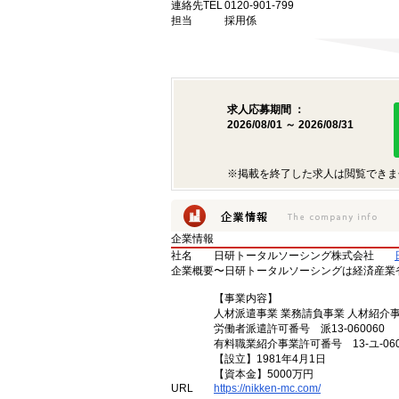
連絡先TEL
0120-901-799
担当
採用係
求人応募期間 ：
2026/08/01 ～ 2026/08/31
※掲載を終了した求人は閲覧できま
企業情報
社名
日研トータルソーシング株式会社
企業概要
〜日研トータルソーシングは経済産業
【事業内容】
人材派遣事業 業務請負事業 人材紹介
労働者派遣許可番号 派13-060060
有料職業紹介事業許可番号 13-ユ-060
【設立】1981年4月1日
【資本金】5000万円
URL
https://nikken-mc.com/