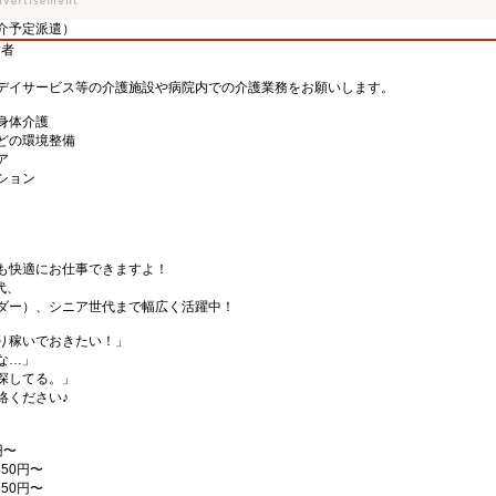
介予定派遣）
験者
デイサービス等の介護施設や病院内での介護業務をお願いします。
身体介護
どの環境整備
ア
ション
も快適にお仕事できますよ！
代、
ダー）、シニア世代まで幅広く活躍中！
り稼いでおきたい！」
な…」
探してる。」
絡ください♪
円〜
50円〜
50円〜