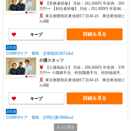
【実務者研修】 月給：261,500円 年収例：350
万円〜 【初任者研修】 月給：251,800円 年収例：
340万円〜 ※職務手当、（東京都）居住支援特別
東京都豊島区東池袋5丁目44-15 東信東池袋ビ
手当、働きがい向上手当、日祝手当（月平均2回
ル4階
分）、在宅手当（月平均20回分）等、毎月平均的
に支払われる手当を含みます。 ※居住支援特別手
詳細を見る
キープ
当は勤続5年目までの方はさらに1万円支給（再入
社は除く） ◎賞与：基本給2.08ヶ月分/年支給 ◎
残業時は別途時間外手当支給（超過1分〜）
正社員
SOMPOケア 豊島 定期巡回/3071da1
介護スタッフ
【介護福祉士】 月給：280,800円 年収例：379
万円〜 ※職務手当、特別職務手当、特別地域手
当、（東京都）居住支援特別手当、日祝手当（月
東京都豊島区東池袋5丁目44-15 東信東池袋ビ
平均2回分）、在宅手当（月平均20回分）等、毎月
ル4階
平均的に支払われる手当を含みます。 ■深夜勤手
当別途支給：4,000円/回 ■オンコール手当（1,000
詳細を見る
キープ
円/日）あり ※居住支援特別手当は勤続5年目まで
の方はさらに1万円支給（再入社は除く） ◎賞
与：基本給2.08ヶ月分/年支給 ◎残業時は別途時間
正社員
外手当支給（超過1分〜）
SOMPOケア 豊島 訪問介護/3068ca1
介護スタッフ
もっと見る