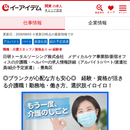
関東
の求人
▼エリア変更
仕事情報
企業情報
更新日：2026/08/03 ※更新日時点の最新情報です
アルバイト
パート
派遣社員
紹介予定派遣
職種：介護スタッフ／資格あり or 経験者
日研トータルソーシング株式会社 メディカルケア事業部/新宿オフ
ィスの介護職・ヘルパーの求人情報詳細（アルバイト/パート/派遣社
員/紹介予定派遣） - 豊島区
◎ブランクが心配な方も安心◎ 経験・資格が活き
る介護職！勤務地・働き方、選択肢イロイロ！