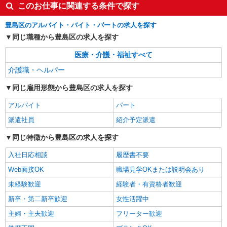
豊島区
このお仕事に関連する条件で探す
詳細を見る
キープ
豊島区のアルバイト・バイト・パートの求人を探す
同じ職種から豊島区の求人を探す
派遣社員
医療・介護・福祉すべて
株式会社kotrio /●SW-H1-1853597
大塚駅＊高級シニアマンションでのサポート職
介護職・ヘルパー
員＊.・：゜
同じ雇用形態から豊島区の求人を探す
時給1500円〜2125円 ＜日払い有/週払い有/交
通費全支給(ガソリン代含む)＞
アルバイト
パート
豊島区 最寄り：大塚駅
派遣社員
紹介予定派遣
詳細を見る
キープ
同じ特徴から豊島区の求人を探す
入社日応相談
履歴書不要
Web面接OK
職場見学OKまたは説明会あり
未経験歓迎
経験者・有資格者歓迎
新卒・第二新卒歓迎
女性活躍中
主婦・主夫歓迎
フリーター歓迎