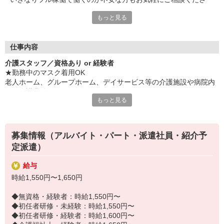
い。
もっと見る
＜介護派遣を利用して理想の職場へ！＞
お持ちの資格やこれまでの経験をしっかり活かせます。
ブランクがある方も安心して再スタートできるよう、条件に合っ
仕事内容
た職場をご提案。
介護スタッフ／資格あり or 経験者
未経験から挑戦できるお仕事も多数あるので、ブランクが不安な
★勤務中のマスク着用OK
方も安心してリスタートできます。
老人ホーム、グループホーム、デイサービス等の介護施設や病院内
選択肢の幅が広い点も魅力です。
での介護業務をお願いします。
もっと見る
家事や子育て、介護、趣味などプライベートを大切にしながら介
・食事や入浴のお手伝いなどの身体介護
護のお仕事を続けませんか？
・シーツ交換、ベッドメイクなどの環境整備
新しい一歩を踏み出す場として、ぜひご検討ください。
・薬やおしぼりの準備などのケア
募集情報（アルバイト・パート・派遣社員・紹介予
・体操や季節ごとのレクリエーション
定派遣）
・歩行、車椅子の介助
・見守り
給与
※施設により異なります
時給1,550円〜1,650円
★施設内は冷暖房完備！いつでも快適にお仕事できますよ！
20代・30代・40代・50代・60代、
◆無資格・経験者：時給1,550円〜
若手からミドル、中高年（エルダー）、シニア世代まで幅広く活躍
◆初任者研修・未経験：時給1,550円〜
中！
◆初任者研修・経験者：時給1,600円〜