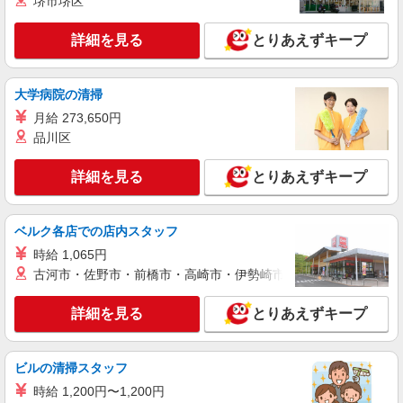
堺市堺区
【正社員】月給240,000〜400,000円 ・基本
給：200,000円〜220,000円 ・資格手当：10,000〜
詳細を見る
とりあえずキープ
30,000円 ・役職手当：10,000〜70,000円 ・処遇改
東京都豊島区
善手当：20,000〜60,000円（勤続年数、保有資格
により変動） ・固定残業手当：20,000円（10時
詳細を見る
キープ
間） ※固定残業時間を超過する場合には超過勤務
大学病院の清掃
手当として別途支給 下記資格をお持ちの方歓迎 ・
月給 273,650円
認知症介護基礎研修 ・初任者研修 ・実務者研修
アルバイト
パート
派遣社員
紹介予定派遣
品川区
・介護福祉士 など
日研トータルソーシング株式会社 メディカルケア事業部/新宿オフィ
ス
詳細を見る
とりあえずキープ
未経験・無資格OKの介護スタッフ
時給1,500円〜1,650円 ★週払いOK（規定あ
り） ※給与幅は経験・能力による
ベルク各店での店内スタッフ
東京都豊島区 【最寄駅】東池袋四丁目駅 ★勤
時給 1,065円
務地は3000ヶ所以上★ 自宅から通いやすいエリア
古河市・佐野市・前橋市・高崎市・伊勢崎市・太田市・館林市・
など、お好きな勤務地をお選び下さい！！
詳細を見る
キープ
詳細を見る
とりあえずキープ
派遣社員
株式会社トラストグロース 新宿本社 第3営業部
ビルの清掃スタッフ
グループホームでの夜専介護士
時給 1,200円〜1,200円