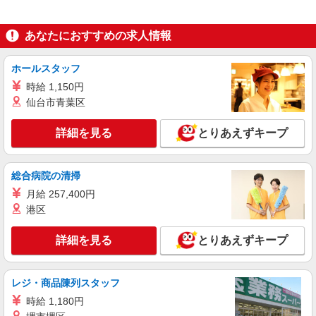
【実務者研修】 月給：241,500円 年収例：330
万円〜 【初任者研修】 月給：231,800円 年収例：
318万円〜 ※職務手当、（東京都）居住支援特別
東京都豊島区東池袋5丁目44-15 東信東池袋ビ
あなたにおすすめの求人情報
手当、働きがい向上手当、日祝手当（月平均2回
ル4階
分）等、毎月平均的に支払われる手当を含みま
す。 ※居住支援特別手当は勤続5年目までの方は
ホールスタッフ
詳細を見る
キープ
さらに1万円支給（再入社は除く） ◎賞与：基本
時給 1,150円
給2.08ヶ月分/年支給 ◎残業時は別途時間外手当支
仙台市青葉区
給（超過1分〜）
正社員
SOMPOケア 豊島 訪問介護/3068ca1
詳細を見る
とりあえずキープ
介護スタッフ
【介護福祉士】 月給：272,300円 年収例：370
万円〜 ※職務手当、特別職務手当、特別地域手
総合病院の清掃
当、（東京都）居住支援特別手当、働きがい向上
東京都豊島区東池袋5丁目44-15 東信東池袋ビ
月給 257,400円
手当、日祝手当（月平均2回分）等、毎月平均的に
ル4階
支払われる手当を含みます。 ※居住支援特別手当
港区
は勤続5年目までの方はさらに1万円支給（再入社
詳細を見る
キープ
は除く） ◎賞与：基本給2.08ヶ月分/年支給 ◎残
詳細を見る
とりあえずキープ
業時は別途時間外手当支給（超過1分〜）
職業紹介
株式会社kotrio /●SW-S-2110254
レジ・商品陳列スタッフ
椎名町駅≫無資格OK！介護の資格が無料で取
時給 1,180円
れるデイスタッフ♪