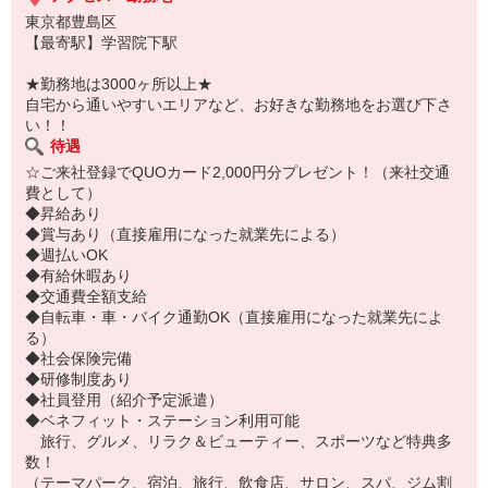
東京都豊島区
【最寄駅】学習院下駅
★勤務地は3000ヶ所以上★
自宅から通いやすいエリアなど、お好きな勤務地をお選び下さ
い！！
待遇
☆ご来社登録でQUOカード2,000円分プレゼント！（来社交通
費として）
◆昇給あり
◆賞与あり（直接雇用になった就業先による）
◆週払いOK
◆有給休暇あり
◆交通費全額支給
◆自転車・車・バイク通勤OK（直接雇用になった就業先によ
る）
◆社会保険完備
◆研修制度あり
◆社員登用（紹介予定派遣）
◆ベネフィット・ステーション利用可能
旅行、グルメ、リラク＆ビューティー、スポーツなど特典多
数！
（テーマパーク、宿泊、旅行、飲食店、サロン、スパ、ジム割