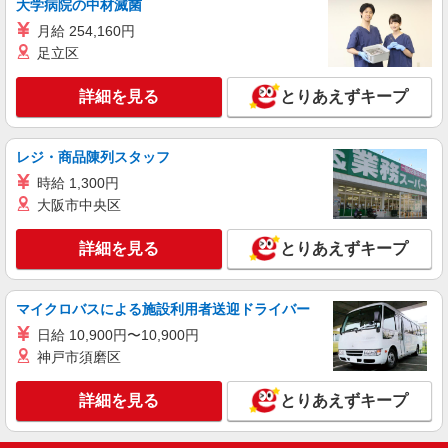
大学病院の中材滅菌
豊島区 最寄り：大塚駅
月給 254,160円
詳細を見る
足立区
キープ
詳細を見る
とりあえずキープ
派遣社員
株式会社kotrio /●SW-H1-2100139
日収1.3万円〜☆【運転・配送】の経験がある
レジ・商品陳列スタッフ
方優遇≪デイSTAFF≫
時給 1,300円
時給1650円〜2312円 ＜日払い有/週払い有/交
通費全支給(ガソリン代含む)＞
大阪市中央区
豊島区 最寄り：大塚駅
詳細を見る
とりあえずキープ
詳細を見る
キープ
マイクロバスによる施設利用者送迎ドライバー
派遣社員
日給 10,900円〜10,900円
株式会社kotrio /●SW-H1-2099904
神戸市須磨区
東長崎駅★デイで送迎や生活サポートなど【福
祉】
詳細を見る
とりあえずキープ
時給1650円〜2312円 ＜日払い有/週払い有/交
通費全支給(ガソリン代含む)＞