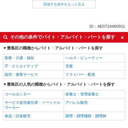
関連する条件をもっと見る
同じ雇用形態から学習院下駅の求人を探す
アルバイト
パート
派遣社員
紹介予定派遣
ID：AE0724460911
同じ特徴から学習院下駅の求人を探す
その他の条件でバイト・アルバイト・パートを探す
入社日応相談
履歴書不要
豊島区の職種からバイト・アルバイト・パートを探す
Web面接OK
職場見学OKまたは説明会あり
医療・介護・福祉
ヘルス・ビューティー
未経験歓迎
経験者・有資格者歓迎
IT・クリエイティブ
営業
新卒・第二新卒歓迎
女性活躍中
販売・接客サービス
ドライバー・配達
主婦・主夫歓迎
フリーター歓迎
学歴不問
豊島区の人気の職種からバイト・アルバイト・パートを探す
ブランクOK
ミドル（40代～）活躍中
エルダー（50代～）活躍中
コールセンター
栄養士・管理栄養士
シニア（60代～）活躍中
昇給あり
サービス提供責任者・ソーシャル
アパレル販売
ワーカー
週払い
週2～3日勤務OK
食品・試食販売
調理・調理補助・調理師
10時～勤務OK
16時前退社OK
時間や曜日が選べる・シフト自由
深夜