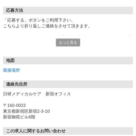
応募方法
「応募する」ボタンをご利用下さい。
こちらより折り返しご連絡をさせて頂きます。
★TEL登録、WEB登録OK！来社登録の場合はクオカード2000円プ
もっと見る
レゼント
・履歴書＆写真不要で登録OK
・職場見学することも可能です
地図
面接場所
連絡先住所
日研メディカルケア 新宿オフィス
〒160-0022
東京都新宿区新宿2-3-10
新宿御苑ビル6階
この求人に関するお問い合わせ