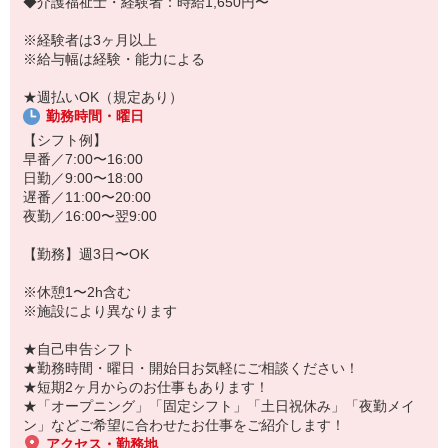
◆介護福祉士・経験者：時給1,650円〜
「こんな時だからこそ、しっかり稼いでおきたい！」
「すぐに働けるところはないかな…」
※経験者は3ヶ月以上
「しっかり稼げるアルバイトを探してる。」
※給与幅は経験・能力による
そんな方もぜひ！お気軽にご連絡ください♪
★週払いOK（規定あり）
勤務時間・曜日
【シフト例】
早番／7:00〜16:00
日勤／9:00〜18:00
遅番／11:00〜20:00
夜勤／16:00〜翌9:00
【勤務】週3日〜OK
※休憩1〜2h含む
※施設により異なります
★自己申告シフト
★勤務時間・曜日・開始日お気軽にご相談ください！
★短期2ヶ月からのお仕事もあります！
★「オープニング」「固定シフト」「土日祝休み」「夜勤メイ
ン」などご希望に合わせたお仕事をご紹介します！
アクセス・勤務地