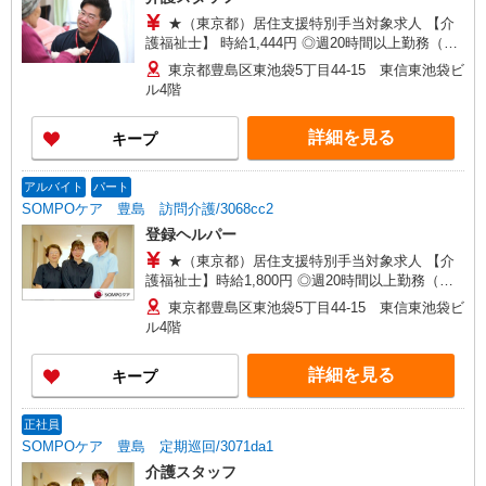
★（東京都）居住支援特別手当対象求人 【介
護福祉士】 時給1,444円 ◎週20時間以上勤務（社
保加入者）の場合は時給1,494円 【実務者研修・
東京都豊島区東池袋5丁目44-15 東信東池袋ビ
初任者研修（ヘルパー1級・2級）】 時給1,364円
ル4階
◎週20時間以上勤務（社保加入者）の場合は時給
1,414円 ※居住支援特別手当は勤続5年目までの方
詳細を見る
キープ
はさらに時給＋50円（再入社者は除く） ◎夜勤勤
務の場合別途手当あり：4,000円/回
アルバイト
パート
SOMPOケア 豊島 訪問介護/3068cc2
登録ヘルパー
★（東京都）居住支援特別手当対象求人 【介
護福祉士】時給1,800円 ◎週20時間以上勤務（社
保加入者）の場合は時給1,850円 ＊早朝夜間（〜8
東京都豊島区東池袋5丁目44-15 東信東池袋ビ
時、18時〜）：時給2,250円〜 ＊日曜祝日：時給
ル4階
2,100円〜 【実務者研修・初任者研修（ヘルパー1
級・2級）】時給1,720円 ◎週20時間以上勤務（社
詳細を見る
キープ
保加入者）の場合は時給1,770円 ＊早朝夜間（〜8
時、18時〜）：時給2,150円〜 ＊日曜祝日：時給
2,020円〜 ◎身体介助、生活援助が同時給 ◎キャ
正社員
ンセル手当：職務時給の60％支給 ※居住支援特別
SOMPOケア 豊島 定期巡回/3071da1
手当は勤続5年目までの方はさらに時給＋50円（再
介護スタッフ
入社者は除く）