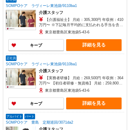
SOMPOケア ラヴィーレ東池袋/9110ba1
介護スタッフ
【介護福祉士】 月給：305,300円 年収例：410
万円〜 ※下記毎月平均的に支払われる手当を含み
ます。 ・職務手当 ・特別職務手当 ・特別地域手
東京都豊島区東池袋5-43-6
当 ・（東京都）居住支援特別手当 ・働きがい向上
手当 ・特別夜勤手当 ・日祝手当（月平均2回分）
詳細を見る
キープ
・夜勤手当（月平均5回分） ※居住支援特別手当
は勤続5年目までの方はさらに1万円支給（再入社
は除く） ◎賞与：基本給2.08ヶ月分/年支給 ◎残
正社員
業時は別途時間外手当支給（超過1分〜）
SOMPOケア ラヴィーレ東池袋/9110ba1
介護スタッフ
【実務者研修】 月給：269,500円 年収例：364
万円〜 【初任者研修・無資格】 月給：259,800円
年収例：351万円〜 ※職務手当、（東京都）居住
東京都豊島区東池袋5-43-6
支援特別手当、働きがい向上手当、働きがい向上
手当、日祝手当（月平均2回分）、夜勤手当（月平
詳細を見る
キープ
均5回分）等、毎月平均的に支払われる手当を含み
ます。 ※居住支援特別手当は勤続5年目までの方
はさらに1万円支給（再入社は除く） ◎賞与：基
アルバイト
パート
本給2.08ヶ月分/年支給 ◎残業時は別途時間外手当
SOMPOケア 豊島 定期巡回/3071da2
支給（超過1分〜）
介護スタッフ