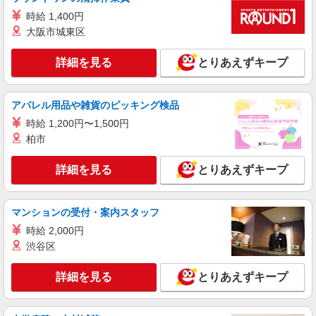
ン代含む)＞
時給 1,400円
豊島区巣鴨｜その他にも多数
大阪市城東区
詳細を見る
キープ
詳細を見る
とりあえずキープ
派遣社員
株式会社トラストグロース 新宿本社 第3営業部
アパレル用品や雑貨のピッキング検品
特別養護老人ホームでの夜専介護士
時給 1,200円〜1,500円
1夜勤：21600円〜24800円 ※資格や経験など
柏市
による
東京都豊島区
詳細を見る
とりあえずキープ
詳細を見る
キープ
マンションの受付・案内スタッフ
時給 2,000円
派遣社員
株式会社kotrio /●SW-H1-1855761
渋谷区
大塚駅＊幅広い世代が活動中！サ高住のサポー
トSTAFF
詳細を見る
とりあえずキープ
時給1650円〜2312円 ＜日払い有/週払い有/交
通費全支給(ガソリン代含む)＞