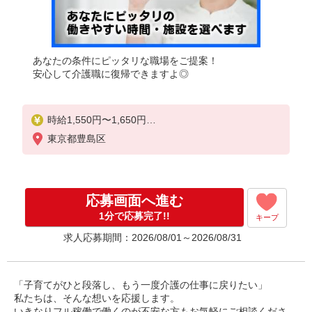
あなたの条件にピッタリな職場をご提案！
安心して介護職に復帰できますよ◎
時給1,550円〜1,650円
東京都豊島区
◆無資格・経験者：時給1,550円〜
◆初任者研修・未経験：時給1,550円〜
◆初任者研修・経験者：時給1,600円〜
◆介護福祉士・経験者：時給1,650円〜
応募画面へ進む
※経験者は3ヶ月以上
1分で応募完了!!
キープ
※給与幅は経験・能力による
求人応募期間：2026/08/01～2026/08/31
★週払いOK（規定あり）
「子育てがひと段落し、もう一度介護の仕事に戻りたい」
私たちは、そんな想いを応援します。
いきなりフル稼働で働くのが不安な方もお気軽にご相談くださ