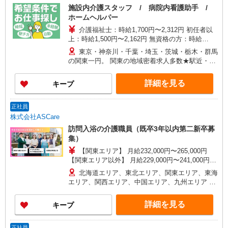
施設内介護スタッフ / 病院内看護助手 /
ホームヘルパー
介護福祉士：時給1,700円〜2,312円 初任者以
上：時給1,500円〜2,162円 無資格の方：時給
1,350円〜1,925円 ※給与幅は勤務先による +交通
東京・神奈川・千葉・埼玉・茨城・栃木・群馬
費、諸手当（勤務先による） +0円で介護資格が取
の関東一円。 関東の地域密着求人多数★駅近・家
れる （別途規定） ★給与日払い制度あり！
から近い求人をお探しできます！
詳細を見る
キープ
正社員
株式会社ASCare
訪問入浴の介護職員（既卒3年以内第二新卒募
集）
【関東エリア】 月給232,000円〜265,000円
【関東エリア以外】 月給229,000円〜241,000円
※勤務地域により異なります ※地域手当含む ※交
北海道エリア、東北エリア、関東エリア、東海
付金手当含む ※各種手当は待遇項目を参照 ◎キャ
エリア、関西エリア、中国エリア、九州エリア ※
リアステップ年収モデル（参考値） 一般職（平均
全国11支店 ※基本的に希望を考慮した事業所に配
勤続年数5年）390万円 事業所長（平均勤続年数10
属されます。 ※Ｕ・Ｉターン歓迎！会社都合によ
詳細を見る
キープ
年 2〜3年で所長になる人もいます！）500万円
る異動等はございません！
ブロック長（平均勤続年数13年）650万円 エリア
長（平均勤続年数17年）720万円
正社員