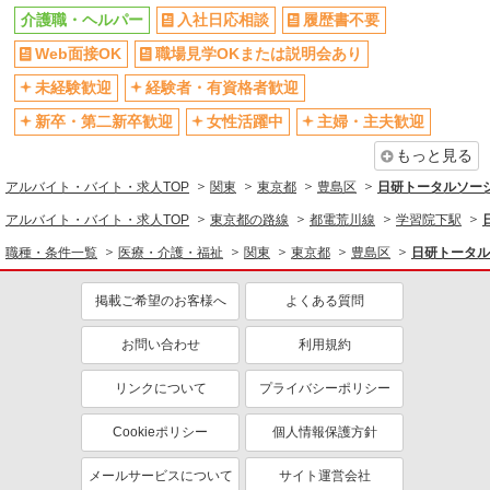
介護職・ヘルパー
入社日応相談
履歴書不要
禁煙・分煙
残業ほぼなし
Web面接OK
職場見学OKまたは説明会あり
転勤なし
登録制
交通費支給
社会保険あり
未経験歓迎
経験者・有資格者歓迎
社割・特典あり
研修制度あり
新卒・第二新卒歓迎
女性活躍中
主婦・主夫歓迎
資格取得支援制度あり
高収入・高額
もっと見る
同じ職種から求人を探す
アルバイト・バイト・求人TOP
関東
東京都
豊島区
日研トータルソー
アルバイト・バイト・求人TOP
東京都の路線
都電荒川線
学習院下駅
医療・介護・福祉
職種・条件一覧
医療・介護・福祉
関東
東京都
豊島区
日研トータル
介護職・ヘルパー
同じ特徴から求人を探す
掲載ご希望のお客様へ
よくある質問
未経験歓迎
ミドル（40代～）活躍中
お問い合わせ
利用規約
週2～3日勤務OK
深夜
リンクについて
プライバシーポリシー
交通費支給
社会保険あり
Cookieポリシー
個人情報保護方針
メールサービスについて
サイト運営会社