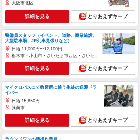
時給：初任者1400円/実務者1500円/介護福祉士
大阪市北区
1600円 ※資格や経験などによる
東京都豊島区
詳細を見る
とりあえずキープ
詳細を見る
キープ
警備員スタッフ（イベント、道路、商業施設、
大型駐車場、JR列車見張りなど）
職業紹介
株式会社kotrio /●SW-S-2109849
日給 11,000円〜12,100円
大塚／シニア向け住宅STAFF◎介護施設の中
栃木市・小山市・さいたま市西区・さいたま市岩槻区・久喜市・
では負担少なめ♪
詳細を見る
とりあえずキープ
【正社員】月給240,000〜400,000円 ・基本
給：200,000円〜220,000円 ・資格手当：10,000〜
30,000円 ・役職手当：10,000〜70,000円 ・処遇改
東京都豊島区
善手当：20,000〜60,000円（勤続年数、保有資格
マイクロバスにて教習所に通う生徒の送迎ドラ
により変動） ・固定残業手当：20,000円（10時
イバー
詳細を見る
キープ
間） ※固定残業時間を超過する場合には超過勤務
日給 15,850円
手当として別途支給 ・夜勤手当：10,000円/1回
箕面市
（上記給与とは別に支給） 下記資格をお持ちの方
職業紹介
歓迎 ・認知症介護基礎研修 ・初任者研修 ・実務
株式会社kotrio /●SW-S-2087315
者研修 ・介護福祉士 など
詳細を見る
とりあえずキープ
【 綺麗 】巣鴨駅のシニア住宅で見守りや生活
サポートなど♪
時給1550円〜2312円 ＜交通費全支給(ガソリ
ラウンドワンの清掃作業員