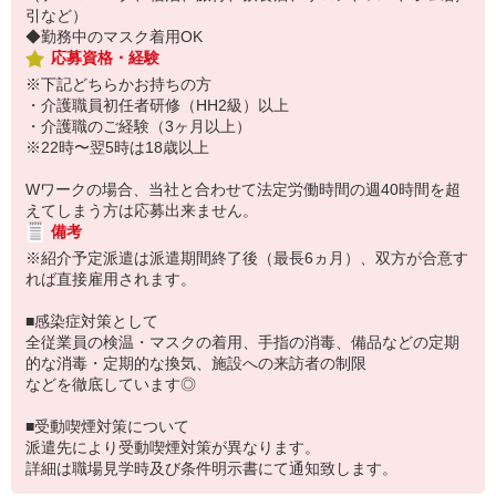
引など）
◆勤務中のマスク着用OK
応募資格・経験
※下記どちらかお持ちの方
・介護職員初任者研修（HH2級）以上
・介護職のご経験（3ヶ月以上）
※22時〜翌5時は18歳以上
Wワークの場合、当社と合わせて法定労働時間の週40時間を超
えてしまう方は応募出来ません。
備考
※紹介予定派遣は派遣期間終了後（最長6ヵ月）、双方が合意す
れば直接雇用されます。
■感染症対策として
全従業員の検温・マスクの着用、手指の消毒、備品などの定期
的な消毒・定期的な換気、施設への来訪者の制限
などを徹底しています◎
■受動喫煙対策について
派遣先により受動喫煙対策が異なります。
詳細は職場見学時及び条件明示書にて通知致します。