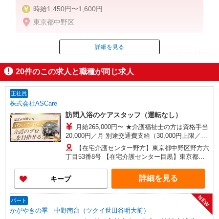
時給1,450円〜1,600円
東京都中野区
◆無資格・経験者：時給1,450円〜
◆初任者研修・未経験：時給1,450円〜
◆初任者研修・経験者：時給1,500円〜
詳細を見る
ID：AE0626558250
◆介護福祉士・経験者：時給1,600円〜
20
件のこの求人と職種が同じ求人
※経験者は3ヶ月以上
掲載期間終了
※給与幅は経験・能力による
正社員
★週払いOK（規定あり）
株式会社ASCare
訪問入浴のケアスタッフ（運転なし）
月給265,000円〜 ★介護福祉士の方は資格手当
20,000円／月 別途交通費支給（30,000円上限／
月） 別途残業手当（月平均残業時間15時間）残業
【在宅介護センター野方】東京都中野区野方六
代全額支給
丁目53番8号 【在宅介護センター目黒】東京都目
黒区中根一丁目9番7号 都立大川井ビル101号室
【在宅介護センター小岩】東京都江戸川区西小岩
詳細を見る
キープ
四丁目14-6 メゾン司1階1F号室 【在宅介護セン
ター西東京】東京都西東京市西原町一丁目4-6 サ
NEW
ンハイツ101号室 【在宅介護センター石神井】東
パート
京都練馬区石神井町三丁目18-4 ユービル102号
かがやきの季 中野南台（ツクイ世田谷明大前）
【在宅介護センター大田】東京都大田区蒲田二丁