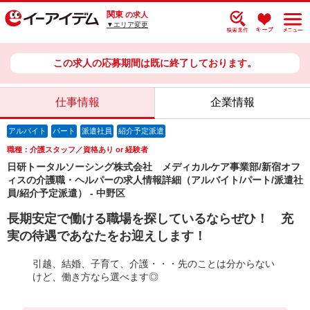
関東
の求人
▼エリア変更
この求人の応募期間は既に終了しております。
仕事情報
企業情報
アルバイト
パート
派遣社員
紹介予定派遣
職種：介護スタッフ／資格あり or 経験者
日研トータルソーシング株式会社 メディカルケア事業部/新宿オフ
ィスの介護職・ヘルパーの求人情報詳細（アルバイト/パート/派遣社
員/紹介予定派遣） - 中野区
長期安定で働ける職場を探しているならぜひ！ 充
実の待遇であなたをお迎えします！
引越、結婚、子育て、介護・・・先のことは分からない
けど、働き方なら選べます◎