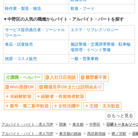
詳細を見る
キープ
新卒・第二新卒歓迎
女性活躍中
軽作業・製造・物流
飲食・フード
主婦・主夫歓迎
フリーター歓迎
派遣社員
中野区の人気の職種からバイト・アルバイト・パートを探す
株式会社kotrio /●SW-H2-2018000
学歴不問
ブランクOK
サービス提供責任者・ソーシャル
エステ・リフレクソロジー
≪東中野駅≫夜勤なし！未経験・ブランクOK
ミドル（40代～）活躍中
エルダー（50代～）活躍中
ワーカー
のデイスタッフ
シニア（60代～）活躍中
昇給あり
食品・試食販売
施設警備・交通誘導警備・駐車輪
時給1650円〜2312円 ＜日払い有/週払い有/交
場管理・イベント警備
通費全支給(ガソリン代含む)＞
週払い
週2～3日勤務OK
雑貨・コスメ販売
中野区東中野付近
一般・営業事務
10時～勤務OK
16時前退社OK
時間や曜日が選べる・シフト自由
深夜
詳細を見る
キープ
介護職・ヘルパー
入社日応相談
履歴書不要
禁煙・分煙
残業ほぼなし
派遣社員
Web面接OK
職場見学OKまたは説明会あり
転勤なし
登録制
（株）ウィルオブ・ワークCW 新宿支店/ms130101
未経験歓迎
経験者・有資格者歓迎
交通費支給
社会保険あり
介護スタッフ
社割・特典あり
新卒・第二新卒歓迎
女性活躍中
研修制度あり
主婦・主夫歓迎
時給1800円 ◆前払い・日払い・週払いOK
資格取得支援制度あり
東京都中野区
もっと見る
アルバイト・バイト・求人TOP
関東
東京都
中野区
日研トータルソー
同じ職種から求人を探す
詳細を見る
キープ
アルバイト・バイト・求人TOP
東京都の路線
西武新宿線
鷺ノ宮駅
日
医療・介護・福祉