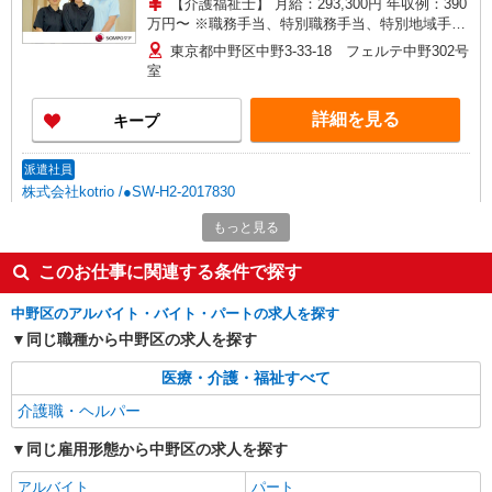
【介護福祉士】 月給：293,300円 年収例：390
万円〜 ※職務手当、特別職務手当、特別地域手
当、（東京都）居住支援特別手当、働きがい向上
東京都中野区中野3-33-18 フェルテ中野302号
手当、日祝手当（月平均2回分）、深夜勤手当（月
室
平均1回分）等、毎月平均的に支払われる手当を含
みます。 ※居住支援特別手当は勤続5年目までの
詳細を見る
キープ
方はさらに1万円支給（再入社は除く） ◎賞与：
基本給2.08ヶ月分/年支給 ◎残業時は別途時間外手
当支給（超過1分〜）
派遣社員
株式会社kotrio /●SW-H2-2017830
≪中野坂上駅≫日勤のみ＆残業ナシ！お迎えに
もっと見る
間に合うデイサービス
時給1650円〜2312円 ＜日払い有/週払い有/交
このお仕事に関連する条件で探す
通費全支給(ガソリン代含む)＞
中野区 ※最寄り駅：中野坂上
中野区のアルバイト・バイト・パートの求人を探す
同じ職種から中野区の求人を探す
詳細を見る
キープ
医療・介護・福祉すべて
介護職・ヘルパー
派遣社員
（株）ウィルオブ・ワークCW 新宿支店/ms130101
同じ雇用形態から中野区の求人を探す
夜勤専従
時給1800円 ◆前払い・日払い・週払いOK
アルバイト
パート