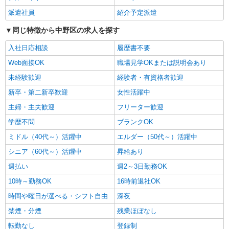
東京都中野区
派遣社員
紹介予定派遣
同じ特徴から中野区の求人を探す
詳細を見る
キープ
入社日応相談
履歴書不要
派遣社員
Web面接OK
職場見学OKまたは説明会あり
（株）ウィルオブ・ワークCW 新宿支店/ms130101
未経験歓迎
経験者・有資格者歓迎
高齢者向けマンションstaff
時給1800円 ◆前払い・日払い・週払いOK
新卒・第二新卒歓迎
女性活躍中
東京都中野区
主婦・主夫歓迎
フリーター歓迎
学歴不問
ブランクOK
詳細を見る
キープ
ミドル（40代～）活躍中
エルダー（50代～）活躍中
シニア（60代～）活躍中
昇給あり
派遣社員
株式会社kotrio /●SW-H2-2099017
週払い
週2～3日勤務OK
[ 綺麗 ]高級シニアマンションで生活ケア/見守
10時～勤務OK
16時前退社OK
りなど/鷺ノ宮駅
時間や曜日が選べる・シフト自由
時給1650円〜2312円 ＜日払い有/週払い有/交
深夜
通費全支給(ガソリン代含む)＞
禁煙・分煙
残業ほぼなし
中野区｜最寄駅：鷺ノ宮
転勤なし
登録制