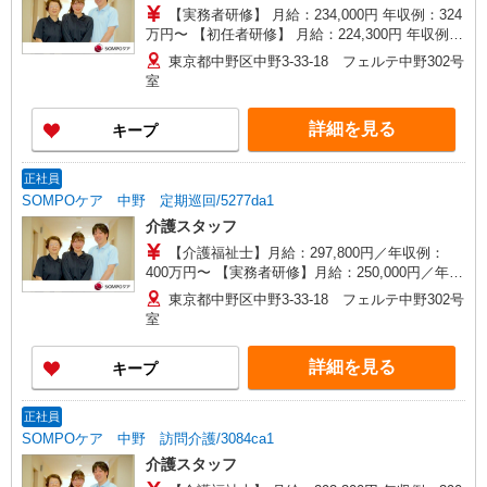
【実務者研修】 月給：234,000円 年収例：324
万円〜 【初任者研修】 月給：224,300円 年収例：
310万円〜 ※職務手当、（東京都）居住支援特別
東京都中野区中野3-33-18 フェルテ中野302号
手当、日祝手当（月平均2回分）、深夜勤手当（月
室
平均1回分）等、毎月平均的に支払われる手当を含
みます。 ※居住支援特別手当は勤続5年目までの
詳細を見る
キープ
方はさらに1万円支給（再入社は除く） ◎賞与：
基本給2.08ヶ月分/年支給 ◎残業時は別途時間外手
当支給（超過1分〜）
正社員
SOMPOケア 中野 定期巡回/5277da1
介護スタッフ
【介護福祉士】月給：297,800円／年収例：
400万円〜 【実務者研修】月給：250,000円／年収
例：340万円〜 【初任者研修】月給：240,300円／
東京都中野区中野3-33-18 フェルテ中野302号
年収例：330万円〜 ※職務手当、（東京都）居住
室
支援特別手当、働きがい向上手当、働きがい向上
手当、日祝手当（月平均2回分）、在宅手当（月平
詳細を見る
キープ
均20回分）等、毎月平均的に支払われる手当含む
※介護福祉士のみ、特別職務手当、特別地域手当
含む ◎深夜勤務：手当別途支給：4,000円/回 ◎残
正社員
業：別途時間外手当支給（超過1分〜） ◎居住支
SOMPOケア 中野 訪問介護/3084ca1
援特別手当は勤続5年目迄の方は更に1万円支給
介護スタッフ
（再入社除く） ◎賞与 基本給2.08ヶ月分/年支給