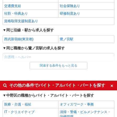
詳細を見る
交通費支給
社会保険あり
キープ
社割・特典あり
研修制度あり
派遣社員
資格取得支援制度あり
株式会社kotrio /●SW-H2-2017828
≪野方駅≫日勤のみ＆残業ナシ！お迎えに間に
同じ沿線・駅から求人を探す
合うデイサービス
西武新宿線(東京都)
鷺ノ宮駅
時給1650円〜2312円 ＜日払い有/週払い有/交
通費全支給(ガソリン代含む)＞
同じ職種から鷺ノ宮駅の求人を探す
中野区
介護職・ヘルパー
詳細を見る
キープ
関連する条件をもっと見る
同じ雇用形態から鷺ノ宮駅の求人を探す
アルバイト
パート
派遣社員
株式会社kotrio /●SW-H2-1512045
派遣社員
紹介予定派遣
その他の条件でバイト・アルバイト・パートを探す
「この職場、平和すぎる！」中野新橋駅そばで
同じ特徴から鷺ノ宮駅の求人を探す
障がい者支援員募集
中野区の職種からバイト・アルバイト・パートを探す
時給1600円〜2250円 ＋交通費全額支給（ガソ
入社日応相談
履歴書不要
リン代含む）■日払い/週払いOK！
医療・介護・福祉
オフィスワーク・事務
Web面接OK
職場見学OKまたは説明会あり
東京都中野区
IT・クリエイティブ
清掃・警備・ビルメンテナンス・
未経験歓迎
経験者・有資格者歓迎
設備管理