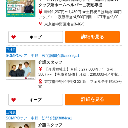
タッフ兼ホームヘルパー＿夜勤専従
時給1,237円〜1,430円 ★土日祝日は時給100円
アップ！ ・夜勤手当:4,500円/回 ・ICT手当:2,000
円/月 ※給与幅は資格・経験等による
東京都中野区南台3-46-5
詳細を見る
キープ
正社員
SOMPOケア 中野 夜間訪問介護/5278ga1
介護スタッフ
【介護福祉士】月給：277,800円／年収例：
380万〜 【実務者研修】月給：230,000円／年収
例：316万〜 【初任者研修】月給：220,300円／年
東京都中野区中野3-33-18 フェルテ中野302号
収例：305万〜 ※職務手当、（東京都）居住支援
室
特別手当、働きがい向上手当、働きがい向上手
当、日祝手当（月平均2回分）等、毎月平均的に支
詳細を見る
キープ
払われる手当含む ※介護福祉士のみ、特別職務手
当、特別地域手当含む ■深夜勤手当別途支給：
4,000円/回 ■オンコール手当（1,000円/日） ◎残
正社員
業：別途時間外手当支給（超過1分〜） ◎居住支
SOMPOケア 中野 訪問介護/3084ca1
援特別手当は勤続5年目までの方は更に1万円支給
介護スタッフ
（再入社除く） ◎賞与 基本給2.08ヶ月分/年