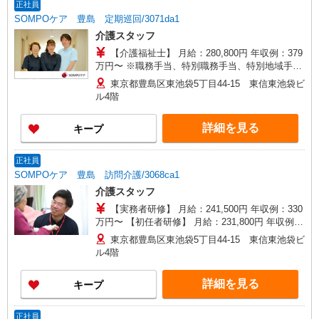
正社員
SOMPOケア 豊島 定期巡回/3071da1
介護スタッフ
【介護福祉士】 月給：280,800円 年収例：379
万円〜 ※職務手当、特別職務手当、特別地域手
当、（東京都）居住支援特別手当、日祝手当（月
東京都豊島区東池袋5丁目44-15 東信東池袋ビ
平均2回分）、在宅手当（月平均20回分）等、毎月
ル4階
平均的に支払われる手当を含みます。 ■深夜勤手
当別途支給：4,000円/回 ■オンコール手当（1,000
詳細を見る
キープ
円/日）あり ※居住支援特別手当は勤続5年目まで
の方はさらに1万円支給（再入社は除く） ◎賞
与：基本給2.08ヶ月分/年支給 ◎残業時は別途時間
正社員
外手当支給（超過1分〜）
SOMPOケア 豊島 訪問介護/3068ca1
介護スタッフ
【実務者研修】 月給：241,500円 年収例：330
万円〜 【初任者研修】 月給：231,800円 年収例：
318万円〜 ※職務手当、（東京都）居住支援特別
東京都豊島区東池袋5丁目44-15 東信東池袋ビ
手当、働きがい向上手当、日祝手当（月平均2回
ル4階
分）等、毎月平均的に支払われる手当を含みま
す。 ※居住支援特別手当は勤続5年目までの方は
詳細を見る
キープ
さらに1万円支給（再入社は除く） ◎賞与：基本
給2.08ヶ月分/年支給 ◎残業時は別途時間外手当支
給（超過1分〜）
正社員