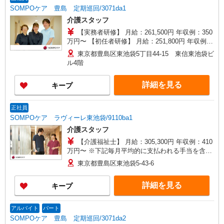
SOMPOケア 豊島 定期巡回/3071da1
介護スタッフ
【実務者研修】 月給：261,500円 年収例：350
万円〜 【初任者研修】 月給：251,800円 年収例：
340万円〜 ※職務手当、（東京都）居住支援特別
東京都豊島区東池袋5丁目44-15 東信東池袋ビ
手当、働きがい向上手当、日祝手当（月平均2回
ル4階
分）、在宅手当（月平均20回分）等、毎月平均的
に支払われる手当を含みます。 ※居住支援特別手
詳細を見る
キープ
当は勤続5年目までの方はさらに1万円支給（再入
社は除く） ◎賞与：基本給2.08ヶ月分/年支給 ◎
残業時は別途時間外手当支給（超過1分〜）
正社員
SOMPOケア ラヴィーレ東池袋/9110ba1
介護スタッフ
【介護福祉士】 月給：305,300円 年収例：410
万円〜 ※下記毎月平均的に支払われる手当を含み
ます。 ・職務手当 ・特別職務手当 ・特別地域手
東京都豊島区東池袋5-43-6
当 ・（東京都）居住支援特別手当 ・働きがい向上
手当 ・特別夜勤手当 ・日祝手当（月平均2回分）
詳細を見る
キープ
・夜勤手当（月平均5回分） ※居住支援特別手当
は勤続5年目までの方はさらに1万円支給（再入社
は除く） ◎賞与：基本給2.08ヶ月分/年支給 ◎残
アルバイト
パート
業時は別途時間外手当支給（超過1分〜）
SOMPOケア 豊島 定期巡回/3071da2