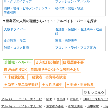
時給1,300円
IT・クリエイティブ
ファッション・アパレル
未経験歓迎
経験者・有資格者歓迎
東京都豊島区南長崎1-19-12
清掃・警備・ビルメンテナンス・
軽作業・製造・物流
新卒・第二新卒歓迎
女性活躍中
設備管理
詳細を見る
キープ
主婦・主夫歓迎
フリーター歓迎
豊島区の人気の職種からバイト・アルバイト・パートを探す
学歴不問
ブランクOK
派遣社員
大型ドライバー
看護師・保健師・看護助手・助産
ミドル（40代～）活躍中
エルダー（50代～）活躍中
株式会社kotrio /●SW-H1-2098997
師
[ 綺麗 ]高級シニアマンションで生活ケア/見守
シニア（60代～）活躍中
昇給あり
食品製造・加工
家電・携帯販売
りなど/大塚駅
週払い
週2～3日勤務OK
雑貨・コスメ販売
フロント・受付・フロア案内
時給1650円〜2312円 ＜日払い有/週払い有/交
通費全支給(ガソリン代含む)＞
10時～勤務OK
16時前退社OK
豊島区 最寄り：大塚駅
時間や曜日が選べる・シフト自由
深夜
介護職・ヘルパー
入社日応相談
履歴書不要
禁煙・分煙
残業ほぼなし
Web面接OK
職場見学OKまたは説明会あり
詳細を見る
キープ
転勤なし
登録制
未経験歓迎
経験者・有資格者歓迎
派遣社員
交通費支給
社会保険あり
新卒・第二新卒歓迎
女性活躍中
主婦・主夫歓迎
株式会社kotrio /●SW-H1-2001402
社割・特典あり
研修制度あり
池袋駅＊障がい者グループホームの支援員｜軽
もっと見る
資格取得支援制度あり
作業の見守り等
アルバイト・バイト・求人TOP
関東
東京都
豊島区
日研トータルソー
時給1550〜2312円＊交通費全支給(ガソリン代
同じ職種から求人を探す
アルバイト・バイト・求人TOP
東京都の路線
都電荒川線
庚申塚駅
日
含)/日収例：1550円×8h⇒12400円