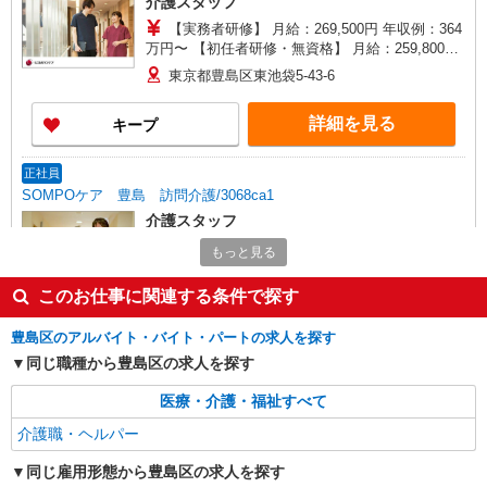
介護スタッフ
入社者は除く）
【実務者研修】 月給：269,500円 年収例：364
万円〜 【初任者研修・無資格】 月給：259,800円
年収例：351万円〜 ※職務手当、（東京都）居住
東京都豊島区東池袋5-43-6
支援特別手当、働きがい向上手当、働きがい向上
手当、日祝手当（月平均2回分）、夜勤手当（月平
詳細を見る
キープ
均5回分）等、毎月平均的に支払われる手当を含み
ます。 ※居住支援特別手当は勤続5年目までの方
はさらに1万円支給（再入社は除く） ◎賞与：基
正社員
本給2.08ヶ月分/年支給 ◎残業時は別途時間外手当
SOMPOケア 豊島 訪問介護/3068ca1
支給（超過1分〜）
介護スタッフ
【介護福祉士】 月給：272,300円 年収例：370
もっと見る
万円〜 ※職務手当、特別職務手当、特別地域手
当、（東京都）居住支援特別手当、働きがい向上
東京都豊島区東池袋5丁目44-15 東信東池袋ビ
このお仕事に関連する条件で探す
手当、日祝手当（月平均2回分）等、毎月平均的に
ル4階
支払われる手当を含みます。 ※居住支援特別手当
豊島区のアルバイト・バイト・パートの求人を探す
は勤続5年目までの方はさらに1万円支給（再入社
詳細を見る
同じ職種から豊島区の求人を探す
キープ
は除く） ◎賞与：基本給2.08ヶ月分/年支給 ◎残
業時は別途時間外手当支給（超過1分〜）
医療・介護・福祉すべて
派遣社員
介護職・ヘルパー
株式会社ブレイブ（マイナビグループ）/MD13
介護スタッフ ◆デイサービス、サービス付き
同じ雇用形態から豊島区の求人を探す
高齢者向け住宅、グループホームなど様々な勤