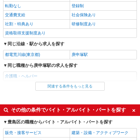
3〜×残業なし
転勤なし
登録制
時給1650円〜2312円 ＜日払い有/週払い有/交
通費全支給(ガソリン代含む)＞
交通費支給
社会保険あり
豊島区西池袋
社割・特典あり
研修制度あり
資格取得支援制度あり
詳細を見る
キープ
同じ沿線・駅から求人を探す
派遣社員
都電荒川線(東京都)
庚申塚駅
株式会社kotrio /●SW-H1-1665399
豊島区／4名急募！シニア向けマンション
同じ職種から庚申塚駅の求人を探す
STAFF＊身体負担少なめ
介護職・ヘルパー
時給1650円〜2312円 ＜日払い有/週払い有/交
通費全支給(ガソリン代含む)＞
関連する条件をもっと見る
同じ雇用形態から庚申塚駅の求人を探す
豊島区 最寄り：大塚駅
アルバイト
パート
詳細を見る
キープ
派遣社員
紹介予定派遣
その他の条件でバイト・アルバイト・パートを探す
同じ特徴から庚申塚駅の求人を探す
アルバイト
パート
豊島区の職種からバイト・アルバイト・パートを探す
介護付有料老人ホーム グレースメイト目白/1380000188-022
入社日応相談
履歴書不要
介護職員（ヘルパー）（役職なし）
販売・接客サービス
建築・設備・アクティブワーク
Web面接OK
職場見学OKまたは説明会あり