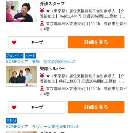
介護スタッフ
★（東京都）居住支援特別手当対象求人 【介
護福祉士】 時給1,444円 ◎週20時間以上勤務（社
保加入者）の場合は時給1,494円 【実務者研修・
東京都豊島区東池袋5丁目44-15 東信東池袋ビ
初任者研修（ヘルパー1級・2級）】 時給1,364円
ル4階
◎週20時間以上勤務（社保加入者）の場合は時給
1,414円 ※居住支援特別手当は勤続5年目までの方
詳細を見る
キープ
はさらに時給＋50円（再入社者は除く） ◎夜勤勤
務の場合別途手当あり：4,000円/回
アルバイト
パート
SOMPOケア 豊島 訪問介護/3068cc2
登録ヘルパー
★（東京都）居住支援特別手当対象求人 【介
護福祉士】時給1,800円 ◎週20時間以上勤務（社
保加入者）の場合は時給1,850円 ＊早朝夜間（〜8
東京都豊島区東池袋5丁目44-15 東信東池袋ビ
時、18時〜）：時給2,250円〜 ＊日曜祝日：時給
ル4階
2,100円〜 【実務者研修・初任者研修（ヘルパー1
級・2級）】時給1,720円 ◎週20時間以上勤務（社
詳細を見る
キープ
保加入者）の場合は時給1,770円 ＊早朝夜間（〜8
時、18時〜）：時給2,150円〜 ＊日曜祝日：時給
2,020円〜 ◎身体介助、生活援助が同時給 ◎キャ
正社員
ンセル手当：職務時給の60％支給 ※居住支援特別
SOMPOケア ラヴィーレ東池袋/9110ba1
手当は勤続5年目までの方はさらに時給＋50円（再