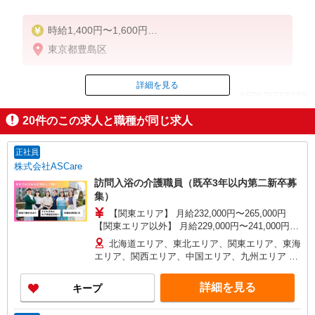
時給1,400円〜1,600円
★週払いOK（規定あり）
東京都豊島区
※給与幅は経験・能力による
詳細を見る
ID：AE0626558185
20
件のこの求人と職種が同じ求人
掲載期間終了
正社員
株式会社ASCare
訪問入浴の介護職員（既卒3年以内第二新卒募
集）
【関東エリア】 月給232,000円〜265,000円
【関東エリア以外】 月給229,000円〜241,000円
※勤務地域により異なります ※地域手当含む ※交
北海道エリア、東北エリア、関東エリア、東海
付金手当含む ※各種手当は待遇項目を参照 ◎キャ
エリア、関西エリア、中国エリア、九州エリア ※
リアステップ年収モデル（参考値） 一般職（平均
全国11支店 ※基本的に希望を考慮した事業所に配
勤続年数5年）390万円 事業所長（平均勤続年数10
属されます。 ※Ｕ・Ｉターン歓迎！会社都合によ
詳細を見る
キープ
年 2〜3年で所長になる人もいます！）500万円
る異動等はございません！
ブロック長（平均勤続年数13年）650万円 エリア
長（平均勤続年数17年）720万円