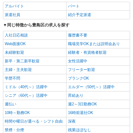
務先から選べます。
未経験：時給1600〜1800円（資格・経験によ
アルバイト
パート
る） 経験者：時給1800〜2000円（資格・経験によ
派遣社員
紹介予定派遣
る） ◎月収例 時給2000円×1日8時間×22日（週5
東京都豊島区 【最寄駅】 ◆各線「池袋駅」
日）＝35万2000円 ◆昇給あり ◆支払い方法 ※日
◆JR山手線「目白駅」 ◆各線「巣鴨駅」 ★その
同じ特徴から豊島区の求人を探す
払い/週払い/月払い対応も可能です。詳しくは面談
他、近隣に多数勤務地あります！
時にご相談ください。 ◆交通費：別途全額支給 ※
入社日応相談
履歴書不要
詳細を見る
キープ
当社規定あり
Web面接OK
職場見学OKまたは説明会あり
職業紹介
未経験歓迎
経験者・有資格者歓迎
株式会社kotrio /●SW-S-2109851
新卒・第二新卒歓迎
女性活躍中
目白／シニア向け住宅STAFF◎介護施設の中
では負担少なめ♪
主婦・主夫歓迎
フリーター歓迎
【正社員】月給240,000〜400,000円 ・基本
学歴不問
ブランクOK
給：200,000円〜220,000円 ・資格手当：10,000〜
30,000円 ・役職手当：10,000〜70,000円 ・処遇改
ミドル（40代～）活躍中
エルダー（50代～）活躍中
東京都豊島区
善手当：20,000〜60,000円（勤続年数、保有資格
シニア（60代～）活躍中
昇給あり
により変動） ・固定残業手当：20,000円（10時
詳細を見る
キープ
間） ※固定残業時間を超過する場合には超過勤務
週払い
週2～3日勤務OK
手当として別途支給 ・夜勤手当：10,000円/1回
10時～勤務OK
16時前退社OK
（上記給与とは別に支給） 下記資格をお持ちの方
派遣社員
歓迎 ・認知症介護基礎研修 ・初任者研修 ・実務
時間や曜日が選べる・シフト自由
株式会社kotrio /●SW-H1-2069601
深夜
者研修 ・介護福祉士 など
池袋駅◆サ高住スタッフ◆穏やかな職場×週
禁煙・分煙
残業ほぼなし