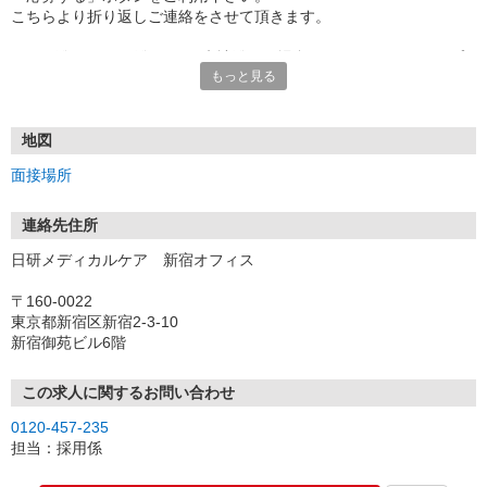
こちらより折り返しご連絡をさせて頂きます。
★TEL登録、WEB登録OK！来社登録の場合はクオカード2000円プ
もっと見る
レゼント
・履歴書＆写真不要で登録OK
・職場見学することも可能です
地図
面接場所
連絡先住所
日研メディカルケア 新宿オフィス
〒160-0022
東京都新宿区新宿2-3-10
新宿御苑ビル6階
この求人に関するお問い合わせ
0120-457-235
担当：採用係