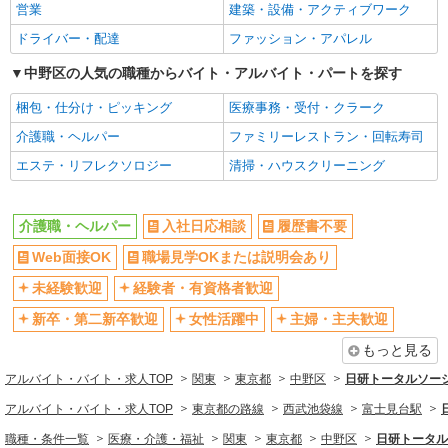
営業
建築・設備・アクティブワーク
新卒・第二新卒歓迎
女性活躍中
ドライバー・配達
ファッション・アパレル
主婦・主夫歓迎
フリーター歓迎
学歴不問
中野区の人気の職種からバイト・アルバイト・パートを探す
ブランクOK
ミドル（40代～）活躍中
エルダー（50代～）活躍中
梱包・仕分け・ピッキング
医療事務・受付・クラーク
シニア（60代～）活躍中
昇給あり
介護職・ヘルパー
ファミリーレストラン・回転寿司
週払い
週2～3日勤務OK
エステ・リフレクソロジー
清掃・ハウスクリーニング
10時～勤務OK
16時前退社OK
時間や曜日が選べる・シフト自由
深夜
介護職・ヘルパー
入社日応相談
履歴書不要
禁煙・分煙
残業ほぼなし
Web面接OK
職場見学OKまたは説明会あり
転勤なし
登録制
未経験歓迎
経験者・有資格者歓迎
交通費支給
社会保険あり
新卒・第二新卒歓迎
女性活躍中
主婦・主夫歓迎
社割・特典あり
研修制度あり
もっと見る
資格取得支援制度あり
高収入・高額
アルバイト・バイト・求人TOP
関東
東京都
中野区
日研トータルソー
同じ職種から求人を探す
アルバイト・バイト・求人TOP
東京都の路線
西武池袋線
富士見台駅
医療・介護・福祉
職種・条件一覧
医療・介護・福祉
関東
東京都
中野区
日研トータル