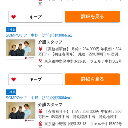
年収例：330万円〜 ※職務手当、（東京都）居住
室
支援特別手当、働きがい向上手当、働きがい向上
手当、日祝手当（月平均2回分）、在宅手当（月平
詳細を見る
キープ
均20回分）等、毎月平均的に支払われる手当含む
※介護福祉士のみ、特別職務手当、特別地域手当
含む ◎深夜勤務：手当別途支給：4,000円/回 ◎残
正社員
業：別途時間外手当支給（超過1分〜） ◎居住支
SOMPOケア 中野 訪問介護/3084ca1
援特別手当は勤続5年目迄の方は更に1万円支給
介護スタッフ
（再入社除く） ◎賞与 基本給2.08ヶ月分/年支給
【実務者研修】 月給：234,000円 年収例：324
万円〜 【初任者研修】 月給：224,300円 年収例：
310万円〜 ※職務手当、（東京都）居住支援特別
東京都中野区中野3-33-18 フェルテ中野302号
手当、日祝手当（月平均2回分）、深夜勤手当（月
室
平均1回分）等、毎月平均的に支払われる手当を含
みます。 ※居住支援特別手当は勤続5年目までの
詳細を見る
キープ
方はさらに1万円支給（再入社は除く） ◎賞与：
基本給2.08ヶ月分/年支給 ◎残業時は別途時間外手
当支給（超過1分〜）
正社員
SOMPOケア 中野 訪問介護/3084ca1
介護スタッフ
【介護福祉士】 月給：293,300円 年収例：390
万円〜 ※職務手当、特別職務手当、特別地域手
当、（東京都）居住支援特別手当、働きがい向上
東京都中野区中野3-33-18 フェルテ中野302号
手当、日祝手当（月平均2回分）、深夜勤手当（月