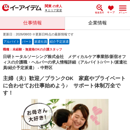
関東
の求人
▼エリア変更
仕事情報
企業情報
更新日：2026/08/03 ※更新日時点の最新情報です
アルバイト
パート
派遣社員
紹介予定派遣
職種：未経験・無資格OKの介護スタッフ
日研トータルソーシング株式会社 メディカルケア事業部/新宿オフ
ィスの介護職・ヘルパーの求人情報詳細（アルバイト/パート/派遣社
員/紹介予定派遣） - 中野区
主婦（夫）歓迎／ブランクOK 家庭やプライベート
に合わせてお仕事始めよう♪ サポート体制万全で
す！