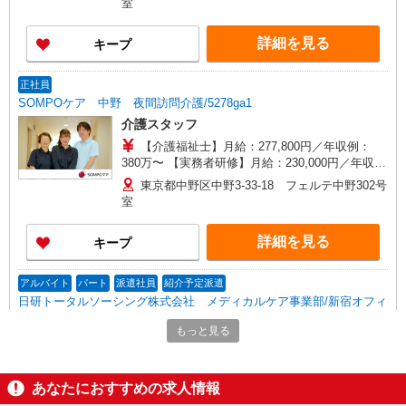
室
平均1回分）等、毎月平均的に支払われる手当を含
みます。 ※居住支援特別手当は勤続5年目までの
詳細を見る
キープ
方はさらに1万円支給（再入社は除く） ◎賞与：
基本給2.08ヶ月分/年支給 ◎残業時は別途時間外手
当支給（超過1分〜）
正社員
SOMPOケア 中野 夜間訪問介護/5278ga1
介護スタッフ
【介護福祉士】月給：277,800円／年収例：
380万〜 【実務者研修】月給：230,000円／年収
例：316万〜 【初任者研修】月給：220,300円／年
東京都中野区中野3-33-18 フェルテ中野302号
収例：305万〜 ※職務手当、（東京都）居住支援
室
特別手当、働きがい向上手当、働きがい向上手
当、日祝手当（月平均2回分）等、毎月平均的に支
詳細を見る
キープ
払われる手当含む ※介護福祉士のみ、特別職務手
当、特別地域手当含む ■深夜勤手当別途支給：
4,000円/回 ■オンコール手当（1,000円/日） ◎残
アルバイト
パート
派遣社員
紹介予定派遣
業：別途時間外手当支給（超過1分〜） ◎居住支
日研トータルソーシング株式会社 メディカルケア事業部/新宿オフィ
援特別手当は勤続5年目までの方は更に1万円支給
ス
（再入社除く） ◎賞与 基本給2.08ヶ月分/年
もっと見る
介護スタッフ／資格あり or 経験者
時給1,550円〜1,650円 ◆無資格・経験者：時
給1,550円〜 ◆初任者研修・未経験：時給1,550
あなたにおすすめの求人情報
円〜 ◆初任者研修・経験者：時給1,600円〜 ◆介
東京都中野区 【最寄駅】鷺ノ宮駅 ★勤務地は