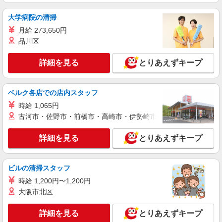
中野区
大学病院の清掃
詳細を見る
キープ
月給 273,650円
品川区
派遣社員
株式会社kotrio /●SW-H2-2018003
詳細を見る
とりあえずキープ
≪鷺ノ宮駅≫夜勤なし！未経験・ブランクOK
のデイスタッフ
時給1650円〜2312円 ＜日払い有/週払い有/交
ベルク各店での店内スタッフ
通費全支給(ガソリン代含む)＞
時給 1,065円
中野区｜最寄駅：鷺ノ宮
古河市・佐野市・前橋市・高崎市・伊勢崎市・太田市・館林市・
詳細を見る
キープ
詳細を見る
とりあえずキープ
派遣社員
株式会社kotrio /●SW-H2-1981698
ビルの清掃スタッフ
鷺ノ宮駅｜リハビリ補助などのデイサービス
時給 1,200円〜1,200円
STAFF♪未経験OK
大阪市北区
時給1550円〜2312円 ＜日払い有/週払い有/交
通費全支給(ガソリン代含む)＞
詳細を見る
とりあえずキープ
中野区｜最寄駅：鷺ノ宮