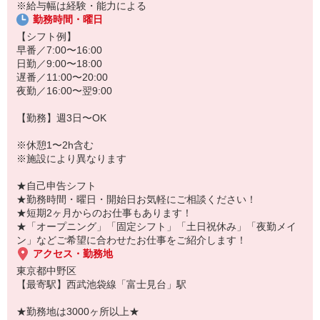
あなたのスキルに合わせて少しずつお仕事をお願いしていきます。
※給与幅は経験・能力による
開始時期もご相談に応じます！
20代・30代・40代・50代・60代、
勤務時間・曜日
「もう少し生活が落ち着いたら働こうかな」
若手からミドル、中高年（エルダー）、シニア世代まで幅広く活躍
そんな方も気軽にお問い合わせを♪
【シフト例】
中！
早番／7:00〜16:00
日勤／9:00〜18:00
「こんな時だからこそ、しっかり稼いでおきたい！」
遅番／11:00〜20:00
「すぐに働けるところはないかな…」
夜勤／16:00〜翌9:00
「しっかり稼げるアルバイトを探してる。」
そんな方もぜひ！お気軽にご連絡ください♪
【勤務】週3日〜OK
※休憩1〜2h含む
※施設により異なります
★自己申告シフト
★勤務時間・曜日・開始日お気軽にご相談ください！
★短期2ヶ月からのお仕事もあります！
★「オープニング」「固定シフト」「土日祝休み」「夜勤メイ
ン」などご希望に合わせたお仕事をご紹介します！
アクセス・勤務地
東京都中野区
【最寄駅】西武池袋線「富士見台」駅
★勤務地は3000ヶ所以上★