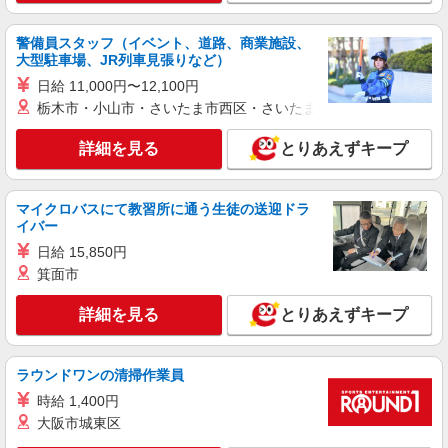
詳細を見る
キープ
警備員スタッフ（イベント、道路、商業施設、
大型駐車場、JR列車見張りなど）
日給 11,000円〜12,100円
派遣社員
株式会社kotrio /●SW-H2-1880734
栃木市・小山市・さいたま市西区・さいたま市岩槻区・久喜市・
＜年齢不問＞カンタン業務の障がい者支援員｜
詳細を見る
軽作業補助×日払OK
とりあえずキープ
時給1650円〜2312円 ＜日払い有/週払い有/交
通費全支給(ガソリン代含む)＞
マイクロバスにて教習所に通う生徒の送迎ドラ
東京都中野区
イバー
日給 15,850円
詳細を見る
キープ
箕面市
派遣社員
詳細を見る
とりあえずキープ
株式会社ブレイブ（マイナビグループ）/MD13
介護スタッフ ◆デイサービス、サービス付き
高齢者向け住宅、グループホームなど様々な勤
ラウンドワンの清掃作業員
務先から選べます。
未経験：時給1600〜1800円（資格・経験によ
時給 1,400円
る） 経験者：時給1800〜2000円（資格・経験によ
大阪市城東区
る） ◎月収例 時給2000円×1日8時間×22日（週5
東京都中野区 【最寄駅】 ◆各線「中野駅」 ◆
日）＝35万2000円 ◆昇給あり ◆支払い方法 ※日