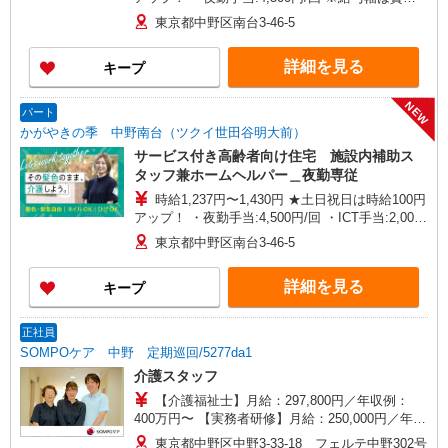
格・経験等による
東京都中野区南台3-46-5
詳細を見る
キープ
NEW
パート
かがやきの季 中野南台（ツクイ世田谷明大前）
サービス付き高齢者向け住宅 施設内補助ス
タッフ兼ホームヘルパー＿夜勤専従
時給1,237円〜1,430円 ★土日祝日は時給100円
アップ！ ・夜勤手当:4,500円/回 ・ICT手当:2,000
円/月 ※給与幅は資格・経験等による
東京都中野区南台3-46-5
詳細を見る
キープ
正社員
SOMPOケア 中野 定期巡回/5277da1
介護スタッフ
【介護福祉士】月給：297,800円／年収例：
400万円〜 【実務者研修】月給：250,000円／年収
例：340万円〜 【初任者研修】月給：240,300円／
東京都中野区中野3-33-18 フェルテ中野302号