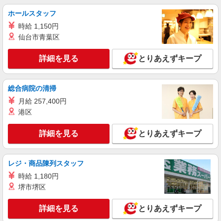
護福祉士・経験者：時給1,650円〜 ※経験者は3ヶ
3000ヶ所以上★ 自宅から通いやすいエリアなど、
月以上 ※給与幅は経験・能力による ★週払い
ホールスタッフ
お好きな勤務地をお選び下さい！！
OK（規定あり）
時給 1,150円
詳細を見る
キープ
仙台市青葉区
派遣社員
詳細を見る
とりあえずキープ
株式会社kotrio /●SW-H2-2001524
「支払い日に間に合ったぜ！」日払いOK＊障
がい者支援STAFF
総合病院の清掃
時給1550円〜2312円 ＜日払い有/週払い有/交
月給 257,400円
通費全支給(ガソリン代含む)＞
港区
東京都中野区 中野駅スグ
詳細を見る
とりあえずキープ
詳細を見る
キープ
派遣社員
レジ・商品陳列スタッフ
株式会社kotrio /●SW-H2-2100153
時給 1,180円
日収1.3万円〜☆【運転・配送】の経験がある
堺市堺区
方優遇≪デイSTAFF≫
時給1650円〜2312円 ＜日払い有/週払い有/交
詳細を見る
とりあえずキープ
通費全支給(ガソリン代含む)＞