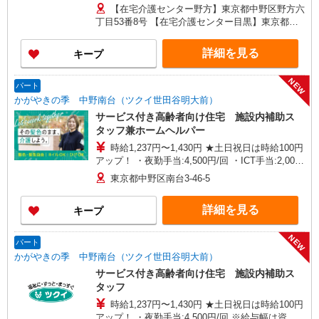
月） 別途残業手当（月平均残業時間15時間）残業
【在宅介護センター野方】東京都中野区野方六
代全額支給
丁目53番8号 【在宅介護センター目黒】東京都目
黒区中根一丁目9番7号 都立大川井ビル101号室
【在宅介護センター小岩】東京都江戸川区西小岩
詳細を見る
キープ
四丁目14-6 メゾン司1階1F号室 【在宅介護セン
ター西東京】東京都西東京市西原町一丁目4-6 サ
NEW
ンハイツ101号室 【在宅介護センター石神井】東
パート
京都練馬区石神井町三丁目18-4 ユービル102号
かがやきの季 中野南台（ツクイ世田谷明大前）
【在宅介護センター大田】東京都大田区蒲田二丁
サービス付き高齢者向け住宅 施設内補助ス
目19-8
タッフ兼ホームヘルパー
時給1,237円〜1,430円 ★土日祝日は時給100円
アップ！ ・夜勤手当:4,500円/回 ・ICT手当:2,000
円/月 ※給与幅は資格・経験等による
東京都中野区南台3-46-5
詳細を見る
キープ
NEW
パート
かがやきの季 中野南台（ツクイ世田谷明大前）
サービス付き高齢者向け住宅 施設内補助ス
タッフ
時給1,237円〜1,430円 ★土日祝日は時給100円
アップ！ ・夜勤手当:4,500円/回 ※給与幅は資