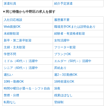
派遣社員
紹介予定派遣
詳細を見る
キープ
同じ特徴から中野区の求人を探す
派遣社員
入社日応相談
履歴書不要
株式会社kotrio /●SW-H2-2018001
Web面接OK
職場見学OKまたは説明会あり
≪中野坂上駅≫夜勤なし！未経験・ブランク
未経験歓迎
OKのデイスタッフ
経験者・有資格者歓迎
時給1650円〜2312円 ＜日払い有/週払い有/交
新卒・第二新卒歓迎
女性活躍中
通費全支給(ガソリン代含む)＞
主婦・主夫歓迎
フリーター歓迎
中野区 ※最寄り駅：中野坂上
学歴不問
ブランクOK
詳細を見る
キープ
ミドル（40代～）活躍中
エルダー（50代～）活躍中
シニア（60代～）活躍中
昇給あり
週払い
週2～3日勤務OK
10時～勤務OK
16時前退社OK
時間や曜日が選べる・シフト自由
深夜
禁煙・分煙
残業ほぼなし
転勤なし
登録制