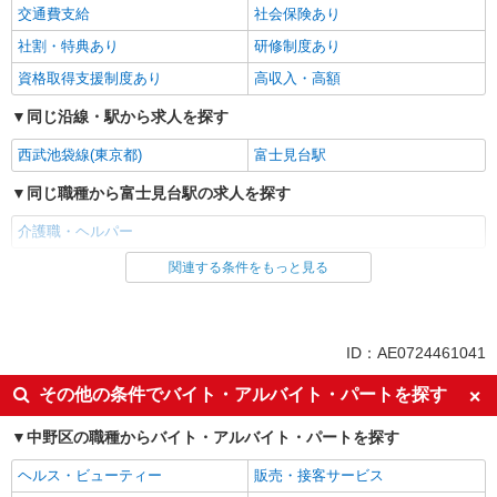
交通費支給
社会保険あり
社割・特典あり
研修制度あり
資格取得支援制度あり
高収入・高額
同じ沿線・駅から求人を探す
西武池袋線(東京都)
富士見台駅
同じ職種から富士見台駅の求人を探す
介護職・ヘルパー
関連する条件をもっと見る
同じ雇用形態から富士見台駅の求人を探す
アルバイト
パート
派遣社員
紹介予定派遣
ID：AE0724461041
同じ特徴から富士見台駅の求人を探す
その他の条件でバイト・アルバイト・パートを探す
入社日応相談
履歴書不要
中野区の職種からバイト・アルバイト・パートを探す
Web面接OK
職場見学OKまたは説明会あり
ヘルス・ビューティー
販売・接客サービス
未経験歓迎
経験者・有資格者歓迎