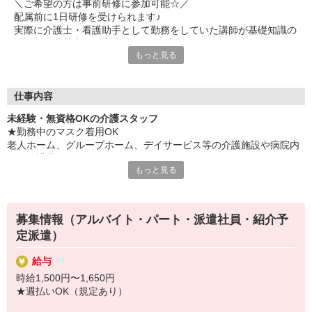
＼ご希望の方は事前研修に参加可能☆／
配属前に1日研修を受けられます♪
実際に介護士・看護助手として勤務をしていた講師が基礎知識の
ご説明から基本的な実技まで研修します！
もっと見る
※時給：1,226円＋交通費（規定あり）支給あり
【時間】10:00〜17:00（昼食休憩あり）
【場所】立川メディカルケア研修センター（東京都立川市錦町1-
12-14）
仕事内容
未経験・無資格OKの介護スタッフ
≪主婦さん・ママさんに大好評≫
★勤務中のマスク着用OK
◎土日は休みたい
老人ホーム、グループホーム、デイサービス等の介護施設や病院内
◎ブランク明けだから日数少なめで
での介護業務をお願いします。
◎家事のスキマ時間で
もっと見る
◎車で通いたい
・食事や入浴のお手伝いなどの身体介護
◎自宅の近くが良い
・シーツ交換、ベッドメイクなどの環境整備
などなど・・・
・薬やおしぼりの準備などのケア
働き方から場所・環境まで何でも希望を聞かせてください◎
募集情報（アルバイト・パート・派遣社員・紹介予
・体操や季節ごとのレクリエーション
「同年代が多い職場だったら早くなじめるかな？」
定派遣）
・歩行、車椅子の介助
そんなご相談もOKですよ。
・見守り
給与
※施設により異なります
≪職場見学OK≫
時給1,500円〜1,650円
実際の仕事内容や職場環境を見てから決められます。
★施設内は冷暖房完備！いつでも快適にお仕事できますよ！
★週払いOK（規定あり）
あなたに合った雰囲気か、ぜひ確かめに来てください。
★まずはお名前を覚えてコミュニケーションをとるところから！