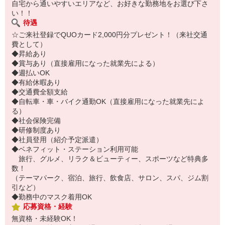
自宅から通いやすいエリアなど、お好きな勤務地をお選び下さ
い！！
待遇
☆ご来社登録でQUOカード2,000円分プレゼント！（来社交通
費として）
◆昇給あり
◆賞与あり（直接雇用になった就業先による）
◆週払いOK
◆有給休暇あり
◆交通費全額支給
◆自転車・車・バイク通勤OK（直接雇用になった就業先によ
る）
◆社会保険完備
◆研修制度あり
◆社員登用（紹介予定派遣）
◆ベネフィット・ステーション利用可能
旅行、グルメ、リラク＆ビューティー、スポーツなど特典多
数！
（テーマパーク、宿泊、旅行、飲食店、サロン、スパ、ジム割
引など）
◆勤務中のマスク着用OK
応募資格・経験
無資格・未経験OK！