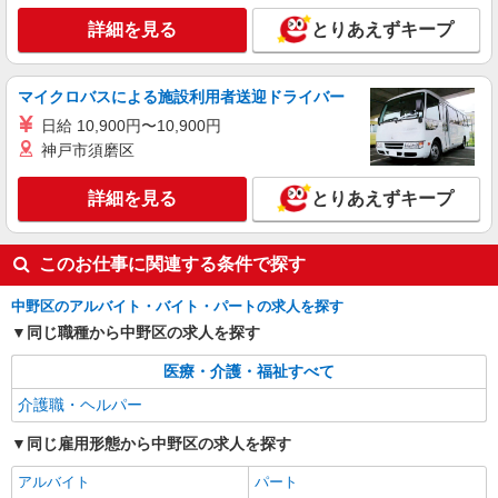
詳細を見る
とりあえずキープ
詳細を見る
キープ
マイクロバスによる施設利用者送迎ドライバー
派遣社員
株式会社kotrio /●SW-H2-2099918
日給 10,900円〜10,900円
野方駅★デイで送迎や生活サポートなど【福
神戸市須磨区
祉】
時給1650円〜2312円 ＜日払い有/週払い有/交
詳細を見る
とりあえずキープ
通費全支給(ガソリン代含む)＞
中野区
このお仕事に関連する条件で探す
詳細を見る
キープ
中野区のアルバイト・バイト・パートの求人を探す
同じ職種から中野区の求人を探す
派遣社員
株式会社kotrio /●SW-H2-2001520
医療・介護・福祉すべて
「支払い日に間に合ったぜ！」日払いOK＊障
介護職・ヘルパー
がい者支援STAFF
時給1550円〜2312円 ＜日払い有/週払い有/交
同じ雇用形態から中野区の求人を探す
通費全支給(ガソリン代含む)＞
アルバイト
パート
中野区