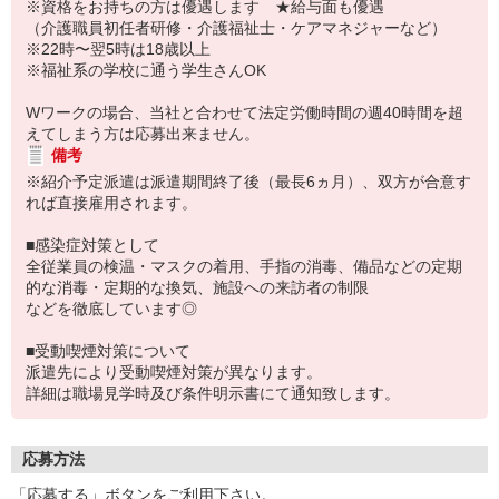
※資格をお持ちの方は優遇します ★給与面も優遇
（介護職員初任者研修・介護福祉士・ケアマネジャーなど）
※22時〜翌5時は18歳以上
※福祉系の学校に通う学生さんOK
Wワークの場合、当社と合わせて法定労働時間の週40時間を超
えてしまう方は応募出来ません。
備考
※紹介予定派遣は派遣期間終了後（最長6ヵ月）、双方が合意す
れば直接雇用されます。
■感染症対策として
全従業員の検温・マスクの着用、手指の消毒、備品などの定期
的な消毒・定期的な換気、施設への来訪者の制限
などを徹底しています◎
■受動喫煙対策について
派遣先により受動喫煙対策が異なります。
詳細は職場見学時及び条件明示書にて通知致します。
応募方法
「応募する」ボタンをご利用下さい。