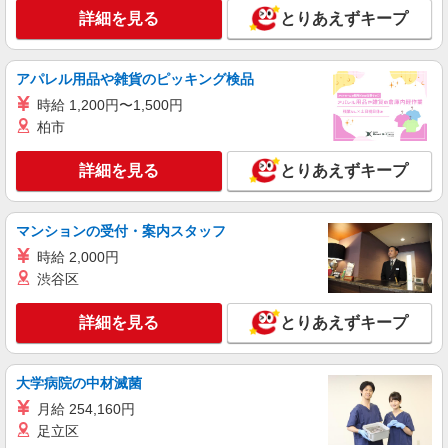
各線「東中野駅」 ◆各線「中野坂上駅」 ★その
払い/週払い/月払い対応も可能です。詳しくは面談
詳細を見る
とりあえずキープ
他、近隣に多数勤務地あります！
時にご相談ください。 ◆交通費：別途全額支給 ※
詳細を見る
キープ
当社規定あり
アパレル用品や雑貨のピッキング検品
派遣社員
時給 1,200円〜1,500円
株式会社kotrio /●SW-H2-2103138
柏市
東中野駅◎負担少なめの障がい者支援員★社会
活動の見守りなど
詳細を見る
とりあえずキープ
時給1650円〜2312円 ＜日払い有/週払い有/交
通費全支給(ガソリン代含む)＞
東京都中野区
マンションの受付・案内スタッフ
時給 2,000円
詳細を見る
キープ
渋谷区
派遣社員
詳細を見る
とりあえずキープ
株式会社kotrio /●SW-H2-2077301
中野駅▼シニアマンション▼フロアの巡回や安
否確認など
大学病院の中材滅菌
時給1650円〜2312円 ＜日払い有/週払い有/交
月給 254,160円
通費全支給(ガソリン代含む)＞
足立区
東京都中野区