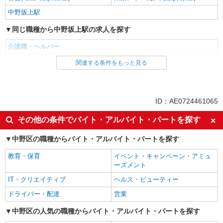
中野坂上駅
同じ職種から中野坂上駅の求人を探す
介護職・ヘルパー
関連する条件をもっと見る
同じ雇用形態から中野坂上駅の求人を探す
アルバイト
パート
派遣社員
紹介予定派遣
ID：AE0724461065
同じ特徴から中野坂上駅の求人を探す
その他の条件でバイト・アルバイト・パートを探す
入社日応相談
履歴書不要
中野区の職種からバイト・アルバイト・パートを探す
Web面接OK
職場見学OKまたは説明会あり
教育・保育
イベント・キャンペーン・アミュ
未経験歓迎
経験者・有資格者歓迎
ーズメント
新卒・第二新卒歓迎
女性活躍中
IT・クリエイティブ
ヘルス・ビューティー
主婦・主夫歓迎
フリーター歓迎
ドライバー・配達
営業
学歴不問
ブランクOK
中野区の人気の職種からバイト・アルバイト・パートを探す
ミドル（40代～）活躍中
エルダー（50代～）活躍中