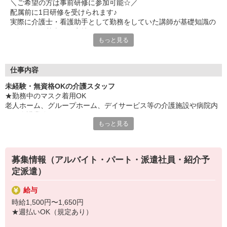
＼ご希望の方は事前研修に参加可能☆／
配属前に1日研修を受けられます♪
実際に介護士・看護助手として勤務をしていた講師が基礎知識の
ご説明から基本的な実技まで研修します！
もっと見る
※時給：1,226円＋交通費（規定あり）支給あり
【時間】10:00〜17:00（昼食休憩あり）
【場所】立川メディカルケア研修センター（東京都立川市錦町1-
12-14）
仕事内容
未経験・無資格OKの介護スタッフ
≪主婦さん・ママさんに大好評≫
★勤務中のマスク着用OK
◎土日は休みたい
老人ホーム、グループホーム、デイサービス等の介護施設や病院内
◎ブランク明けだから日数少なめで
での介護業務をお願いします。
◎家事のスキマ時間で
もっと見る
◎車で通いたい
・食事や入浴のお手伝いなどの身体介護
◎自宅の近くが良い
・シーツ交換、ベッドメイクなどの環境整備
などなど・・・
・薬やおしぼりの準備などのケア
働き方から場所・環境まで何でも希望を聞かせてください◎
募集情報（アルバイト・パート・派遣社員・紹介予
・体操や季節ごとのレクリエーション
「同年代が多い職場だったら早くなじめるかな？」
定派遣）
・歩行、車椅子の介助
そんなご相談もOKですよ。
・見守り
給与
※施設により異なります
≪職場見学OK≫
時給1,500円〜1,650円
実際の仕事内容や職場環境を見てから決められます。
★施設内は冷暖房完備！いつでも快適にお仕事できますよ！
★週払いOK（規定あり）
あなたに合った雰囲気か、ぜひ確かめに来てください。
★まずはお名前を覚えてコミュニケーションをとるところから！