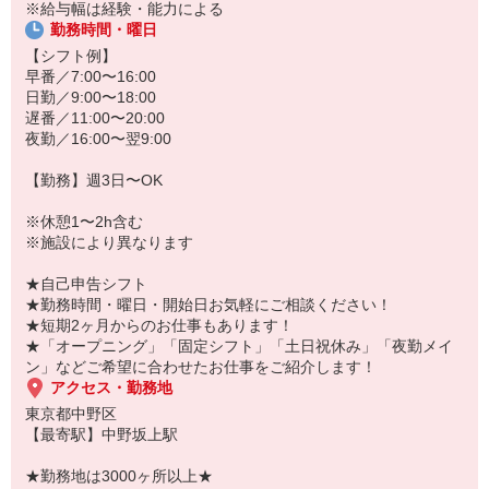
あなたのスキルに合わせて少しずつお仕事をお願いしていきます。
※給与幅は経験・能力による
開始時期もご相談に応じます！
20代・30代・40代・50代・60代、
勤務時間・曜日
「もう少し生活が落ち着いたら働こうかな」
若手からミドル、中高年（エルダー）、シニア世代まで幅広く活躍
そんな方も気軽にお問い合わせを♪
【シフト例】
中！
早番／7:00〜16:00
日勤／9:00〜18:00
「こんな時だからこそ、しっかり稼いでおきたい！」
遅番／11:00〜20:00
「すぐに働けるところはないかな…」
夜勤／16:00〜翌9:00
「しっかり稼げるアルバイトを探してる。」
そんな方もぜひ！お気軽にご連絡ください♪
【勤務】週3日〜OK
※休憩1〜2h含む
※施設により異なります
★自己申告シフト
★勤務時間・曜日・開始日お気軽にご相談ください！
★短期2ヶ月からのお仕事もあります！
★「オープニング」「固定シフト」「土日祝休み」「夜勤メイ
ン」などご希望に合わせたお仕事をご紹介します！
アクセス・勤務地
東京都中野区
【最寄駅】中野坂上駅
★勤務地は3000ヶ所以上★