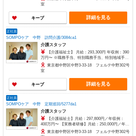
収例：305万〜 ※職務手当、（東京都）居住支援
室
特別手当、働きがい向上手当、働きがい向上手
当、日祝手当（月平均2回分）等、毎月平均的に支
詳細を見る
キープ
払われる手当含む ※介護福祉士のみ、特別職務手
当、特別地域手当含む ■深夜勤手当別途支給：
4,000円/回 ■オンコール手当（1,000円/日） ◎残
正社員
業：別途時間外手当支給（超過1分〜） ◎居住支
SOMPOケア 中野 訪問介護/3084ca1
援特別手当は勤続5年目までの方は更に1万円支給
介護スタッフ
（再入社除く） ◎賞与 基本給2.08ヶ月分/年
【介護福祉士】 月給：293,300円 年収例：390
万円〜 ※職務手当、特別職務手当、特別地域手
当、（東京都）居住支援特別手当、働きがい向上
東京都中野区中野3-33-18 フェルテ中野302号
手当、日祝手当（月平均2回分）、深夜勤手当（月
室
平均1回分）等、毎月平均的に支払われる手当を含
みます。 ※居住支援特別手当は勤続5年目までの
詳細を見る
キープ
方はさらに1万円支給（再入社は除く） ◎賞与：
基本給2.08ヶ月分/年支給 ◎残業時は別途時間外手
当支給（超過1分〜）
正社員
SOMPOケア 中野 定期巡回/5277da1
介護スタッフ
【介護福祉士】月給：297,800円／年収例：
400万円〜 【実務者研修】月給：250,000円／年収
例：340万円〜 【初任者研修】月給：240,300円／
東京都中野区中野3-33-18 フェルテ中野302号
年収例：330万円〜 ※職務手当、（東京都）居住