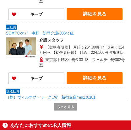
室
支援特別手当、働きがい向上手当、働きがい向上
手当、日祝手当（月平均2回分）、在宅手当（月平
詳細を見る
キープ
均20回分）等、毎月平均的に支払われる手当含む
※介護福祉士のみ、特別職務手当、特別地域手当
含む ◎深夜勤務：手当別途支給：4,000円/回 ◎残
正社員
業：別途時間外手当支給（超過1分〜） ◎居住支
SOMPOケア 中野 訪問介護/3084ca1
援特別手当は勤続5年目迄の方は更に1万円支給
介護スタッフ
（再入社除く） ◎賞与 基本給2.08ヶ月分/年支給
【実務者研修】 月給：234,000円 年収例：324
万円〜 【初任者研修】 月給：224,300円 年収例：
310万円〜 ※職務手当、（東京都）居住支援特別
東京都中野区中野3-33-18 フェルテ中野302号
手当、日祝手当（月平均2回分）、深夜勤手当（月
室
平均1回分）等、毎月平均的に支払われる手当を含
みます。 ※居住支援特別手当は勤続5年目までの
詳細を見る
キープ
方はさらに1万円支給（再入社は除く） ◎賞与：
基本給2.08ヶ月分/年支給 ◎残業時は別途時間外手
当支給（超過1分〜）
派遣社員
（株）ウィルオブ・ワークCW 新宿支店/ms130101
高齢者向け住宅staff
もっと見る
時給1800円 ◆前払い・日払い・週払いOK
東京都中野区
あなたにおすすめの求人情報