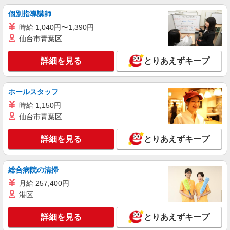
詳細を見る
キープ
個別指導講師
派遣社員
時給 1,040円〜1,390円
株式会社kotrio /●SW-H2-2001522
仙台市青葉区
「支払い日に間に合ったぜ！」日払いOK＊障
がい者支援STAFF
詳細を見る
とりあえずキープ
時給1550円〜2312円 ＜日払い有/週払い有/交
通費全支給(ガソリン代含む)＞
ホールスタッフ
東京都中野区
時給 1,150円
詳細を見る
キープ
仙台市青葉区
詳細を見る
とりあえずキープ
アルバイト
パート
派遣社員
紹介予定派遣
日研トータルソーシング株式会社 メディカルケア事業部/新宿オフィ
ス
総合病院の清掃
介護スタッフ／資格あり or 経験者
時給1,550円〜1,650円 ◆無資格・経験者：時
月給 257,400円
給1,550円〜 ◆初任者研修・未経験：時給1,550
港区
円〜 ◆初任者研修・経験者：時給1,600円〜 ◆介
東京都中野区 【最寄駅】中野坂上駅 ★勤務地
護福祉士・経験者：時給1,650円〜 ※経験者は3ヶ
は3000ヶ所以上★ 自宅から通いやすいエリアな
詳細を見る
とりあえずキープ
月以上 ※給与幅は経験・能力による ★週払い
ど、お好きな勤務地をお選び下さい！！
OK（規定あり）