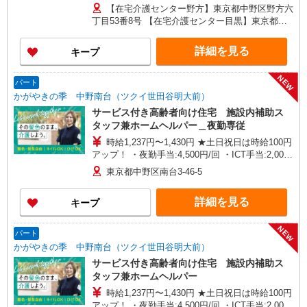
月） 別途残業手当（月平均残業時間15時間）残業
【在宅介護センター野方】東京都中野区野方六
代全額支給
丁目53番8号 【在宅介護センター目黒】東京都目
黒区中根一丁目9番7号 都立大川井ビル101号室
【在宅介護センター小岩】東京都江戸川区西小岩
詳細を見る
キープ
四丁目14-6 メゾン司1階1F号室 【在宅介護セン
ター西東京】東京都西東京市西原町一丁目4-6 サ
NEW
ンハイツ101号室 【在宅介護センター石神井】東
パート
京都練馬区石神井町三丁目18-4 ユービル102号
かがやきの季 中野南台（ツクイ世田谷明大前）
【在宅介護センター大田】東京都大田区蒲田二丁
サービス付き高齢者向け住宅 施設内補助ス
目19-8
タッフ兼ホームヘルパー＿夜勤専従
時給1,237円〜1,430円 ★土日祝日は時給100円
アップ！ ・夜勤手当:4,500円/回 ・ICT手当:2,000
円/月 ※給与幅は資格・経験等による
東京都中野区南台3-46-5
詳細を見る
キープ
NEW
パート
かがやきの季 中野南台（ツクイ世田谷明大前）
サービス付き高齢者向け住宅 施設内補助ス
タッフ兼ホームヘルパー
時給1,237円〜1,430円 ★土日祝日は時給100円
アップ！ ・夜勤手当:4,500円/回 ・ICT手当:2,000