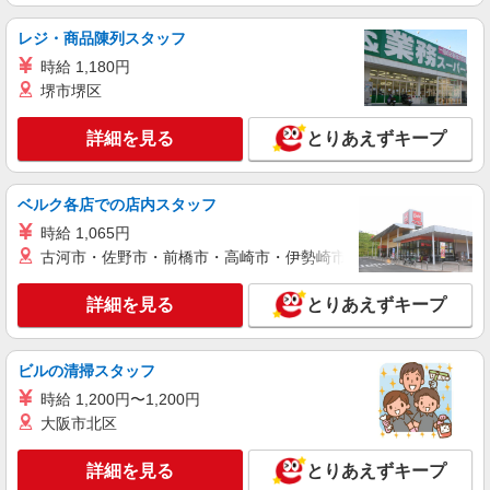
詳細を見る
キープ
レジ・商品陳列スタッフ
派遣社員
時給 1,180円
株式会社kotrio /●SW-H2-2001523
堺市堺区
「支払い日に間に合ったぜ！」日払いOK＊障
がい者支援STAFF
詳細を見る
とりあえずキープ
時給1550円〜2312円 ＜日払い有/週払い有/交
通費全支給(ガソリン代含む)＞
ベルク各店での店内スタッフ
東京都中野区 ※最寄り駅：中野坂上
時給 1,065円
詳細を見る
キープ
古河市・佐野市・前橋市・高崎市・伊勢崎市・太田市・館林市・
詳細を見る
とりあえずキープ
派遣社員
（株）ウィルオブ・ワークCW 新宿支店/ms130101
高齢者向けマンションstaff
ビルの清掃スタッフ
時給1800円 ◆前払い・日払い・週払いOK
時給 1,200円〜1,200円
東京都中野区
大阪市北区
詳細を見る
キープ
詳細を見る
とりあえずキープ