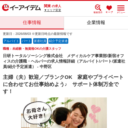
関東
の求人
▼エリア変更
仕事情報
企業情報
更新日：2026/08/03 ※更新日時点の最新情報です
アルバイト
パート
派遣社員
紹介予定派遣
職種：未経験・無資格OKの介護スタッフ
日研トータルソーシング株式会社 メディカルケア事業部/新宿オフ
ィスの介護職・ヘルパーの求人情報詳細（アルバイト/パート/派遣社
員/紹介予定派遣） - 中野区
主婦（夫）歓迎／ブランクOK 家庭やプライベート
に合わせてお仕事始めよう♪ サポート体制万全で
す！