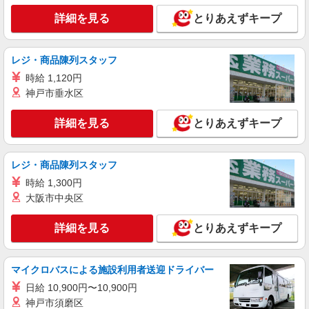
ど
詳細を見る
とりあえずキープ
時給1650円〜2312円 ＜日払い有/週払い有/交
通費全支給(ガソリン代含む)＞
東京都中野区 最寄り駅：野方
レジ・商品陳列スタッフ
時給 1,120円
詳細を見る
キープ
神戸市垂水区
アルバイト
パート
派遣社員
紹介予定派遣
詳細を見る
とりあえずキープ
日研トータルソーシング株式会社 メディカルケア事業部/新宿オフィ
ス
未経験・無資格OKの介護スタッフ
レジ・商品陳列スタッフ
時給1,500円〜1,650円 ★週払いOK（規定あ
時給 1,300円
り） ※給与幅は経験・能力による
大阪市中央区
東京都中野区 【最寄駅】中野新橋駅 ★勤務地
は3000ヶ所以上★ 自宅から通いやすいエリアな
詳細を見る
とりあえずキープ
ど、お好きな勤務地をお選び下さい！！
詳細を見る
キープ
マイクロバスによる施設利用者送迎ドライバー
派遣社員
日給 10,900円〜10,900円
株式会社kotrio /●SW-H2-1943902
神戸市須磨区
中野新橋駅▼綺麗なサ高住で生活ケア▼清掃や