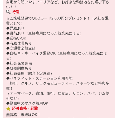
自宅から通いやすいエリアなど、お好きな勤務地をお選び下さ
い！！
待遇
☆ご来社登録でQUOカード2,000円分プレゼント！（来社交通
費として）
◆昇給あり
◆賞与あり（直接雇用になった就業先による）
◆週払いOK
◆有給休暇あり
◆交通費全額支給
◆自転車・車・バイク通勤OK（直接雇用になった就業先によ
る）
◆社会保険完備
◆研修制度あり
◆社員登用（紹介予定派遣）
◆ベネフィット・ステーション利用可能
旅行、グルメ、リラク＆ビューティー、スポーツなど特典多
数！
（テーマパーク、宿泊、旅行、飲食店、サロン、スパ、ジム割
引など）
◆勤務中のマスク着用OK
応募資格・経験
無資格・未経験OK！