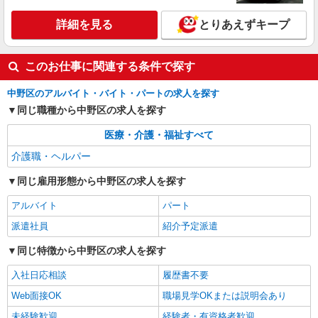
フロアの巡回など
詳細を見る
とりあえずキープ
時給1650円〜2312円 ＜日払い有/週払い有/交
通費全支給(ガソリン代含む)＞
東京都中野区
このお仕事に関連する条件で探す
詳細を見る
キープ
中野区のアルバイト・バイト・パートの求人を探す
同じ職種から中野区の求人を探す
医療・介護・福祉すべて
介護職・ヘルパー
同じ雇用形態から中野区の求人を探す
アルバイト
パート
派遣社員
紹介予定派遣
同じ特徴から中野区の求人を探す
入社日応相談
履歴書不要
Web面接OK
職場見学OKまたは説明会あり
未経験歓迎
経験者・有資格者歓迎