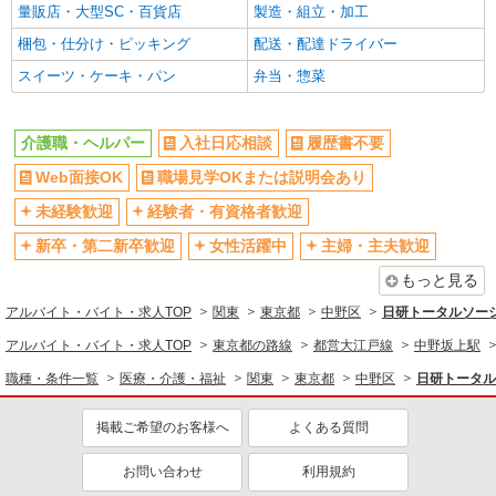
量販店・大型SC・百貨店
製造・組立・加工
シニア（60代～）活躍中
昇給あり
梱包・仕分け・ピッキング
配送・配達ドライバー
週払い
週2～3日勤務OK
スイーツ・ケーキ・パン
弁当・惣菜
10時～勤務OK
16時前退社OK
時間や曜日が選べる・シフト自由
深夜
介護職・ヘルパー
入社日応相談
履歴書不要
禁煙・分煙
残業ほぼなし
Web面接OK
職場見学OKまたは説明会あり
転勤なし
登録制
交通費支給
社会保険あり
未経験歓迎
経験者・有資格者歓迎
社割・特典あり
研修制度あり
新卒・第二新卒歓迎
女性活躍中
主婦・主夫歓迎
資格取得支援制度あり
高収入・高額
もっと見る
同じ職種から求人を探す
アルバイト・バイト・求人TOP
関東
東京都
中野区
日研トータルソー
アルバイト・バイト・求人TOP
東京都の路線
都営大江戸線
中野坂上駅
医療・介護・福祉
職種・条件一覧
医療・介護・福祉
関東
東京都
中野区
日研トータル
介護職・ヘルパー
同じ特徴から求人を探す
掲載ご希望のお客様へ
よくある質問
未経験歓迎
ミドル（40代～）活躍中
お問い合わせ
利用規約
週2～3日勤務OK
深夜