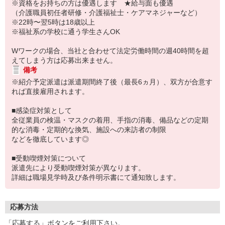
※資格をお持ちの方は優遇します ★給与面も優遇
（介護職員初任者研修・介護福祉士・ケアマネジャーなど）
※22時〜翌5時は18歳以上
※福祉系の学校に通う学生さんOK
Wワークの場合、当社と合わせて法定労働時間の週40時間を超
えてしまう方は応募出来ません。
備考
※紹介予定派遣は派遣期間終了後（最長6ヵ月）、双方が合意す
れば直接雇用されます。
■感染症対策として
全従業員の検温・マスクの着用、手指の消毒、備品などの定期
的な消毒・定期的な換気、施設への来訪者の制限
などを徹底しています◎
■受動喫煙対策について
派遣先により受動喫煙対策が異なります。
詳細は職場見学時及び条件明示書にて通知致します。
応募方法
「応募する」ボタンをご利用下さい。