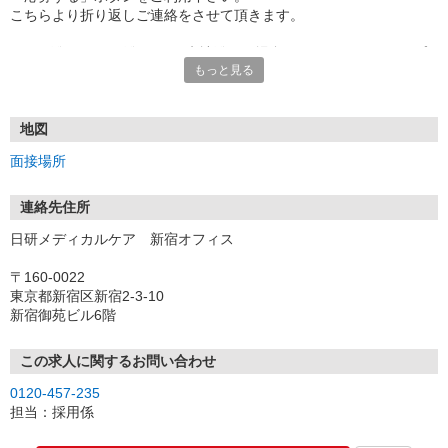
こちらより折り返しご連絡をさせて頂きます。
★TEL登録、WEB登録OK！来社登録の場合はクオカード2000円プ
もっと見る
レゼント
・履歴書＆写真不要で登録OK
・職場見学することも可能です
地図
面接場所
連絡先住所
日研メディカルケア 新宿オフィス
〒160-0022
東京都新宿区新宿2-3-10
新宿御苑ビル6階
この求人に関するお問い合わせ
0120-457-235
担当：採用係