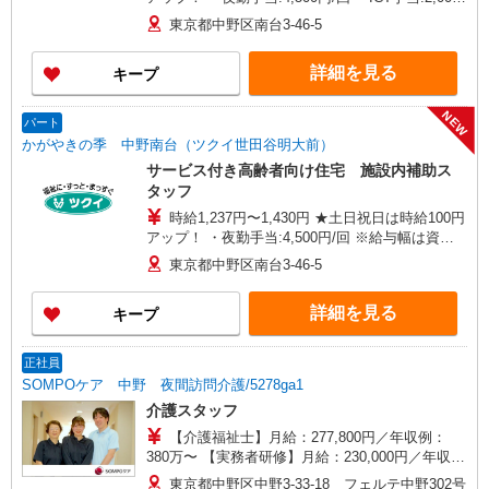
円/月 ※給与幅は資格・経験等による
東京都中野区南台3-46-5
詳細を見る
キープ
NEW
パート
かがやきの季 中野南台（ツクイ世田谷明大前）
サービス付き高齢者向け住宅 施設内補助ス
タッフ
時給1,237円〜1,430円 ★土日祝日は時給100円
アップ！ ・夜勤手当:4,500円/回 ※給与幅は資
格・経験等による
東京都中野区南台3-46-5
詳細を見る
キープ
正社員
SOMPOケア 中野 夜間訪問介護/5278ga1
介護スタッフ
【介護福祉士】月給：277,800円／年収例：
380万〜 【実務者研修】月給：230,000円／年収
例：316万〜 【初任者研修】月給：220,300円／年
東京都中野区中野3-33-18 フェルテ中野302号