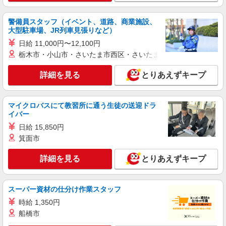
派遣社員
株式会社kotrio /●SW-H2-2099168
警備員スタッフ（イベント、道路、商業施設、
レア＊欠員により急募！シニア向けマンション
大型駐車場、JR列車見張りなど）
で生活サポート
日給 11,000円〜12,100円
時給1650円〜2312円 ＜日払い有/週払い有/交
栃木市・小山市・さいたま市西区・さいたま市岩槻区・久喜市・
通費全支給(ガソリン代含む)＞
中野区内 ≪最寄駅：新江古田≫
詳細を見る
とりあえずキープ
詳細を見る
キープ
マイクロバスにて教習所に通う生徒の送迎ドラ
イバー
派遣社員
日給 15,850円
（株）ウィルオブ・ワークCW 新宿支店/ms130101
箕面市
夜勤専従
時給1800円 ◆前払い・日払い・週払いOK
詳細を見る
とりあえずキープ
東京都中野区
詳細を見る
スーパー資材の仕分け作業スタッフ
キープ
時給 1,350円
派遣社員
船橋市
（株）ウィルオブ・ワークCW 新宿支店/ms130101