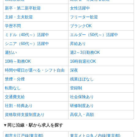
新卒・第二新卒歓迎
女性活躍中
主婦・主夫歓迎
フリーター歓迎
学歴不問
ブランクOK
ミドル（40代～）活躍中
エルダー（50代～）活躍中
シニア（60代～）活躍中
昇給あり
週払い
週2～3日勤務OK
10時～勤務OK
16時前退社OK
時間や曜日が選べる・シフト自由
深夜
禁煙・分煙
残業ほぼなし
転勤なし
登録制
交通費支給
社会保険あり
社割・特典あり
研修制度あり
資格取得支援制度あり
高収入・高額
同じ沿線・駅から求人を探す
都営大江戸線(東京都)
東京メトロ丸ノ内線(東京都)