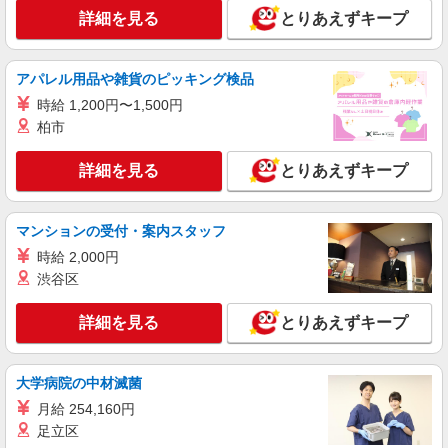
高齢者向けマンションstaff
詳細を見る
とりあえずキープ
時給1800円 ◆前払い・日払い・週払いOK
東京都中野区
アパレル用品や雑貨のピッキング検品
時給 1,200円〜1,500円
詳細を見る
キープ
柏市
アルバイト
パート
派遣社員
紹介予定派遣
詳細を見る
とりあえずキープ
日研トータルソーシング株式会社 メディカルケア事業部/新宿オフィ
ス
未経験・無資格OKの介護スタッフ
マンションの受付・案内スタッフ
時給1,500円〜1,650円 ★週払いOK（規定あ
時給 2,000円
り） ※給与幅は経験・能力による
渋谷区
東京都中野区 【最寄駅】都営大江戸線「新江
古田」駅 ★勤務地は3000ヶ所以上★ 自宅から通
詳細を見る
とりあえずキープ
いやすいエリアなど、お好きな勤務地をお選び下
さい！！
詳細を見る
キープ
大学病院の中材滅菌
派遣社員
月給 254,160円
株式会社kotrio /●SW-H2-2114900
足立区
野方駅⇒キレイな病院で介護補助/事務作業な