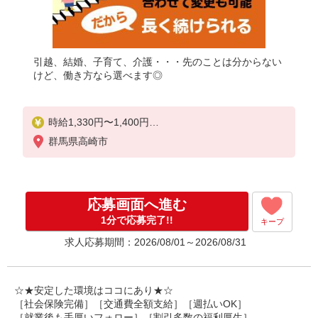
引越、結婚、子育て、介護・・・先のことは分からない
けど、働き方なら選べます◎
時給1,330円〜1,400円
群馬県高崎市
◆無資格・経験者：時給1,330円〜
◆初任者研修・未経験：時給1,330円〜
◆初任者研修・経験者：時給1,350円〜
◆介護福祉士：時給1,400円〜
応募画面へ進む
※経験者は3ヶ月以上
1分で応募完了!!
キープ
※給与幅は経験・能力による
求人応募期間：2026/08/01～2026/08/31
★週払いOK（規定あり）
☆★安定した環境はココにあり★☆
［社会保険完備］［交通費全額支給］［週払いOK］
［就業後も手厚いフォロー］［割引多数の福利厚生］