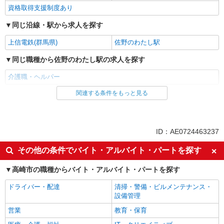
資格取得支援制度あり
同じ沿線・駅から求人を探す
上信電鉄(群馬県)
佐野のわたし駅
同じ職種から佐野のわたし駅の求人を探す
介護職・ヘルパー
関連する条件をもっと見る
同じ雇用形態から佐野のわたし駅の求人を探す
アルバイト
パート
派遣社員
紹介予定派遣
ID：AE0724463237
同じ特徴から佐野のわたし駅の求人を探す
その他の条件でバイト・アルバイト・パートを探す
入社日応相談
履歴書不要
高崎市の職種からバイト・アルバイト・パートを探す
Web面接OK
職場見学OKまたは説明会あり
ドライバー・配達
清掃・警備・ビルメンテナンス・
未経験歓迎
経験者・有資格者歓迎
設備管理
新卒・第二新卒歓迎
女性活躍中
営業
教育・保育
主婦・主夫歓迎
フリーター歓迎