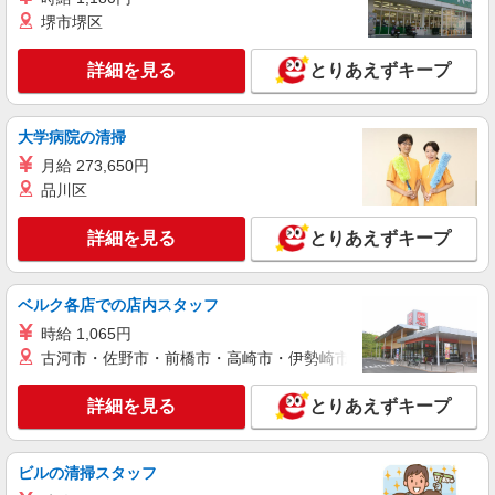
お仕事は見守りなど
堺市堺区
時給1500円〜2125円 ＜日払い有/週払い有/交
通費全支給(ガソリン代含む)＞
詳細を見る
とりあえずキープ
高崎市◎車通勤OK
詳細を見る
キープ
大学病院の清掃
月給 273,650円
派遣社員
品川区
（株）ウィルオブ・ワークCW 高崎支店/ms100101
介護スタッフ
詳細を見る
とりあえずキープ
時給1300円 ◆前払い・日払い・週払いOK
群馬県高崎市
ベルク各店での店内スタッフ
時給 1,065円
詳細を見る
キープ
古河市・佐野市・前橋市・高崎市・伊勢崎市・太田市・館林市・
派遣社員
詳細を見る
とりあえずキープ
株式会社kotrio /●TK-H-1880111
高級ホテルのような空間＊。高崎駅そば▼サ高
住で見回りやお話相手など
ビルの清掃スタッフ
時給1500円〜2125円 ＜日払い有/週払い有/交