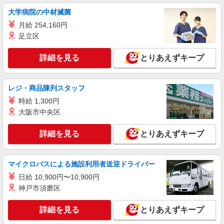
群馬県高崎市 【最寄駅】吉井駅 ★勤務地は
大学病院の中材滅菌
3000ヶ所以上★ 自宅から通いやすいエリアなど、
月給 254,160円
お好きな勤務地をお選び下さい！！
足立区
詳細を見る
キープ
詳細を見る
とりあえずキープ
派遣社員
株式会社kotrio /●TK-H-1855665
[ 面接なし ]井野近くの支援員★社会活動の見
レジ・商品陳列スタッフ
守りなど
時給 1,300円
時給1500円〜2125円 ＜日払い有/週払い有/交
大阪市中央区
通費全支給(ガソリン代含む)＞
高崎市内 ≪井野駅周辺≫
詳細を見る
とりあえずキープ
詳細を見る
キープ
マイクロバスによる施設利用者送迎ドライバー
派遣社員
日給 10,900円〜10,900円
（株）ウィルオブ・ワークCW 高崎支店/ms100101
神戸市須磨区
夜勤専従
時給1350円 ◆前払い・日払い・週払いOK
詳細を見る
とりあえずキープ
群馬県高崎市