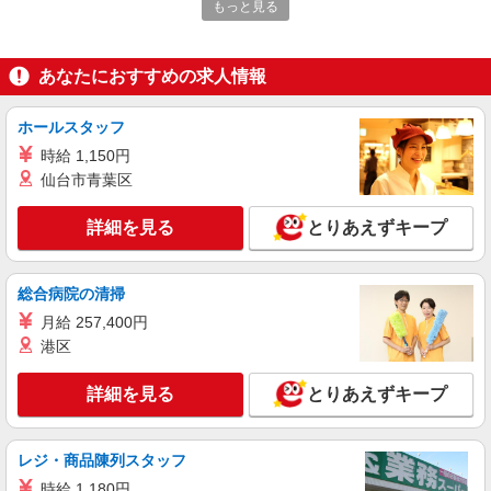
除など♪日払いOK
もっと見る
時給1500円〜2125円 ＜日払い有/週払い有/交
通費全支給(ガソリン代含む)＞
あなたにおすすめの求人情報
高崎市 交通費全額支給
詳細を見る
キープ
ホールスタッフ
時給 1,150円
アルバイト
パート
派遣社員
紹介予定派遣
仙台市青葉区
日研トータルソーシング株式会社 メディカルケア事業部/高崎オフィ
ス
詳細を見る
とりあえずキープ
未経験・無資格OKの介護スタッフ
時給1,300円〜1,400円 ★週払いOK（規定あ
り） ※給与幅は経験・能力による
総合病院の清掃
群馬県高崎市 【最寄駅】根小屋駅 ★勤務地は
月給 257,400円
3000ヶ所以上★ 自宅から通いやすいエリアなど、
港区
お好きな勤務地をお選び下さい！！
詳細を見る
キープ
詳細を見る
とりあえずキープ
派遣社員
株式会社kotrio /●TK-H-1602928
レジ・商品陳列スタッフ
高崎市／面接なし！シニア向け住宅STAFF◎
時給 1,180円