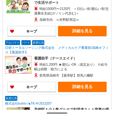
で生活サポート
時給1500円〜2125円 ＜日払い有/週払い有/交
通費全支給(ガソリン代含む)＞
高崎市内 ≪井野駅周辺≫
詳細を見る
キープ
アルバイト
パート
派遣社員
日研トータルソーシング株式会社 メディカルケア事業部/高崎オフィ
ス【看護助手】
看護助手（ナースエイド）
時給1,200円 ★週払いOK（規定あり） ※給与
幅は経験・能力による
群馬県高崎市 【最寄駅】群馬八幡駅
詳細を見る
キープ
派遣社員
株式会社kotrio /●TK-H-2013207
高崎駅＊少人数グルホで利用者さんと家事や掃