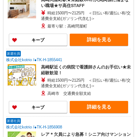
い職場★サ高住STAFF
時給1500円〜2125円 ＜日払い有/週払い有/交
通費全支給(ガソリン代含む)＞
最寄り駅：高崎問屋町
詳細を見る
キープ
派遣社員
株式会社kotrio /●TK-H-1855441
高崎駅近くの病院で看護師さんのお手伝い★未
経験歓迎！
時給1500円〜2125円 ＜日払い有/週払い有/交
通費全支給(ガソリン代含む)＞
高崎市 交通費全額支給
詳細を見る
キープ
派遣社員
株式会社kotrio /●TK-H-1856908
レア＊欠員により急募！シニア向けマンション