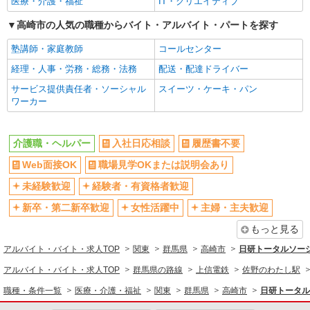
医療・介護・福祉
IT・クリエイティブ
学歴不問
ブランクOK
高崎市の人気の職種からバイト・アルバイト・パートを探す
ミドル（40代～）活躍中
エルダー（50代～）活躍中
塾講師・家庭教師
コールセンター
シニア（60代～）活躍中
昇給あり
経理・人事・労務・総務・法務
配送・配達ドライバー
週払い
週2～3日勤務OK
サービス提供責任者・ソーシャル
スイーツ・ケーキ・パン
10時～勤務OK
16時前退社OK
ワーカー
時間や曜日が選べる・シフト自由
深夜
禁煙・分煙
残業ほぼなし
介護職・ヘルパー
入社日応相談
履歴書不要
転勤なし
登録制
Web面接OK
職場見学OKまたは説明会あり
交通費支給
社会保険あり
未経験歓迎
経験者・有資格者歓迎
社割・特典あり
研修制度あり
新卒・第二新卒歓迎
女性活躍中
主婦・主夫歓迎
資格取得支援制度あり
もっと見る
同じ職種から求人を探す
アルバイト・バイト・求人TOP
関東
群馬県
高崎市
日研トータルソー
医療・介護・福祉
アルバイト・バイト・求人TOP
群馬県の路線
上信電鉄
佐野のわたし駅
介護職・ヘルパー
職種・条件一覧
医療・介護・福祉
関東
群馬県
高崎市
日研トータル
同じ特徴から求人を探す