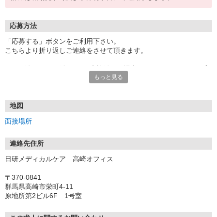
応募方法
「応募する」ボタンをご利用下さい。
こちらより折り返しご連絡をさせて頂きます。
★TEL登録、WEB登録OK！来社登録の場合はクオカード2000円プ
もっと見る
レゼント
・履歴書＆写真不要で登録OK
・職場見学することも可能です
地図
面接場所
連絡先住所
日研メディカルケア 高崎オフィス
〒370-0841
群馬県高崎市栄町4-11
原地所第2ビル6F 1号室