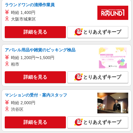
通費全支給(ガソリン代含む)＞
ラウンドワンの清掃作業員
高崎市 ◎車通勤OK
時給 1,400円
大阪市城東区
詳細を見る
キープ
詳細を見る
とりあえずキープ
派遣社員
株式会社kotrio /●TK-H-1878247
井野／面接なし！シニア向け住宅STAFF◎お
アパレル用品や雑貨のピッキング検品
仕事は見守りなど
時給 1,200円〜1,500円
時給1500円〜2125円 ＜日払い有/週払い有/交
柏市
通費全支給(ガソリン代含む)＞
高崎市内 ≪井野駅周辺≫
詳細を見る
とりあえずキープ
詳細を見る
キープ
マンションの受付・案内スタッフ
アルバイト
パート
派遣社員
紹介予定派遣
時給 2,000円
日研トータルソーシング株式会社 メディカルケア事業部/高崎オフィ
渋谷区
ス
未経験・無資格OKの介護スタッフ
詳細を見る
とりあえずキープ
時給1,300円〜1,400円 ★週払いOK（規定あ
り） ※給与幅は経験・能力による