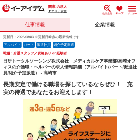
関東
の求人
▼エリア変更
仕事情報
企業情報
更新日：2026/08/03 ※更新日時点の最新情報です
アルバイト
パート
派遣社員
紹介予定派遣
職種：介護スタッフ／資格あり or 経験者
日研トータルソーシング株式会社 メディカルケア事業部/高崎オフ
ィスの介護職・ヘルパーの求人情報詳細（アルバイト/パート/派遣社
員/紹介予定派遣） - 高崎市
長期安定で働ける職場を探しているならぜひ！ 充
実の待遇であなたをお迎えします！