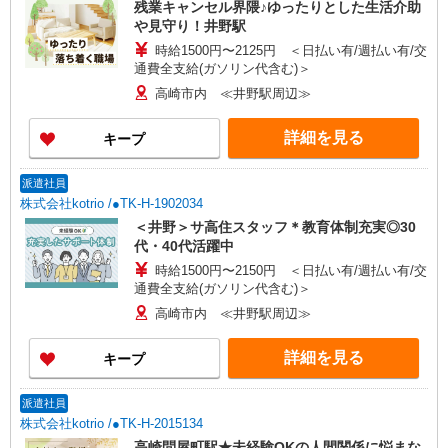
残業キャンセル界隈♪ゆったりとした生活介助
や見守り！井野駅
時給1500円〜2125円 ＜日払い有/週払い有/交
通費全支給(ガソリン代含む)＞
高崎市内 ≪井野駅周辺≫
詳細を見る
キープ
派遣社員
株式会社kotrio /●TK-H-1902034
＜井野＞サ高住スタッフ＊教育体制充実◎30
代・40代活躍中
時給1500円〜2150円 ＜日払い有/週払い有/交
通費全支給(ガソリン代含む)＞
高崎市内 ≪井野駅周辺≫
詳細を見る
キープ
派遣社員
株式会社kotrio /●TK-H-2015134
高崎問屋町駅★未経験OKの人間関係に悩まな