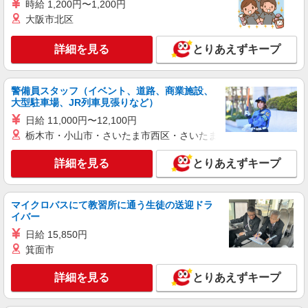
時給 1,200円〜1,200円
通費全支給(ガソリン代含む)＞
大阪市北区
高崎市 交通費全額支給
詳細を見る
とりあえずキープ
詳細を見る
キープ
派遣社員
警備員スタッフ（イベント、道路、商業施設、
株式会社kotrio /●TK-H-2099555
大型駐車場、JR列車見張りなど）
[ 綺麗 ]高級シニアマンションで生活ケア/見守
日給 11,000円〜12,100円
りなど/群馬総社駅
栃木市・小山市・さいたま市西区・さいたま市岩槻区・久喜市・
時給1500円〜2125円 ＜日払い有/週払い有/交
通費全支給(ガソリン代含む)＞
詳細を見る
とりあえずキープ
高崎市
マイクロバスにて教習所に通う生徒の送迎ドラ
詳細を見る
キープ
イバー
日給 15,850円
派遣社員
箕面市
株式会社kotrio /●TK-H-2099745
高崎駅｜まずは送迎業務で活躍しよう◎デイサ
詳細を見る
とりあえずキープ
ービスSTAFF
時給1500円〜2125円 ＜日払い有/週払い有/交