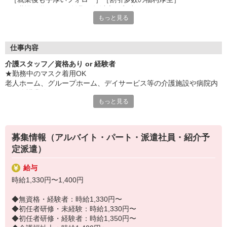
［職場見学OK］［創業40年以上の実績］
もっと見る
など、安心して長く続けられる待遇が目白押し！
紹介予定派遣では社員登用も可能です。
「せっかく働くならキャリアアップを目指したい」
仕事内容
そんなあなたにピッタリです◎
介護スタッフ／資格あり or 経験者
★勤務中のマスク着用OK
☆★必要な資格や経験は？★☆
老人ホーム、グループホーム、デイサービス等の介護施設や病院内
□ 介護職員初任者研修以上
での介護業務をお願いします。
□ 実務経験3ヶ月以上
もっと見る
ブランクがあってもしっかりフォローします！
・食事や入浴のお手伝いなどの身体介護
・シーツ交換、ベッドメイクなどの環境整備
・薬やおしぼりの準備などのケア
募集情報（アルバイト・パート・派遣社員・紹介予
・体操や季節ごとのレクリエーション
定派遣）
・歩行、車椅子の介助
・見守り
給与
※施設により異なります
時給1,330円〜1,400円
★施設内は冷暖房完備！いつでも快適にお仕事できますよ！
20代・30代・40代・50代・60代、
◆無資格・経験者：時給1,330円〜
若手からミドル、中高年（エルダー）、シニア世代まで幅広く活躍
◆初任者研修・未経験：時給1,330円〜
中！
◆初任者研修・経験者：時給1,350円〜