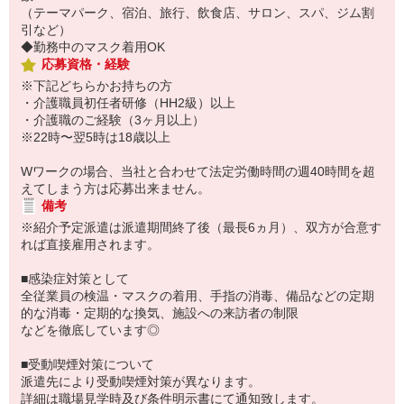
（テーマパーク、宿泊、旅行、飲食店、サロン、スパ、ジム割
引など）
◆勤務中のマスク着用OK
応募資格・経験
※下記どちらかお持ちの方
・介護職員初任者研修（HH2級）以上
・介護職のご経験（3ヶ月以上）
※22時〜翌5時は18歳以上
Wワークの場合、当社と合わせて法定労働時間の週40時間を超
えてしまう方は応募出来ません。
備考
※紹介予定派遣は派遣期間終了後（最長6ヵ月）、双方が合意す
れば直接雇用されます。
■感染症対策として
全従業員の検温・マスクの着用、手指の消毒、備品などの定期
的な消毒・定期的な換気、施設への来訪者の制限
などを徹底しています◎
■受動喫煙対策について
派遣先により受動喫煙対策が異なります。
詳細は職場見学時及び条件明示書にて通知致します。