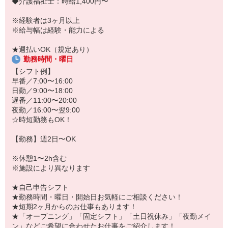
◆介護福祉士：時給1,400円〜
「こんな時だからこそ、しっかり稼いでおきたい！」
「すぐに働けるところはないかな…」
※経験者は3ヶ月以上
「しっかり稼げるアルバイトを探してる。」
※給与幅は経験・能力による
そんな方もぜひ！お気軽にご連絡ください♪
★週払いOK（規定あり）
勤務時間・曜日
【シフト例】
早番／7:00〜16:00
日勤／9:00〜18:00
遅番／11:00〜20:00
夜勤／16:00〜翌9:00
☆時短勤務もOK！
【勤務】週2日〜OK
※休憩1〜2h含む
※施設により異なります
★自己申告シフト
★勤務時間・曜日・開始日お気軽にご相談ください！
★短期2ヶ月からのお仕事もあります！
★「オープニング」「固定シフト」「土日祝休み」「夜勤メイ
ン」などご希望に合わせたお仕事をご紹介します！