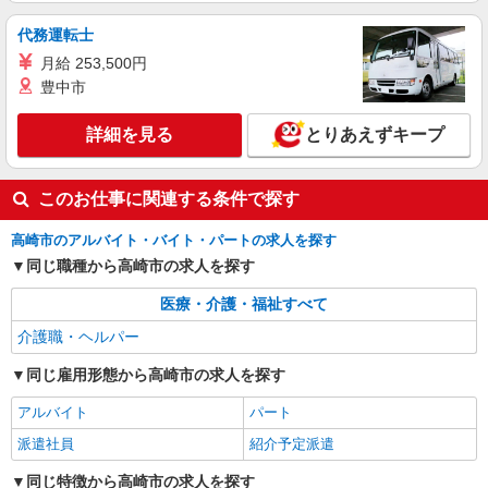
代務運転士
詳細を見る
キープ
月給 253,500円
豊中市
派遣社員
（株）ウィルオブ・ワークCW 高崎支店/ms100101
詳細を見る
とりあえずキープ
高齢者向けマンションstaff
時給1350円 ◆前払い・日払い・週払いOK
群馬県高崎市
このお仕事に関連する条件で探す
高崎市のアルバイト・バイト・パートの求人を探す
詳細を見る
キープ
同じ職種から高崎市の求人を探す
医療・介護・福祉すべて
介護職・ヘルパー
同じ雇用形態から高崎市の求人を探す
アルバイト
パート
派遣社員
紹介予定派遣
同じ特徴から高崎市の求人を探す